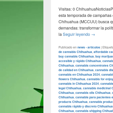
Visitas: 0 ChihuahuaNoticias
esta temporada de campañas e
Chihuahua (MCCUU) busca que
demandas: transformar la polít
Sin mota no
la
Seguir leyendo
→
Publicado en
news - articulos
|
Etiquet
de cannabis Chihuahua
,
affordable c
buy cannabis Chihuahua
,
buy marijua
accesible y rápido Chihuahua
,
cannab
Chihuahua
,
cannabis concentrates C
de calidad en Chihuahua
,
cannabis di
cannabis en Chihuahua 2024
,
cannabi
flowers Chihuahua
,
cannabis for enjo
cannabis in Chihuahua 2024
,
cannabis
legal Chihuahua
,
cannabis medicinal 
Chihuahua
,
cannabis oils Chihuahua
,
Chihuahua
,
cannabis para pacientes 
products Chihuahua
,
cannabis produc
cannabis rápido y discreto Chihuahua
Chihuahua
,
cannabis shipping Chihua