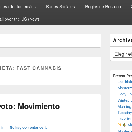
es clientes envios
Redes Sociales
Reglas de Respeto
all over the US (New)
El
Archiv
a
área
de
widget
Archivos
barra
lateral
UETA:
FAST CANNABIS
primaria
Recent Po
Las hist
Monterr
Cody Jo
Winter,
voto: Movimiento
Morning
Tuesday
Jazz for
Me
min
—
No hay comentarios ↓
Monterr