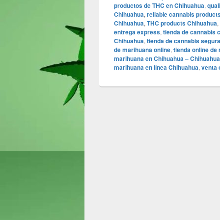
productos de THC en Chihuahua
,
qual
Chihuahua
,
reliable cannabis product
Chihuahua
,
THC products Chihuahua
,
entrega express
,
tienda de cannabis 
Chihuahua
,
tienda de cannabis segur
de marihuana online
,
tienda online de
marihuana en Chihuahua – Chihuahua4
marihuana en línea Chihuahua
,
venta 