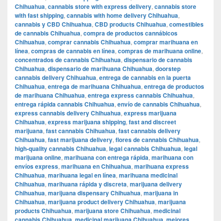
Chihuahua
,
cannabis store with express delivery
,
cannabis store
with fast shipping
,
cannabis with home delivery Chihuahua
,
cannabis y CBD Chihuahua
,
CBD products Chihuahua
,
comestibles
de cannabis Chihuahua
,
compra de productos cannábicos
Chihuahua
,
comprar cannabis Chihuahua
,
comprar marihuana en
línea
,
compras de cannabis en línea
,
compras de marihuana online
,
concentrados de cannabis Chihuahua
,
dispensario de cannabis
Chihuahua
,
dispensario de marihuana Chihuahua
,
doorstep
cannabis delivery Chihuahua
,
entrega de cannabis en la puerta
Chihuahua
,
entrega de marihuana Chihuahua
,
entrega de productos
de marihuana Chihuahua
,
entrega express cannabis Chihuahua
,
entrega rápida cannabis Chihuahua
,
envío de cannabis Chihuahua
,
express cannabis delivery Chihuahua
,
express marijuana
Chihuahua
,
express marijuana shipping
,
fast and discreet
marijuana
,
fast cannabis Chihuahua
,
fast cannabis delivery
Chihuahua
,
fast marijuana delivery
,
flores de cannabis Chihuahua
,
high-quality cannabis Chihuahua
,
legal cannabis Chihuahua
,
legal
marijuana online
,
marihuana con entrega rápida
,
marihuana con
envíos express
,
marihuana en Chihuahua
,
marihuana express
Chihuahua
,
marihuana legal en línea
,
marihuana medicinal
Chihuahua
,
marihuana rápida y discreta
,
marijuana delivery
Chihuahua
,
marijuana dispensary Chihuahua
,
marijuana in
Chihuahua
,
marijuana product delivery Chihuahua
,
marijuana
products Chihuahua
,
marijuana store Chihuahua
,
medicinal
cannabis Chihuahua
,
medicinal marijuana Chihuahua
,
mejores