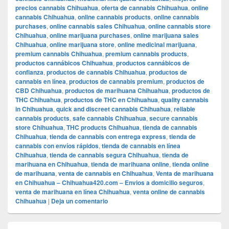
precios cannabis Chihuahua
,
oferta de cannabis Chihuahua
,
online
cannabis Chihuahua
,
online cannabis products
,
online cannabis
purchases
,
online cannabis sales Chihuahua
,
online cannabis store
Chihuahua
,
online marijuana purchases
,
online marijuana sales
Chihuahua
,
online marijuana store
,
online medicinal marijuana
,
premium cannabis Chihuahua
,
premium cannabis products
,
productos cannábicos Chihuahua
,
productos cannábicos de
confianza
,
productos de cannabis Chihuahua
,
productos de
cannabis en línea
,
productos de cannabis premium
,
productos de
CBD Chihuahua
,
productos de marihuana Chihuahua
,
productos de
THC Chihuahua
,
productos de THC en Chihuahua
,
quality cannabis
in Chihuahua
,
quick and discreet cannabis Chihuahua
,
reliable
cannabis products
,
safe cannabis Chihuahua
,
secure cannabis
store Chihuahua
,
THC products Chihuahua
,
tienda de cannabis
Chihuahua
,
tienda de cannabis con entrega express
,
tienda de
cannabis con envíos rápidos
,
tienda de cannabis en línea
Chihuahua
,
tienda de cannabis segura Chihuahua
,
tienda de
marihuana en Chihuahua
,
tienda de marihuana online
,
tienda online
de marihuana
,
venta de cannabis en Chihuahua
,
Venta de marihuana
en Chihuahua – Chihuahua420.com – Envios a domicilio seguros
,
venta de marihuana en línea Chihuahua
,
venta online de cannabis
Chihuahua
|
Deja un comentario
El