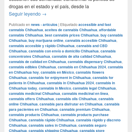
drogas en el estado y el país, desde la
Sin mota no hay voto: Movimiento Cannábi
Seguir leyendo
→
Publicado en
news - articulos
|
Etiquetado
accessible and fast
cannabis Chihuahua
,
aceites de cannabis Chihuahua
,
affordable
cannabis Chihuahua
,
best cannabis prices Chihuahua
,
buy cannabis
Chihuahua
,
buy marijuana online
,
cannabis accesible Chihuahua
,
cannabis accesible y rápido Chihuahua
,
cannabis and CBD
Chihuahua
,
cannabis con envío a domicilio Chihuahua
,
cannabis
concentrates Chihuahua
,
cannabis de alta calidad Chihuahua
,
cannabis de calidad en Chihuahua
,
cannabis dispensary Chihuahua
,
cannabis edibles Chihuahua
,
cannabis en Chihuahua 2024
,
cannabis
en Chihuahua hoy
,
cannabis en México
,
cannabis flowers
Chihuahua
,
cannabis for enjoyment in Chihuahua
,
cannabis for
patients in Chihuahua
,
cannabis in Chihuahua 2024
,
cannabis in
Chihuahua today
,
cannabis in Mexico
,
cannabis legal Chihuahua
,
cannabis medicinal Chihuahua
,
cannabis medicinal en línea
,
cannabis offers Chihuahua
,
cannabis oils Chihuahua
,
cannabis
online Chihuahua
,
cannabis para disfrutar en Chihuahua
,
cannabis
para pacientes en Chihuahua
,
cannabis premium Chihuahua
,
cannabis products Chihuahua
,
cannabis products purchase
Chihuahua
,
cannabis rápido Chihuahua
,
cannabis rápido y discreto
Chihuahua
,
cannabis sales in Chihuahua
,
cannabis seguro
Chihuahua
,
cannabis shipping Chihuahua
,
cannabis store