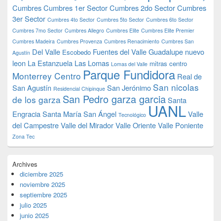
Cumbres
Cumbres 1er Sector
Cumbres 2do Sector
Cumbres
3er Sector
Cumbres 4to Sector
Cumbres 5to Sector
Cumbres 6to Sector
Cumbres 7mo Sector
Cumbres Allegro
Cumbres Elite
Cumbres Elite Premier
Cumbres Madeira
Cumbres Provenza
Cumbres Renacimiento
Cumbres San
Del Valle
Fuentes del Valle
Guadalupe nuevo
Escobedo
Agustín
leon
La Estanzuela
Las Lomas
mitras centro
Lomas del Valle
Parque Fundidora
Monterrey Centro
Real de
San nicolas
San Agustín
San Jerónimo
Residencial Chipinque
San Pedro garza garcia
de los garza
Santa
UANL
Engracia
Santa María
San Ángel
Valle
Tecnológico
del Campestre
Valle del Mirador
Valle Oriente
Valle Poniente
Zona Tec
Archives
diciembre 2025
noviembre 2025
septiembre 2025
julio 2025
junio 2025