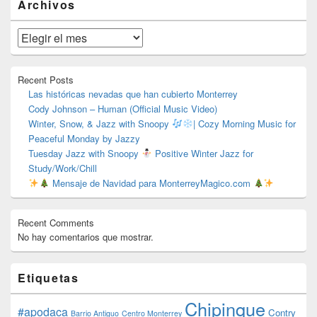
Archivos
área
de
widget
Archivos
barra
lateral
primaria
Recent Posts
Las históricas nevadas que han cubierto Monterrey
Cody Johnson – Human (Official Music Video)
Winter, Snow, & Jazz with Snoopy
| Cozy Morning Music for
Peaceful Monday by Jazzy
Tuesday Jazz with Snoopy
Positive Winter Jazz for
Study/Work/Chill
Mensaje de Navidad para MonterreyMagico.com
Recent Comments
No hay comentarios que mostrar.
Etiquetas
Chipinque
#apodaca
Contry
Barrio Antiguo
Centro Monterrey