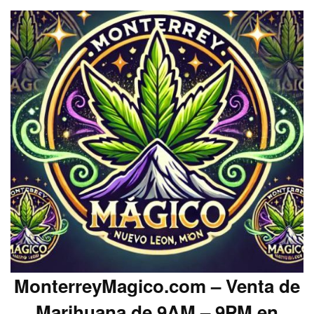
MonterreyMagico.com – Venta de
Marihuana de 9AM – 9PM en