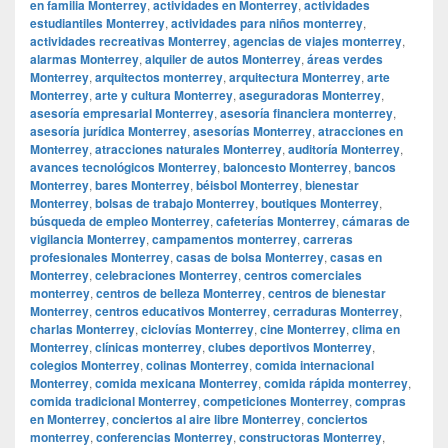
en familia Monterrey
,
actividades en Monterrey
,
actividades
estudiantiles Monterrey
,
actividades para niños monterrey
,
actividades recreativas Monterrey
,
agencias de viajes monterrey
,
alarmas Monterrey
,
alquiler de autos Monterrey
,
áreas verdes
Monterrey
,
arquitectos monterrey
,
arquitectura Monterrey
,
arte
Monterrey
,
arte y cultura Monterrey
,
aseguradoras Monterrey
,
asesoría empresarial Monterrey
,
asesoría financiera monterrey
,
asesoría jurídica Monterrey
,
asesorías Monterrey
,
atracciones en
Monterrey
,
atracciones naturales Monterrey
,
auditoría Monterrey
,
avances tecnológicos Monterrey
,
baloncesto Monterrey
,
bancos
Monterrey
,
bares Monterrey
,
béisbol Monterrey
,
bienestar
Monterrey
,
bolsas de trabajo Monterrey
,
boutiques Monterrey
,
búsqueda de empleo Monterrey
,
cafeterías Monterrey
,
cámaras de
vigilancia Monterrey
,
campamentos monterrey
,
carreras
profesionales Monterrey
,
casas de bolsa Monterrey
,
casas en
Monterrey
,
celebraciones Monterrey
,
centros comerciales
monterrey
,
centros de belleza Monterrey
,
centros de bienestar
Monterrey
,
centros educativos Monterrey
,
cerraduras Monterrey
,
charlas Monterrey
,
ciclovías Monterrey
,
cine Monterrey
,
clima en
Monterrey
,
clínicas monterrey
,
clubes deportivos Monterrey
,
colegios Monterrey
,
colinas Monterrey
,
comida internacional
Monterrey
,
comida mexicana Monterrey
,
comida rápida monterrey
,
comida tradicional Monterrey
,
competiciones Monterrey
,
compras
en Monterrey
,
conciertos al aire libre Monterrey
,
conciertos
monterrey
,
conferencias Monterrey
,
constructoras Monterrey
,