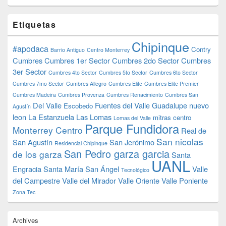
Etiquetas
Chipinque
#apodaca
Contry
Barrio Antiguo
Centro Monterrey
Cumbres
Cumbres 1er Sector
Cumbres 2do Sector
Cumbres
3er Sector
Cumbres 4to Sector
Cumbres 5to Sector
Cumbres 6to Sector
Cumbres 7mo Sector
Cumbres Allegro
Cumbres Elite
Cumbres Elite Premier
Cumbres Madeira
Cumbres Provenza
Cumbres Renacimiento
Cumbres San
Del Valle
Fuentes del Valle
Guadalupe nuevo
Escobedo
Agustín
leon
La Estanzuela
Las Lomas
mitras centro
Lomas del Valle
Parque Fundidora
Monterrey Centro
Real de
San nicolas
San Agustín
San Jerónimo
Residencial Chipinque
San Pedro garza garcia
de los garza
Santa
UANL
Engracia
Santa María
San Ángel
Valle
Tecnológico
del Campestre
Valle del Mirador
Valle Oriente
Valle Poniente
Zona Tec
Archives