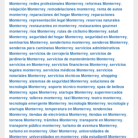
Monterrey
,
redes profesionales Monterrey
,
reformas Monterrey
,
relajación Monterrey
,
remodelaciones monterrey
,
renta de autos
monterrey
,
reparaciones del hogar Monterrey
,
reparaciones
Monterrey
,
representación legal Monterrey
,
reservas naturales
Monterrey
,
restaurantes en monterrey
,
restaurantes gourmet
monterrey
,
ríos Monterrey
,
rutas de ciclismo Monterrey
,
salud
Monterrey
,
seguridad del hogar Monterrey
,
seguridad en Monterrey
,
seminarios Monterrey
,
senderismo monterrey
,
senderos Monterrey
,
senderos para caminatas Monterrey
,
servicios administrativos
Monterrey
,
servicios de cerrajería Monterrey
,
servicios de
jardinería Monterrey
,
servicios de mantenimiento Monterrey
,
servicios en Monterrey
,
servicios financieros Monterrey
,
servicios
legales monterrey
,
servicios médicos Monterrey
,
servicios
notariales Monterrey
,
servicios técnicos Monterrey
,
shopping
Monterrey
,
sistemas de seguridad Monterrey
,
soluciones de
tecnología Monterrey
,
soporte técnico monterrey
,
spas de belleza
Monterrey
,
spas Monterrey
,
startups Monterrey
,
supermercados
monterrey
,
talleres monterrey
,
taxi Monterrey
,
teatro monterrey
,
tecnología emergente Monterrey
,
tecnología Monterrey
,
tecnología y
startups Monterrey
,
temperatura en Monterrey
,
tendencias
Monterrey
,
tiendas de electrónica Monterrey
,
tiendas en Monterrey
,
torneos Monterrey
,
trámites Monterrey
,
transporte en Monterrey
,
transporte público monterrey
,
turismo de aventura Monterrey
,
turismo en monterrey
,
Uber Monterrey
,
universidades de
Monterrey
,
universidades en monterrey
,
vida estudiantil Monterrey
,