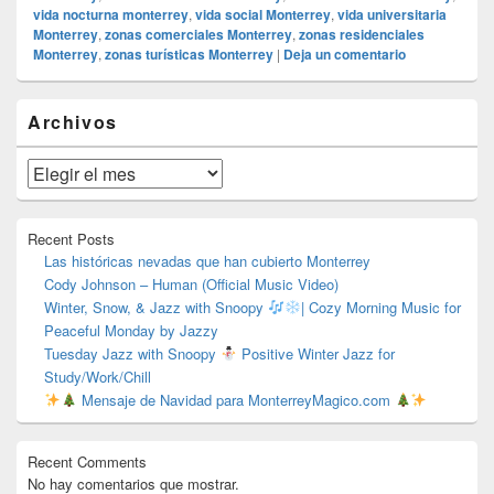
vida nocturna monterrey
,
vida social Monterrey
,
vida universitaria
Monterrey
,
zonas comerciales Monterrey
,
zonas residenciales
Monterrey
,
zonas turísticas Monterrey
|
Deja un comentario
El
Archivos
área
de
widget
Archivos
barra
lateral
primaria
Recent Posts
Las históricas nevadas que han cubierto Monterrey
Cody Johnson – Human (Official Music Video)
Winter, Snow, & Jazz with Snoopy
| Cozy Morning Music for
Peaceful Monday by Jazzy
Tuesday Jazz with Snoopy
Positive Winter Jazz for
Study/Work/Chill
Mensaje de Navidad para MonterreyMagico.com
Recent Comments
No hay comentarios que mostrar.