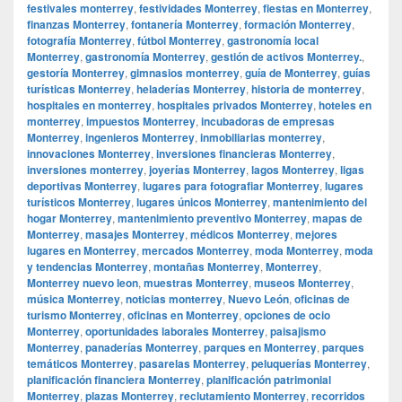
festivales monterrey
,
festividades Monterrey
,
fiestas en Monterrey
,
finanzas Monterrey
,
fontanería Monterrey
,
formación Monterrey
,
fotografía Monterrey
,
fútbol Monterrey
,
gastronomía local
Monterrey
,
gastronomía Monterrey
,
gestión de activos Monterrey.
,
gestoría Monterrey
,
gimnasios monterrey
,
guía de Monterrey
,
guías
turísticas Monterrey
,
heladerías Monterrey
,
historia de monterrey
,
hospitales en monterrey
,
hospitales privados Monterrey
,
hoteles en
monterrey
,
impuestos Monterrey
,
incubadoras de empresas
Monterrey
,
ingenieros Monterrey
,
inmobiliarias monterrey
,
innovaciones Monterrey
,
inversiones financieras Monterrey
,
inversiones monterrey
,
joyerías Monterrey
,
lagos Monterrey
,
ligas
deportivas Monterrey
,
lugares para fotografiar Monterrey
,
lugares
turísticos Monterrey
,
lugares únicos Monterrey
,
mantenimiento del
hogar Monterrey
,
mantenimiento preventivo Monterrey
,
mapas de
Monterrey
,
masajes Monterrey
,
médicos Monterrey
,
mejores
lugares en Monterrey
,
mercados Monterrey
,
moda Monterrey
,
moda
y tendencias Monterrey
,
montañas Monterrey
,
Monterrey
,
Monterrey nuevo leon
,
muestras Monterrey
,
museos Monterrey
,
música Monterrey
,
noticias monterrey
,
Nuevo León
,
oficinas de
turismo Monterrey
,
oficinas en Monterrey
,
opciones de ocio
Monterrey
,
oportunidades laborales Monterrey
,
paisajismo
Monterrey
,
panaderías Monterrey
,
parques en Monterrey
,
parques
temáticos Monterrey
,
pasarelas Monterrey
,
peluquerías Monterrey
,
planificación financiera Monterrey
,
planificación patrimonial
Monterrey
,
plazas Monterrey
,
reclutamiento Monterrey
,
recorridos