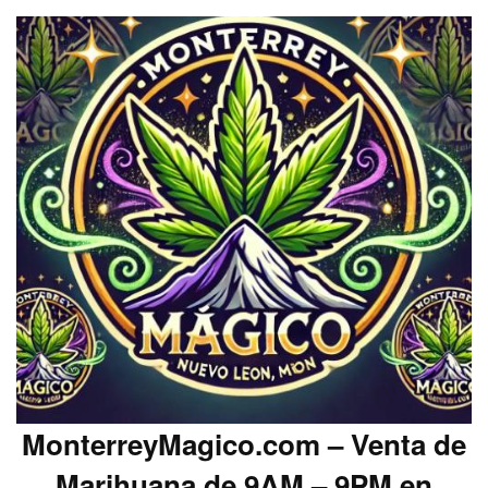
MonterreyMagico.com – Venta de
Marihuana de 9AM – 9PM en