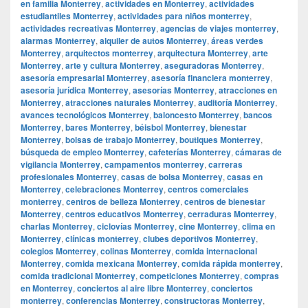
en familia Monterrey
,
actividades en Monterrey
,
actividades
estudiantiles Monterrey
,
actividades para niños monterrey
,
actividades recreativas Monterrey
,
agencias de viajes monterrey
,
alarmas Monterrey
,
alquiler de autos Monterrey
,
áreas verdes
Monterrey
,
arquitectos monterrey
,
arquitectura Monterrey
,
arte
Monterrey
,
arte y cultura Monterrey
,
aseguradoras Monterrey
,
asesoría empresarial Monterrey
,
asesoría financiera monterrey
,
asesoría jurídica Monterrey
,
asesorías Monterrey
,
atracciones en
Monterrey
,
atracciones naturales Monterrey
,
auditoría Monterrey
,
avances tecnológicos Monterrey
,
baloncesto Monterrey
,
bancos
Monterrey
,
bares Monterrey
,
béisbol Monterrey
,
bienestar
Monterrey
,
bolsas de trabajo Monterrey
,
boutiques Monterrey
,
búsqueda de empleo Monterrey
,
cafeterías Monterrey
,
cámaras de
vigilancia Monterrey
,
campamentos monterrey
,
carreras
profesionales Monterrey
,
casas de bolsa Monterrey
,
casas en
Monterrey
,
celebraciones Monterrey
,
centros comerciales
monterrey
,
centros de belleza Monterrey
,
centros de bienestar
Monterrey
,
centros educativos Monterrey
,
cerraduras Monterrey
,
charlas Monterrey
,
ciclovías Monterrey
,
cine Monterrey
,
clima en
Monterrey
,
clínicas monterrey
,
clubes deportivos Monterrey
,
colegios Monterrey
,
colinas Monterrey
,
comida internacional
Monterrey
,
comida mexicana Monterrey
,
comida rápida monterrey
,
comida tradicional Monterrey
,
competiciones Monterrey
,
compras
en Monterrey
,
conciertos al aire libre Monterrey
,
conciertos
monterrey
,
conferencias Monterrey
,
constructoras Monterrey
,