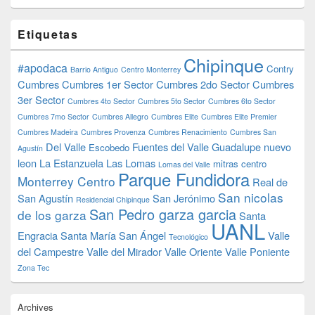
Etiquetas
Chipinque
#apodaca
Contry
Barrio Antiguo
Centro Monterrey
Cumbres
Cumbres 1er Sector
Cumbres 2do Sector
Cumbres
3er Sector
Cumbres 4to Sector
Cumbres 5to Sector
Cumbres 6to Sector
Cumbres 7mo Sector
Cumbres Allegro
Cumbres Elite
Cumbres Elite Premier
Cumbres Madeira
Cumbres Provenza
Cumbres Renacimiento
Cumbres San
Del Valle
Fuentes del Valle
Guadalupe nuevo
Escobedo
Agustín
leon
La Estanzuela
Las Lomas
mitras centro
Lomas del Valle
Parque Fundidora
Monterrey Centro
Real de
San nicolas
San Agustín
San Jerónimo
Residencial Chipinque
San Pedro garza garcia
de los garza
Santa
UANL
Engracia
Santa María
San Ángel
Valle
Tecnológico
del Campestre
Valle del Mirador
Valle Oriente
Valle Poniente
Zona Tec
Archives