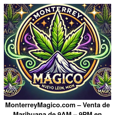
MonterreyMagico.com – Venta de
Marihuana de 9AM – 9PM en