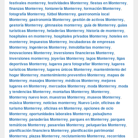
festivales monterrey
,
festividades Monterrey
,
fiestas en Monterrey
,
finanzas Monterrey
,
fontanería Monterrey
,
formación Monterrey
,
fotografía Monterrey
,
fútbol Monterrey
,
gastronomía local
Monterrey
,
gastronomía Monterrey
,
gestión de activos Monterrey.
,
gestoría Monterrey
,
gimnasios monterrey
,
guía de Monterrey
,
guías
turísticas Monterrey
,
heladerías Monterrey
,
historia de monterrey
,
hospitales en monterrey
,
hospitales privados Monterrey
,
hoteles en
monterrey
,
impuestos Monterrey
,
incubadoras de empresas
Monterrey
,
ingenieros Monterrey
,
inmobiliarias monterrey
,
innovaciones Monterrey
,
inversiones financieras Monterrey
,
inversiones monterrey
,
joyerías Monterrey
,
lagos Monterrey
,
ligas
deportivas Monterrey
,
lugares para fotografiar Monterrey
,
lugares
turísticos Monterrey
,
lugares únicos Monterrey
,
mantenimiento del
hogar Monterrey
,
mantenimiento preventivo Monterrey
,
mapas de
Monterrey
,
masajes Monterrey
,
médicos Monterrey
,
mejores
lugares en Monterrey
,
mercados Monterrey
,
moda Monterrey
,
moda
y tendencias Monterrey
,
montañas Monterrey
,
Monterrey
,
Monterrey nuevo leon
,
muestras Monterrey
,
museos Monterrey
,
música Monterrey
,
noticias monterrey
,
Nuevo León
,
oficinas de
turismo Monterrey
,
oficinas en Monterrey
,
opciones de ocio
Monterrey
,
oportunidades laborales Monterrey
,
paisajismo
Monterrey
,
panaderías Monterrey
,
parques en Monterrey
,
parques
temáticos Monterrey
,
pasarelas Monterrey
,
peluquerías Monterrey
,
planificación financiera Monterrey
,
planificación patrimonial
Monterrey
,
plazas Monterrey
,
reclutamiento Monterrey
,
recorridos