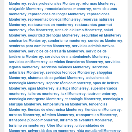
Monterrey
,
redes profesionales Monterrey
,
reformas Monterrey
,
relajación Monterrey
,
remodelaciones monterrey
,
renta de autos
monterrey
,
reparaciones del hogar Monterrey
,
reparaciones
Monterrey
,
representación legal Monterrey
,
reservas naturales
Monterrey
,
restaurantes en monterrey
,
restaurantes gourmet
monterrey
,
ríos Monterrey
,
rutas de ciclismo Monterrey
,
salud
Monterrey
,
seguridad del hogar Monterrey
,
seguridad en Monterrey
,
seminarios Monterrey
,
senderismo monterrey
,
senderos Monterrey
,
senderos para caminatas Monterrey
,
servicios administrativos
Monterrey
,
servicios de cerrajería Monterrey
,
servicios de
jardinería Monterrey
,
servicios de mantenimiento Monterrey
,
servicios en Monterrey
,
servicios financieros Monterrey
,
servicios
legales monterrey
,
servicios médicos Monterrey
,
servicios
notariales Monterrey
,
servicios técnicos Monterrey
,
shopping
Monterrey
,
sistemas de seguridad Monterrey
,
soluciones de
tecnología Monterrey
,
soporte técnico monterrey
,
spas de belleza
Monterrey
,
spas Monterrey
,
startups Monterrey
,
supermercados
monterrey
,
talleres monterrey
,
taxi Monterrey
,
teatro monterrey
,
tecnología emergente Monterrey
,
tecnología Monterrey
,
tecnología y
startups Monterrey
,
temperatura en Monterrey
,
tendencias
Monterrey
,
tiendas de electrónica Monterrey
,
tiendas en Monterrey
,
torneos Monterrey
,
trámites Monterrey
,
transporte en Monterrey
,
transporte público monterrey
,
turismo de aventura Monterrey
,
turismo en monterrey
,
Uber Monterrey
,
universidades de
Monterrey
,
universidades en monterrey
,
vida estudiantil Monterrey
,