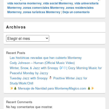
vida nocturna monterrey
,
vida social Monterrey
,
vida universitaria
Monterrey
,
zonas comerciales Monterrey
,
zonas residenciales
Monterrey
,
zonas turísticas Monterrey
|
Deja un comentario
El
Archivos
área
de
widget
Archivos
barra
lateral
primaria
Recent Posts
Las históricas nevadas que han cubierto Monterrey
Cody Johnson – Human (Official Music Video)
Winter, Snow, & Jazz with Snoopy
| Cozy Morning Music for
Peaceful Monday by Jazzy
Tuesday Jazz with Snoopy
Positive Winter Jazz for
Study/Work/Chill
Mensaje de Navidad para MonterreyMagico.com
Recent Comments
No hay comentarios que mostrar.