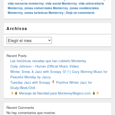
vida nocturna monterrey
,
vida social Monterrey
,
vida universitaria
Monterrey
,
zonas comerciales Monterrey
,
zonas residenciales
Monterrey
,
zonas turísticas Monterrey
|
Deja un comentario
El
Archivos
área
de
widget
Archivos
barra
lateral
primaria
Recent Posts
Las históricas nevadas que han cubierto Monterrey
Cody Johnson – Human (Official Music Video)
Winter, Snow, & Jazz with Snoopy
| Cozy Morning Music for
Peaceful Monday by Jazzy
Tuesday Jazz with Snoopy
Positive Winter Jazz for
Study/Work/Chill
Mensaje de Navidad para MonterreyMagico.com
Recent Comments
No hay comentarios que mostrar.