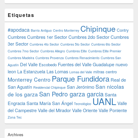
Etiquetas
Chipinque
#apodaca
Contry
Barrio Antiguo
Centro Monterrey
Cumbres
Cumbres 1er Sector
Cumbres 2do Sector
Cumbres
3er Sector
Cumbres 4to Sector
Cumbres 5to Sector
Cumbres 6to Sector
Cumbres 7mo Sector
Cumbres Allegro
Cumbres Elite
Cumbres Elite Premier
Cumbres Madeira
Cumbres Provenza
Cumbres Renacimiento
Cumbres San
Del Valle
Fuentes del Valle
Guadalupe nuevo
Escobedo
Agustín
leon
La Estanzuela
Las Lomas
mitras centro
Lomas del Valle
Parque Fundidora
Monterrey Centro
Real de
San nicolas
San Agustín
San Jerónimo
Residencial Chipinque
San Pedro garza garcia
de los garza
Santa
UANL
Engracia
Santa María
San Ángel
Valle
Tecnológico
del Campestre
Valle del Mirador
Valle Oriente
Valle Poniente
Zona Tec
Archives