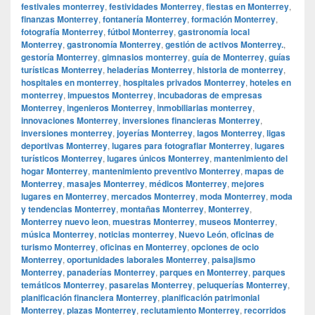
festivales monterrey
,
festividades Monterrey
,
fiestas en Monterrey
,
finanzas Monterrey
,
fontanería Monterrey
,
formación Monterrey
,
fotografía Monterrey
,
fútbol Monterrey
,
gastronomía local
Monterrey
,
gastronomía Monterrey
,
gestión de activos Monterrey.
,
gestoría Monterrey
,
gimnasios monterrey
,
guía de Monterrey
,
guías
turísticas Monterrey
,
heladerías Monterrey
,
historia de monterrey
,
hospitales en monterrey
,
hospitales privados Monterrey
,
hoteles en
monterrey
,
impuestos Monterrey
,
incubadoras de empresas
Monterrey
,
ingenieros Monterrey
,
inmobiliarias monterrey
,
innovaciones Monterrey
,
inversiones financieras Monterrey
,
inversiones monterrey
,
joyerías Monterrey
,
lagos Monterrey
,
ligas
deportivas Monterrey
,
lugares para fotografiar Monterrey
,
lugares
turísticos Monterrey
,
lugares únicos Monterrey
,
mantenimiento del
hogar Monterrey
,
mantenimiento preventivo Monterrey
,
mapas de
Monterrey
,
masajes Monterrey
,
médicos Monterrey
,
mejores
lugares en Monterrey
,
mercados Monterrey
,
moda Monterrey
,
moda
y tendencias Monterrey
,
montañas Monterrey
,
Monterrey
,
Monterrey nuevo leon
,
muestras Monterrey
,
museos Monterrey
,
música Monterrey
,
noticias monterrey
,
Nuevo León
,
oficinas de
turismo Monterrey
,
oficinas en Monterrey
,
opciones de ocio
Monterrey
,
oportunidades laborales Monterrey
,
paisajismo
Monterrey
,
panaderías Monterrey
,
parques en Monterrey
,
parques
temáticos Monterrey
,
pasarelas Monterrey
,
peluquerías Monterrey
,
planificación financiera Monterrey
,
planificación patrimonial
Monterrey
,
plazas Monterrey
,
reclutamiento Monterrey
,
recorridos