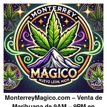
MonterreyMagico.com – Venta de
Marihuana de 9AM – 9PM en