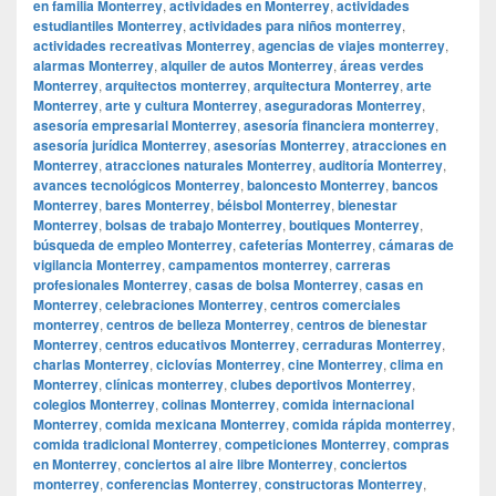
en familia Monterrey
,
actividades en Monterrey
,
actividades
estudiantiles Monterrey
,
actividades para niños monterrey
,
actividades recreativas Monterrey
,
agencias de viajes monterrey
,
alarmas Monterrey
,
alquiler de autos Monterrey
,
áreas verdes
Monterrey
,
arquitectos monterrey
,
arquitectura Monterrey
,
arte
Monterrey
,
arte y cultura Monterrey
,
aseguradoras Monterrey
,
asesoría empresarial Monterrey
,
asesoría financiera monterrey
,
asesoría jurídica Monterrey
,
asesorías Monterrey
,
atracciones en
Monterrey
,
atracciones naturales Monterrey
,
auditoría Monterrey
,
avances tecnológicos Monterrey
,
baloncesto Monterrey
,
bancos
Monterrey
,
bares Monterrey
,
béisbol Monterrey
,
bienestar
Monterrey
,
bolsas de trabajo Monterrey
,
boutiques Monterrey
,
búsqueda de empleo Monterrey
,
cafeterías Monterrey
,
cámaras de
vigilancia Monterrey
,
campamentos monterrey
,
carreras
profesionales Monterrey
,
casas de bolsa Monterrey
,
casas en
Monterrey
,
celebraciones Monterrey
,
centros comerciales
monterrey
,
centros de belleza Monterrey
,
centros de bienestar
Monterrey
,
centros educativos Monterrey
,
cerraduras Monterrey
,
charlas Monterrey
,
ciclovías Monterrey
,
cine Monterrey
,
clima en
Monterrey
,
clínicas monterrey
,
clubes deportivos Monterrey
,
colegios Monterrey
,
colinas Monterrey
,
comida internacional
Monterrey
,
comida mexicana Monterrey
,
comida rápida monterrey
,
comida tradicional Monterrey
,
competiciones Monterrey
,
compras
en Monterrey
,
conciertos al aire libre Monterrey
,
conciertos
monterrey
,
conferencias Monterrey
,
constructoras Monterrey
,