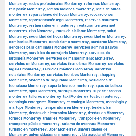
Monterrey
,
redes profesionales Monterrey
,
reformas Monterrey
,
relajación Monterrey
,
remodelaciones monterrey
,
renta de autos
monterrey
,
reparaciones del hogar Monterrey
,
reparaciones
Monterrey
,
representación legal Monterrey
,
reservas naturales
Monterrey
,
restaurantes en monterrey
,
restaurantes gourmet
monterrey
,
ríos Monterrey
,
rutas de ciclismo Monterrey
,
salud
Monterrey
,
seguridad del hogar Monterrey
,
seguridad en Monterrey
,
seminarios Monterrey
,
senderismo monterrey
,
senderos Monterrey
,
senderos para caminatas Monterrey
,
servicios administrativos
Monterrey
,
servicios de cerrajería Monterrey
,
servicios de
jardinería Monterrey
,
servicios de mantenimiento Monterrey
,
servicios en Monterrey
,
servicios financieros Monterrey
,
servicios
legales monterrey
,
servicios médicos Monterrey
,
servicios
notariales Monterrey
,
servicios técnicos Monterrey
,
shopping
Monterrey
,
sistemas de seguridad Monterrey
,
soluciones de
tecnología Monterrey
,
soporte técnico monterrey
,
spas de belleza
Monterrey
,
spas Monterrey
,
startups Monterrey
,
supermercados
monterrey
,
talleres monterrey
,
taxi Monterrey
,
teatro monterrey
,
tecnología emergente Monterrey
,
tecnología Monterrey
,
tecnología y
startups Monterrey
,
temperatura en Monterrey
,
tendencias
Monterrey
,
tiendas de electrónica Monterrey
,
tiendas en Monterrey
,
torneos Monterrey
,
trámites Monterrey
,
transporte en Monterrey
,
transporte público monterrey
,
turismo de aventura Monterrey
,
turismo en monterrey
,
Uber Monterrey
,
universidades de
Monterrey
,
universidades en monterrey
,
vida estudiantil Monterrey
,