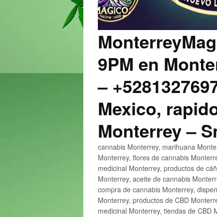
MonterreyMagi
9PM en Monter
– +5281327697
Mexico, rapido
Monterrey – 
cannabis Monterrey, marihuana Monter
Monterrey, flores de cannabis Monterr
medicinal Monterrey, productos de cá
Monterrey, aceite de cannabis Monter
compra de cannabis Monterrey, dispen
Monterrey, productos de CBD Monterre
medicinal Monterrey, tiendas de CBD 