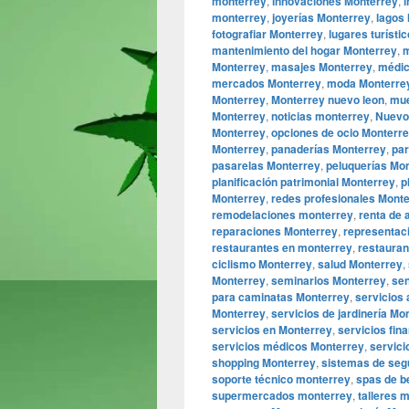
monterrey
,
innovaciones Monterrey
,
i
monterrey
,
joyerías Monterrey
,
lagos
fotografiar Monterrey
,
lugares turísti
mantenimiento del hogar Monterrey
,
m
Monterrey
,
masajes Monterrey
,
médic
mercados Monterrey
,
moda Monterre
Monterrey
,
Monterrey nuevo leon
,
mue
Monterrey
,
noticias monterrey
,
Nuevo
Monterrey
,
opciones de ocio Monterr
Monterrey
,
panaderías Monterrey
,
par
pasarelas Monterrey
,
peluquerías Mo
planificación patrimonial Monterrey
,
p
Monterrey
,
redes profesionales Mont
remodelaciones monterrey
,
renta de 
reparaciones Monterrey
,
representaci
restaurantes en monterrey
,
restaura
ciclismo Monterrey
,
salud Monterrey
,
Monterrey
,
seminarios Monterrey
,
se
para caminatas Monterrey
,
servicios
Monterrey
,
servicios de jardinería Mo
servicios en Monterrey
,
servicios fin
servicios médicos Monterrey
,
servici
shopping Monterrey
,
sistemas de seg
soporte técnico monterrey
,
spas de b
supermercados monterrey
,
talleres 