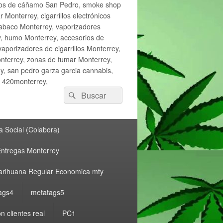
ctos de cáñamo San Pedro, smoke shop
onterrey, cigarrillos electrónicos
tabaco Monterrey, vaporizadores
y, humo Monterrey, accesorios de
vaporizadores de cigarrillos Monterrey,
nterrey, zonas de fumar Monterrey,
, san pedro garza garcia cannabis,
, 420monterrey,
Buscar
Buscar
por:
 Social (Colabora)
ntregas Monterrey
rihuana Regular Economica mty
ags4
metatags5
n clientes real
PC1