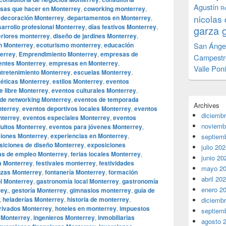
Agustín
sas que hacer en Monterrey
,
coworking monterrey
,
Re
nicolas 
,
decoración Monterrey
,
departamentos en Monterrey
,
arrollo profesional Monterrey
,
días festivos Monterrey
,
garza 
eriores monterrey
,
diseño de jardines Monterrey
,
n Monterrey
,
ecoturismo monterrey
,
educación
San Ánge
terrey
,
Emprendimiento Monterrey
,
empresas de
Campestr
ntes Monterrey
,
empresas en Monterrey
,
Valle Pon
ntretenimiento Monterrey
,
escuelas Monterrey
,
téticas Monterrey
,
estilos Monterrey
,
eventos
re libre Monterrey
,
eventos culturales Monterrey
,
de networking Monterrey
,
eventos de temporada
Archives
nterrey
,
eventos deportivos locales Monterrey
,
eventos
diciemb
nterrey
,
eventos especiales Monterrey
,
eventos
noviemb
ultos Monterrey
,
eventos para jóvenes Monterrey
,
iones Monterrey
,
experiencias en Monterrey
,
septiem
siciones de diseño Monterrey
,
exposiciones
julio 20
ias de empleo Monterrey
,
ferias locales Monterrey
,
junio 20
a Monterrey
,
festivales monterrey
,
festividades
mayo 2
nzas Monterrey
,
fontanería Monterrey
,
formación
abril 20
ol Monterrey
,
gastronomía local Monterrey
,
gastronomía
enero 2
ey.
,
gestoría Monterrey
,
gimnasios monterrey
,
guía de
,
heladerías Monterrey
,
historia de monterrey
,
diciemb
privados Monterrey
,
hoteles en monterrey
,
impuestos
septiem
 Monterrey
,
ingenieros Monterrey
,
inmobiliarias
agosto 