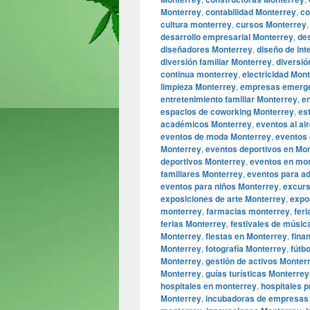
Monterrey
,
contabilidad Monterrey
,
co
cultura monterrey
,
cursos Monterrey
desarrollo empresarial Monterrey
,
des
diseñadores Monterrey
,
diseño de int
diversión familiar Monterrey
,
diversió
continua monterrey
,
electricidad Mon
limpieza Monterrey
,
empresas emerge
entretenimiento familiar Monterrey
,
e
espacios de coworking Monterrey
,
es
académicos Monterrey
,
eventos al ai
eventos de moda Monterrey
,
eventos 
Monterrey
,
eventos deportivos en Mo
deportivos Monterrey
,
eventos en mo
familiares Monterrey
,
eventos para ad
eventos para niños Monterrey
,
excurs
exposiciones de arte Monterrey
,
expo
monterrey
,
farmacias monterrey
,
fer
ferias Monterrey
,
festivales de músic
Monterrey
,
fiestas en Monterrey
,
fina
Monterrey
,
fotografía Monterrey
,
fútb
Monterrey
,
gestión de activos Monterr
Monterrey
,
guías turísticas Monterrey
hospitales en monterrey
,
hospitales 
Monterrey
,
incubadoras de empresas