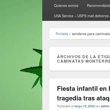
Quienes somos
Recomendacion
USA Service – USPS mail deliverys 
Portada
»
senderos para caminata
ARCHIVOS DE LA ETIQ
CAMINATAS MONTERR
Fiesta infantil e
tragedia tras ata
Publicado el
mayo 10, 2025
por
admin