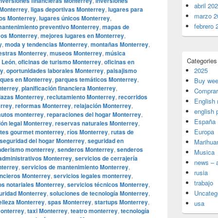
nversiones financieras Monterrey
,
inversiones
abril 20
 Monterrey
,
ligas deportivas Monterrey
,
lugares para
marzo 2
cos Monterrey
,
lugares únicos Monterrey
,
febrero 
antenimiento preventivo Monterrey
,
mapas de
os Monterrey
,
mejores lugares en Monterrey
,
y
,
moda y tendencias Monterrey
,
montañas Monterrey
,
stras Monterrey
,
museos Monterrey
,
música
Categories
 León
,
oficinas de turismo Monterrey
,
oficinas en
2025
ey
,
oportunidades laborales Monterrey
,
paisajismo
ques en Monterrey
,
parques temáticos Monterrey
,
Buy wee
nterrey
,
planificación financiera Monterrey
,
Comprar
lazas Monterrey
,
reclutamiento Monterrey
,
recorridos
English
errey
,
reformas Monterrey
,
relajación Monterrey
,
english 
autos monterrey
,
reparaciones del hogar Monterrey
,
España
ón legal Monterrey
,
reservas naturales Monterrey
,
Europa
ntes gourmet monterrey
,
ríos Monterrey
,
rutas de
seguridad del hogar Monterrey
,
seguridad en
Marihua
nderismo monterrey
,
senderos Monterrey
,
senderos
Musica
 administrativos Monterrey
,
servicios de cerrajería
news – a
nterrey
,
servicios de mantenimiento Monterrey
,
rusia
ancieros Monterrey
,
servicios legales monterrey
,
trabajo
os notariales Monterrey
,
servicios técnicos Monterrey
,
Uncateg
uridad Monterrey
,
soluciones de tecnología Monterrey
,
elleza Monterrey
,
spas Monterrey
,
startups Monterrey
,
usa
monterrey
,
taxi Monterrey
,
teatro monterrey
,
tecnología