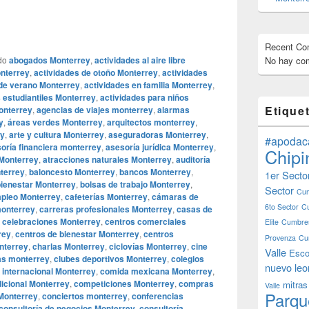
Recent C
do
abogados Monterrey
,
actividades al aire libre
No hay com
onterrey
,
actividades de otoño Monterrey
,
actividades
 de verano Monterrey
,
actividades en familia Monterrey
,
 estudiantiles Monterrey
,
actividades para niños
Etique
onterrey
,
agencias de viajes monterrey
,
alarmas
y
,
áreas verdes Monterrey
,
arquitectos monterrey
,
ey
,
arte y cultura Monterrey
,
aseguradoras Monterrey
,
#apodac
oría financiera monterrey
,
asesoría jurídica Monterrey
,
Chipi
 Monterrey
,
atracciones naturales Monterrey
,
auditoría
terrey
,
baloncesto Monterrey
,
bancos Monterrey
,
1er Secto
bienestar Monterrey
,
bolsas de trabajo Monterrey
,
Sector
Cum
pleo Monterrey
,
cafeterías Monterrey
,
cámaras de
6to Sector
C
onterrey
,
carreras profesionales Monterrey
,
casas de
,
celebraciones Monterrey
,
centros comerciales
Elite
Cumbres
rey
,
centros de bienestar Monterrey
,
centros
Provenza
Cu
nterrey
,
charlas Monterrey
,
ciclovías Monterrey
,
cine
Valle
Esco
cas monterrey
,
clubes deportivos Monterrey
,
colegios
nuevo leo
 internacional Monterrey
,
comida mexicana Monterrey
,
icional Monterrey
,
competiciones Monterrey
,
compras
mitras
Valle
Parqu
 Monterrey
,
conciertos monterrey
,
conferencias
consultoría de negocios Monterrey
,
consultoría