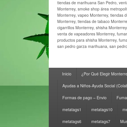
tiendas de marihuana San Pedro, ven
Monterrey, smoke shop área metropolit
Monterrey, vapeo Monterrey, tiendas d
Monterrey, tiendas de tabaco Monterre
cigarrillos Monterrey, shisha Monterre
venta de vapeadores Monterrey, fumar
productos para shisha Monterrey, fum
san pedro garza marihuana, san pedro 
Menú
Inicio
¿Por Qué Elegir Monterr
principal
Ayudas a Niños-Ayuda Social (Cola
Formas de pago – Envio
Fumar
metatags1
metatags10
me
metatags6
metatags7
Mus