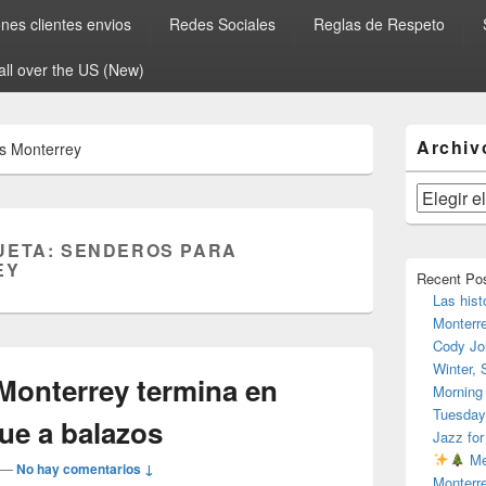
es clientes envios
Redes Sociales
Reglas de Respeto
all over the US (New)
El
Archiv
s Monterrey
área
de
widget
Archivos
barra
lateral
UETA:
SENDEROS PARA
primaria
EY
Recent Po
Las hist
Monterr
Cody Jo
Winter,
n Monterrey termina en
Morning
Tuesday
que a balazos
Jazz for
Me
—
No hay comentarios ↓
Monterr