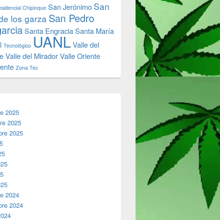
San
San Jerónimo
sidencial Chipinque
San Pedro
de los garza
garcia
Santa Engracia
Santa María
UANL
l
Valle del
Tecnológico
e
Valle del Mirador
Valle Oriente
iente
Zona Tec
re 2025
re 2025
bre 2025
25
25
025
25
025
re 2024
bre 2024
2024