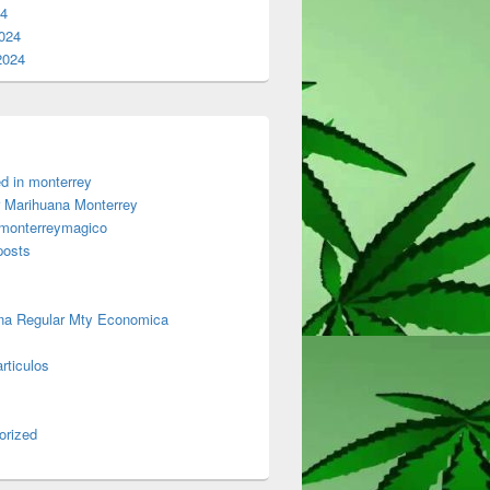
24
024
2024
d in monterrey
 Marihuana Monterrey
 monterreymagico
posts
na Regular Mty Economica
rticulos
orized