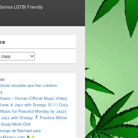
Somos LGTBI Friendly
os
sts
óricas nevadas que han cubierto
ey
hnson – Human (Official Music Video)
 Snow, & Jazz with Snoopy
| Cozy
 Music for Peaceful Monday by Jazzy
 Jazz with Snoopy
Positive Winter
 Study/Work/Chill
nsaje de Navidad para
eyMagico.com