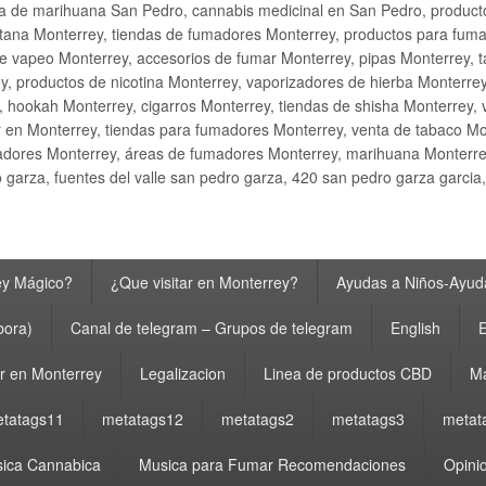
ta de marihuana San Pedro, cannabis medicinal en San Pedro, produ
ana Monterrey, tiendas de fumadores Monterrey, productos para fumar M
e vapeo Monterrey, accesorios de fumar Monterrey, pipas Monterrey, 
y, productos de nicotina Monterrey, vaporizadores de hierba Monterre
y, hookah Monterrey, cigarros Monterrey, tiendas de shisha Monterrey, 
 en Monterrey, tiendas para fumadores Monterrey, venta de tabaco Mo
adores Monterrey, áreas de fumadores Monterrey, marihuana Monterrey
garza, fuentes del valle san pedro garza, 420 san pedro garza garcia
ey Mágico?
¿Que visitar en Monterrey?
Ayudas a Niños-Ayuda
bora)
Canal de telegram – Grupos de telegram
English
E
 en Monterrey
Legalizacion
Linea de productos CBD
Ma
tatags11
metatags12
metatags2
metatags3
metat
ica Cannabica
Musica para Fumar Recomendaciones
Opinio