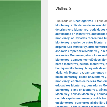
Visitas: 0
Publicado en
Uncategorized
|
Etiqueta
Monterrey
,
actividades de invierno M
de primavera Monterrey
,
actividades
actividades en Monterrey
,
actividades
monterrey
,
actividades recreativas M
Monterrey
,
alquiler de autos Monterre
arquitectura Monterrey
,
arte Monterr
asesoría empresarial Monterrey
,
ases
asesorías Monterrey
,
atracciones en
Monterrey
,
avances tecnológicos Mon
bares Monterrey
,
béisbol Monterrey
,
boutiques Monterrey
,
búsqueda de em
vigilancia Monterrey
,
campamentos m
bolsa Monterrey
,
casas en Monterrey
monterrey
,
centros de belleza Monter
educativos Monterrey
,
cerraduras Mo
Monterrey
,
clima en Monterrey
,
clíni
Monterrey
,
colinas Monterrey
,
comida
comida rápida monterrey
,
comida trad
en Monterrey
,
conciertos al aire libre
Monterrey
,
constructoras Monterrey
,