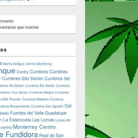
omments
entarios que mostrar.
tas
a
Barrio Antiguo
Centro Monterrey
nque
Cumbres
Cumbres
Contry
r
Cumbres 2do Sector
Cumbres 3er
bres 4to Sector
Cumbres 5to Sector
Cumbres
umbres 7mo Sector
Cumbres Allegro
Cumbres
 Elite Premier
Cumbres Madeira
Cumbres
Del
mbres Renacimiento
Cumbres San Agustín
Fuentes del Valle
Guadalupe
bedo
n
La Estanzuela
Las Lomas
Lomas del
Monterrey Centro
 centro
e Fundidora
Real de San