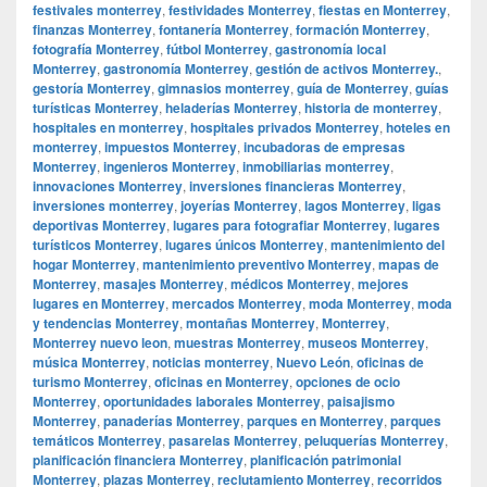
festivales monterrey
,
festividades Monterrey
,
fiestas en Monterrey
,
finanzas Monterrey
,
fontanería Monterrey
,
formación Monterrey
,
fotografía Monterrey
,
fútbol Monterrey
,
gastronomía local
Monterrey
,
gastronomía Monterrey
,
gestión de activos Monterrey.
,
gestoría Monterrey
,
gimnasios monterrey
,
guía de Monterrey
,
guías
turísticas Monterrey
,
heladerías Monterrey
,
historia de monterrey
,
hospitales en monterrey
,
hospitales privados Monterrey
,
hoteles en
monterrey
,
impuestos Monterrey
,
incubadoras de empresas
Monterrey
,
ingenieros Monterrey
,
inmobiliarias monterrey
,
innovaciones Monterrey
,
inversiones financieras Monterrey
,
inversiones monterrey
,
joyerías Monterrey
,
lagos Monterrey
,
ligas
deportivas Monterrey
,
lugares para fotografiar Monterrey
,
lugares
turísticos Monterrey
,
lugares únicos Monterrey
,
mantenimiento del
hogar Monterrey
,
mantenimiento preventivo Monterrey
,
mapas de
Monterrey
,
masajes Monterrey
,
médicos Monterrey
,
mejores
lugares en Monterrey
,
mercados Monterrey
,
moda Monterrey
,
moda
y tendencias Monterrey
,
montañas Monterrey
,
Monterrey
,
Monterrey nuevo leon
,
muestras Monterrey
,
museos Monterrey
,
música Monterrey
,
noticias monterrey
,
Nuevo León
,
oficinas de
turismo Monterrey
,
oficinas en Monterrey
,
opciones de ocio
Monterrey
,
oportunidades laborales Monterrey
,
paisajismo
Monterrey
,
panaderías Monterrey
,
parques en Monterrey
,
parques
temáticos Monterrey
,
pasarelas Monterrey
,
peluquerías Monterrey
,
planificación financiera Monterrey
,
planificación patrimonial
Monterrey
,
plazas Monterrey
,
reclutamiento Monterrey
,
recorridos