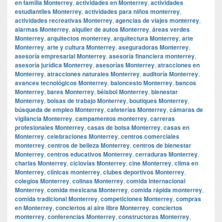
en familia Monterrey
,
actividades en Monterrey
,
actividades
estudiantiles Monterrey
,
actividades para niños monterrey
,
actividades recreativas Monterrey
,
agencias de viajes monterrey
,
alarmas Monterrey
,
alquiler de autos Monterrey
,
áreas verdes
Monterrey
,
arquitectos monterrey
,
arquitectura Monterrey
,
arte
Monterrey
,
arte y cultura Monterrey
,
aseguradoras Monterrey
,
asesoría empresarial Monterrey
,
asesoría financiera monterrey
,
asesoría jurídica Monterrey
,
asesorías Monterrey
,
atracciones en
Monterrey
,
atracciones naturales Monterrey
,
auditoría Monterrey
,
avances tecnológicos Monterrey
,
baloncesto Monterrey
,
bancos
Monterrey
,
bares Monterrey
,
béisbol Monterrey
,
bienestar
Monterrey
,
bolsas de trabajo Monterrey
,
boutiques Monterrey
,
búsqueda de empleo Monterrey
,
cafeterías Monterrey
,
cámaras de
vigilancia Monterrey
,
campamentos monterrey
,
carreras
profesionales Monterrey
,
casas de bolsa Monterrey
,
casas en
Monterrey
,
celebraciones Monterrey
,
centros comerciales
monterrey
,
centros de belleza Monterrey
,
centros de bienestar
Monterrey
,
centros educativos Monterrey
,
cerraduras Monterrey
,
charlas Monterrey
,
ciclovías Monterrey
,
cine Monterrey
,
clima en
Monterrey
,
clínicas monterrey
,
clubes deportivos Monterrey
,
colegios Monterrey
,
colinas Monterrey
,
comida internacional
Monterrey
,
comida mexicana Monterrey
,
comida rápida monterrey
,
comida tradicional Monterrey
,
competiciones Monterrey
,
compras
en Monterrey
,
conciertos al aire libre Monterrey
,
conciertos
monterrey
,
conferencias Monterrey
,
constructoras Monterrey
,