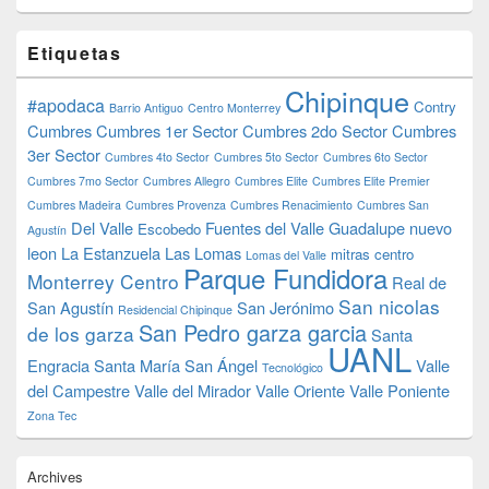
Etiquetas
Chipinque
#apodaca
Contry
Barrio Antiguo
Centro Monterrey
Cumbres
Cumbres 1er Sector
Cumbres 2do Sector
Cumbres
3er Sector
Cumbres 4to Sector
Cumbres 5to Sector
Cumbres 6to Sector
Cumbres 7mo Sector
Cumbres Allegro
Cumbres Elite
Cumbres Elite Premier
Cumbres Madeira
Cumbres Provenza
Cumbres Renacimiento
Cumbres San
Del Valle
Fuentes del Valle
Guadalupe nuevo
Escobedo
Agustín
leon
La Estanzuela
Las Lomas
mitras centro
Lomas del Valle
Parque Fundidora
Monterrey Centro
Real de
San nicolas
San Agustín
San Jerónimo
Residencial Chipinque
San Pedro garza garcia
de los garza
Santa
UANL
Engracia
Santa María
San Ángel
Valle
Tecnológico
del Campestre
Valle del Mirador
Valle Oriente
Valle Poniente
Zona Tec
Archives