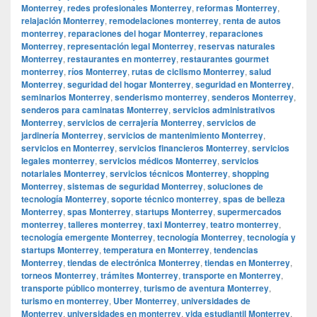
Monterrey
,
redes profesionales Monterrey
,
reformas Monterrey
,
relajación Monterrey
,
remodelaciones monterrey
,
renta de autos
monterrey
,
reparaciones del hogar Monterrey
,
reparaciones
Monterrey
,
representación legal Monterrey
,
reservas naturales
Monterrey
,
restaurantes en monterrey
,
restaurantes gourmet
monterrey
,
ríos Monterrey
,
rutas de ciclismo Monterrey
,
salud
Monterrey
,
seguridad del hogar Monterrey
,
seguridad en Monterrey
,
seminarios Monterrey
,
senderismo monterrey
,
senderos Monterrey
,
senderos para caminatas Monterrey
,
servicios administrativos
Monterrey
,
servicios de cerrajería Monterrey
,
servicios de
jardinería Monterrey
,
servicios de mantenimiento Monterrey
,
servicios en Monterrey
,
servicios financieros Monterrey
,
servicios
legales monterrey
,
servicios médicos Monterrey
,
servicios
notariales Monterrey
,
servicios técnicos Monterrey
,
shopping
Monterrey
,
sistemas de seguridad Monterrey
,
soluciones de
tecnología Monterrey
,
soporte técnico monterrey
,
spas de belleza
Monterrey
,
spas Monterrey
,
startups Monterrey
,
supermercados
monterrey
,
talleres monterrey
,
taxi Monterrey
,
teatro monterrey
,
tecnología emergente Monterrey
,
tecnología Monterrey
,
tecnología y
startups Monterrey
,
temperatura en Monterrey
,
tendencias
Monterrey
,
tiendas de electrónica Monterrey
,
tiendas en Monterrey
,
torneos Monterrey
,
trámites Monterrey
,
transporte en Monterrey
,
transporte público monterrey
,
turismo de aventura Monterrey
,
turismo en monterrey
,
Uber Monterrey
,
universidades de
Monterrey
,
universidades en monterrey
,
vida estudiantil Monterrey
,