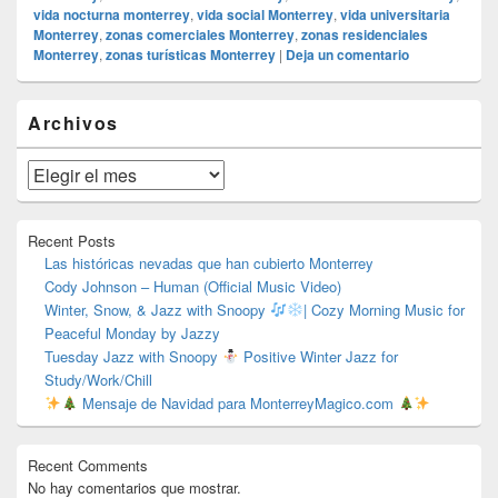
vida nocturna monterrey
,
vida social Monterrey
,
vida universitaria
Monterrey
,
zonas comerciales Monterrey
,
zonas residenciales
Monterrey
,
zonas turísticas Monterrey
|
Deja un comentario
El
Archivos
área
de
widget
Archivos
barra
lateral
primaria
Recent Posts
Las históricas nevadas que han cubierto Monterrey
Cody Johnson – Human (Official Music Video)
Winter, Snow, & Jazz with Snoopy
| Cozy Morning Music for
Peaceful Monday by Jazzy
Tuesday Jazz with Snoopy
Positive Winter Jazz for
Study/Work/Chill
Mensaje de Navidad para MonterreyMagico.com
Recent Comments
No hay comentarios que mostrar.