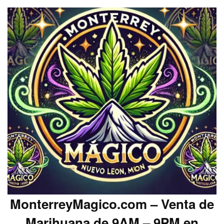
MonterreyMagico.com – Venta de
Marihuana de 9AM – 9PM en