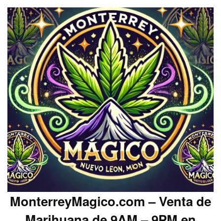
MonterreyMagico.com – Venta de
Marihuana de 9AM – 9PM en