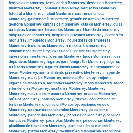
festivales monterrey
,
festividades Monterrey
,
fiestas en Monterrey
,
finanzas Monterrey
,
fontanería Monterrey
,
formación Monterrey
,
fotografía Monterrey
,
fútbol Monterrey
,
gastronomía local
Monterrey
,
gastronomía Monterrey
,
gestión de activos Monterrey.
,
gestoría Monterrey
,
gimnasios monterrey
,
guía de Monterrey
,
guías
turísticas Monterrey
,
heladerías Monterrey
,
historia de monterrey
,
hospitales en monterrey
,
hospitales privados Monterrey
,
hoteles en
monterrey
,
impuestos Monterrey
,
incubadoras de empresas
Monterrey
,
ingenieros Monterrey
,
inmobiliarias monterrey
,
innovaciones Monterrey
,
inversiones financieras Monterrey
,
inversiones monterrey
,
joyerías Monterrey
,
lagos Monterrey
,
ligas
deportivas Monterrey
,
lugares para fotografiar Monterrey
,
lugares
turísticos Monterrey
,
lugares únicos Monterrey
,
mantenimiento del
hogar Monterrey
,
mantenimiento preventivo Monterrey
,
mapas de
Monterrey
,
masajes Monterrey
,
médicos Monterrey
,
mejores
lugares en Monterrey
,
mercados Monterrey
,
moda Monterrey
,
moda
y tendencias Monterrey
,
montañas Monterrey
,
Monterrey
,
Monterrey nuevo leon
,
muestras Monterrey
,
museos Monterrey
,
música Monterrey
,
noticias monterrey
,
Nuevo León
,
oficinas de
turismo Monterrey
,
oficinas en Monterrey
,
opciones de ocio
Monterrey
,
oportunidades laborales Monterrey
,
paisajismo
Monterrey
,
panaderías Monterrey
,
parques en Monterrey
,
parques
temáticos Monterrey
,
pasarelas Monterrey
,
peluquerías Monterrey
,
planificación financiera Monterrey
,
planificación patrimonial
Monterrey
,
plazas Monterrey
,
reclutamiento Monterrey
,
recorridos