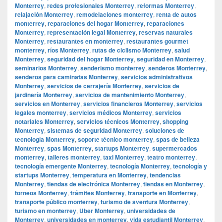
Monterrey
,
redes profesionales Monterrey
,
reformas Monterrey
,
relajación Monterrey
,
remodelaciones monterrey
,
renta de autos
monterrey
,
reparaciones del hogar Monterrey
,
reparaciones
Monterrey
,
representación legal Monterrey
,
reservas naturales
Monterrey
,
restaurantes en monterrey
,
restaurantes gourmet
monterrey
,
ríos Monterrey
,
rutas de ciclismo Monterrey
,
salud
Monterrey
,
seguridad del hogar Monterrey
,
seguridad en Monterrey
,
seminarios Monterrey
,
senderismo monterrey
,
senderos Monterrey
,
senderos para caminatas Monterrey
,
servicios administrativos
Monterrey
,
servicios de cerrajería Monterrey
,
servicios de
jardinería Monterrey
,
servicios de mantenimiento Monterrey
,
servicios en Monterrey
,
servicios financieros Monterrey
,
servicios
legales monterrey
,
servicios médicos Monterrey
,
servicios
notariales Monterrey
,
servicios técnicos Monterrey
,
shopping
Monterrey
,
sistemas de seguridad Monterrey
,
soluciones de
tecnología Monterrey
,
soporte técnico monterrey
,
spas de belleza
Monterrey
,
spas Monterrey
,
startups Monterrey
,
supermercados
monterrey
,
talleres monterrey
,
taxi Monterrey
,
teatro monterrey
,
tecnología emergente Monterrey
,
tecnología Monterrey
,
tecnología y
startups Monterrey
,
temperatura en Monterrey
,
tendencias
Monterrey
,
tiendas de electrónica Monterrey
,
tiendas en Monterrey
,
torneos Monterrey
,
trámites Monterrey
,
transporte en Monterrey
,
transporte público monterrey
,
turismo de aventura Monterrey
,
turismo en monterrey
,
Uber Monterrey
,
universidades de
Monterrey
,
universidades en monterrey
,
vida estudiantil Monterrey
,