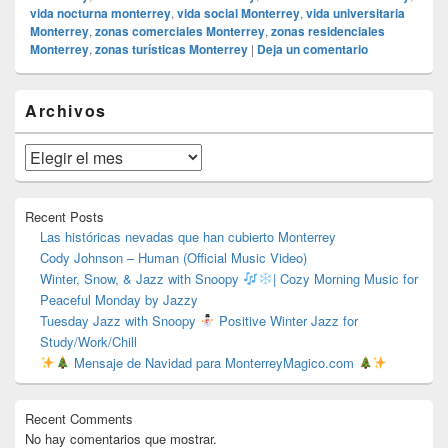
vida nocturna monterrey
,
vida social Monterrey
,
vida universitaria
Monterrey
,
zonas comerciales Monterrey
,
zonas residenciales
Monterrey
,
zonas turísticas Monterrey
|
Deja un comentario
El
Archivos
área
de
widget
Archivos
barra
lateral
primaria
Recent Posts
Las históricas nevadas que han cubierto Monterrey
Cody Johnson – Human (Official Music Video)
Winter, Snow, & Jazz with Snoopy
| Cozy Morning Music for
Peaceful Monday by Jazzy
Tuesday Jazz with Snoopy
Positive Winter Jazz for
Study/Work/Chill
Mensaje de Navidad para MonterreyMagico.com
Recent Comments
No hay comentarios que mostrar.