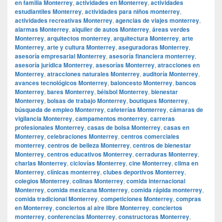
en familia Monterrey
,
actividades en Monterrey
,
actividades
estudiantiles Monterrey
,
actividades para niños monterrey
,
actividades recreativas Monterrey
,
agencias de viajes monterrey
,
alarmas Monterrey
,
alquiler de autos Monterrey
,
áreas verdes
Monterrey
,
arquitectos monterrey
,
arquitectura Monterrey
,
arte
Monterrey
,
arte y cultura Monterrey
,
aseguradoras Monterrey
,
asesoría empresarial Monterrey
,
asesoría financiera monterrey
,
asesoría jurídica Monterrey
,
asesorías Monterrey
,
atracciones en
Monterrey
,
atracciones naturales Monterrey
,
auditoría Monterrey
,
avances tecnológicos Monterrey
,
baloncesto Monterrey
,
bancos
Monterrey
,
bares Monterrey
,
béisbol Monterrey
,
bienestar
Monterrey
,
bolsas de trabajo Monterrey
,
boutiques Monterrey
,
búsqueda de empleo Monterrey
,
cafeterías Monterrey
,
cámaras de
vigilancia Monterrey
,
campamentos monterrey
,
carreras
profesionales Monterrey
,
casas de bolsa Monterrey
,
casas en
Monterrey
,
celebraciones Monterrey
,
centros comerciales
monterrey
,
centros de belleza Monterrey
,
centros de bienestar
Monterrey
,
centros educativos Monterrey
,
cerraduras Monterrey
,
charlas Monterrey
,
ciclovías Monterrey
,
cine Monterrey
,
clima en
Monterrey
,
clínicas monterrey
,
clubes deportivos Monterrey
,
colegios Monterrey
,
colinas Monterrey
,
comida internacional
Monterrey
,
comida mexicana Monterrey
,
comida rápida monterrey
,
comida tradicional Monterrey
,
competiciones Monterrey
,
compras
en Monterrey
,
conciertos al aire libre Monterrey
,
conciertos
monterrey
,
conferencias Monterrey
,
constructoras Monterrey
,