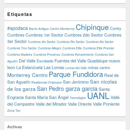
Etiquetas
Chipinque
#apodaca
Contry
Barrio Antiguo
Centro Monterrey
Cumbres
Cumbres 1er Sector
Cumbres 2do Sector
Cumbres
3er Sector
Cumbres 4to Sector
Cumbres 5to Sector
Cumbres 6to Sector
Cumbres 7mo Sector
Cumbres Allegro
Cumbres Elite
Cumbres Elite Premier
Cumbres Madeira
Cumbres Provenza
Cumbres Renacimiento
Cumbres San
Del Valle
Fuentes del Valle
Guadalupe nuevo
Escobedo
Agustín
leon
La Estanzuela
Las Lomas
mitras centro
Lomas del Valle
Parque Fundidora
Monterrey Centro
Real de
San nicolas
San Agustín
San Jerónimo
Residencial Chipinque
San Pedro garza garcia
de los garza
Santa
UANL
Engracia
Santa María
San Ángel
Valle
Tecnológico
del Campestre
Valle del Mirador
Valle Oriente
Valle Poniente
Zona Tec
Archives