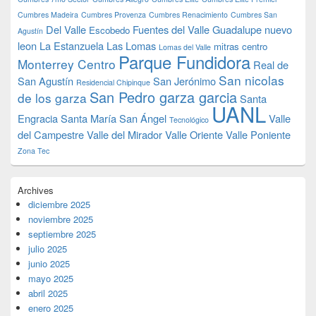
Cumbres Madeira
Cumbres Provenza
Cumbres Renacimiento
Cumbres San
Del Valle
Fuentes del Valle
Guadalupe nuevo
Escobedo
Agustín
leon
La Estanzuela
Las Lomas
mitras centro
Lomas del Valle
Parque Fundidora
Monterrey Centro
Real de
San nicolas
San Agustín
San Jerónimo
Residencial Chipinque
San Pedro garza garcia
de los garza
Santa
UANL
Engracia
Santa María
San Ángel
Valle
Tecnológico
del Campestre
Valle del Mirador
Valle Oriente
Valle Poniente
Zona Tec
Archives
diciembre 2025
noviembre 2025
septiembre 2025
julio 2025
junio 2025
mayo 2025
abril 2025
enero 2025