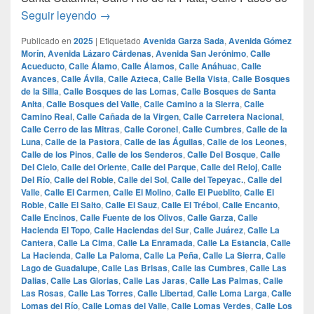
las 100 calles mas lujosas de monterrey
Seguir leyendo
→
Publicado en
2025
|
Etiquetado
Avenida Garza Sada
,
Avenida Gómez
Morín
,
Avenida Lázaro Cárdenas
,
Avenida San Jerónimo
,
Calle
Acueducto
,
Calle Álamo
,
Calle Álamos
,
Calle Anáhuac
,
Calle
Avances
,
Calle Ávila
,
Calle Azteca
,
Calle Bella Vista
,
Calle Bosques
de la Silla
,
Calle Bosques de las Lomas
,
Calle Bosques de Santa
Anita
,
Calle Bosques del Valle
,
Calle Camino a la Sierra
,
Calle
Camino Real
,
Calle Cañada de la Virgen
,
Calle Carretera Nacional
,
Calle Cerro de las Mitras
,
Calle Coronel
,
Calle Cumbres
,
Calle de la
Luna
,
Calle de la Pastora
,
Calle de las Águilas
,
Calle de los Leones
,
Calle de los Pinos
,
Calle de los Senderos
,
Calle Del Bosque
,
Calle
Del Cielo
,
Calle del Oriente
,
Calle del Parque
,
Calle del Reloj
,
Calle
Del Río
,
Calle del Roble
,
Calle del Sol
,
Calle del Tepeyac.
,
Calle del
Valle
,
Calle El Carmen
,
Calle El Molino
,
Calle El Pueblito
,
Calle El
Roble
,
Calle El Salto
,
Calle El Sauz
,
Calle El Trébol
,
Calle Encanto
,
Calle Encinos
,
Calle Fuente de los Olivos
,
Calle Garza
,
Calle
Hacienda El Topo
,
Calle Haciendas del Sur
,
Calle Juárez
,
Calle La
Cantera
,
Calle La Cima
,
Calle La Enramada
,
Calle La Estancia
,
Calle
La Hacienda
,
Calle La Paloma
,
Calle La Peña
,
Calle La Sierra
,
Calle
Lago de Guadalupe
,
Calle Las Brisas
,
Calle las Cumbres
,
Calle Las
Dalias
,
Calle Las Glorias
,
Calle Las Jaras
,
Calle Las Palmas
,
Calle
Las Rosas
,
Calle Las Torres
,
Calle Libertad
,
Calle Loma Larga
,
Calle
Lomas del Río
,
Calle Lomas del Valle
,
Calle Lomas Verdes
,
Calle Los