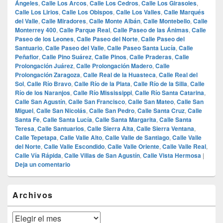
Ángeles
,
Calle Los Arcos
,
Calle Los Cedros
,
Calle Los Girasoles
,
Calle Los Lirios
,
Calle Los Obispos
,
Calle Los Valles
,
Calle Marqués
del Valle
,
Calle Miradores
,
Calle Monte Albán
,
Calle Montebello
,
Calle
Monterrey 400
,
Calle Parque Real
,
Calle Paseo de las Ánimas
,
Calle
Paseo de los Leones
,
Calle Paseo del Norte
,
Calle Paseo del
Santuario
,
Calle Paseo del Valle
,
Calle Paseo Santa Lucía
,
Calle
Peñaflor
,
Calle Pino Suárez
,
Calle Pinos
,
Calle Praderas
,
Calle
Prolongación Juárez
,
Calle Prolongación Madero
,
Calle
Prolongación Zaragoza
,
Calle Real de la Huasteca
,
Calle Real del
Sol
,
Calle Río Bravo
,
Calle Río de la Plata
,
Calle Río de la Silla
,
Calle
Río de los Naranjos
,
Calle Río Mississippi
,
Calle Río Santa Catarina
,
Calle San Agustín
,
Calle San Francisco
,
Calle San Mateo
,
Calle San
Miguel
,
Calle San Nicolás
,
Calle San Pedro
,
Calle Santa Cruz
,
Calle
Santa Fe
,
Calle Santa Lucía
,
Calle Santa Margarita
,
Calle Santa
Teresa
,
Calle Santuarios
,
Calle Sierra Alta
,
Calle Sierra Ventana
,
Calle Tepetapa
,
Calle Valle Alto
,
Calle Valle de Santiago
,
Calle Valle
del Norte
,
Calle Valle Escondido
,
Calle Valle Oriente
,
Calle Valle Real
,
Calle Vía Rápida
,
Calle Villas de San Agustín
,
Calle Vista Hermosa
|
Deja un comentario
El
Archivos
área
de
widget
Archivos