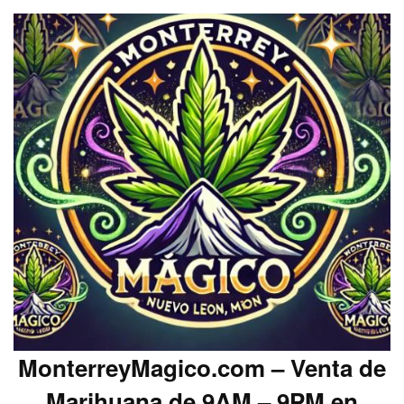
MonterreyMagico.com – Venta de
Marihuana de 9AM – 9PM en