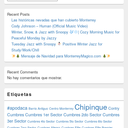
barra
lateral
primaria
Recent Posts
Las históricas nevadas que han cubierto Monterrey
Cody Johnson – Human (Official Music Video)
Winter, Snow, & Jazz with Snoopy
| Cozy Morning Music for
Peaceful Monday by Jazzy
Tuesday Jazz with Snoopy
Positive Winter Jazz for
Study/Work/Chill
Mensaje de Navidad para MonterreyMagico.com
Recent Comments
No hay comentarios que mostrar.
Etiquetas
Chipinque
#apodaca
Contry
Barrio Antiguo
Centro Monterrey
Cumbres
Cumbres 1er Sector
Cumbres 2do Sector
Cumbres
3er Sector
Cumbres 4to Sector
Cumbres 5to Sector
Cumbres 6to Sector
Cumbres 7mo Sector
Cumbres Allegro
Cumbres Elite
Cumbres Elite Premier