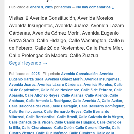
Publicado el
enero 3, 2025
por
admin
—
No hay comentarios ↓
Visitas: 2 Avenida Constitución, Avenida Morelos,
Avenida Insurgentes, Avenida Juárez, Avenida Lázaro
Cárdenas, Avenida Gómez Morín, Avenida Eugenio
Garza Sada, Calle Hidalgo, Calle Washington, Calle 5
de Febrero, Calle 20 de Noviembre, Calle Padre Mier,
Calle Prolongación Madero, Calle Zuazua,
¿Cuales son las calles mas famosas de Mo
Seguir leyendo
→
Publicado en
2025
|
Etiquetado
Avenida Constitución
,
Avenida
Eugenio Garza Sada
,
Avenida Gómez Morín
,
Avenida Insurgentes
,
Avenida Juárez
,
Avenida Lázaro Cárdenas
,
Avenida Morelos
,
Calle
16 de Septiembre
,
Calle 20 de Noviembre
,
Calle 5 de Febrero
,
Calle
Abasolo
,
Calle Alfonso Reyes
,
Calle Alianza
,
Calle Allende
,
Calle
Anáhuac
,
Calle Antonio L. Rodríguez
,
Calle Avenida A
,
Calle Aztlán
,
Calle Balcones del Valle
,
Calle Barragán
,
Calle Belisario Domínguez
,
Calle Benito Juárez
,
Calle Bernardo Reyes
,
Calle Bernardo
Villarreal
,
Calle Berriozábal
,
Calle Brasil
,
Calle Calzada de la Virgen
,
Calle Cañada de la Virgen
,
Calle Cañón de Huajuco
,
Calle Cerro de
la Silla
,
Calle Churubusco
,
Calle Colón
,
Calle Coronel Dávila
,
Calle
Cuatro Vientos
,
Calle Cuauhtémoc
,
Calle Cumbres
,
Calle de la