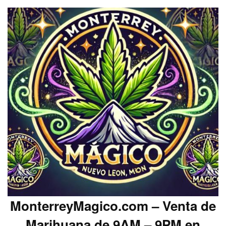
MonterreyMagico.com – Venta de
Marihuana de 9AM – 9PM en