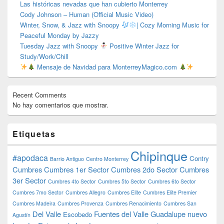
Las históricas nevadas que han cubierto Monterrey
Cody Johnson – Human (Official Music Video)
Winter, Snow, & Jazz with Snoopy
| Cozy Morning Music for
Peaceful Monday by Jazzy
Tuesday Jazz with Snoopy
Positive Winter Jazz for
Study/Work/Chill
Mensaje de Navidad para MonterreyMagico.com
Recent Comments
No hay comentarios que mostrar.
Etiquetas
Chipinque
#apodaca
Contry
Barrio Antiguo
Centro Monterrey
Cumbres
Cumbres 1er Sector
Cumbres 2do Sector
Cumbres
3er Sector
Cumbres 4to Sector
Cumbres 5to Sector
Cumbres 6to Sector
Cumbres 7mo Sector
Cumbres Allegro
Cumbres Elite
Cumbres Elite Premier
Cumbres Madeira
Cumbres Provenza
Cumbres Renacimiento
Cumbres San
Del Valle
Fuentes del Valle
Guadalupe nuevo
Escobedo
Agustín