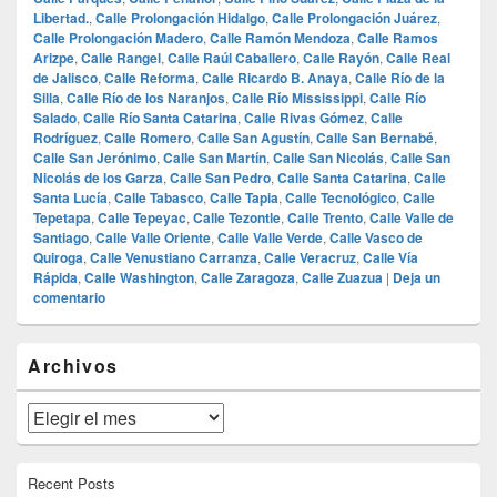
Libertad.
,
Calle Prolongación Hidalgo
,
Calle Prolongación Juárez
,
Calle Prolongación Madero
,
Calle Ramón Mendoza
,
Calle Ramos
Arizpe
,
Calle Rangel
,
Calle Raúl Caballero
,
Calle Rayón
,
Calle Real
de Jalisco
,
Calle Reforma
,
Calle Ricardo B. Anaya
,
Calle Río de la
Silla
,
Calle Río de los Naranjos
,
Calle Río Mississippi
,
Calle Río
Salado
,
Calle Río Santa Catarina
,
Calle Rivas Gómez
,
Calle
Rodríguez
,
Calle Romero
,
Calle San Agustín
,
Calle San Bernabé
,
Calle San Jerónimo
,
Calle San Martín
,
Calle San Nicolás
,
Calle San
Nicolás de los Garza
,
Calle San Pedro
,
Calle Santa Catarina
,
Calle
Santa Lucía
,
Calle Tabasco
,
Calle Tapia
,
Calle Tecnológico
,
Calle
Tepetapa
,
Calle Tepeyac
,
Calle Tezontle
,
Calle Trento
,
Calle Valle de
Santiago
,
Calle Valle Oriente
,
Calle Valle Verde
,
Calle Vasco de
Quiroga
,
Calle Venustiano Carranza
,
Calle Veracruz
,
Calle Vía
Rápida
,
Calle Washington
,
Calle Zaragoza
,
Calle Zuazua
|
Deja un
comentario
El
Archivos
área
de
widget
Archivos
barra
lateral
primaria
Recent Posts