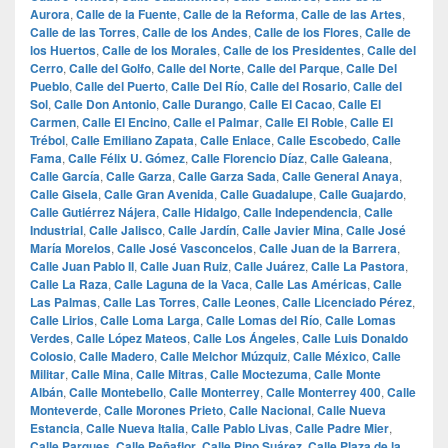
Aurora
,
Calle de la Fuente
,
Calle de la Reforma
,
Calle de las Artes
,
Calle de las Torres
,
Calle de los Andes
,
Calle de los Flores
,
Calle de
los Huertos
,
Calle de los Morales
,
Calle de los Presidentes
,
Calle del
Cerro
,
Calle del Golfo
,
Calle del Norte
,
Calle del Parque
,
Calle Del
Pueblo
,
Calle del Puerto
,
Calle Del Río
,
Calle del Rosario
,
Calle del
Sol
,
Calle Don Antonio
,
Calle Durango
,
Calle El Cacao
,
Calle El
Carmen
,
Calle El Encino
,
Calle el Palmar
,
Calle El Roble
,
Calle El
Trébol
,
Calle Emiliano Zapata
,
Calle Enlace
,
Calle Escobedo
,
Calle
Fama
,
Calle Félix U. Gómez
,
Calle Florencio Díaz
,
Calle Galeana
,
Calle García
,
Calle Garza
,
Calle Garza Sada
,
Calle General Anaya
,
Calle Gisela
,
Calle Gran Avenida
,
Calle Guadalupe
,
Calle Guajardo
,
Calle Gutiérrez Nájera
,
Calle Hidalgo
,
Calle Independencia
,
Calle
Industrial
,
Calle Jalisco
,
Calle Jardín
,
Calle Javier Mina
,
Calle José
María Morelos
,
Calle José Vasconcelos
,
Calle Juan de la Barrera
,
Calle Juan Pablo II
,
Calle Juan Ruiz
,
Calle Juárez
,
Calle La Pastora
,
Calle La Raza
,
Calle Laguna de la Vaca
,
Calle Las Américas
,
Calle
Las Palmas
,
Calle Las Torres
,
Calle Leones
,
Calle Licenciado Pérez
,
Calle Lirios
,
Calle Loma Larga
,
Calle Lomas del Río
,
Calle Lomas
Verdes
,
Calle López Mateos
,
Calle Los Ángeles
,
Calle Luis Donaldo
Colosio
,
Calle Madero
,
Calle Melchor Múzquiz
,
Calle México
,
Calle
Militar
,
Calle Mina
,
Calle Mitras
,
Calle Moctezuma
,
Calle Monte
Albán
,
Calle Montebello
,
Calle Monterrey
,
Calle Monterrey 400
,
Calle
Monteverde
,
Calle Morones Prieto
,
Calle Nacional
,
Calle Nueva
Estancia
,
Calle Nueva Italia
,
Calle Pablo Livas
,
Calle Padre Mier
,
Calle Parques
,
Calle Peñaflor
,
Calle Pino Suárez
,
Calle Plaza de la