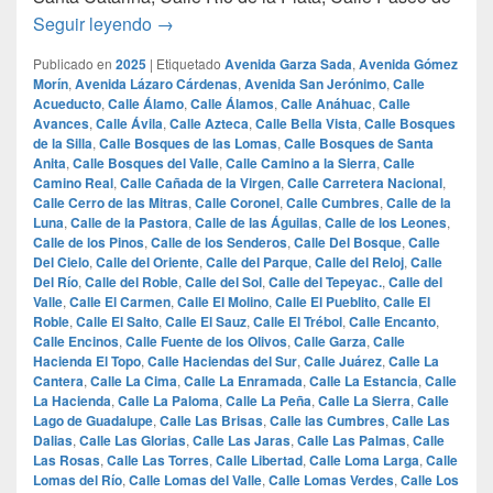
las 100 calles mas lujosas de monterrey
Seguir leyendo
→
Publicado en
2025
|
Etiquetado
Avenida Garza Sada
,
Avenida Gómez
Morín
,
Avenida Lázaro Cárdenas
,
Avenida San Jerónimo
,
Calle
Acueducto
,
Calle Álamo
,
Calle Álamos
,
Calle Anáhuac
,
Calle
Avances
,
Calle Ávila
,
Calle Azteca
,
Calle Bella Vista
,
Calle Bosques
de la Silla
,
Calle Bosques de las Lomas
,
Calle Bosques de Santa
Anita
,
Calle Bosques del Valle
,
Calle Camino a la Sierra
,
Calle
Camino Real
,
Calle Cañada de la Virgen
,
Calle Carretera Nacional
,
Calle Cerro de las Mitras
,
Calle Coronel
,
Calle Cumbres
,
Calle de la
Luna
,
Calle de la Pastora
,
Calle de las Águilas
,
Calle de los Leones
,
Calle de los Pinos
,
Calle de los Senderos
,
Calle Del Bosque
,
Calle
Del Cielo
,
Calle del Oriente
,
Calle del Parque
,
Calle del Reloj
,
Calle
Del Río
,
Calle del Roble
,
Calle del Sol
,
Calle del Tepeyac.
,
Calle del
Valle
,
Calle El Carmen
,
Calle El Molino
,
Calle El Pueblito
,
Calle El
Roble
,
Calle El Salto
,
Calle El Sauz
,
Calle El Trébol
,
Calle Encanto
,
Calle Encinos
,
Calle Fuente de los Olivos
,
Calle Garza
,
Calle
Hacienda El Topo
,
Calle Haciendas del Sur
,
Calle Juárez
,
Calle La
Cantera
,
Calle La Cima
,
Calle La Enramada
,
Calle La Estancia
,
Calle
La Hacienda
,
Calle La Paloma
,
Calle La Peña
,
Calle La Sierra
,
Calle
Lago de Guadalupe
,
Calle Las Brisas
,
Calle las Cumbres
,
Calle Las
Dalias
,
Calle Las Glorias
,
Calle Las Jaras
,
Calle Las Palmas
,
Calle
Las Rosas
,
Calle Las Torres
,
Calle Libertad
,
Calle Loma Larga
,
Calle
Lomas del Río
,
Calle Lomas del Valle
,
Calle Lomas Verdes
,
Calle Los