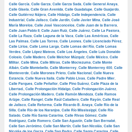
Calle García
,
Calle Garza
,
Calle Garza Sada
,
Calle General Anaya
,
Calle Gisela
,
Calle Gran Avenida
,
Calle Guadalupe
,
Calle Guajardo
,
Calle Gutiérrez Nájera
,
Calle Hidalgo
,
Calle Independencia
,
Calle
Industrial
,
Calle Jalisco
,
Calle Jardín
,
Calle Javier Mina
,
Calle José
María Morelos
,
Calle José Vasconcelos
,
Calle Juan de la Barrera
,
Calle Juan Pablo II
,
Calle Juan Ruiz
,
Calle Juárez
,
Calle La Pastora
,
Calle La Raza
,
Calle Laguna de la Vaca
,
Calle Las Américas
,
Calle
Las Palmas
,
Calle Las Torres
,
Calle Leones
,
Calle Licenciado Pérez
,
Calle Lirios
,
Calle Loma Larga
,
Calle Lomas del Río
,
Calle Lomas
Verdes
,
Calle López Mateos
,
Calle Los Ángeles
,
Calle Luis Donaldo
Colosio
,
Calle Madero
,
Calle Melchor Múzquiz
,
Calle México
,
Calle
Militar
,
Calle Mina
,
Calle Mitras
,
Calle Moctezuma
,
Calle Monte
Albán
,
Calle Montebello
,
Calle Monterrey
,
Calle Monterrey 400
,
Calle
Monteverde
,
Calle Morones Prieto
,
Calle Nacional
,
Calle Nueva
Estancia
,
Calle Nueva Italia
,
Calle Pablo Livas
,
Calle Padre Mier
,
Calle Parques
,
Calle Peñaflor
,
Calle Pino Suárez
,
Calle Plaza de la
Libertad.
,
Calle Prolongación Hidalgo
,
Calle Prolongación Juárez
,
Calle Prolongación Madero
,
Calle Ramón Mendoza
,
Calle Ramos
Arizpe
,
Calle Rangel
,
Calle Raúl Caballero
,
Calle Rayón
,
Calle Real
de Jalisco
,
Calle Reforma
,
Calle Ricardo B. Anaya
,
Calle Río de la
Silla
,
Calle Río de los Naranjos
,
Calle Río Mississippi
,
Calle Río
Salado
,
Calle Río Santa Catarina
,
Calle Rivas Gómez
,
Calle
Rodríguez
,
Calle Romero
,
Calle San Agustín
,
Calle San Bernabé
,
Calle San Jerónimo
,
Calle San Martín
,
Calle San Nicolás
,
Calle San
Nicolás de los Garza
,
Calle San Pedro
,
Calle Santa Catarina
,
Calle