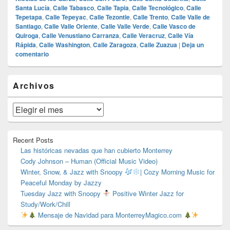
Santa Lucía
,
Calle Tabasco
,
Calle Tapia
,
Calle Tecnológico
,
Calle
Tepetapa
,
Calle Tepeyac
,
Calle Tezontle
,
Calle Trento
,
Calle Valle de
Santiago
,
Calle Valle Oriente
,
Calle Valle Verde
,
Calle Vasco de
Quiroga
,
Calle Venustiano Carranza
,
Calle Veracruz
,
Calle Vía
Rápida
,
Calle Washington
,
Calle Zaragoza
,
Calle Zuazua
|
Deja un
comentario
El
Archivos
área
de
widget
Archivos
barra
lateral
primaria
Recent Posts
Las históricas nevadas que han cubierto Monterrey
Cody Johnson – Human (Official Music Video)
Winter, Snow, & Jazz with Snoopy
| Cozy Morning Music for
Peaceful Monday by Jazzy
Tuesday Jazz with Snoopy
Positive Winter Jazz for
Study/Work/Chill
Mensaje de Navidad para MonterreyMagico.com