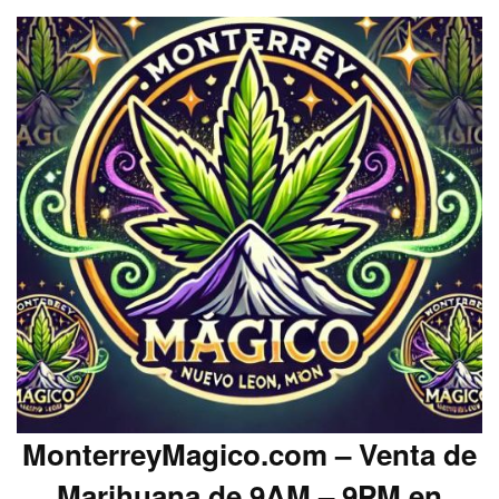
MonterreyMagico.com – Venta de
Marihuana de 9AM – 9PM en