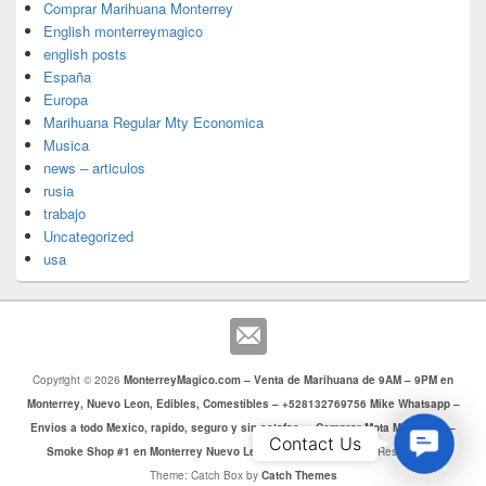
Comprar Marihuana Monterrey
English monterreymagico
english posts
España
Europa
Marihuana Regular Mty Economica
Musica
news – articulos
rusia
trabajo
Uncategorized
usa
Copyright © 2026
MonterreyMagico.com – Venta de Marihuana de 9AM – 9PM en
Monterrey, Nuevo Leon, Edibles, Comestibles – +528132769756 Mike Whatsapp –
Envios a todo Mexico, rapido, seguro y sin estafas. – Comprar Mota Monterrey –
Contac
Contact Us
Smoke Shop #1 en Monterrey Nuevo Leon
. Todos los Derechos Reservados.
Us
Theme: Catch Box by
Catch Themes