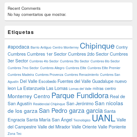
Recent Comments
No hay comentarios que mostrar.
Etiquetas
Chipinque
#apodaca
Contry
Barrio Antiguo
Centro Monterrey
Cumbres
Cumbres 1er Sector
Cumbres 2do Sector
Cumbres
3er Sector
Cumbres 4to Sector
Cumbres 5to Sector
Cumbres 6to Sector
Cumbres 7mo Sector
Cumbres Allegro
Cumbres Elite
Cumbres Elite Premier
Cumbres Madeira
Cumbres Provenza
Cumbres Renacimiento
Cumbres San
Del Valle
Fuentes del Valle
Guadalupe nuevo
Escobedo
Agustín
leon
La Estanzuela
Las Lomas
mitras centro
Lomas del Valle
Parque Fundidora
Monterrey Centro
Real de
San nicolas
San Agustín
San Jerónimo
Residencial Chipinque
San Pedro garza garcia
de los garza
Santa
UANL
Engracia
Santa María
San Ángel
Valle
Tecnológico
del Campestre
Valle del Mirador
Valle Oriente
Valle Poniente
Zona Tec