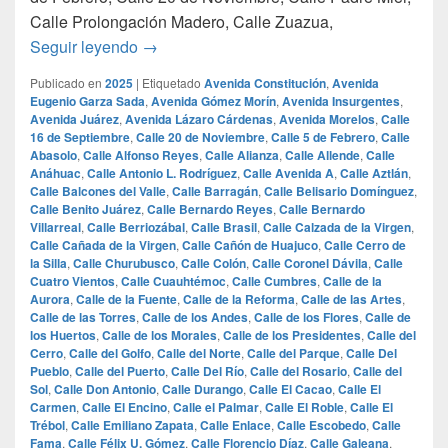
Calle Prolongación Madero, Calle Zuazua,
¿Cuales son las calles mas famosas de Mo
Seguir leyendo
→
Publicado en
2025
|
Etiquetado
Avenida Constitución
,
Avenida
Eugenio Garza Sada
,
Avenida Gómez Morín
,
Avenida Insurgentes
,
Avenida Juárez
,
Avenida Lázaro Cárdenas
,
Avenida Morelos
,
Calle
16 de Septiembre
,
Calle 20 de Noviembre
,
Calle 5 de Febrero
,
Calle
Abasolo
,
Calle Alfonso Reyes
,
Calle Alianza
,
Calle Allende
,
Calle
Anáhuac
,
Calle Antonio L. Rodríguez
,
Calle Avenida A
,
Calle Aztlán
,
Calle Balcones del Valle
,
Calle Barragán
,
Calle Belisario Domínguez
,
Calle Benito Juárez
,
Calle Bernardo Reyes
,
Calle Bernardo
Villarreal
,
Calle Berriozábal
,
Calle Brasil
,
Calle Calzada de la Virgen
,
Calle Cañada de la Virgen
,
Calle Cañón de Huajuco
,
Calle Cerro de
la Silla
,
Calle Churubusco
,
Calle Colón
,
Calle Coronel Dávila
,
Calle
Cuatro Vientos
,
Calle Cuauhtémoc
,
Calle Cumbres
,
Calle de la
Aurora
,
Calle de la Fuente
,
Calle de la Reforma
,
Calle de las Artes
,
Calle de las Torres
,
Calle de los Andes
,
Calle de los Flores
,
Calle de
los Huertos
,
Calle de los Morales
,
Calle de los Presidentes
,
Calle del
Cerro
,
Calle del Golfo
,
Calle del Norte
,
Calle del Parque
,
Calle Del
Pueblo
,
Calle del Puerto
,
Calle Del Río
,
Calle del Rosario
,
Calle del
Sol
,
Calle Don Antonio
,
Calle Durango
,
Calle El Cacao
,
Calle El
Carmen
,
Calle El Encino
,
Calle el Palmar
,
Calle El Roble
,
Calle El
Trébol
,
Calle Emiliano Zapata
,
Calle Enlace
,
Calle Escobedo
,
Calle
Fama
,
Calle Félix U. Gómez
,
Calle Florencio Díaz
,
Calle Galeana
,