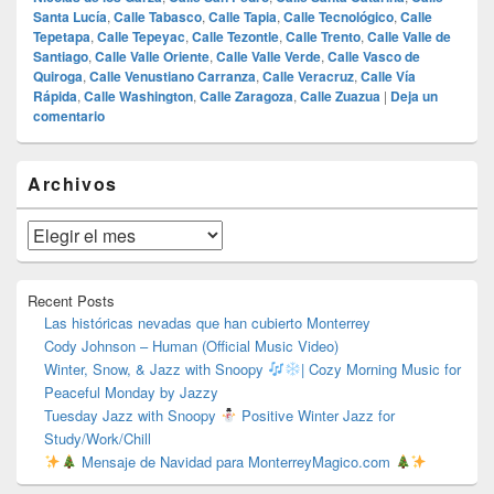
Santa Lucía
,
Calle Tabasco
,
Calle Tapia
,
Calle Tecnológico
,
Calle
Tepetapa
,
Calle Tepeyac
,
Calle Tezontle
,
Calle Trento
,
Calle Valle de
Santiago
,
Calle Valle Oriente
,
Calle Valle Verde
,
Calle Vasco de
Quiroga
,
Calle Venustiano Carranza
,
Calle Veracruz
,
Calle Vía
Rápida
,
Calle Washington
,
Calle Zaragoza
,
Calle Zuazua
|
Deja un
comentario
El
Archivos
área
de
widget
Archivos
barra
lateral
primaria
Recent Posts
Las históricas nevadas que han cubierto Monterrey
Cody Johnson – Human (Official Music Video)
Winter, Snow, & Jazz with Snoopy
| Cozy Morning Music for
Peaceful Monday by Jazzy
Tuesday Jazz with Snoopy
Positive Winter Jazz for
Study/Work/Chill
Mensaje de Navidad para MonterreyMagico.com