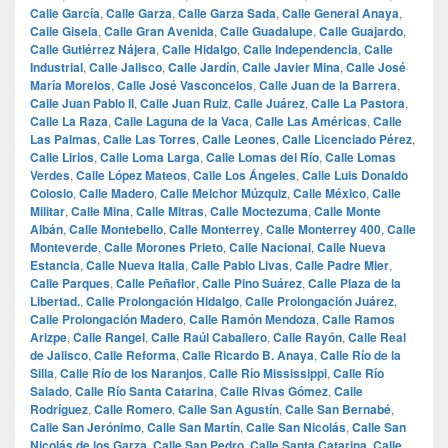
Calle García
,
Calle Garza
,
Calle Garza Sada
,
Calle General Anaya
,
Calle Gisela
,
Calle Gran Avenida
,
Calle Guadalupe
,
Calle Guajardo
,
Calle Gutiérrez Nájera
,
Calle Hidalgo
,
Calle Independencia
,
Calle
Industrial
,
Calle Jalisco
,
Calle Jardín
,
Calle Javier Mina
,
Calle José
María Morelos
,
Calle José Vasconcelos
,
Calle Juan de la Barrera
,
Calle Juan Pablo II
,
Calle Juan Ruiz
,
Calle Juárez
,
Calle La Pastora
,
Calle La Raza
,
Calle Laguna de la Vaca
,
Calle Las Américas
,
Calle
Las Palmas
,
Calle Las Torres
,
Calle Leones
,
Calle Licenciado Pérez
,
Calle Lirios
,
Calle Loma Larga
,
Calle Lomas del Río
,
Calle Lomas
Verdes
,
Calle López Mateos
,
Calle Los Ángeles
,
Calle Luis Donaldo
Colosio
,
Calle Madero
,
Calle Melchor Múzquiz
,
Calle México
,
Calle
Militar
,
Calle Mina
,
Calle Mitras
,
Calle Moctezuma
,
Calle Monte
Albán
,
Calle Montebello
,
Calle Monterrey
,
Calle Monterrey 400
,
Calle
Monteverde
,
Calle Morones Prieto
,
Calle Nacional
,
Calle Nueva
Estancia
,
Calle Nueva Italia
,
Calle Pablo Livas
,
Calle Padre Mier
,
Calle Parques
,
Calle Peñaflor
,
Calle Pino Suárez
,
Calle Plaza de la
Libertad.
,
Calle Prolongación Hidalgo
,
Calle Prolongación Juárez
,
Calle Prolongación Madero
,
Calle Ramón Mendoza
,
Calle Ramos
Arizpe
,
Calle Rangel
,
Calle Raúl Caballero
,
Calle Rayón
,
Calle Real
de Jalisco
,
Calle Reforma
,
Calle Ricardo B. Anaya
,
Calle Río de la
Silla
,
Calle Río de los Naranjos
,
Calle Río Mississippi
,
Calle Río
Salado
,
Calle Río Santa Catarina
,
Calle Rivas Gómez
,
Calle
Rodríguez
,
Calle Romero
,
Calle San Agustín
,
Calle San Bernabé
,
Calle San Jerónimo
,
Calle San Martín
,
Calle San Nicolás
,
Calle San
Nicolás de los Garza
,
Calle San Pedro
,
Calle Santa Catarina
,
Calle