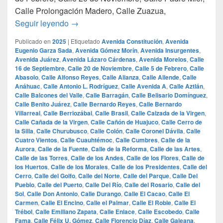
Calle Prolongación Madero, Calle Zuazua,
¿Cuales son las calles mas famosas de Mo
Seguir leyendo
→
Publicado en
2025
|
Etiquetado
Avenida Constitución
,
Avenida
Eugenio Garza Sada
,
Avenida Gómez Morín
,
Avenida Insurgentes
,
Avenida Juárez
,
Avenida Lázaro Cárdenas
,
Avenida Morelos
,
Calle
16 de Septiembre
,
Calle 20 de Noviembre
,
Calle 5 de Febrero
,
Calle
Abasolo
,
Calle Alfonso Reyes
,
Calle Alianza
,
Calle Allende
,
Calle
Anáhuac
,
Calle Antonio L. Rodríguez
,
Calle Avenida A
,
Calle Aztlán
,
Calle Balcones del Valle
,
Calle Barragán
,
Calle Belisario Domínguez
,
Calle Benito Juárez
,
Calle Bernardo Reyes
,
Calle Bernardo
Villarreal
,
Calle Berriozábal
,
Calle Brasil
,
Calle Calzada de la Virgen
,
Calle Cañada de la Virgen
,
Calle Cañón de Huajuco
,
Calle Cerro de
la Silla
,
Calle Churubusco
,
Calle Colón
,
Calle Coronel Dávila
,
Calle
Cuatro Vientos
,
Calle Cuauhtémoc
,
Calle Cumbres
,
Calle de la
Aurora
,
Calle de la Fuente
,
Calle de la Reforma
,
Calle de las Artes
,
Calle de las Torres
,
Calle de los Andes
,
Calle de los Flores
,
Calle de
los Huertos
,
Calle de los Morales
,
Calle de los Presidentes
,
Calle del
Cerro
,
Calle del Golfo
,
Calle del Norte
,
Calle del Parque
,
Calle Del
Pueblo
,
Calle del Puerto
,
Calle Del Río
,
Calle del Rosario
,
Calle del
Sol
,
Calle Don Antonio
,
Calle Durango
,
Calle El Cacao
,
Calle El
Carmen
,
Calle El Encino
,
Calle el Palmar
,
Calle El Roble
,
Calle El
Trébol
,
Calle Emiliano Zapata
,
Calle Enlace
,
Calle Escobedo
,
Calle
Fama
,
Calle Félix U. Gómez
,
Calle Florencio Díaz
,
Calle Galeana
,