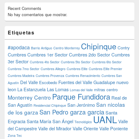
Recent Comments
No hay comentarios que mostrar.
Etiquetas
Chipinque
#apodaca
Contry
Barrio Antiguo
Centro Monterrey
Cumbres
Cumbres 1er Sector
Cumbres 2do Sector
Cumbres
3er Sector
Cumbres 4to Sector
Cumbres 5to Sector
Cumbres 6to Sector
Cumbres 7mo Sector
Cumbres Allegro
Cumbres Elite
Cumbres Elite Premier
Cumbres Madeira
Cumbres Provenza
Cumbres Renacimiento
Cumbres San
Del Valle
Fuentes del Valle
Guadalupe nuevo
Escobedo
Agustín
leon
La Estanzuela
Las Lomas
mitras centro
Lomas del Valle
Parque Fundidora
Monterrey Centro
Real de
San nicolas
San Agustín
San Jerónimo
Residencial Chipinque
San Pedro garza garcia
de los garza
Santa
UANL
Engracia
Santa María
San Ángel
Valle
Tecnológico
del Campestre
Valle del Mirador
Valle Oriente
Valle Poniente
Zona Tec