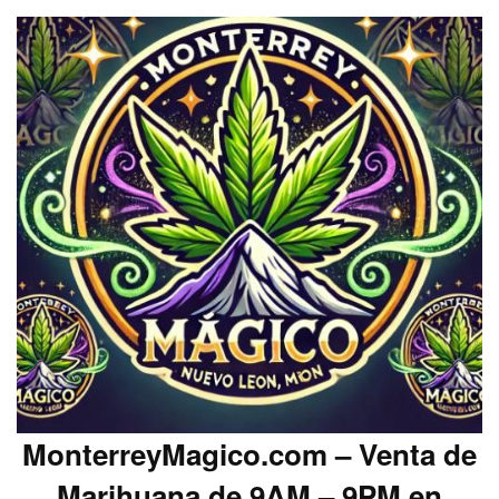
MonterreyMagico.com – Venta de
Marihuana de 9AM – 9PM en