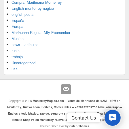
Comprar Marihuana Monterrey
English monterreymagico
english posts
España
Europa
Marihuana Regular Mty Economica
Musica
news – articulos
rusia
trabajo
Uncategorized
usa
Copyright © 2026
MonterreyMagico.com – Venta de Marihuana de 9AM – 9PM en
Monterrey, Nuevo Leon, Edibles, Comestibles – +528132769756 Mike Whatsapp –
Envios a todo Mexico, rapido, seguro y sin estafas. – Comprar Mota Monterrey –
Contac
Contact Us
Smoke Shop #1 en Monterrey Nuevo Leon
. Todos los Derechos Reservados.
Us
Theme: Catch Box by
Catch Themes