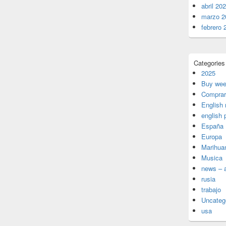
abril 20
marzo 2
febrero 
Categories
2025
Buy wee
Comprar
English
english 
España
Europa
Marihua
Musica
news – a
rusia
trabajo
Uncateg
usa