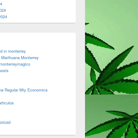
24
024
2024
d in monterrey
 Marihuana Monterrey
 monterreymagico
posts
na Regular Mty Economica
rticulos
orized