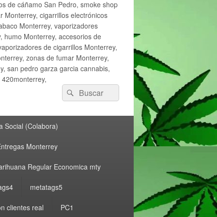
ctos de cáñamo San Pedro, smoke shop
onterrey, cigarrillos electrónicos
tabaco Monterrey, vaporizadores
y, humo Monterrey, accesorios de
vaporizadores de cigarrillos Monterrey,
nterrey, zonas de fumar Monterrey,
, san pedro garza garcia cannabis,
, 420monterrey,
Buscar
Buscar
por:
 Social (Colabora)
ntregas Monterrey
rihuana Regular Economica mty
ags4
metatags5
n clientes real
PC1