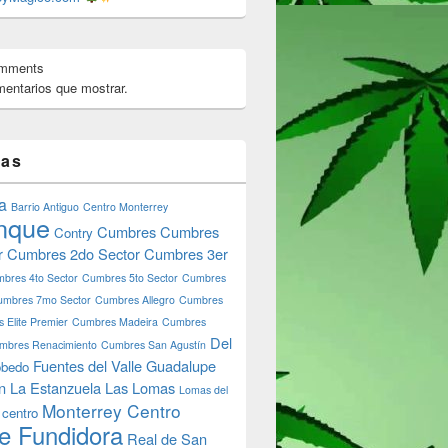
omments
entarios que mostrar.
tas
a
Barrio Antiguo
Centro Monterrey
nque
Cumbres
Cumbres
Contry
r
Cumbres 2do Sector
Cumbres 3er
bres 4to Sector
Cumbres 5to Sector
Cumbres
umbres 7mo Sector
Cumbres Allegro
Cumbres
 Elite Premier
Cumbres Madeira
Cumbres
Del
mbres Renacimiento
Cumbres San Agustín
Fuentes del Valle
Guadalupe
bedo
n
La Estanzuela
Las Lomas
Lomas del
Monterrey Centro
 centro
e Fundidora
Real de San