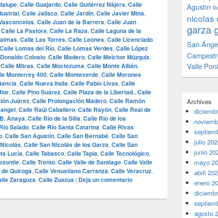
dalupe
,
Calle Guajardo
,
Calle Gutiérrez Nájera
,
Calle
Agustín
Re
dustrial
,
Calle Jalisco
,
Calle Jardín
,
Calle Javier Mina
,
nicolas 
 Vasconcelos
,
Calle Juan de la Barrera
,
Calle Juan
garza 
,
Calle La Pastora
,
Calle La Raza
,
Calle Laguna de la
Palmas
,
Calle Las Torres
,
Calle Leones
,
Calle Licenciado
San Ánge
Calle Lomas del Río
,
Calle Lomas Verdes
,
Calle López
Campestr
 Donaldo Colosio
,
Calle Madero
,
Calle Melchor Múzquiz
,
Valle Pon
,
Calle Mitras
,
Calle Moctezuma
,
Calle Monte Albán
,
le Monterrey 400
,
Calle Monteverde
,
Calle Morones
tancia
,
Calle Nueva Italia
,
Calle Pablo Livas
,
Calle
flor
,
Calle Pino Suárez
,
Calle Plaza de la Libertad.
,
Calle
ción Juárez
,
Calle Prolongación Madero
,
Calle Ramón
Archives
Rangel
,
Calle Raúl Caballero
,
Calle Rayón
,
Calle Real de
diciemb
 B. Anaya
,
Calle Río de la Silla
,
Calle Río de los
noviemb
 Río Salado
,
Calle Río Santa Catarina
,
Calle Rivas
septiem
o
,
Calle San Agustín
,
Calle San Bernabé
,
Calle San
julio 20
 Nicolás
,
Calle San Nicolás de los Garza
,
Calle San
junio 20
ta Lucía
,
Calle Tabasco
,
Calle Tapia
,
Calle Tecnológico
,
ezontle
,
Calle Trento
,
Calle Valle de Santiago
,
Calle Valle
mayo 2
 de Quiroga
,
Calle Venustiano Carranza
,
Calle Veracruz
,
abril 20
alle Zaragoza
,
Calle Zuazua
|
Deja un comentario
enero 2
diciemb
septiem
agosto 