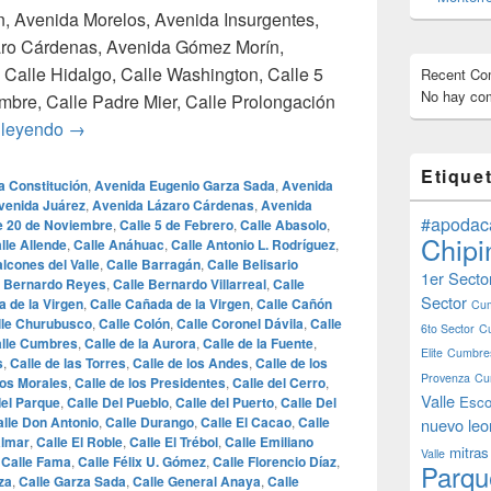
ón, Avenida Morelos, Avenida Insurgentes,
aro Cárdenas, Avenida Gómez Morín,
Calle Hidalgo, Calle Washington, Calle 5
Recent C
No hay com
mbre, Calle Padre Mier, Calle Prolongación
¿Cuales son las calles mas famosas de Monterrey?
 leyendo
→
Etique
a Constitución
,
Avenida Eugenio Garza Sada
,
Avenida
venida Juárez
,
Avenida Lázaro Cárdenas
,
Avenida
#apodac
e 20 de Noviembre
,
Calle 5 de Febrero
,
Calle Abasolo
,
Chipi
lle Allende
,
Calle Anáhuac
,
Calle Antonio L. Rodríguez
,
alcones del Valle
,
Calle Barragán
,
Calle Belisario
1er Secto
e Bernardo Reyes
,
Calle Bernardo Villarreal
,
Calle
Sector
a de la Virgen
,
Calle Cañada de la Virgen
,
Calle Cañón
Cum
lle Churubusco
,
Calle Colón
,
Calle Coronel Dávila
,
Calle
6to Sector
C
lle Cumbres
,
Calle de la Aurora
,
Calle de la Fuente
,
Elite
Cumbres
s
,
Calle de las Torres
,
Calle de los Andes
,
Calle de los
Provenza
Cu
los Morales
,
Calle de los Presidentes
,
Calle del Cerro
,
Valle
Esco
del Parque
,
Calle Del Pueblo
,
Calle del Puerto
,
Calle Del
lle Don Antonio
,
Calle Durango
,
Calle El Cacao
,
Calle
nuevo leo
almar
,
Calle El Roble
,
Calle El Trébol
,
Calle Emiliano
mitras
Valle
,
Calle Fama
,
Calle Félix U. Gómez
,
Calle Florencio Díaz
,
Parqu
za
,
Calle Garza Sada
,
Calle General Anaya
,
Calle