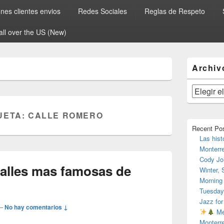
es clientes envios
Redes Sociales
Reglas de Respeto
all over the US (New)
El
Archiv
área
de
widget
Archivos
barra
lateral
UETA:
CALLE ROMERO
primaria
Recent Po
Las hist
Monterr
Cody Jo
calles mas famosas de
Winter,
Morning
Tuesday
Jazz for
—
No hay comentarios ↓
Me
Monterr