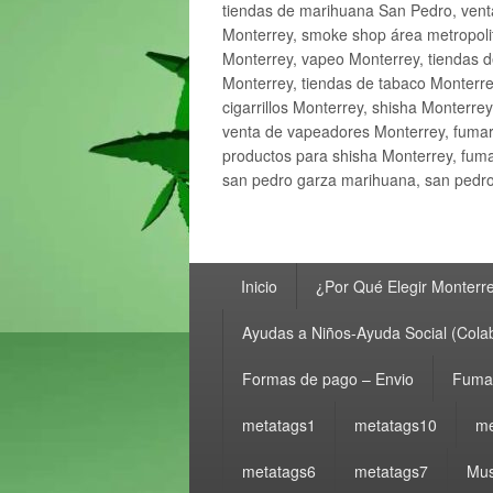
tiendas de marihuana San Pedro, ven
Monterrey, smoke shop área metropolit
Monterrey, vapeo Monterrey, tiendas d
Monterrey, tiendas de tabaco Monterre
cigarrillos Monterrey, shisha Monterre
venta de vapeadores Monterrey, fumar
productos para shisha Monterrey, fum
san pedro garza marihuana, san pedro 
Menú
Inicio
¿Por Qué Elegir Monterr
principal
Ayudas a Niños-Ayuda Social (Cola
Formas de pago – Envio
Fumar
metatags1
metatags10
me
metatags6
metatags7
Mus