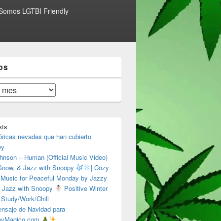
Somos LGTBI Friendly
os
sts
óricas nevadas que han cubierto
ey
hnson – Human (Official Music Video)
 Snow, & Jazz with Snoopy
| Cozy
 Music for Peaceful Monday by Jazzy
 Jazz with Snoopy
Positive Winter
 Study/Work/Chill
nsaje de Navidad para
eyMagico.com