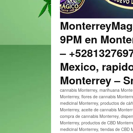
MonterreyMagi
9PM en Monter
– +5281327697
Mexico, rapido
Monterrey – 
cannabis Monterrey, marihuana Monter
Monterrey, flores de cannabis Monterr
medicinal Monterrey, productos de cá
Monterrey, aceite de cannabis Monter
compra de cannabis Monterrey, dispen
Monterrey, productos de CBD Monterre
medicinal Monterrey, tiendas de CBD 