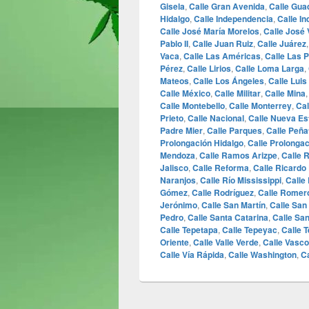
Gisela
,
Calle Gran Avenida
,
Calle Gua
Hidalgo
,
Calle Independencia
,
Calle In
Calle José María Morelos
,
Calle José
Pablo II
,
Calle Juan Ruiz
,
Calle Juárez
Vaca
,
Calle Las Américas
,
Calle Las 
Pérez
,
Calle Lirios
,
Calle Loma Larga
,
Mateos
,
Calle Los Ángeles
,
Calle Luis
Calle México
,
Calle Militar
,
Calle Mina
Calle Montebello
,
Calle Monterrey
,
Cal
Prieto
,
Calle Nacional
,
Calle Nueva Es
Padre Mier
,
Calle Parques
,
Calle Peña
Prolongación Hidalgo
,
Calle Prolonga
Mendoza
,
Calle Ramos Arizpe
,
Calle 
Jalisco
,
Calle Reforma
,
Calle Ricardo
Naranjos
,
Calle Río Mississippi
,
Calle
Gómez
,
Calle Rodríguez
,
Calle Romer
Jerónimo
,
Calle San Martín
,
Calle San
Pedro
,
Calle Santa Catarina
,
Calle San
Calle Tepetapa
,
Calle Tepeyac
,
Calle T
Oriente
,
Calle Valle Verde
,
Calle Vasco
Calle Vía Rápida
,
Calle Washington
,
C