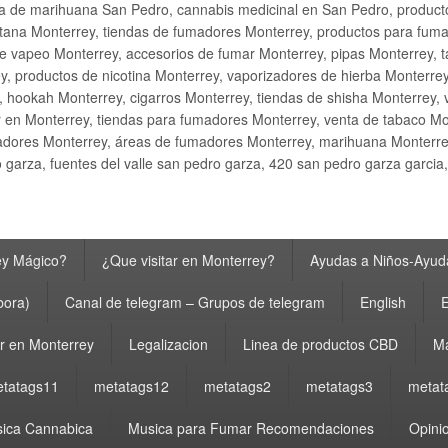
ta de marihuana San Pedro, cannabis medicinal en San Pedro, produ
ana Monterrey, tiendas de fumadores Monterrey, productos para fumar M
e vapeo Monterrey, accesorios de fumar Monterrey, pipas Monterrey, 
y, productos de nicotina Monterrey, vaporizadores de hierba Monterre
y, hookah Monterrey, cigarros Monterrey, tiendas de shisha Monterrey, 
 en Monterrey, tiendas para fumadores Monterrey, venta de tabaco Mo
adores Monterrey, áreas de fumadores Monterrey, marihuana Monterrey
garza, fuentes del valle san pedro garza, 420 san pedro garza garcia
ey Mágico?
¿Que visitar en Monterrey?
Ayudas a Niños-Ayuda
bora)
Canal de telegram – Grupos de telegram
English
E
 en Monterrey
Legalizacion
Linea de productos CBD
Ma
tatags11
metatags12
metatags2
metatags3
metat
ica Cannabica
Musica para Fumar Recomendaciones
Opinio