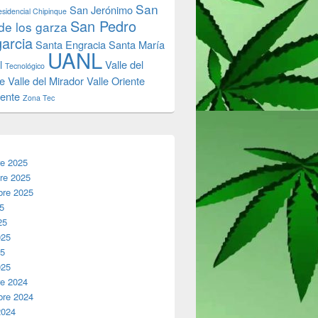
San
San Jerónimo
sidencial Chipinque
San Pedro
de los garza
garcia
Santa Engracia
Santa María
UANL
l
Valle del
Tecnológico
e
Valle del Mirador
Valle Oriente
iente
Zona Tec
re 2025
re 2025
bre 2025
25
25
025
25
025
re 2024
bre 2024
2024