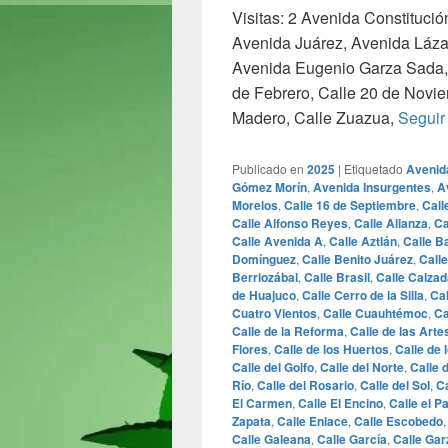
Visitas: 2 Avenida Constituci
Avenida Juárez, Avenida Láz
Avenida Eugenio Garza Sada, 
de Febrero, Calle 20 de Novie
Madero, Calle Zuazua,
Seguir
Publicado en
2025
|
Etiquetado
Avenid
Gómez Morín
,
Avenida Insurgentes
,
A
Morelos
,
Calle 16 de Septiembre
,
Call
Calle Alfonso Reyes
,
Calle Alianza
,
Ca
Calle Avenida A
,
Calle Aztlán
,
Calle B
Domínguez
,
Calle Benito Juárez
,
Call
Berriozábal
,
Calle Brasil
,
Calle Calzad
de Huajuco
,
Calle Cerro de la Silla
,
Ca
Cuatro Vientos
,
Calle Cuauhtémoc
,
Ca
Calle de la Reforma
,
Calle de las Arte
Flores
,
Calle de los Huertos
,
Calle de 
Calle del Golfo
,
Calle del Norte
,
Calle 
Río
,
Calle del Rosario
,
Calle del Sol
,
Ca
El Carmen
,
Calle El Encino
,
Calle el P
Zapata
,
Calle Enlace
,
Calle Escobedo
Calle Galeana
,
Calle García
,
Calle Gar