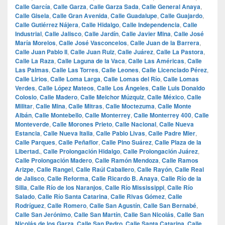
Calle García
,
Calle Garza
,
Calle Garza Sada
,
Calle General Anaya
,
Calle Gisela
,
Calle Gran Avenida
,
Calle Guadalupe
,
Calle Guajardo
,
Calle Gutiérrez Nájera
,
Calle Hidalgo
,
Calle Independencia
,
Calle
Industrial
,
Calle Jalisco
,
Calle Jardín
,
Calle Javier Mina
,
Calle José
María Morelos
,
Calle José Vasconcelos
,
Calle Juan de la Barrera
,
Calle Juan Pablo II
,
Calle Juan Ruiz
,
Calle Juárez
,
Calle La Pastora
,
Calle La Raza
,
Calle Laguna de la Vaca
,
Calle Las Américas
,
Calle
Las Palmas
,
Calle Las Torres
,
Calle Leones
,
Calle Licenciado Pérez
,
Calle Lirios
,
Calle Loma Larga
,
Calle Lomas del Río
,
Calle Lomas
Verdes
,
Calle López Mateos
,
Calle Los Ángeles
,
Calle Luis Donaldo
Colosio
,
Calle Madero
,
Calle Melchor Múzquiz
,
Calle México
,
Calle
Militar
,
Calle Mina
,
Calle Mitras
,
Calle Moctezuma
,
Calle Monte
Albán
,
Calle Montebello
,
Calle Monterrey
,
Calle Monterrey 400
,
Calle
Monteverde
,
Calle Morones Prieto
,
Calle Nacional
,
Calle Nueva
Estancia
,
Calle Nueva Italia
,
Calle Pablo Livas
,
Calle Padre Mier
,
Calle Parques
,
Calle Peñaflor
,
Calle Pino Suárez
,
Calle Plaza de la
Libertad.
,
Calle Prolongación Hidalgo
,
Calle Prolongación Juárez
,
Calle Prolongación Madero
,
Calle Ramón Mendoza
,
Calle Ramos
Arizpe
,
Calle Rangel
,
Calle Raúl Caballero
,
Calle Rayón
,
Calle Real
de Jalisco
,
Calle Reforma
,
Calle Ricardo B. Anaya
,
Calle Río de la
Silla
,
Calle Río de los Naranjos
,
Calle Río Mississippi
,
Calle Río
Salado
,
Calle Río Santa Catarina
,
Calle Rivas Gómez
,
Calle
Rodríguez
,
Calle Romero
,
Calle San Agustín
,
Calle San Bernabé
,
Calle San Jerónimo
,
Calle San Martín
,
Calle San Nicolás
,
Calle San
Nicolás de los Garza
,
Calle San Pedro
,
Calle Santa Catarina
,
Calle