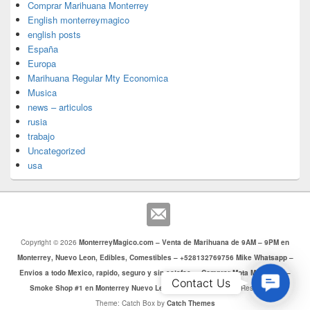
Comprar Marihuana Monterrey
English monterreymagico
english posts
España
Europa
Marihuana Regular Mty Economica
Musica
news – articulos
rusia
trabajo
Uncategorized
usa
Copyright © 2026
MonterreyMagico.com – Venta de Marihuana de 9AM – 9PM en
Monterrey, Nuevo Leon, Edibles, Comestibles – +528132769756 Mike Whatsapp –
Envios a todo Mexico, rapido, seguro y sin estafas. – Comprar Mota Monterrey –
Contac
Contact Us
Smoke Shop #1 en Monterrey Nuevo Leon
. Todos los Derechos Reservados.
Us
Theme: Catch Box by
Catch Themes