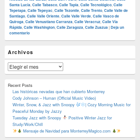
Santa Lucía
,
Calle Tabasco
,
Calle Tapia
,
Calle Tecnológico
,
Calle
Tepetapa
,
Calle Tepeyac
,
Calle Tezontle
,
Calle Trento
,
Calle Valle de
Santiago
,
Calle Valle Oriente
,
Calle Valle Verde
,
Calle Vasco de
Quiroga
,
Calle Venustiano Carranza
,
Calle Veracruz
,
Calle Vía
Rápida
,
Calle Washington
,
Calle Zaragoza
,
Calle Zuazua
|
Deja un
comentario
El
Archivos
área
de
widget
Archivos
barra
lateral
primaria
Recent Posts
Las históricas nevadas que han cubierto Monterrey
Cody Johnson – Human (Official Music Video)
Winter, Snow, & Jazz with Snoopy
| Cozy Morning Music for
Peaceful Monday by Jazzy
Tuesday Jazz with Snoopy
Positive Winter Jazz for
Study/Work/Chill
Mensaje de Navidad para MonterreyMagico.com