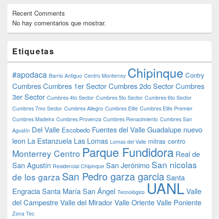
Recent Comments
No hay comentarios que mostrar.
Etiquetas
Chipinque
#apodaca
Contry
Barrio Antiguo
Centro Monterrey
Cumbres
Cumbres 1er Sector
Cumbres 2do Sector
Cumbres
3er Sector
Cumbres 4to Sector
Cumbres 5to Sector
Cumbres 6to Sector
Cumbres 7mo Sector
Cumbres Allegro
Cumbres Elite
Cumbres Elite Premier
Cumbres Madeira
Cumbres Provenza
Cumbres Renacimiento
Cumbres San
Del Valle
Fuentes del Valle
Guadalupe nuevo
Escobedo
Agustín
leon
La Estanzuela
Las Lomas
mitras centro
Lomas del Valle
Parque Fundidora
Monterrey Centro
Real de
San nicolas
San Agustín
San Jerónimo
Residencial Chipinque
San Pedro garza garcia
de los garza
Santa
UANL
Engracia
Santa María
San Ángel
Valle
Tecnológico
del Campestre
Valle del Mirador
Valle Oriente
Valle Poniente
Zona Tec