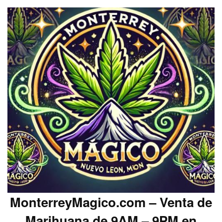
MonterreyMagico.com – Venta de
Marihuana de 9AM – 9PM en