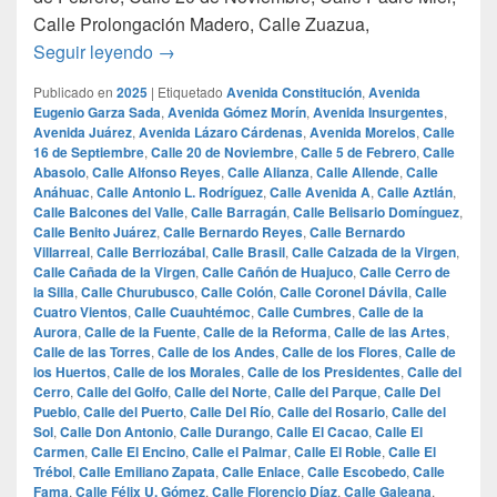
Calle Prolongación Madero, Calle Zuazua,
¿Cuales son las calles mas famosas de Mo
Seguir leyendo
→
Publicado en
2025
|
Etiquetado
Avenida Constitución
,
Avenida
Eugenio Garza Sada
,
Avenida Gómez Morín
,
Avenida Insurgentes
,
Avenida Juárez
,
Avenida Lázaro Cárdenas
,
Avenida Morelos
,
Calle
16 de Septiembre
,
Calle 20 de Noviembre
,
Calle 5 de Febrero
,
Calle
Abasolo
,
Calle Alfonso Reyes
,
Calle Alianza
,
Calle Allende
,
Calle
Anáhuac
,
Calle Antonio L. Rodríguez
,
Calle Avenida A
,
Calle Aztlán
,
Calle Balcones del Valle
,
Calle Barragán
,
Calle Belisario Domínguez
,
Calle Benito Juárez
,
Calle Bernardo Reyes
,
Calle Bernardo
Villarreal
,
Calle Berriozábal
,
Calle Brasil
,
Calle Calzada de la Virgen
,
Calle Cañada de la Virgen
,
Calle Cañón de Huajuco
,
Calle Cerro de
la Silla
,
Calle Churubusco
,
Calle Colón
,
Calle Coronel Dávila
,
Calle
Cuatro Vientos
,
Calle Cuauhtémoc
,
Calle Cumbres
,
Calle de la
Aurora
,
Calle de la Fuente
,
Calle de la Reforma
,
Calle de las Artes
,
Calle de las Torres
,
Calle de los Andes
,
Calle de los Flores
,
Calle de
los Huertos
,
Calle de los Morales
,
Calle de los Presidentes
,
Calle del
Cerro
,
Calle del Golfo
,
Calle del Norte
,
Calle del Parque
,
Calle Del
Pueblo
,
Calle del Puerto
,
Calle Del Río
,
Calle del Rosario
,
Calle del
Sol
,
Calle Don Antonio
,
Calle Durango
,
Calle El Cacao
,
Calle El
Carmen
,
Calle El Encino
,
Calle el Palmar
,
Calle El Roble
,
Calle El
Trébol
,
Calle Emiliano Zapata
,
Calle Enlace
,
Calle Escobedo
,
Calle
Fama
,
Calle Félix U. Gómez
,
Calle Florencio Díaz
,
Calle Galeana
,