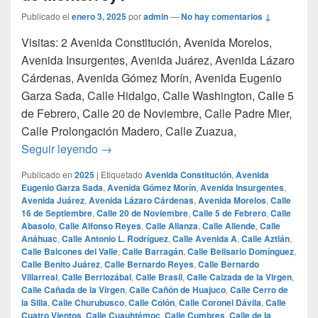
Publicado el
enero 3, 2025
por
admin
—
No hay comentarios ↓
Visitas: 2 Avenida Constitución, Avenida Morelos,
Avenida Insurgentes, Avenida Juárez, Avenida Lázaro
Cárdenas, Avenida Gómez Morín, Avenida Eugenio
Garza Sada, Calle Hidalgo, Calle Washington, Calle 5
de Febrero, Calle 20 de Noviembre, Calle Padre Mier,
Calle Prolongación Madero, Calle Zuazua,
¿Cuales son las calles mas famosas de Mo
Seguir leyendo
→
Publicado en
2025
|
Etiquetado
Avenida Constitución
,
Avenida
Eugenio Garza Sada
,
Avenida Gómez Morín
,
Avenida Insurgentes
,
Avenida Juárez
,
Avenida Lázaro Cárdenas
,
Avenida Morelos
,
Calle
16 de Septiembre
,
Calle 20 de Noviembre
,
Calle 5 de Febrero
,
Calle
Abasolo
,
Calle Alfonso Reyes
,
Calle Alianza
,
Calle Allende
,
Calle
Anáhuac
,
Calle Antonio L. Rodríguez
,
Calle Avenida A
,
Calle Aztlán
,
Calle Balcones del Valle
,
Calle Barragán
,
Calle Belisario Domínguez
,
Calle Benito Juárez
,
Calle Bernardo Reyes
,
Calle Bernardo
Villarreal
,
Calle Berriozábal
,
Calle Brasil
,
Calle Calzada de la Virgen
,
Calle Cañada de la Virgen
,
Calle Cañón de Huajuco
,
Calle Cerro de
la Silla
,
Calle Churubusco
,
Calle Colón
,
Calle Coronel Dávila
,
Calle
Cuatro Vientos
,
Calle Cuauhtémoc
,
Calle Cumbres
,
Calle de la