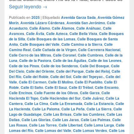
las 100 calles mas lujosas de monterrey
Seguir leyendo
→
Publicado en
2025
|
Etiquetado
Avenida Garza Sada
,
Avenida Gómez
Morín
,
Avenida Lázaro Cárdenas
,
Avenida San Jerónimo
,
Calle
Acueducto
,
Calle Álamo
,
Calle Álamos
,
Calle Anáhuac
,
Calle
Avances
,
Calle Ávila
,
Calle Azteca
,
Calle Bella Vista
,
Calle Bosques
de la Silla
,
Calle Bosques de las Lomas
,
Calle Bosques de Santa
Anita
,
Calle Bosques del Valle
,
Calle Camino a la Sierra
,
Calle
Camino Real
,
Calle Cañada de la Virgen
,
Calle Carretera Nacional
,
Calle Cerro de las Mitras
,
Calle Coronel
,
Calle Cumbres
,
Calle de la
Luna
,
Calle de la Pastora
,
Calle de las Águilas
,
Calle de los Leones
,
Calle de los Pinos
,
Calle de los Senderos
,
Calle Del Bosque
,
Calle
Del Cielo
,
Calle del Oriente
,
Calle del Parque
,
Calle del Reloj
,
Calle
Del Río
,
Calle del Roble
,
Calle del Sol
,
Calle del Tepeyac.
,
Calle del
Valle
,
Calle El Carmen
,
Calle El Molino
,
Calle El Pueblito
,
Calle El
Roble
,
Calle El Salto
,
Calle El Sauz
,
Calle El Trébol
,
Calle Encanto
,
Calle Encinos
,
Calle Fuente de los Olivos
,
Calle Garza
,
Calle
Hacienda El Topo
,
Calle Haciendas del Sur
,
Calle Juárez
,
Calle La
Cantera
,
Calle La Cima
,
Calle La Enramada
,
Calle La Estancia
,
Calle
La Hacienda
,
Calle La Paloma
,
Calle La Peña
,
Calle La Sierra
,
Calle
Lago de Guadalupe
,
Calle Las Brisas
,
Calle las Cumbres
,
Calle Las
Dalias
,
Calle Las Glorias
,
Calle Las Jaras
,
Calle Las Palmas
,
Calle
Las Rosas
,
Calle Las Torres
,
Calle Libertad
,
Calle Loma Larga
,
Calle
Lomas del Río
,
Calle Lomas del Valle
,
Calle Lomas Verdes
,
Calle Los