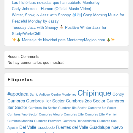
Las históricas nevadas que han cubierto Monterrey
Cody Johnson – Human (Official Music Video)
Winter, Snow, & Jazz with Snoopy
| Cozy Morning Music for
Peaceful Monday by Jazzy
Tuesday Jazz with Snoopy
Positive Winter Jazz for
Study/Work/Chill
Mensaje de Navidad para MonterreyMagico.com
Recent Comments
No hay comentarios que mostrar.
Etiquetas
Chipinque
#apodaca
Contry
Barrio Antiguo
Centro Monterrey
Cumbres
Cumbres 1er Sector
Cumbres 2do Sector
Cumbres
3er Sector
Cumbres 4to Sector
Cumbres 5to Sector
Cumbres 6to Sector
Cumbres 7mo Sector
Cumbres Allegro
Cumbres Elite
Cumbres Elite Premier
Cumbres Madeira
Cumbres Provenza
Cumbres Renacimiento
Cumbres San
Del Valle
Fuentes del Valle
Guadalupe nuevo
Escobedo
Agustín