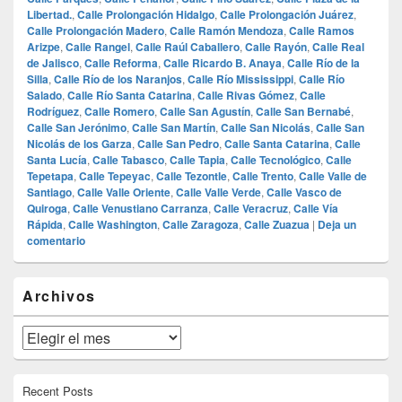
Libertad.
,
Calle Prolongación Hidalgo
,
Calle Prolongación Juárez
,
Calle Prolongación Madero
,
Calle Ramón Mendoza
,
Calle Ramos
Arizpe
,
Calle Rangel
,
Calle Raúl Caballero
,
Calle Rayón
,
Calle Real
de Jalisco
,
Calle Reforma
,
Calle Ricardo B. Anaya
,
Calle Río de la
Silla
,
Calle Río de los Naranjos
,
Calle Río Mississippi
,
Calle Río
Salado
,
Calle Río Santa Catarina
,
Calle Rivas Gómez
,
Calle
Rodríguez
,
Calle Romero
,
Calle San Agustín
,
Calle San Bernabé
,
Calle San Jerónimo
,
Calle San Martín
,
Calle San Nicolás
,
Calle San
Nicolás de los Garza
,
Calle San Pedro
,
Calle Santa Catarina
,
Calle
Santa Lucía
,
Calle Tabasco
,
Calle Tapia
,
Calle Tecnológico
,
Calle
Tepetapa
,
Calle Tepeyac
,
Calle Tezontle
,
Calle Trento
,
Calle Valle de
Santiago
,
Calle Valle Oriente
,
Calle Valle Verde
,
Calle Vasco de
Quiroga
,
Calle Venustiano Carranza
,
Calle Veracruz
,
Calle Vía
Rápida
,
Calle Washington
,
Calle Zaragoza
,
Calle Zuazua
|
Deja un
comentario
El
Archivos
área
de
widget
Archivos
barra
lateral
primaria
Recent Posts