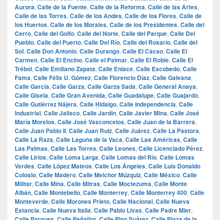
Aurora
,
Calle de la Fuente
,
Calle de la Reforma
,
Calle de las Artes
,
Calle de las Torres
,
Calle de los Andes
,
Calle de los Flores
,
Calle de
los Huertos
,
Calle de los Morales
,
Calle de los Presidentes
,
Calle del
Cerro
,
Calle del Golfo
,
Calle del Norte
,
Calle del Parque
,
Calle Del
Pueblo
,
Calle del Puerto
,
Calle Del Río
,
Calle del Rosario
,
Calle del
Sol
,
Calle Don Antonio
,
Calle Durango
,
Calle El Cacao
,
Calle El
Carmen
,
Calle El Encino
,
Calle el Palmar
,
Calle El Roble
,
Calle El
Trébol
,
Calle Emiliano Zapata
,
Calle Enlace
,
Calle Escobedo
,
Calle
Fama
,
Calle Félix U. Gómez
,
Calle Florencio Díaz
,
Calle Galeana
,
Calle García
,
Calle Garza
,
Calle Garza Sada
,
Calle General Anaya
,
Calle Gisela
,
Calle Gran Avenida
,
Calle Guadalupe
,
Calle Guajardo
,
Calle Gutiérrez Nájera
,
Calle Hidalgo
,
Calle Independencia
,
Calle
Industrial
,
Calle Jalisco
,
Calle Jardín
,
Calle Javier Mina
,
Calle José
María Morelos
,
Calle José Vasconcelos
,
Calle Juan de la Barrera
,
Calle Juan Pablo II
,
Calle Juan Ruiz
,
Calle Juárez
,
Calle La Pastora
,
Calle La Raza
,
Calle Laguna de la Vaca
,
Calle Las Américas
,
Calle
Las Palmas
,
Calle Las Torres
,
Calle Leones
,
Calle Licenciado Pérez
,
Calle Lirios
,
Calle Loma Larga
,
Calle Lomas del Río
,
Calle Lomas
Verdes
,
Calle López Mateos
,
Calle Los Ángeles
,
Calle Luis Donaldo
Colosio
,
Calle Madero
,
Calle Melchor Múzquiz
,
Calle México
,
Calle
Militar
,
Calle Mina
,
Calle Mitras
,
Calle Moctezuma
,
Calle Monte
Albán
,
Calle Montebello
,
Calle Monterrey
,
Calle Monterrey 400
,
Calle
Monteverde
,
Calle Morones Prieto
,
Calle Nacional
,
Calle Nueva
Estancia
,
Calle Nueva Italia
,
Calle Pablo Livas
,
Calle Padre Mier
,
Calle Parques
,
Calle Peñaflor
,
Calle Pino Suárez
,
Calle Plaza de la