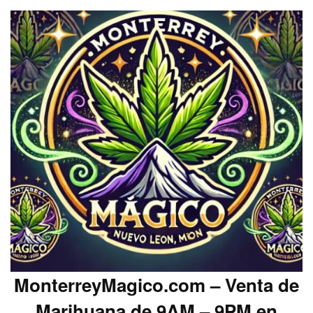
MonterreyMagico.com – Venta de
Marihuana de 9AM – 9PM en