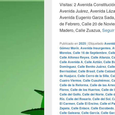
Visitas: 2 Avenida Constituci
Avenida Juárez, Avenida Láz
Avenida Eugenio Garza Sada, 
de Febrero, Calle 20 de Novie
Madero, Calle Zuazua,
Seguir
Publicado en
2025
|
Etiquetado
Avenid
Gómez Morín
,
Avenida Insurgentes
,
A
Morelos
,
Calle 16 de Septiembre
,
Call
Calle Alfonso Reyes
,
Calle Alianza
,
Ca
Calle Avenida A
,
Calle Aztlán
,
Calle B
Domínguez
,
Calle Benito Juárez
,
Call
Berriozábal
,
Calle Brasil
,
Calle Calzad
de Huajuco
,
Calle Cerro de la Silla
,
Ca
Cuatro Vientos
,
Calle Cuauhtémoc
,
Ca
Calle de la Reforma
,
Calle de las Arte
Flores
,
Calle de los Huertos
,
Calle de 
Calle del Golfo
,
Calle del Norte
,
Calle 
Río
,
Calle del Rosario
,
Calle del Sol
,
Ca
El Carmen
,
Calle El Encino
,
Calle el P
Zapata
,
Calle Enlace
,
Calle Escobedo
Calle Galeana
,
Calle García
,
Calle Gar