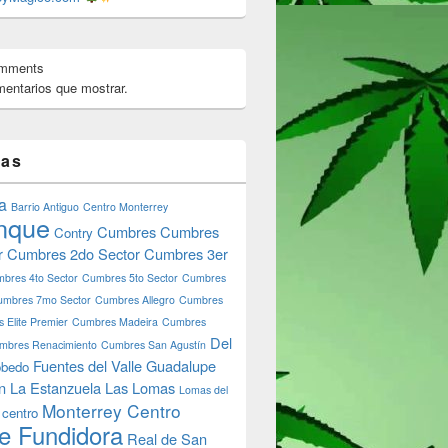
omments
entarios que mostrar.
tas
a
Barrio Antiguo
Centro Monterrey
nque
Cumbres
Cumbres
Contry
r
Cumbres 2do Sector
Cumbres 3er
bres 4to Sector
Cumbres 5to Sector
Cumbres
umbres 7mo Sector
Cumbres Allegro
Cumbres
 Elite Premier
Cumbres Madeira
Cumbres
Del
mbres Renacimiento
Cumbres San Agustín
Fuentes del Valle
Guadalupe
bedo
n
La Estanzuela
Las Lomas
Lomas del
Monterrey Centro
 centro
e Fundidora
Real de San