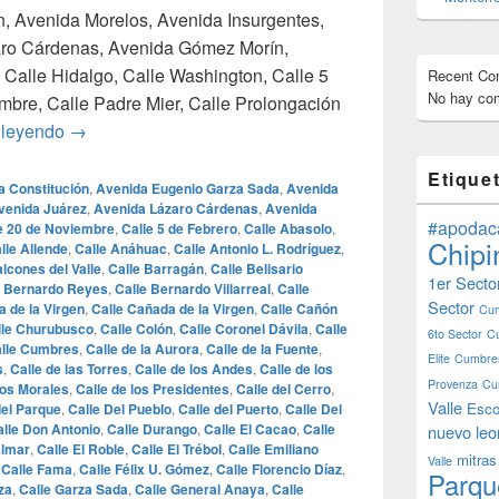
ón, Avenida Morelos, Avenida Insurgentes,
aro Cárdenas, Avenida Gómez Morín,
Calle Hidalgo, Calle Washington, Calle 5
Recent C
No hay com
mbre, Calle Padre Mier, Calle Prolongación
¿Cuales son las calles mas famosas de Monterrey?
 leyendo
→
Etique
a Constitución
,
Avenida Eugenio Garza Sada
,
Avenida
venida Juárez
,
Avenida Lázaro Cárdenas
,
Avenida
#apodac
e 20 de Noviembre
,
Calle 5 de Febrero
,
Calle Abasolo
,
Chipi
lle Allende
,
Calle Anáhuac
,
Calle Antonio L. Rodríguez
,
alcones del Valle
,
Calle Barragán
,
Calle Belisario
1er Secto
e Bernardo Reyes
,
Calle Bernardo Villarreal
,
Calle
Sector
a de la Virgen
,
Calle Cañada de la Virgen
,
Calle Cañón
Cum
lle Churubusco
,
Calle Colón
,
Calle Coronel Dávila
,
Calle
6to Sector
C
lle Cumbres
,
Calle de la Aurora
,
Calle de la Fuente
,
Elite
Cumbres
s
,
Calle de las Torres
,
Calle de los Andes
,
Calle de los
Provenza
Cu
los Morales
,
Calle de los Presidentes
,
Calle del Cerro
,
Valle
Esco
del Parque
,
Calle Del Pueblo
,
Calle del Puerto
,
Calle Del
lle Don Antonio
,
Calle Durango
,
Calle El Cacao
,
Calle
nuevo leo
almar
,
Calle El Roble
,
Calle El Trébol
,
Calle Emiliano
mitras
Valle
,
Calle Fama
,
Calle Félix U. Gómez
,
Calle Florencio Díaz
,
Parqu
za
,
Calle Garza Sada
,
Calle General Anaya
,
Calle