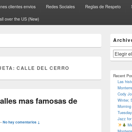
es clientes envios
Redes Sociales
Reglas de Respeto
all over the US (New)
El
Archiv
área
de
widget
Archivos
barra
lateral
UETA:
CALLE DEL CERRO
primaria
Recent Po
Las hist
Monterr
Cody Jo
calles mas famosas de
Winter,
Morning
Tuesday
Jazz for
—
No hay comentarios ↓
Me
Monterr