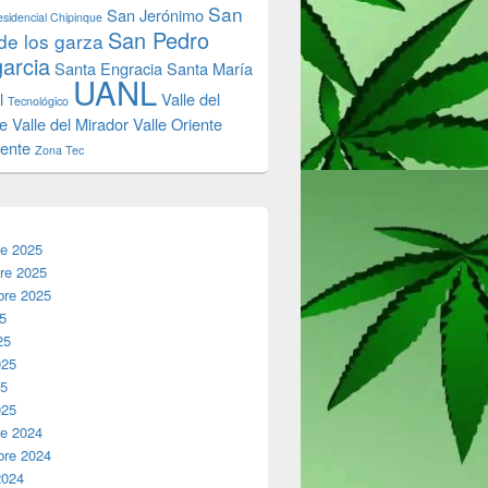
San
San Jerónimo
sidencial Chipinque
San Pedro
de los garza
garcia
Santa Engracia
Santa María
UANL
l
Valle del
Tecnológico
e
Valle del Mirador
Valle Oriente
iente
Zona Tec
re 2025
re 2025
bre 2025
25
25
025
25
025
re 2024
bre 2024
2024