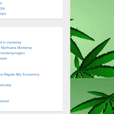
24
024
2024
d in monterrey
 Marihuana Monterrey
 monterreymagico
posts
na Regular Mty Economica
rticulos
orized