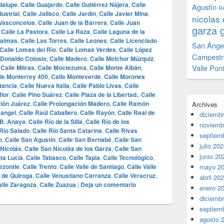
dalupe
,
Calle Guajardo
,
Calle Gutiérrez Nájera
,
Calle
Agustín
Re
dustrial
,
Calle Jalisco
,
Calle Jardín
,
Calle Javier Mina
,
nicolas 
 Vasconcelos
,
Calle Juan de la Barrera
,
Calle Juan
garza 
,
Calle La Pastora
,
Calle La Raza
,
Calle Laguna de la
Palmas
,
Calle Las Torres
,
Calle Leones
,
Calle Licenciado
San Ánge
Calle Lomas del Río
,
Calle Lomas Verdes
,
Calle López
Campestr
 Donaldo Colosio
,
Calle Madero
,
Calle Melchor Múzquiz
,
Valle Pon
,
Calle Mitras
,
Calle Moctezuma
,
Calle Monte Albán
,
le Monterrey 400
,
Calle Monteverde
,
Calle Morones
tancia
,
Calle Nueva Italia
,
Calle Pablo Livas
,
Calle
flor
,
Calle Pino Suárez
,
Calle Plaza de la Libertad.
,
Calle
ción Juárez
,
Calle Prolongación Madero
,
Calle Ramón
Archives
Rangel
,
Calle Raúl Caballero
,
Calle Rayón
,
Calle Real de
diciemb
 B. Anaya
,
Calle Río de la Silla
,
Calle Río de los
noviemb
 Río Salado
,
Calle Río Santa Catarina
,
Calle Rivas
septiem
o
,
Calle San Agustín
,
Calle San Bernabé
,
Calle San
julio 20
 Nicolás
,
Calle San Nicolás de los Garza
,
Calle San
junio 20
ta Lucía
,
Calle Tabasco
,
Calle Tapia
,
Calle Tecnológico
,
ezontle
,
Calle Trento
,
Calle Valle de Santiago
,
Calle Valle
mayo 2
 de Quiroga
,
Calle Venustiano Carranza
,
Calle Veracruz
,
abril 20
alle Zaragoza
,
Calle Zuazua
|
Deja un comentario
enero 2
diciemb
septiem
agosto 