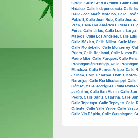
Gisela
,
Calle Gran Avenida
,
Calle Gua
Hidalgo
,
Calle Independencia
,
Calle In
Calle José María Morelos
,
Calle José
Pablo II
,
Calle Juan Ruiz
,
Calle Juárez
Vaca
,
Calle Las Américas
,
Calle Las 
Pérez
,
Calle Lirios
,
Calle Loma Larga
,
Mateos
,
Calle Los Ángeles
,
Calle Luis
Calle México
,
Calle Militar
,
Calle Mina
Calle Montebello
,
Calle Monterrey
,
Cal
Prieto
,
Calle Nacional
,
Calle Nueva Es
Padre Mier
,
Calle Parques
,
Calle Peña
Prolongación Hidalgo
,
Calle Prolonga
Mendoza
,
Calle Ramos Arizpe
,
Calle 
Jalisco
,
Calle Reforma
,
Calle Ricardo
Naranjos
,
Calle Río Mississippi
,
Calle
Gómez
,
Calle Rodríguez
,
Calle Romer
Jerónimo
,
Calle San Martín
,
Calle San
Pedro
,
Calle Santa Catarina
,
Calle San
Calle Tepetapa
,
Calle Tepeyac
,
Calle T
Oriente
,
Calle Valle Verde
,
Calle Vasco
Calle Vía Rápida
,
Calle Washington
,
C