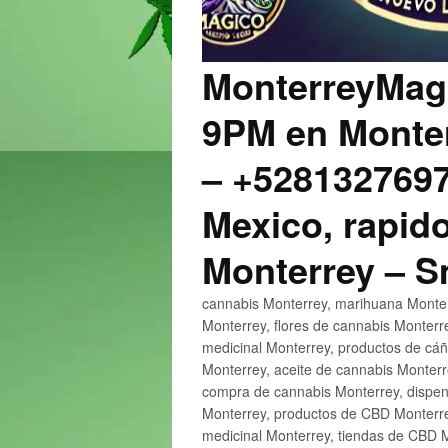
MonterreyMagi
9PM en Monter
– +5281327697
Mexico, rapido
Monterrey – 
cannabis Monterrey, marihuana Monter
Monterrey, flores de cannabis Monterr
medicinal Monterrey, productos de cá
Monterrey, aceite de cannabis Monter
compra de cannabis Monterrey, dispen
Monterrey, productos de CBD Monterre
medicinal Monterrey, tiendas de CBD 