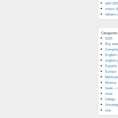
abril 20
marzo 2
febrero 
Categories
2025
Buy wee
Comprar
English
english 
España
Europa
Marihua
Musica
news – a
rusia
trabajo
Uncateg
usa