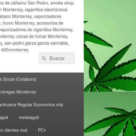
ctos de cáñamo San Pedro, smoke shop
onterrey, cigarrillos electrónicos
tabaco Monterrey, vaporizadores
y, humo Monterrey, accesorios de
vaporizadores de cigarrillos Monterrey,
nterrey, zonas de fumar Monterrey,
, san pedro garza garcia cannabis,
, 420monterrey,
Buscar
Buscar
por:
 Social (Colabora)
ntregas Monterrey
rihuana Regular Economica mty
ags4
metatags5
n clientes real
PC1