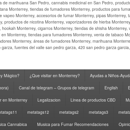
ta de marihuana San Pedro, cannabis medicinal en San Pedro, produ
ana Monterrey, tiendas de fumadores Monterrey, productos para fumar M
e vapeo Monterrey, accesorios de fumar Monterrey, pipas Monterrey, 
y, productos de nicotina Monterrey, vaporizadores de hierba Monterre
y, hookah Monterrey, cigarros Monterrey, tiendas de shisha Monterrey, 
 en Monterrey, tiendas para fumadores Monterrey, venta de tabaco Mo
adores Monterrey, áreas de fumadores Monterrey, marihuana Monterrey
garza, fuentes del valle san pedro garza, 420 san pedro garza garcia
ey Mágico?
¿Que visitar en Monterrey?
Ayudas a Niños-Ayuda
bora)
Canal de telegram – Grupos de telegram
English
E
 en Monterrey
Legalizacion
Linea de productos CBD
Ma
tatags11
metatags12
metatags2
metatags3
metat
ica Cannabica
Musica para Fumar Recomendaciones
Opinio