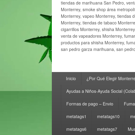
tiendas de marihuana San Pedro, ven
Monterrey, smoke shop área metropolit
Monterrey, vapeo Monterrey, tiendas d
Monterrey, tiendas de tabaco Monterre
cigarrillos Monterrey, shisha Monterre
venta de vapeadores Monterrey, fumar
productos para shisha Monterrey, fum
san pedro garza marihuana, san pedro 
Menú
Inicio
¿Por Qué Elegir Monterr
principal
Ayudas a Niños-Ayuda Social (Cola
Formas de pago – Envio
Fumar
metatags1
metatags10
me
metatags6
metatags7
Mus