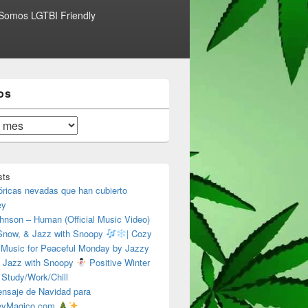
Somos LGTBI Friendly
os
sts
óricas nevadas que han cubierto
ey
hnson – Human (Official Music Video)
 Snow, & Jazz with Snoopy
| Cozy
 Music for Peaceful Monday by Jazzy
 Jazz with Snoopy
Positive Winter
 Study/Work/Chill
nsaje de Navidad para
eyMagico.com