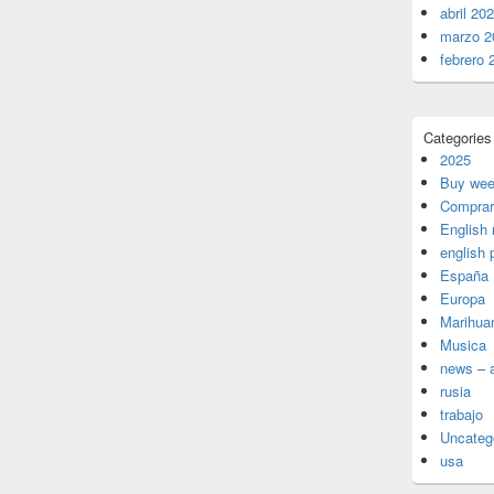
abril 20
marzo 2
febrero 
Categories
2025
Buy wee
Comprar
English
english 
España
Europa
Marihua
Musica
news – a
rusia
trabajo
Uncateg
usa