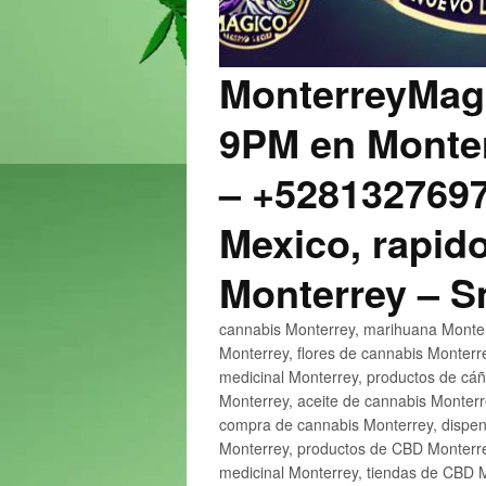
MonterreyMagi
9PM en Monter
– +5281327697
Mexico, rapido
Monterrey – 
cannabis Monterrey, marihuana Monter
Monterrey, flores de cannabis Monterr
medicinal Monterrey, productos de cá
Monterrey, aceite de cannabis Monter
compra de cannabis Monterrey, dispen
Monterrey, productos de CBD Monterre
medicinal Monterrey, tiendas de CBD 