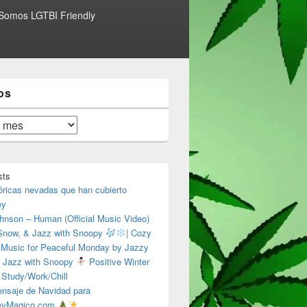
Somos LGTBI Friendly
os
sts
óricas nevadas que han cubierto
ey
hnson – Human (Official Music Video)
 Snow, & Jazz with Snoopy
| Cozy
 Music for Peaceful Monday by Jazzy
 Jazz with Snoopy
Positive Winter
 Study/Work/Chill
nsaje de Navidad para
eyMagico.com