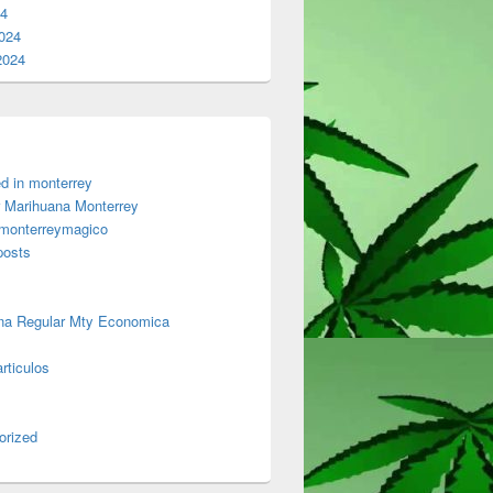
24
024
2024
d in monterrey
 Marihuana Monterrey
 monterreymagico
posts
na Regular Mty Economica
rticulos
orized