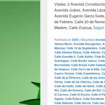
Visitas: 2 Avenida Constituci
Avenida Juárez, Avenida Láz
Avenida Eugenio Garza Sada, 
de Febrero, Calle 20 de Novie
Madero, Calle Zuazua,
Seguir
Publicado en
2025
|
Etiquetado
Avenid
Gómez Morín
,
Avenida Insurgentes
,
A
Morelos
,
Calle 16 de Septiembre
,
Call
Calle Alfonso Reyes
,
Calle Alianza
,
Ca
Calle Avenida A
,
Calle Aztlán
,
Calle B
Domínguez
,
Calle Benito Juárez
,
Call
Berriozábal
,
Calle Brasil
,
Calle Calzad
de Huajuco
,
Calle Cerro de la Silla
,
Ca
Cuatro Vientos
,
Calle Cuauhtémoc
,
Ca
Calle de la Reforma
,
Calle de las Arte
Flores
,
Calle de los Huertos
,
Calle de 
Calle del Golfo
,
Calle del Norte
,
Calle 
Río
,
Calle del Rosario
,
Calle del Sol
,
Ca
El Carmen
,
Calle El Encino
,
Calle el P
Zapata
,
Calle Enlace
,
Calle Escobedo
Calle Galeana
,
Calle García
,
Calle Gar