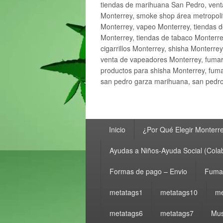
tiendas de marihuana San Pedro, ven
Monterrey, smoke shop área metropolit
Monterrey, vapeo Monterrey, tiendas d
Monterrey, tiendas de tabaco Monterre
cigarrillos Monterrey, shisha Monterre
venta de vapeadores Monterrey, fumar
productos para shisha Monterrey, fum
san pedro garza marihuana, san pedro 
Menú
Inicio
¿Por Qué Elegir Monterr
principal
Ayudas a Niños-Ayuda Social (Cola
Formas de pago – Envio
Fumar
metatags1
metatags10
me
metatags6
metatags7
Mus