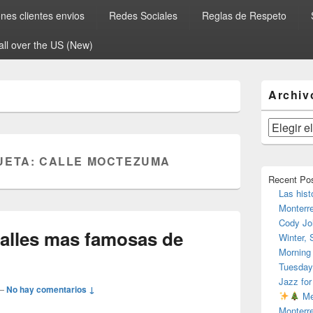
es clientes envios
Redes Sociales
Reglas de Respeto
all over the US (New)
El
Archiv
área
de
widget
Archivos
barra
lateral
UETA:
CALLE MOCTEZUMA
primaria
Recent Po
Las hist
Monterr
Cody Jo
calles mas famosas de
Winter,
Morning
Tuesday
Jazz for
—
No hay comentarios ↓
Me
Monterr