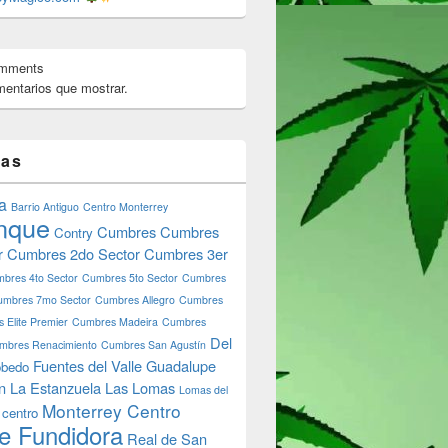
omments
entarios que mostrar.
tas
a
Barrio Antiguo
Centro Monterrey
nque
Cumbres
Cumbres
Contry
r
Cumbres 2do Sector
Cumbres 3er
bres 4to Sector
Cumbres 5to Sector
Cumbres
umbres 7mo Sector
Cumbres Allegro
Cumbres
 Elite Premier
Cumbres Madeira
Cumbres
Del
mbres Renacimiento
Cumbres San Agustín
Fuentes del Valle
Guadalupe
bedo
n
La Estanzuela
Las Lomas
Lomas del
Monterrey Centro
 centro
e Fundidora
Real de San