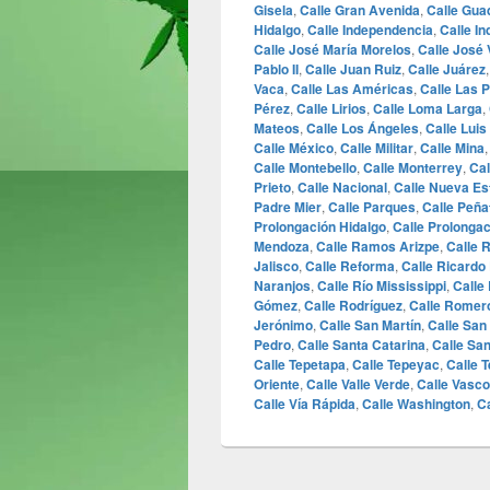
Gisela
,
Calle Gran Avenida
,
Calle Gua
Hidalgo
,
Calle Independencia
,
Calle In
Calle José María Morelos
,
Calle José
Pablo II
,
Calle Juan Ruiz
,
Calle Juárez
Vaca
,
Calle Las Américas
,
Calle Las 
Pérez
,
Calle Lirios
,
Calle Loma Larga
,
Mateos
,
Calle Los Ángeles
,
Calle Luis
Calle México
,
Calle Militar
,
Calle Mina
Calle Montebello
,
Calle Monterrey
,
Cal
Prieto
,
Calle Nacional
,
Calle Nueva Es
Padre Mier
,
Calle Parques
,
Calle Peña
Prolongación Hidalgo
,
Calle Prolonga
Mendoza
,
Calle Ramos Arizpe
,
Calle 
Jalisco
,
Calle Reforma
,
Calle Ricardo
Naranjos
,
Calle Río Mississippi
,
Calle
Gómez
,
Calle Rodríguez
,
Calle Romer
Jerónimo
,
Calle San Martín
,
Calle San
Pedro
,
Calle Santa Catarina
,
Calle San
Calle Tepetapa
,
Calle Tepeyac
,
Calle T
Oriente
,
Calle Valle Verde
,
Calle Vasco
Calle Vía Rápida
,
Calle Washington
,
C