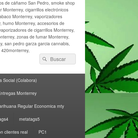
ctos de cáñamo San Pedro, smoke shop
onterrey, cigarrillos electrónicos
tabaco Monterrey, vaporizadores
y, humo Monterrey, accesorios de
vaporizadores de cigarrillos Monterrey,
nterrey, zonas de fumar Monterrey,
, san pedro garza garcia cannabis,
, 420monterrey,
Buscar
Buscar
por:
 Social (Colabora)
ntregas Monterrey
rihuana Regular Economica mty
ags4
metatags5
n clientes real
PC1