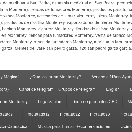
ta de marihuana San Pedro, cannabis medicinal en San Pedro, produ
ana Monterrey, tiendas de fumadores Monterrey, productos para fumar M
e vapeo Monterrey, accesorios de fumar Monterrey, pipas Monterrey, 
y, productos de nicotina Monterrey, vaporizadores de hierba Monterre
y, hookah Monterrey, cigarros Monterrey, tiendas de shisha Monterrey, 
 en Monterrey, tiendas para fumadores Monterrey, venta de tabaco Mo
adores Monterrey, áreas de fumadores Monterrey, marihuana Monterrey
garza, fuentes del valle san pedro garza, 420 san pedro garza garcia
ey Mágico?
¿Que visitar en Monterrey?
Ayudas a Niños-Ayuda
bora)
Canal de telegram – Grupos de telegram
English
E
 en Monterrey
Legalizacion
Linea de productos CBD
Ma
tatags11
metatags12
metatags2
metatags3
metat
ica Cannabica
Musica para Fumar Recomendaciones
Opinio