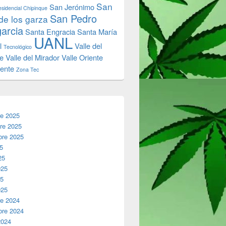
San
San Jerónimo
sidencial Chipinque
San Pedro
de los garza
garcia
Santa Engracia
Santa María
UANL
l
Valle del
Tecnológico
e
Valle del Mirador
Valle Oriente
iente
Zona Tec
re 2025
re 2025
bre 2025
25
25
025
25
025
re 2024
bre 2024
2024