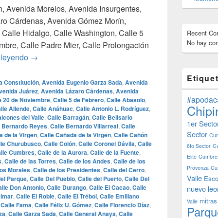
ón, Avenida Morelos, Avenida Insurgentes,
aro Cárdenas, Avenida Gómez Morín,
Calle Hidalgo, Calle Washington, Calle 5
Recent C
No hay com
mbre, Calle Padre Mier, Calle Prolongación
¿Cuales son las calles mas famosas de Monterrey?
 leyendo
→
Etique
a Constitución
,
Avenida Eugenio Garza Sada
,
Avenida
venida Juárez
,
Avenida Lázaro Cárdenas
,
Avenida
#apodac
e 20 de Noviembre
,
Calle 5 de Febrero
,
Calle Abasolo
,
Chipi
lle Allende
,
Calle Anáhuac
,
Calle Antonio L. Rodríguez
,
alcones del Valle
,
Calle Barragán
,
Calle Belisario
1er Secto
e Bernardo Reyes
,
Calle Bernardo Villarreal
,
Calle
Sector
a de la Virgen
,
Calle Cañada de la Virgen
,
Calle Cañón
Cum
lle Churubusco
,
Calle Colón
,
Calle Coronel Dávila
,
Calle
6to Sector
C
lle Cumbres
,
Calle de la Aurora
,
Calle de la Fuente
,
Elite
Cumbres
s
,
Calle de las Torres
,
Calle de los Andes
,
Calle de los
Provenza
Cu
los Morales
,
Calle de los Presidentes
,
Calle del Cerro
,
Valle
Esco
del Parque
,
Calle Del Pueblo
,
Calle del Puerto
,
Calle Del
lle Don Antonio
,
Calle Durango
,
Calle El Cacao
,
Calle
nuevo leo
almar
,
Calle El Roble
,
Calle El Trébol
,
Calle Emiliano
mitras
Valle
,
Calle Fama
,
Calle Félix U. Gómez
,
Calle Florencio Díaz
,
Parqu
za
,
Calle Garza Sada
,
Calle General Anaya
,
Calle