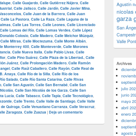
dalupe
,
Calle Guajardo
,
Calle Gutiérrez Nájera
,
Calle
Agustín
Re
dustrial
,
Calle Jalisco
,
Calle Jardín
,
Calle Javier Mina
,
nicolas 
 Vasconcelos
,
Calle Juan de la Barrera
,
Calle Juan
garza 
,
Calle La Pastora
,
Calle La Raza
,
Calle Laguna de la
Palmas
,
Calle Las Torres
,
Calle Leones
,
Calle Licenciado
San Ánge
Calle Lomas del Río
,
Calle Lomas Verdes
,
Calle López
Campestr
 Donaldo Colosio
,
Calle Madero
,
Calle Melchor Múzquiz
,
Valle Pon
,
Calle Mitras
,
Calle Moctezuma
,
Calle Monte Albán
,
le Monterrey 400
,
Calle Monteverde
,
Calle Morones
tancia
,
Calle Nueva Italia
,
Calle Pablo Livas
,
Calle
flor
,
Calle Pino Suárez
,
Calle Plaza de la Libertad.
,
Calle
ción Juárez
,
Calle Prolongación Madero
,
Calle Ramón
Archives
Rangel
,
Calle Raúl Caballero
,
Calle Rayón
,
Calle Real de
diciemb
 B. Anaya
,
Calle Río de la Silla
,
Calle Río de los
noviemb
 Río Salado
,
Calle Río Santa Catarina
,
Calle Rivas
septiem
o
,
Calle San Agustín
,
Calle San Bernabé
,
Calle San
julio 20
 Nicolás
,
Calle San Nicolás de los Garza
,
Calle San
junio 20
ta Lucía
,
Calle Tabasco
,
Calle Tapia
,
Calle Tecnológico
,
ezontle
,
Calle Trento
,
Calle Valle de Santiago
,
Calle Valle
mayo 2
 de Quiroga
,
Calle Venustiano Carranza
,
Calle Veracruz
,
abril 20
alle Zaragoza
,
Calle Zuazua
|
Deja un comentario
enero 2
diciemb
septiem
agosto 