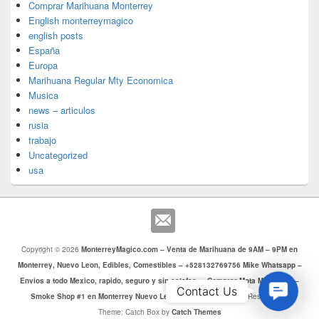
Comprar Marihuana Monterrey
English monterreymagico
english posts
España
Europa
Marihuana Regular Mty Economica
Musica
news – articulos
rusia
trabajo
Uncategorized
usa
Copyright © 2026
MonterreyMagico.com – Venta de Marihuana de 9AM – 9PM en
Monterrey, Nuevo Leon, Edibles, Comestibles – +528132769756 Mike Whatsapp –
Envios a todo Mexico, rapido, seguro y sin estafas. – Comprar Mota Monterrey –
Contac
Contact Us
Smoke Shop #1 en Monterrey Nuevo Leon
. Todos los Derechos Reservados.
Us
Theme: Catch Box by
Catch Themes