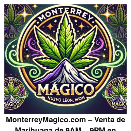
MonterreyMagico.com – Venta de
Marihuana de 9AM – 9PM en