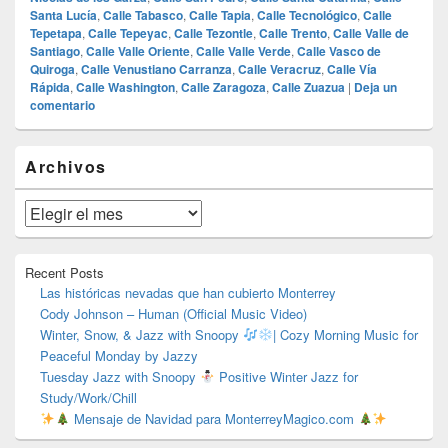
Santa Lucía
,
Calle Tabasco
,
Calle Tapia
,
Calle Tecnológico
,
Calle
Tepetapa
,
Calle Tepeyac
,
Calle Tezontle
,
Calle Trento
,
Calle Valle de
Santiago
,
Calle Valle Oriente
,
Calle Valle Verde
,
Calle Vasco de
Quiroga
,
Calle Venustiano Carranza
,
Calle Veracruz
,
Calle Vía
Rápida
,
Calle Washington
,
Calle Zaragoza
,
Calle Zuazua
|
Deja un
comentario
El
Archivos
área
de
widget
Archivos
barra
lateral
primaria
Recent Posts
Las históricas nevadas que han cubierto Monterrey
Cody Johnson – Human (Official Music Video)
Winter, Snow, & Jazz with Snoopy
| Cozy Morning Music for
Peaceful Monday by Jazzy
Tuesday Jazz with Snoopy
Positive Winter Jazz for
Study/Work/Chill
Mensaje de Navidad para MonterreyMagico.com