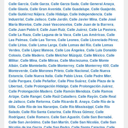
Calle García
,
Calle Garza
,
Calle Garza Sada
,
Calle General Anaya
,
Calle Gisela
,
Calle Gran Avenida
,
Calle Guadalupe
,
Calle Guajardo
,
Calle Gutiérrez Nájera
,
Calle Hidalgo
,
Calle Independencia
,
Calle
Industrial
,
Calle Jalisco
,
Calle Jardín
,
Calle Javier Mina
,
Calle José
María Morelos
,
Calle José Vasconcelos
,
Calle Juan de la Barrera
,
Calle Juan Pablo II
,
Calle Juan Ruiz
,
Calle Juárez
,
Calle La Pastora
,
Calle La Raza
,
Calle Laguna de la Vaca
,
Calle Las Américas
,
Calle
Las Palmas
,
Calle Las Torres
,
Calle Leones
,
Calle Licenciado Pérez
,
Calle Lirios
,
Calle Loma Larga
,
Calle Lomas del Río
,
Calle Lomas
Verdes
,
Calle López Mateos
,
Calle Los Ángeles
,
Calle Luis Donaldo
Colosio
,
Calle Madero
,
Calle Melchor Múzquiz
,
Calle México
,
Calle
Militar
,
Calle Mina
,
Calle Mitras
,
Calle Moctezuma
,
Calle Monte
Albán
,
Calle Montebello
,
Calle Monterrey
,
Calle Monterrey 400
,
Calle
Monteverde
,
Calle Morones Prieto
,
Calle Nacional
,
Calle Nueva
Estancia
,
Calle Nueva Italia
,
Calle Pablo Livas
,
Calle Padre Mier
,
Calle Parques
,
Calle Peñaflor
,
Calle Pino Suárez
,
Calle Plaza de la
Libertad.
,
Calle Prolongación Hidalgo
,
Calle Prolongación Juárez
,
Calle Prolongación Madero
,
Calle Ramón Mendoza
,
Calle Ramos
Arizpe
,
Calle Rangel
,
Calle Raúl Caballero
,
Calle Rayón
,
Calle Real
de Jalisco
,
Calle Reforma
,
Calle Ricardo B. Anaya
,
Calle Río de la
Silla
,
Calle Río de los Naranjos
,
Calle Río Mississippi
,
Calle Río
Salado
,
Calle Río Santa Catarina
,
Calle Rivas Gómez
,
Calle
Rodríguez
,
Calle Romero
,
Calle San Agustín
,
Calle San Bernabé
,
Calle San Jerónimo
,
Calle San Martín
,
Calle San Nicolás
,
Calle San
Nicolás de los Garza
,
Calle San Pedro
,
Calle Santa Catarina
,
Calle