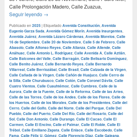
Calle Prolongación Madero, Calle Zuazua,
¿Cuales son las calles mas famosas de Mo
Seguir leyendo
→
Publicado en
2025
|
Etiquetado
Avenida Constitución
,
Avenida
Eugenio Garza Sada
,
Avenida Gómez Morín
,
Avenida Insurgentes
,
Avenida Juárez
,
Avenida Lázaro Cárdenas
,
Avenida Morelos
,
Calle
16 de Septiembre
,
Calle 20 de Noviembre
,
Calle 5 de Febrero
,
Calle
Abasolo
,
Calle Alfonso Reyes
,
Calle Alianza
,
Calle Allende
,
Calle
Anáhuac
,
Calle Antonio L. Rodríguez
,
Calle Avenida A
,
Calle Aztlán
,
Calle Balcones del Valle
,
Calle Barragán
,
Calle Belisario Domínguez
,
Calle Benito Juárez
,
Calle Bernardo Reyes
,
Calle Bernardo
Villarreal
,
Calle Berriozábal
,
Calle Brasil
,
Calle Calzada de la Virgen
,
Calle Cañada de la Virgen
,
Calle Cañón de Huajuco
,
Calle Cerro de
la Silla
,
Calle Churubusco
,
Calle Colón
,
Calle Coronel Dávila
,
Calle
Cuatro Vientos
,
Calle Cuauhtémoc
,
Calle Cumbres
,
Calle de la
Aurora
,
Calle de la Fuente
,
Calle de la Reforma
,
Calle de las Artes
,
Calle de las Torres
,
Calle de los Andes
,
Calle de los Flores
,
Calle de
los Huertos
,
Calle de los Morales
,
Calle de los Presidentes
,
Calle del
Cerro
,
Calle del Golfo
,
Calle del Norte
,
Calle del Parque
,
Calle Del
Pueblo
,
Calle del Puerto
,
Calle Del Río
,
Calle del Rosario
,
Calle del
Sol
,
Calle Don Antonio
,
Calle Durango
,
Calle El Cacao
,
Calle El
Carmen
,
Calle El Encino
,
Calle el Palmar
,
Calle El Roble
,
Calle El
Trébol
,
Calle Emiliano Zapata
,
Calle Enlace
,
Calle Escobedo
,
Calle
Fama
,
Calle Félix U. Gómez
,
Calle Florencio Díaz
,
Calle Galeana
,