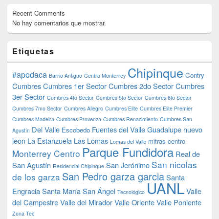
Recent Comments
No hay comentarios que mostrar.
Etiquetas
Chipinque
#apodaca
Contry
Barrio Antiguo
Centro Monterrey
Cumbres
Cumbres 1er Sector
Cumbres 2do Sector
Cumbres
3er Sector
Cumbres 4to Sector
Cumbres 5to Sector
Cumbres 6to Sector
Cumbres 7mo Sector
Cumbres Allegro
Cumbres Elite
Cumbres Elite Premier
Cumbres Madeira
Cumbres Provenza
Cumbres Renacimiento
Cumbres San
Del Valle
Fuentes del Valle
Guadalupe nuevo
Escobedo
Agustín
leon
La Estanzuela
Las Lomas
mitras centro
Lomas del Valle
Parque Fundidora
Monterrey Centro
Real de
San nicolas
San Agustín
San Jerónimo
Residencial Chipinque
San Pedro garza garcia
de los garza
Santa
UANL
Engracia
Santa María
San Ángel
Valle
Tecnológico
del Campestre
Valle del Mirador
Valle Oriente
Valle Poniente
Zona Tec