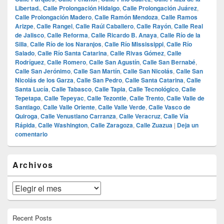
Libertad.
,
Calle Prolongación Hidalgo
,
Calle Prolongación Juárez
,
Calle Prolongación Madero
,
Calle Ramón Mendoza
,
Calle Ramos
Arizpe
,
Calle Rangel
,
Calle Raúl Caballero
,
Calle Rayón
,
Calle Real
de Jalisco
,
Calle Reforma
,
Calle Ricardo B. Anaya
,
Calle Río de la
Silla
,
Calle Río de los Naranjos
,
Calle Río Mississippi
,
Calle Río
Salado
,
Calle Río Santa Catarina
,
Calle Rivas Gómez
,
Calle
Rodríguez
,
Calle Romero
,
Calle San Agustín
,
Calle San Bernabé
,
Calle San Jerónimo
,
Calle San Martín
,
Calle San Nicolás
,
Calle San
Nicolás de los Garza
,
Calle San Pedro
,
Calle Santa Catarina
,
Calle
Santa Lucía
,
Calle Tabasco
,
Calle Tapia
,
Calle Tecnológico
,
Calle
Tepetapa
,
Calle Tepeyac
,
Calle Tezontle
,
Calle Trento
,
Calle Valle de
Santiago
,
Calle Valle Oriente
,
Calle Valle Verde
,
Calle Vasco de
Quiroga
,
Calle Venustiano Carranza
,
Calle Veracruz
,
Calle Vía
Rápida
,
Calle Washington
,
Calle Zaragoza
,
Calle Zuazua
|
Deja un
comentario
El
Archivos
área
de
widget
Archivos
barra
lateral
primaria
Recent Posts