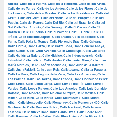
Aurora
,
Calle de la Fuente
,
Calle de la Reforma
,
Calle de las Artes
,
Calle de las Torres
,
Calle de los Andes
,
Calle de los Flores
,
Calle de
los Huertos
,
Calle de los Morales
,
Calle de los Presidentes
,
Calle del
Cerro
,
Calle del Golfo
,
Calle del Norte
,
Calle del Parque
,
Calle Del
Pueblo
,
Calle del Puerto
,
Calle Del Río
,
Calle del Rosario
,
Calle del
Sol
,
Calle Don Antonio
,
Calle Durango
,
Calle El Cacao
,
Calle El
Carmen
,
Calle El Encino
,
Calle el Palmar
,
Calle El Roble
,
Calle El
Trébol
,
Calle Emiliano Zapata
,
Calle Enlace
,
Calle Escobedo
,
Calle
Fama
,
Calle Félix U. Gómez
,
Calle Florencio Díaz
,
Calle Galeana
,
Calle García
,
Calle Garza
,
Calle Garza Sada
,
Calle General Anaya
,
Calle Gisela
,
Calle Gran Avenida
,
Calle Guadalupe
,
Calle Guajardo
,
Calle Gutiérrez Nájera
,
Calle Hidalgo
,
Calle Independencia
,
Calle
Industrial
,
Calle Jalisco
,
Calle Jardín
,
Calle Javier Mina
,
Calle José
María Morelos
,
Calle José Vasconcelos
,
Calle Juan de la Barrera
,
Calle Juan Pablo II
,
Calle Juan Ruiz
,
Calle Juárez
,
Calle La Pastora
,
Calle La Raza
,
Calle Laguna de la Vaca
,
Calle Las Américas
,
Calle
Las Palmas
,
Calle Las Torres
,
Calle Leones
,
Calle Licenciado Pérez
,
Calle Lirios
,
Calle Loma Larga
,
Calle Lomas del Río
,
Calle Lomas
Verdes
,
Calle López Mateos
,
Calle Los Ángeles
,
Calle Luis Donaldo
Colosio
,
Calle Madero
,
Calle Melchor Múzquiz
,
Calle México
,
Calle
Militar
,
Calle Mina
,
Calle Mitras
,
Calle Moctezuma
,
Calle Monte
Albán
,
Calle Montebello
,
Calle Monterrey
,
Calle Monterrey 400
,
Calle
Monteverde
,
Calle Morones Prieto
,
Calle Nacional
,
Calle Nueva
Estancia
,
Calle Nueva Italia
,
Calle Pablo Livas
,
Calle Padre Mier
,
Calle Parques
,
Calle Peñaflor
,
Calle Pino Suárez
,
Calle Plaza de la