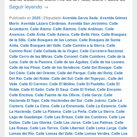
las 100 calles mas lujosas de monterrey
Seguir leyendo
→
Publicado en
2025
|
Etiquetado
Avenida Garza Sada
,
Avenida Gómez
Morín
,
Avenida Lázaro Cárdenas
,
Avenida San Jerónimo
,
Calle
Acueducto
,
Calle Álamo
,
Calle Álamos
,
Calle Anáhuac
,
Calle
Avances
,
Calle Ávila
,
Calle Azteca
,
Calle Bella Vista
,
Calle Bosques
de la Silla
,
Calle Bosques de las Lomas
,
Calle Bosques de Santa
Anita
,
Calle Bosques del Valle
,
Calle Camino a la Sierra
,
Calle
Camino Real
,
Calle Cañada de la Virgen
,
Calle Carretera Nacional
,
Calle Cerro de las Mitras
,
Calle Coronel
,
Calle Cumbres
,
Calle de la
Luna
,
Calle de la Pastora
,
Calle de las Águilas
,
Calle de los Leones
,
Calle de los Pinos
,
Calle de los Senderos
,
Calle Del Bosque
,
Calle
Del Cielo
,
Calle del Oriente
,
Calle del Parque
,
Calle del Reloj
,
Calle
Del Río
,
Calle del Roble
,
Calle del Sol
,
Calle del Tepeyac.
,
Calle del
Valle
,
Calle El Carmen
,
Calle El Molino
,
Calle El Pueblito
,
Calle El
Roble
,
Calle El Salto
,
Calle El Sauz
,
Calle El Trébol
,
Calle Encanto
,
Calle Encinos
,
Calle Fuente de los Olivos
,
Calle Garza
,
Calle
Hacienda El Topo
,
Calle Haciendas del Sur
,
Calle Juárez
,
Calle La
Cantera
,
Calle La Cima
,
Calle La Enramada
,
Calle La Estancia
,
Calle
La Hacienda
,
Calle La Paloma
,
Calle La Peña
,
Calle La Sierra
,
Calle
Lago de Guadalupe
,
Calle Las Brisas
,
Calle las Cumbres
,
Calle Las
Dalias
,
Calle Las Glorias
,
Calle Las Jaras
,
Calle Las Palmas
,
Calle
Las Rosas
,
Calle Las Torres
,
Calle Libertad
,
Calle Loma Larga
,
Calle
Lomas del Río
,
Calle Lomas del Valle
,
Calle Lomas Verdes
,
Calle Los