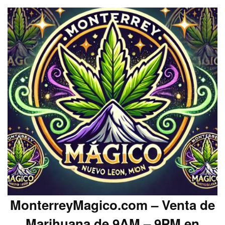
MonterreyMagico.com – Venta de
Marihuana de 9AM – 9PM en