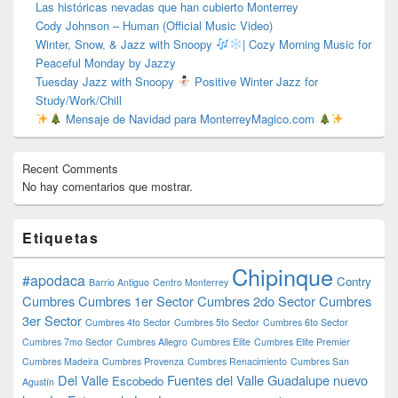
Las históricas nevadas que han cubierto Monterrey
Cody Johnson – Human (Official Music Video)
Winter, Snow, & Jazz with Snoopy
| Cozy Morning Music for
Peaceful Monday by Jazzy
Tuesday Jazz with Snoopy
Positive Winter Jazz for
Study/Work/Chill
Mensaje de Navidad para MonterreyMagico.com
Recent Comments
No hay comentarios que mostrar.
Etiquetas
Chipinque
#apodaca
Contry
Barrio Antiguo
Centro Monterrey
Cumbres
Cumbres 1er Sector
Cumbres 2do Sector
Cumbres
3er Sector
Cumbres 4to Sector
Cumbres 5to Sector
Cumbres 6to Sector
Cumbres 7mo Sector
Cumbres Allegro
Cumbres Elite
Cumbres Elite Premier
Cumbres Madeira
Cumbres Provenza
Cumbres Renacimiento
Cumbres San
Del Valle
Fuentes del Valle
Guadalupe nuevo
Escobedo
Agustín