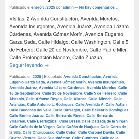
Publicado el
enero 3, 2025
por
admin
—
No hay comentarios ↓
Visitas: 2 Avenida Constitución, Avenida Morelos,
Avenida Insurgentes, Avenida Juárez, Avenida Lázaro
Cárdenas, Avenida Gómez Morín, Avenida Eugenio
Garza Sada, Calle Hidalgo, Calle Washington, Calle 5
de Febrero, Calle 20 de Noviembre, Calle Padre Mier,
Calle Prolongación Madero, Calle Zuazua,
¿Cuales son las calles mas famosas de Mo
Seguir leyendo
→
Publicado en
2025
|
Etiquetado
Avenida Constitución
,
Avenida
Eugenio Garza Sada
,
Avenida Gómez Morín
,
Avenida Insurgentes
,
Avenida Juárez
,
Avenida Lázaro Cárdenas
,
Avenida Morelos
,
Calle
16 de Septiembre
,
Calle 20 de Noviembre
,
Calle 5 de Febrero
,
Calle
Abasolo
,
Calle Alfonso Reyes
,
Calle Alianza
,
Calle Allende
,
Calle
Anáhuac
,
Calle Antonio L. Rodríguez
,
Calle Avenida A
,
Calle Aztlán
,
Calle Balcones del Valle
,
Calle Barragán
,
Calle Belisario Domínguez
,
Calle Benito Juárez
,
Calle Bernardo Reyes
,
Calle Bernardo
Villarreal
,
Calle Berriozábal
,
Calle Brasil
,
Calle Calzada de la Virgen
,
Calle Cañada de la Virgen
,
Calle Cañón de Huajuco
,
Calle Cerro de
la Silla
,
Calle Churubusco
,
Calle Colón
,
Calle Coronel Dávila
,
Calle
Cuatro Vientos
,
Calle Cuauhtémoc
,
Calle Cumbres
,
Calle de la