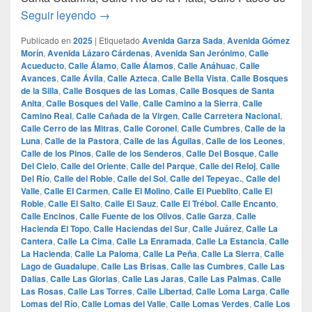
las 100 calles mas lujosas de monterrey
Seguir leyendo
→
Publicado en
2025
|
Etiquetado
Avenida Garza Sada
,
Avenida Gómez
Morín
,
Avenida Lázaro Cárdenas
,
Avenida San Jerónimo
,
Calle
Acueducto
,
Calle Álamo
,
Calle Álamos
,
Calle Anáhuac
,
Calle
Avances
,
Calle Ávila
,
Calle Azteca
,
Calle Bella Vista
,
Calle Bosques
de la Silla
,
Calle Bosques de las Lomas
,
Calle Bosques de Santa
Anita
,
Calle Bosques del Valle
,
Calle Camino a la Sierra
,
Calle
Camino Real
,
Calle Cañada de la Virgen
,
Calle Carretera Nacional
,
Calle Cerro de las Mitras
,
Calle Coronel
,
Calle Cumbres
,
Calle de la
Luna
,
Calle de la Pastora
,
Calle de las Águilas
,
Calle de los Leones
,
Calle de los Pinos
,
Calle de los Senderos
,
Calle Del Bosque
,
Calle
Del Cielo
,
Calle del Oriente
,
Calle del Parque
,
Calle del Reloj
,
Calle
Del Río
,
Calle del Roble
,
Calle del Sol
,
Calle del Tepeyac.
,
Calle del
Valle
,
Calle El Carmen
,
Calle El Molino
,
Calle El Pueblito
,
Calle El
Roble
,
Calle El Salto
,
Calle El Sauz
,
Calle El Trébol
,
Calle Encanto
,
Calle Encinos
,
Calle Fuente de los Olivos
,
Calle Garza
,
Calle
Hacienda El Topo
,
Calle Haciendas del Sur
,
Calle Juárez
,
Calle La
Cantera
,
Calle La Cima
,
Calle La Enramada
,
Calle La Estancia
,
Calle
La Hacienda
,
Calle La Paloma
,
Calle La Peña
,
Calle La Sierra
,
Calle
Lago de Guadalupe
,
Calle Las Brisas
,
Calle las Cumbres
,
Calle Las
Dalias
,
Calle Las Glorias
,
Calle Las Jaras
,
Calle Las Palmas
,
Calle
Las Rosas
,
Calle Las Torres
,
Calle Libertad
,
Calle Loma Larga
,
Calle
Lomas del Río
,
Calle Lomas del Valle
,
Calle Lomas Verdes
,
Calle Los