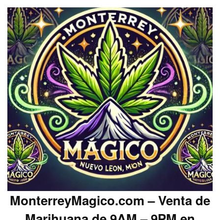
MonterreyMagico.com – Venta de
Marihuana de 9AM – 9PM en