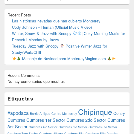
barra
lateral
primaria
Recent Posts
Las históricas nevadas que han cubierto Monterrey
Cody Johnson – Human (Official Music Video)
Winter, Snow, & Jazz with Snoopy
| Cozy Morning Music for
Peaceful Monday by Jazzy
Tuesday Jazz with Snoopy
Positive Winter Jazz for
Study/Work/Chill
Mensaje de Navidad para MonterreyMagico.com
Recent Comments
No hay comentarios que mostrar.
Etiquetas
Chipinque
#apodaca
Contry
Barrio Antiguo
Centro Monterrey
Cumbres
Cumbres 1er Sector
Cumbres 2do Sector
Cumbres
3er Sector
Cumbres 4to Sector
Cumbres 5to Sector
Cumbres 6to Sector
Cumbres 7mo Sector
Cumbres Allegro
Cumbres Elite
Cumbres Elite Premier