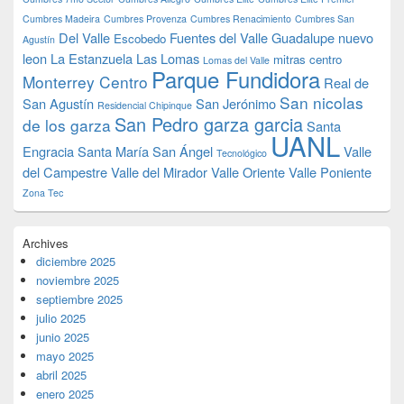
Cumbres Madeira
Cumbres Provenza
Cumbres Renacimiento
Cumbres San
Del Valle
Fuentes del Valle
Guadalupe nuevo
Escobedo
Agustín
leon
La Estanzuela
Las Lomas
mitras centro
Lomas del Valle
Parque Fundidora
Monterrey Centro
Real de
San nicolas
San Agustín
San Jerónimo
Residencial Chipinque
San Pedro garza garcia
de los garza
Santa
UANL
Engracia
Santa María
San Ángel
Valle
Tecnológico
del Campestre
Valle del Mirador
Valle Oriente
Valle Poniente
Zona Tec
Archives
diciembre 2025
noviembre 2025
septiembre 2025
julio 2025
junio 2025
mayo 2025
abril 2025
enero 2025