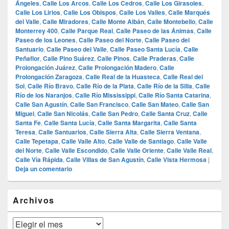
Ángeles
,
Calle Los Arcos
,
Calle Los Cedros
,
Calle Los Girasoles
,
Calle Los Lirios
,
Calle Los Obispos
,
Calle Los Valles
,
Calle Marqués
del Valle
,
Calle Miradores
,
Calle Monte Albán
,
Calle Montebello
,
Calle
Monterrey 400
,
Calle Parque Real
,
Calle Paseo de las Ánimas
,
Calle
Paseo de los Leones
,
Calle Paseo del Norte
,
Calle Paseo del
Santuario
,
Calle Paseo del Valle
,
Calle Paseo Santa Lucía
,
Calle
Peñaflor
,
Calle Pino Suárez
,
Calle Pinos
,
Calle Praderas
,
Calle
Prolongación Juárez
,
Calle Prolongación Madero
,
Calle
Prolongación Zaragoza
,
Calle Real de la Huasteca
,
Calle Real del
Sol
,
Calle Río Bravo
,
Calle Río de la Plata
,
Calle Río de la Silla
,
Calle
Río de los Naranjos
,
Calle Río Mississippi
,
Calle Río Santa Catarina
,
Calle San Agustín
,
Calle San Francisco
,
Calle San Mateo
,
Calle San
Miguel
,
Calle San Nicolás
,
Calle San Pedro
,
Calle Santa Cruz
,
Calle
Santa Fe
,
Calle Santa Lucía
,
Calle Santa Margarita
,
Calle Santa
Teresa
,
Calle Santuarios
,
Calle Sierra Alta
,
Calle Sierra Ventana
,
Calle Tepetapa
,
Calle Valle Alto
,
Calle Valle de Santiago
,
Calle Valle
del Norte
,
Calle Valle Escondido
,
Calle Valle Oriente
,
Calle Valle Real
,
Calle Vía Rápida
,
Calle Villas de San Agustín
,
Calle Vista Hermosa
|
Deja un comentario
El
Archivos
área
de
widget
Archivos