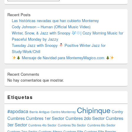
barra
lateral
primaria
Recent Posts
Las históricas nevadas que han cubierto Monterrey
Cody Johnson – Human (Official Music Video)
Winter, Snow, & Jazz with Snoopy
| Cozy Morning Music for
Peaceful Monday by Jazzy
Tuesday Jazz with Snoopy
Positive Winter Jazz for
Study/Work/Chill
Mensaje de Navidad para MonterreyMagico.com
Recent Comments
No hay comentarios que mostrar.
Etiquetas
Chipinque
#apodaca
Contry
Barrio Antiguo
Centro Monterrey
Cumbres
Cumbres 1er Sector
Cumbres 2do Sector
Cumbres
3er Sector
Cumbres 4to Sector
Cumbres 5to Sector
Cumbres 6to Sector
Cumbres 7mo Sector
Cumbres Allegro
Cumbres Elite
Cumbres Elite Premier