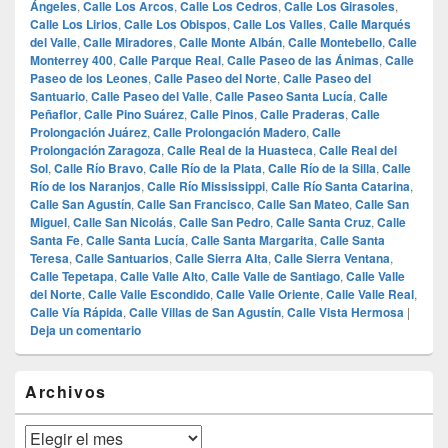
Ángeles
,
Calle Los Arcos
,
Calle Los Cedros
,
Calle Los Girasoles
,
Calle Los Lirios
,
Calle Los Obispos
,
Calle Los Valles
,
Calle Marqués
del Valle
,
Calle Miradores
,
Calle Monte Albán
,
Calle Montebello
,
Calle
Monterrey 400
,
Calle Parque Real
,
Calle Paseo de las Ánimas
,
Calle
Paseo de los Leones
,
Calle Paseo del Norte
,
Calle Paseo del
Santuario
,
Calle Paseo del Valle
,
Calle Paseo Santa Lucía
,
Calle
Peñaflor
,
Calle Pino Suárez
,
Calle Pinos
,
Calle Praderas
,
Calle
Prolongación Juárez
,
Calle Prolongación Madero
,
Calle
Prolongación Zaragoza
,
Calle Real de la Huasteca
,
Calle Real del
Sol
,
Calle Río Bravo
,
Calle Río de la Plata
,
Calle Río de la Silla
,
Calle
Río de los Naranjos
,
Calle Río Mississippi
,
Calle Río Santa Catarina
,
Calle San Agustín
,
Calle San Francisco
,
Calle San Mateo
,
Calle San
Miguel
,
Calle San Nicolás
,
Calle San Pedro
,
Calle Santa Cruz
,
Calle
Santa Fe
,
Calle Santa Lucía
,
Calle Santa Margarita
,
Calle Santa
Teresa
,
Calle Santuarios
,
Calle Sierra Alta
,
Calle Sierra Ventana
,
Calle Tepetapa
,
Calle Valle Alto
,
Calle Valle de Santiago
,
Calle Valle
del Norte
,
Calle Valle Escondido
,
Calle Valle Oriente
,
Calle Valle Real
,
Calle Vía Rápida
,
Calle Villas de San Agustín
,
Calle Vista Hermosa
|
Deja un comentario
El
Archivos
área
de
widget
Archivos