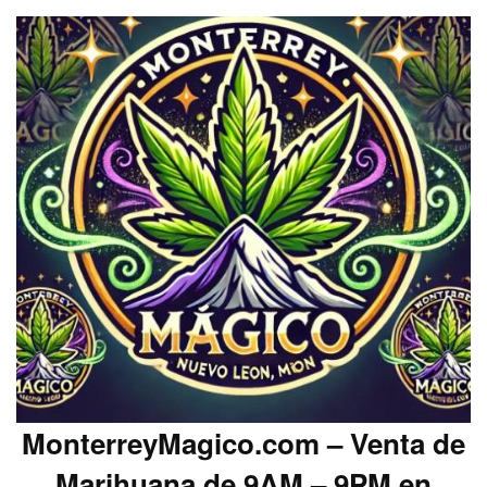
MonterreyMagico.com – Venta de
Marihuana de 9AM – 9PM en