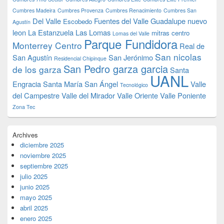
Cumbres Madeira
Cumbres Provenza
Cumbres Renacimiento
Cumbres San
Del Valle
Fuentes del Valle
Guadalupe nuevo
Escobedo
Agustín
leon
La Estanzuela
Las Lomas
mitras centro
Lomas del Valle
Parque Fundidora
Monterrey Centro
Real de
San nicolas
San Agustín
San Jerónimo
Residencial Chipinque
San Pedro garza garcia
de los garza
Santa
UANL
Engracia
Santa María
San Ángel
Valle
Tecnológico
del Campestre
Valle del Mirador
Valle Oriente
Valle Poniente
Zona Tec
Archives
diciembre 2025
noviembre 2025
septiembre 2025
julio 2025
junio 2025
mayo 2025
abril 2025
enero 2025