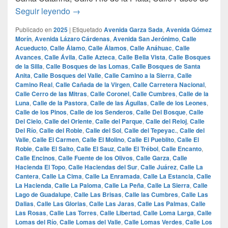
las 100 calles mas lujosas de monterrey
Seguir leyendo
→
Publicado en
2025
|
Etiquetado
Avenida Garza Sada
,
Avenida Gómez
Morín
,
Avenida Lázaro Cárdenas
,
Avenida San Jerónimo
,
Calle
Acueducto
,
Calle Álamo
,
Calle Álamos
,
Calle Anáhuac
,
Calle
Avances
,
Calle Ávila
,
Calle Azteca
,
Calle Bella Vista
,
Calle Bosques
de la Silla
,
Calle Bosques de las Lomas
,
Calle Bosques de Santa
Anita
,
Calle Bosques del Valle
,
Calle Camino a la Sierra
,
Calle
Camino Real
,
Calle Cañada de la Virgen
,
Calle Carretera Nacional
,
Calle Cerro de las Mitras
,
Calle Coronel
,
Calle Cumbres
,
Calle de la
Luna
,
Calle de la Pastora
,
Calle de las Águilas
,
Calle de los Leones
,
Calle de los Pinos
,
Calle de los Senderos
,
Calle Del Bosque
,
Calle
Del Cielo
,
Calle del Oriente
,
Calle del Parque
,
Calle del Reloj
,
Calle
Del Río
,
Calle del Roble
,
Calle del Sol
,
Calle del Tepeyac.
,
Calle del
Valle
,
Calle El Carmen
,
Calle El Molino
,
Calle El Pueblito
,
Calle El
Roble
,
Calle El Salto
,
Calle El Sauz
,
Calle El Trébol
,
Calle Encanto
,
Calle Encinos
,
Calle Fuente de los Olivos
,
Calle Garza
,
Calle
Hacienda El Topo
,
Calle Haciendas del Sur
,
Calle Juárez
,
Calle La
Cantera
,
Calle La Cima
,
Calle La Enramada
,
Calle La Estancia
,
Calle
La Hacienda
,
Calle La Paloma
,
Calle La Peña
,
Calle La Sierra
,
Calle
Lago de Guadalupe
,
Calle Las Brisas
,
Calle las Cumbres
,
Calle Las
Dalias
,
Calle Las Glorias
,
Calle Las Jaras
,
Calle Las Palmas
,
Calle
Las Rosas
,
Calle Las Torres
,
Calle Libertad
,
Calle Loma Larga
,
Calle
Lomas del Río
,
Calle Lomas del Valle
,
Calle Lomas Verdes
,
Calle Los