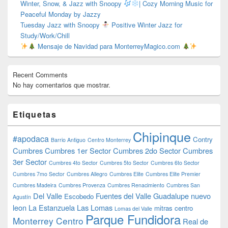
Winter, Snow, & Jazz with Snoopy
| Cozy Morning Music for
Peaceful Monday by Jazzy
Tuesday Jazz with Snoopy
Positive Winter Jazz for
Study/Work/Chill
Mensaje de Navidad para MonterreyMagico.com
Recent Comments
No hay comentarios que mostrar.
Etiquetas
Chipinque
#apodaca
Contry
Barrio Antiguo
Centro Monterrey
Cumbres
Cumbres 1er Sector
Cumbres 2do Sector
Cumbres
3er Sector
Cumbres 4to Sector
Cumbres 5to Sector
Cumbres 6to Sector
Cumbres 7mo Sector
Cumbres Allegro
Cumbres Elite
Cumbres Elite Premier
Cumbres Madeira
Cumbres Provenza
Cumbres Renacimiento
Cumbres San
Del Valle
Fuentes del Valle
Guadalupe nuevo
Escobedo
Agustín
leon
La Estanzuela
Las Lomas
mitras centro
Lomas del Valle
Parque Fundidora
Monterrey Centro
Real de