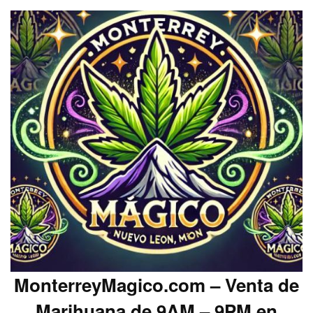
MonterreyMagico.com – Venta de
Marihuana de 9AM – 9PM en