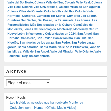
Valle del Sol Norte
,
Colonia Valle del Sur
,
Colonia Valle Real
,
Colonia
Villa Real
,
Colonia Villa Universidad
,
Colonia Villas de San Agustín
,
Colonia Villas del Oriente
,
Colonia Villas del Río
,
Colonia Vista
Hermosa
,
Cumbres
,
Cumbres 1er Sector
,
Cumbres 2do Sector
,
Cumbres 3er Sector
,
Del Paseo
,
La Estanzuela
,
Las Lomas
,
Las
Personalidades Más Destacadas en la Cultura Cannábica de
Monterrey
,
Lomas del Tecnológico
,
Monterrey
,
Monterrey Centro
,
Nuevo León: Influencers y Celebridades en 2024
,
San Ángel
,
San
Bernabé
,
San Isidro
,
San Javier
,
San Jerónimo
,
San Luis
,
San
Nicolás
,
San nicolas de los garza
,
San Pedro
,
San Pedro garza
garcia
,
Santa catarina
,
Santa María
,
Valle de la Primavera
,
Valle de
las Mitras
,
Valle de San Ángel
,
Valle del Mirador
,
Valle Oriente
,
Valle
Poniente
|
Deja un comentario
El
Archivos
área
de
widget
Archivos
barra
lateral
primaria
Recent Posts
Las históricas nevadas que han cubierto Monterrey
Cody Johnson – Human (Official Music Video)