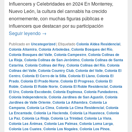
Influencers y Celebridades en 2024 En Monterrey,
Nuevo León, la cultura del cannabis ha crecido
enormemente, con muchas figuras públicas e
influencers que destacan por su participación
Las Personalidades Más Destacadas en la 
Seguir leyendo
→
Publicado en
Uncategorized
|
Etiquetado
Colonia Aldea Residencial
,
Colonia Altamira
,
Colonia Arboledas
,
Colonia Bosques del Río
,
Colonia Bosques del Valle
,
Colonia Campestre
,
Colonia Colinas de
La Rioja
,
Colonia Colinas de San Jerónimo
,
Colonia Colinas de Santa
Catarina
,
Colonia Colinas del Rey
,
Colonia Colinas del Río
,
Colonia
Colinas del Valle
,
Colonia Country Club
,
Colonia del Valle
,
Colonia El
Centro
,
Colonia El Cerro de la Silla
,
Colonia El Llano
,
Colonia El
Prado
,
Colonia El Prado Norte
,
Colonia El Progreso
,
Colonia El
Roble
,
Colonia El Roble Norte
,
Colonia El Roble Residencial
,
Colonia
El Uro
,
Colonia Escobedo
,
Colonia Espinosa
,
Colonia Fundadores
,
Colonia Independencia
,
Colonia Jardines de San Agustín
,
Colonia
Jardines de Valle Oriente
,
Colonia La Alhambra
,
Colonia La
Campana
,
Colonia La Cima
,
Colonia La Cima Residencial
,
Colonia
La Encantada
,
Colonia La Hacienda
,
Colonia La Huasteca
,
Colonia
La Paz
,
Colonia La Rioja
,
Colonia La Trinidad
,
Colonia La Vista
,
Colonia Las Ánimas
,
Colonia Las Palmas
,
Colonia Loma Larga
,
Colonia Los Cuates
,
Colonia Los Nogales
,
Colonia Los Pinos
,