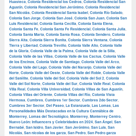
Huasteca
,
Colonia Residencial los Cedros
,
Colonia Residencial San
Agustín
,
Colonia Residencial San Jerónimo
,
Colonia Residencial
San Nicolás
,
Colonia Residencial Santa Isabel
,
Colonia Río Salado
,
Colonia San Jorge
,
Colonia San José
,
Colonia San Juan
,
Colonia San
Luis Residencial
,
Colonia Santa Cecilia
,
Colonia Santa Elena
,
Colonia Santa Fe
,
Colonia Santa Fe Residencial
,
Colonia Santa Julia
,
Colonia Santa Marta
,
Colonia Santa Rosa
,
Colonia Sendero
,
Colonia
Sierra Alta
,
Colonia Sierra Bonita
,
Colonia Sierra Ventana
,
Colonia
Tierra y Libertad
,
Colonia Treviño
,
Colonia Valle Alto
,
Colonia Valle
de la Gloria
,
Colonia Valle de la Palma
,
Colonia Valle de la Silla
,
Colonia Valle de las Villas
,
Colonia Valle de los Cactus
,
Colonia Valle
de los Encinos
,
Colonia Valle de Santiago
,
Colonia Valle del Arco
,
Colonia Valle del Lago
,
Colonia Valle del Naranjo
,
Colonia Valle del
Norte
,
Colonia Valle del Oeste
,
Colonia Valle del Roble
,
Colonia Valle
del Satélite
,
Colonia Valle del Sol
,
Colonia Valle del Sol 2
,
Colonia
Valle del Sol Norte
,
Colonia Valle del Sur
,
Colonia Valle Real
,
Colonia
Villa Real
,
Colonia Villa Universidad
,
Colonia Villas de San Agustín
,
Colonia Villas del Oriente
,
Colonia Villas del Río
,
Colonia Vista
Hermosa
,
Cumbres
,
Cumbres 1er Sector
,
Cumbres 2do Sector
,
Cumbres 3er Sector
,
Del Paseo
,
La Estanzuela
,
Las Lomas
,
Las
Personalidades Más Destacadas en la Cultura Cannábica de
Monterrey
,
Lomas del Tecnológico
,
Monterrey
,
Monterrey Centro
,
Nuevo León: Influencers y Celebridades en 2024
,
San Ángel
,
San
Bernabé
,
San Isidro
,
San Javier
,
San Jerónimo
,
San Luis
,
San
Nicolás
,
San nicolas de los garza
,
San Pedro
,
San Pedro garza