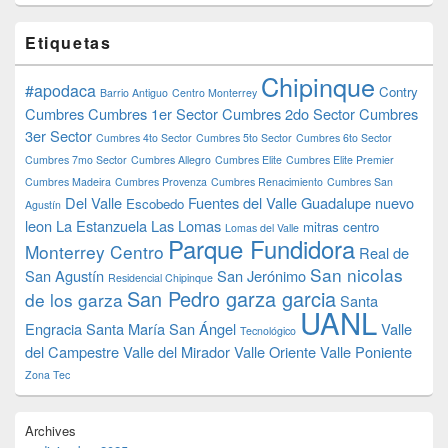
Etiquetas
Chipinque
#apodaca
Contry
Barrio Antiguo
Centro Monterrey
Cumbres
Cumbres 1er Sector
Cumbres 2do Sector
Cumbres
3er Sector
Cumbres 4to Sector
Cumbres 5to Sector
Cumbres 6to Sector
Cumbres 7mo Sector
Cumbres Allegro
Cumbres Elite
Cumbres Elite Premier
Cumbres Madeira
Cumbres Provenza
Cumbres Renacimiento
Cumbres San
Del Valle
Fuentes del Valle
Guadalupe nuevo
Escobedo
Agustín
leon
La Estanzuela
Las Lomas
mitras centro
Lomas del Valle
Parque Fundidora
Monterrey Centro
Real de
San nicolas
San Agustín
San Jerónimo
Residencial Chipinque
San Pedro garza garcia
de los garza
Santa
UANL
Engracia
Santa María
San Ángel
Valle
Tecnológico
del Campestre
Valle del Mirador
Valle Oriente
Valle Poniente
Zona Tec
Archives