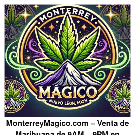
MonterreyMagico.com – Venta de
Marihuana de 9AM – 9PM en