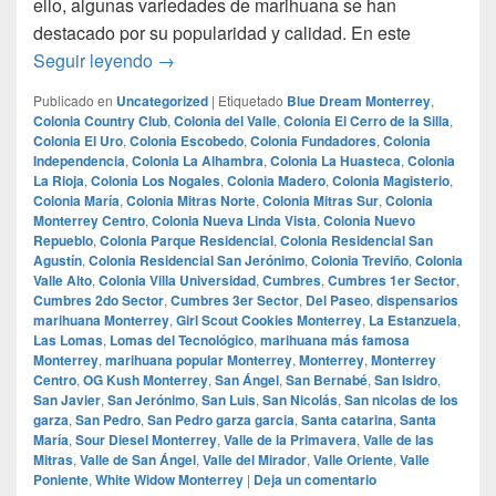
ello, algunas variedades de marihuana se han
destacado por su popularidad y calidad. En este
La Marihuana Más Famosa y Consumida en
Seguir leyendo
→
Publicado en
Uncategorized
|
Etiquetado
Blue Dream Monterrey
,
Colonia Country Club
,
Colonia del Valle
,
Colonia El Cerro de la Silla
,
Colonia El Uro
,
Colonia Escobedo
,
Colonia Fundadores
,
Colonia
Independencia
,
Colonia La Alhambra
,
Colonia La Huasteca
,
Colonia
La Rioja
,
Colonia Los Nogales
,
Colonia Madero
,
Colonia Magisterio
,
Colonia María
,
Colonia Mitras Norte
,
Colonia Mitras Sur
,
Colonia
Monterrey Centro
,
Colonia Nueva Linda Vista
,
Colonia Nuevo
Repueblo
,
Colonia Parque Residencial
,
Colonia Residencial San
Agustín
,
Colonia Residencial San Jerónimo
,
Colonia Treviño
,
Colonia
Valle Alto
,
Colonia Villa Universidad
,
Cumbres
,
Cumbres 1er Sector
,
Cumbres 2do Sector
,
Cumbres 3er Sector
,
Del Paseo
,
dispensarios
marihuana Monterrey
,
Girl Scout Cookies Monterrey
,
La Estanzuela
,
Las Lomas
,
Lomas del Tecnológico
,
marihuana más famosa
Monterrey
,
marihuana popular Monterrey
,
Monterrey
,
Monterrey
Centro
,
OG Kush Monterrey
,
San Ángel
,
San Bernabé
,
San Isidro
,
San Javier
,
San Jerónimo
,
San Luis
,
San Nicolás
,
San nicolas de los
garza
,
San Pedro
,
San Pedro garza garcia
,
Santa catarina
,
Santa
María
,
Sour Diesel Monterrey
,
Valle de la Primavera
,
Valle de las
Mitras
,
Valle de San Ángel
,
Valle del Mirador
,
Valle Oriente
,
Valle
Poniente
,
White Widow Monterrey
|
Deja un comentario