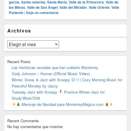
garcia
,
Santa catarina
,
Santa María
,
Valle de la Primavera
,
Valle de
las Mitras
,
Valle de San Ángel
,
Valle del Mirador
,
Valle Oriente
,
Valle
Poniente
|
Deja un comentario
El
Archivos
área
de
widget
Archivos
barra
lateral
primaria
Recent Posts
Las históricas nevadas que han cubierto Monterrey
Cody Johnson – Human (Official Music Video)
Winter, Snow, & Jazz with Snoopy
| Cozy Morning Music for
Peaceful Monday by Jazzy
Tuesday Jazz with Snoopy
Positive Winter Jazz for
Study/Work/Chill
Mensaje de Navidad para MonterreyMagico.com
Recent Comments
No hay comentarios que mostrar.