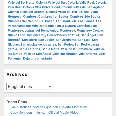
Valle del Sol Norte
,
Colonia Valle del Sur
,
Colonia Valle Real
,
Colonia
Villa Real
,
Colonia Villa Universidad
,
Colonia Villas de San Agustín
,
Colonia Villas del Oriente
,
Colonia Villas del Río
,
Colonia Vista
Hermosa
,
Cumbres
,
Cumbres 1er Sector
,
Cumbres 2do Sector
,
Cumbres 3er Sector
,
Del Paseo
,
La Estanzuela
,
Las Lomas
,
Las
Personalidades Más Destacadas en la Cultura Cannábica de
Monterrey
,
Lomas del Tecnológico
,
Monterrey
,
Monterrey Centro
,
Nuevo León: Influencers y Celebridades en 2024
,
San Ángel
,
San
Bernabé
,
San Isidro
,
San Javier
,
San Jerónimo
,
San Luis
,
San
Nicolás
,
San nicolas de los garza
,
San Pedro
,
San Pedro garza
garcia
,
Santa catarina
,
Santa María
,
Valle de la Primavera
,
Valle de
las Mitras
,
Valle de San Ángel
,
Valle del Mirador
,
Valle Oriente
,
Valle
Poniente
|
Deja un comentario
El
Archivos
área
de
widget
Archivos
barra
lateral
primaria
Recent Posts
Las históricas nevadas que han cubierto Monterrey
Cody Johnson – Human (Official Music Video)