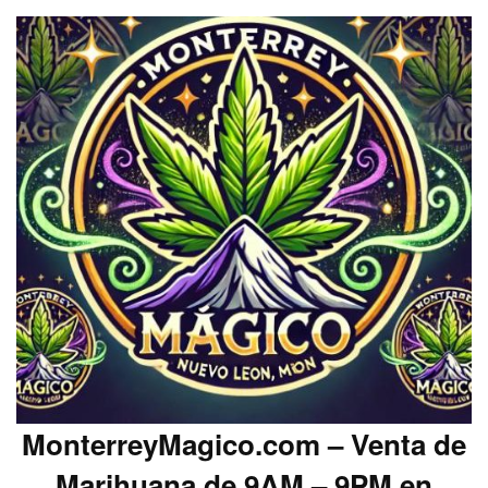
MonterreyMagico.com – Venta de
Marihuana de 9AM – 9PM en