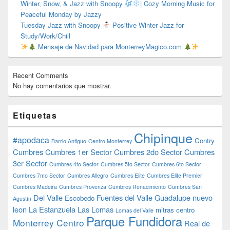
Winter, Snow, & Jazz with Snoopy
| Cozy Morning Music for
Peaceful Monday by Jazzy
Tuesday Jazz with Snoopy
Positive Winter Jazz for
Study/Work/Chill
Mensaje de Navidad para MonterreyMagico.com
Recent Comments
No hay comentarios que mostrar.
Etiquetas
Chipinque
#apodaca
Contry
Barrio Antiguo
Centro Monterrey
Cumbres
Cumbres 1er Sector
Cumbres 2do Sector
Cumbres
3er Sector
Cumbres 4to Sector
Cumbres 5to Sector
Cumbres 6to Sector
Cumbres 7mo Sector
Cumbres Allegro
Cumbres Elite
Cumbres Elite Premier
Cumbres Madeira
Cumbres Provenza
Cumbres Renacimiento
Cumbres San
Del Valle
Fuentes del Valle
Guadalupe nuevo
Escobedo
Agustín
leon
La Estanzuela
Las Lomas
mitras centro
Lomas del Valle
Parque Fundidora
Monterrey Centro
Real de