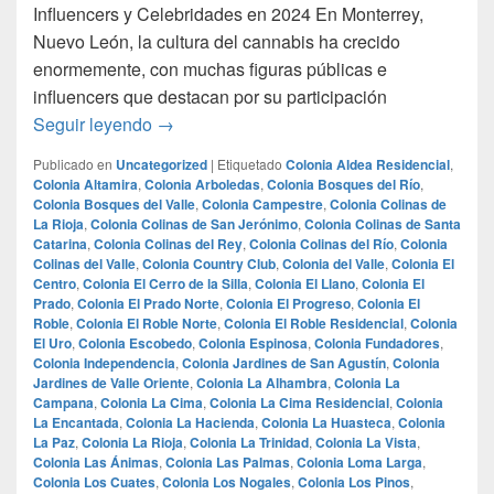
Influencers y Celebridades en 2024 En Monterrey,
Nuevo León, la cultura del cannabis ha crecido
enormemente, con muchas figuras públicas e
influencers que destacan por su participación
Las Personalidades Más Destacadas en la 
Seguir leyendo
→
Publicado en
Uncategorized
|
Etiquetado
Colonia Aldea Residencial
,
Colonia Altamira
,
Colonia Arboledas
,
Colonia Bosques del Río
,
Colonia Bosques del Valle
,
Colonia Campestre
,
Colonia Colinas de
La Rioja
,
Colonia Colinas de San Jerónimo
,
Colonia Colinas de Santa
Catarina
,
Colonia Colinas del Rey
,
Colonia Colinas del Río
,
Colonia
Colinas del Valle
,
Colonia Country Club
,
Colonia del Valle
,
Colonia El
Centro
,
Colonia El Cerro de la Silla
,
Colonia El Llano
,
Colonia El
Prado
,
Colonia El Prado Norte
,
Colonia El Progreso
,
Colonia El
Roble
,
Colonia El Roble Norte
,
Colonia El Roble Residencial
,
Colonia
El Uro
,
Colonia Escobedo
,
Colonia Espinosa
,
Colonia Fundadores
,
Colonia Independencia
,
Colonia Jardines de San Agustín
,
Colonia
Jardines de Valle Oriente
,
Colonia La Alhambra
,
Colonia La
Campana
,
Colonia La Cima
,
Colonia La Cima Residencial
,
Colonia
La Encantada
,
Colonia La Hacienda
,
Colonia La Huasteca
,
Colonia
La Paz
,
Colonia La Rioja
,
Colonia La Trinidad
,
Colonia La Vista
,
Colonia Las Ánimas
,
Colonia Las Palmas
,
Colonia Loma Larga
,
Colonia Los Cuates
,
Colonia Los Nogales
,
Colonia Los Pinos
,