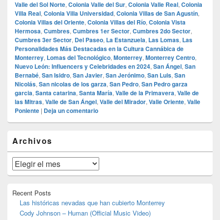
Valle del Sol Norte
,
Colonia Valle del Sur
,
Colonia Valle Real
,
Colonia
Villa Real
,
Colonia Villa Universidad
,
Colonia Villas de San Agustín
,
Colonia Villas del Oriente
,
Colonia Villas del Río
,
Colonia Vista
Hermosa
,
Cumbres
,
Cumbres 1er Sector
,
Cumbres 2do Sector
,
Cumbres 3er Sector
,
Del Paseo
,
La Estanzuela
,
Las Lomas
,
Las
Personalidades Más Destacadas en la Cultura Cannábica de
Monterrey
,
Lomas del Tecnológico
,
Monterrey
,
Monterrey Centro
,
Nuevo León: Influencers y Celebridades en 2024
,
San Ángel
,
San
Bernabé
,
San Isidro
,
San Javier
,
San Jerónimo
,
San Luis
,
San
Nicolás
,
San nicolas de los garza
,
San Pedro
,
San Pedro garza
garcia
,
Santa catarina
,
Santa María
,
Valle de la Primavera
,
Valle de
las Mitras
,
Valle de San Ángel
,
Valle del Mirador
,
Valle Oriente
,
Valle
Poniente
|
Deja un comentario
El
Archivos
área
de
widget
Archivos
barra
lateral
primaria
Recent Posts
Las históricas nevadas que han cubierto Monterrey
Cody Johnson – Human (Official Music Video)