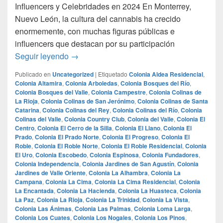
Influencers y Celebridades en 2024 En Monterrey,
Nuevo León, la cultura del cannabis ha crecido
enormemente, con muchas figuras públicas e
influencers que destacan por su participación
Las Personalidades Más Destacadas en la 
Seguir leyendo
→
Publicado en
Uncategorized
|
Etiquetado
Colonia Aldea Residencial
,
Colonia Altamira
,
Colonia Arboledas
,
Colonia Bosques del Río
,
Colonia Bosques del Valle
,
Colonia Campestre
,
Colonia Colinas de
La Rioja
,
Colonia Colinas de San Jerónimo
,
Colonia Colinas de Santa
Catarina
,
Colonia Colinas del Rey
,
Colonia Colinas del Río
,
Colonia
Colinas del Valle
,
Colonia Country Club
,
Colonia del Valle
,
Colonia El
Centro
,
Colonia El Cerro de la Silla
,
Colonia El Llano
,
Colonia El
Prado
,
Colonia El Prado Norte
,
Colonia El Progreso
,
Colonia El
Roble
,
Colonia El Roble Norte
,
Colonia El Roble Residencial
,
Colonia
El Uro
,
Colonia Escobedo
,
Colonia Espinosa
,
Colonia Fundadores
,
Colonia Independencia
,
Colonia Jardines de San Agustín
,
Colonia
Jardines de Valle Oriente
,
Colonia La Alhambra
,
Colonia La
Campana
,
Colonia La Cima
,
Colonia La Cima Residencial
,
Colonia
La Encantada
,
Colonia La Hacienda
,
Colonia La Huasteca
,
Colonia
La Paz
,
Colonia La Rioja
,
Colonia La Trinidad
,
Colonia La Vista
,
Colonia Las Ánimas
,
Colonia Las Palmas
,
Colonia Loma Larga
,
Colonia Los Cuates
,
Colonia Los Nogales
,
Colonia Los Pinos
,