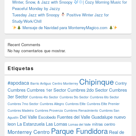
Winter, Snow, & Jazz with Snoopy
| Cozy Morning Music for
Peaceful Monday by Jazzy
Tuesday Jazz with Snoopy
Positive Winter Jazz for
Study/Work/Chill
Mensaje de Navidad para MonterreyMagico.com
Recent Comments
No hay comentarios que mostrar.
Etiquetas
Chipinque
#apodaca
Contry
Barrio Antiguo
Centro Monterrey
Cumbres
Cumbres 1er Sector
Cumbres 2do Sector
Cumbres
3er Sector
Cumbres 4to Sector
Cumbres 5to Sector
Cumbres 6to Sector
Cumbres 7mo Sector
Cumbres Allegro
Cumbres Elite
Cumbres Elite Premier
Cumbres Madeira
Cumbres Provenza
Cumbres Renacimiento
Cumbres San
Del Valle
Fuentes del Valle
Guadalupe nuevo
Escobedo
Agustín
leon
La Estanzuela
Las Lomas
mitras centro
Lomas del Valle
Parque Fundidora
Monterrey Centro
Real de