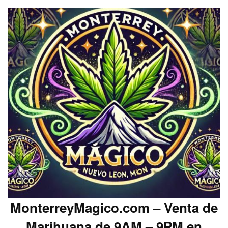
MonterreyMagico.com – Venta de
Marihuana de 9AM – 9PM en