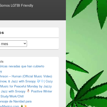
Somos LGTBI Friendly
os
sts
óricas nevadas que han cubierto
ey
hnson – Human (Official Music Video)
 Snow, & Jazz with Snoopy
| Cozy
 Music for Peaceful Monday by Jazzy
 Jazz with Snoopy
Positive Winter
 Study/Work/Chill
nsaje de Navidad para
eyMagico.com