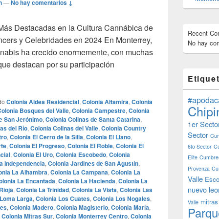
n
—
No hay comentarios ↓
 Más Destacadas en la Cultura Cannábica de
Recent C
ncers y Celebridades en 2024 En Monterrey,
No hay com
annabis ha crecido enormemente, con muchas
 que destacan por su participación
dades Más Destacadas en la Cultura Cannábica de Monterrey, N
Etique
#apodac
do
Colonia Aldea Residencial
,
Colonia Altamira
,
Colonia
Chipi
olonia Bosques del Valle
,
Colonia Campestre
,
Colonia
de San Jerónimo
,
Colonia Colinas de Santa Catarina
,
1er Secto
as del Río
,
Colonia Colinas del Valle
,
Colonia Country
Sector
Cum
tro
,
Colonia El Cerro de la Silla
,
Colonia El Llano
,
rte
,
Colonia El Progreso
,
Colonia El Roble
,
Colonia El
6to Sector
C
cial
,
Colonia El Uro
,
Colonia Escobedo
,
Colonia
Elite
Cumbres
a Independencia
,
Colonia Jardines de San Agustín
,
Provenza
Cu
onia La Alhambra
,
Colonia La Campana
,
Colonia La
Valle
Esco
olonia La Encantada
,
Colonia La Hacienda
,
Colonia La
nuevo leo
Rioja
,
Colonia La Trinidad
,
Colonia La Vista
,
Colonia Las
 Loma Larga
,
Colonia Los Cuates
,
Colonia Los Nogales
,
mitras
Valle
tes
,
Colonia Madero
,
Colonia Magisterio
,
Colonia María
,
Parqu
,
Colonia Mitras Sur
,
Colonia Monterrey Centro
,
Colonia