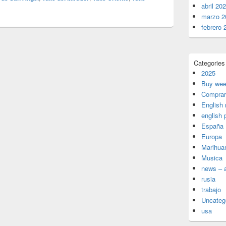
abril 20
marzo 2
febrero 
Categories
2025
Buy wee
Comprar
English
english 
España
Europa
Marihua
Musica
news – a
rusia
trabajo
Uncateg
usa