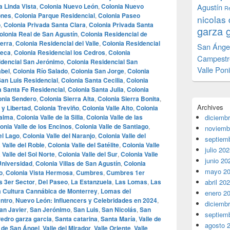
 Linda Vista
,
Colonia Nuevo León
,
Colonia Nuevo
Agustín
Re
ones
,
Colonia Parque Residencial
,
Colonia Paseo
nicolas 
o
,
Colonia Privada Santa Clara
,
Colonia Privada Santa
garza 
olonia Real de San Agustín
,
Colonia Residencial de
ierra
,
Colonia Residencial del Valle
,
Colonia Residencial
San Ánge
teca
,
Colonia Residencial los Cedros
,
Colonia
Campestr
idencial San Jerónimo
,
Colonia Residencial San
Valle Pon
abel
,
Colonia Río Salado
,
Colonia San Jorge
,
Colonia
San Luis Residencial
,
Colonia Santa Cecilia
,
Colonia
a Santa Fe Residencial
,
Colonia Santa Julia
,
Colonia
onia Sendero
,
Colonia Sierra Alta
,
Colonia Sierra Bonita
,
Archives
 y Libertad
,
Colonia Treviño
,
Colonia Valle Alto
,
Colonia
Palma
,
Colonia Valle de la Silla
,
Colonia Valle de las
diciemb
onia Valle de los Encinos
,
Colonia Valle de Santiago
,
noviemb
el Lago
,
Colonia Valle del Naranjo
,
Colonia Valle del
septiem
 Valle del Roble
,
Colonia Valle del Satélite
,
Colonia Valle
julio 20
 Valle del Sol Norte
,
Colonia Valle del Sur
,
Colonia Valle
junio 20
 Universidad
,
Colonia Villas de San Agustín
,
Colonia
mayo 2
o
,
Colonia Vista Hermosa
,
Cumbres
,
Cumbres 1er
 3er Sector
,
Del Paseo
,
La Estanzuela
,
Las Lomas
,
Las
abril 20
 Cultura Cannábica de Monterrey
,
Lomas del
enero 2
ntro
,
Nuevo León: Influencers y Celebridades en 2024
,
diciemb
an Javier
,
San Jerónimo
,
San Luis
,
San Nicolás
,
San
septiem
edro garza garcia
,
Santa catarina
,
Santa María
,
Valle de
agosto 
e de San Ángel
,
Valle del Mirador
,
Valle Oriente
,
Valle