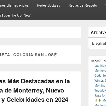
es clientes envios
Redes Sociales
Reglas de Respeto
all over the US (New)
El
Archiv
área
de
widget
Archivos
barra
lateral
UETA:
COLONIA SAN JOSÉ
primaria
Recent Po
Las hist
Monterr
Cody Jo
es Más Destacadas en la
Winter,
Morning
a de Monterrey, Nuevo
Tuesday
Jazz for
 y Celebridades en 2024
Me
Monterr