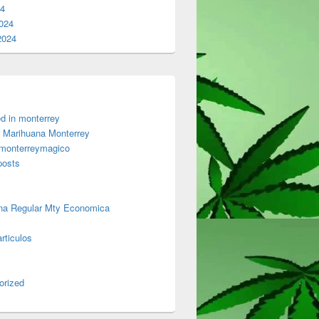
24
024
2024
d in monterrey
 Marihuana Monterrey
 monterreymagico
posts
na Regular Mty Economica
rticulos
orized