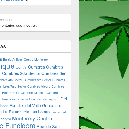
omments
entarios que mostrar.
uevo León: Influencers y Celebridades en 2024
tas
a
Barrio Antiguo
Centro Monterrey
nque
Cumbres
Cumbres
Contry
r
Cumbres 2do Sector
Cumbres 3er
bres 4to Sector
Cumbres 5to Sector
Cumbres
umbres 7mo Sector
Cumbres Allegro
Cumbres
 Elite Premier
Cumbres Madeira
Cumbres
Del
mbres Renacimiento
Cumbres San Agustín
Fuentes del Valle
Guadalupe
bedo
n
La Estanzuela
Las Lomas
Lomas del
Monterrey Centro
 centro
e Fundidora
Real de San