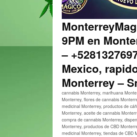
MonterreyMagi
9PM en Monter
– +5281327697
Mexico, rapido
Monterrey – 
cannabis Monterrey, marihuana Monter
Monterrey, flores de cannabis Monterr
medicinal Monterrey, productos de cá
Monterrey, aceite de cannabis Monter
compra de cannabis Monterrey, dispen
Monterrey, productos de CBD Monterre
medicinal Monterrey, tiendas de CBD 