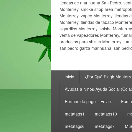
tiendas de marihuana San Pedro, ven
Monterrey, smoke shop área metropolit
Monterrey, vapeo Monterrey, tiendas d
Monterrey, tiendas de tabaco Monterre
cigarrillos Monterrey, shisha Monterre
venta de vapeadores Monterrey, fumar
productos para shisha Monterrey, fum
san pedro garza marihuana, san pedro 
Menú
Inicio
¿Por Qué Elegir Monterr
principal
Ayudas a Niños-Ayuda Social (Cola
Formas de pago – Envio
Fumar
metatags1
metatags10
me
metatags6
metatags7
Mus