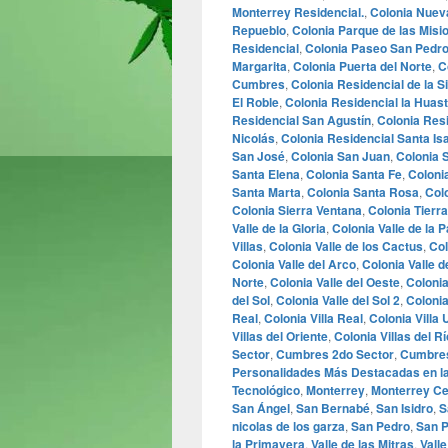
Monterrey Residencial.
,
Colonia Nueva
Repueblo
,
Colonia Parque de las Misi
Residencial
,
Colonia Paseo San Pedr
Margarita
,
Colonia Puerta del Norte
,
C
Cumbres
,
Colonia Residencial de la S
El Roble
,
Colonia Residencial la Huas
Residencial San Agustín
,
Colonia Res
Nicolás
,
Colonia Residencial Santa Is
San José
,
Colonia San Juan
,
Colonia 
Santa Elena
,
Colonia Santa Fe
,
Coloni
Santa Marta
,
Colonia Santa Rosa
,
Col
Colonia Sierra Ventana
,
Colonia Tierra
Valle de la Gloria
,
Colonia Valle de la 
Villas
,
Colonia Valle de los Cactus
,
Col
Colonia Valle del Arco
,
Colonia Valle d
Norte
,
Colonia Valle del Oeste
,
Colonia
del Sol
,
Colonia Valle del Sol 2
,
Colonia
Real
,
Colonia Villa Real
,
Colonia Villa
Villas del Oriente
,
Colonia Villas del Rí
Sector
,
Cumbres 2do Sector
,
Cumbres
Personalidades Más Destacadas en la
Tecnológico
,
Monterrey
,
Monterrey Ce
San Ángel
,
San Bernabé
,
San Isidro
,
S
nicolas de los garza
,
San Pedro
,
San P
la Primavera
,
Valle de las Mitras
,
Vall