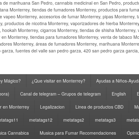
ta de marihuana San Pedro, cannabis medicinal en San Pedro, produ
ana Monterrey, tiendas de fumadores Monterrey, productos para fumar M
e vapeo Monterrey, accesorios de fumar Monterrey, pipas Monterrey, 
y, productos de nicotina Monterrey, vaporizadores de hierba Monterre
y, hookah Monterrey, cigarros Monterrey, tiendas de shisha Monterrey, 
 en Monterrey, tiendas para fumadores Monterrey, venta de tabaco Mo
adores Monterrey, áreas de fumadores Monterrey, marihuana Monterrey
garza, fuentes del valle san pedro garza, 420 san pedro garza garcia
ey Mágico?
¿Que visitar en Monterrey?
Ayudas a Niños-Ayuda
bora)
Canal de telegram – Grupos de telegram
English
E
 en Monterrey
Legalizacion
Linea de productos CBD
Ma
tatags11
metatags12
metatags2
metatags3
metat
ica Cannabica
Musica para Fumar Recomendaciones
Opinio