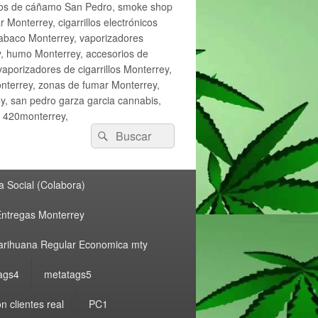
ctos de cáñamo San Pedro, smoke shop
onterrey, cigarrillos electrónicos
tabaco Monterrey, vaporizadores
y, humo Monterrey, accesorios de
vaporizadores de cigarrillos Monterrey,
nterrey, zonas de fumar Monterrey,
, san pedro garza garcia cannabis,
, 420monterrey,
Buscar
Buscar
por:
 Social (Colabora)
ntregas Monterrey
rihuana Regular Economica mty
ags4
metatags5
n clientes real
PC1