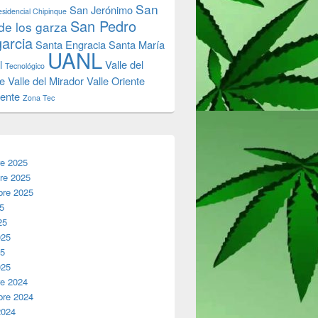
San
San Jerónimo
sidencial Chipinque
San Pedro
de los garza
garcia
Santa Engracia
Santa María
UANL
l
Valle del
Tecnológico
e
Valle del Mirador
Valle Oriente
iente
Zona Tec
re 2025
re 2025
bre 2025
25
25
025
25
025
re 2024
bre 2024
2024