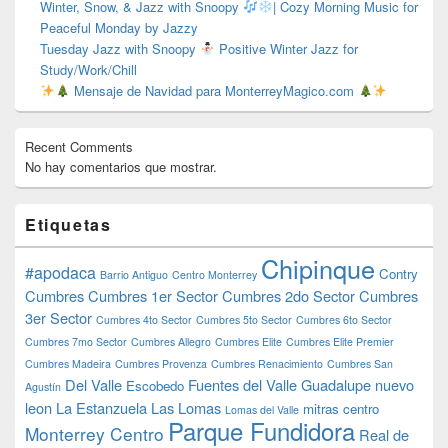
Winter, Snow, & Jazz with Snoopy
| Cozy Morning Music for
Peaceful Monday by Jazzy
Tuesday Jazz with Snoopy
Positive Winter Jazz for
Study/Work/Chill
Mensaje de Navidad para MonterreyMagico.com
Recent Comments
No hay comentarios que mostrar.
Etiquetas
Chipinque
#apodaca
Contry
Barrio Antiguo
Centro Monterrey
Cumbres
Cumbres 1er Sector
Cumbres 2do Sector
Cumbres
3er Sector
Cumbres 4to Sector
Cumbres 5to Sector
Cumbres 6to Sector
Cumbres 7mo Sector
Cumbres Allegro
Cumbres Elite
Cumbres Elite Premier
Cumbres Madeira
Cumbres Provenza
Cumbres Renacimiento
Cumbres San
Del Valle
Fuentes del Valle
Guadalupe nuevo
Escobedo
Agustín
leon
La Estanzuela
Las Lomas
mitras centro
Lomas del Valle
Parque Fundidora
Monterrey Centro
Real de