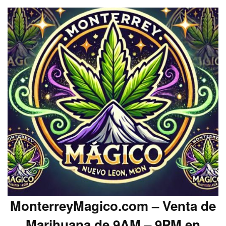
MonterreyMagico.com – Venta de
Marihuana de 9AM – 9PM en