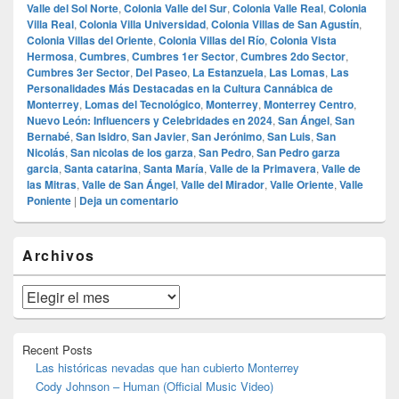
Valle del Sol Norte
,
Colonia Valle del Sur
,
Colonia Valle Real
,
Colonia
Villa Real
,
Colonia Villa Universidad
,
Colonia Villas de San Agustín
,
Colonia Villas del Oriente
,
Colonia Villas del Río
,
Colonia Vista
Hermosa
,
Cumbres
,
Cumbres 1er Sector
,
Cumbres 2do Sector
,
Cumbres 3er Sector
,
Del Paseo
,
La Estanzuela
,
Las Lomas
,
Las
Personalidades Más Destacadas en la Cultura Cannábica de
Monterrey
,
Lomas del Tecnológico
,
Monterrey
,
Monterrey Centro
,
Nuevo León: Influencers y Celebridades en 2024
,
San Ángel
,
San
Bernabé
,
San Isidro
,
San Javier
,
San Jerónimo
,
San Luis
,
San
Nicolás
,
San nicolas de los garza
,
San Pedro
,
San Pedro garza
garcia
,
Santa catarina
,
Santa María
,
Valle de la Primavera
,
Valle de
las Mitras
,
Valle de San Ángel
,
Valle del Mirador
,
Valle Oriente
,
Valle
Poniente
|
Deja un comentario
El
Archivos
área
de
widget
Archivos
barra
lateral
primaria
Recent Posts
Las históricas nevadas que han cubierto Monterrey
Cody Johnson – Human (Official Music Video)