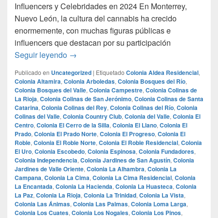
Influencers y Celebridades en 2024 En Monterrey,
Nuevo León, la cultura del cannabis ha crecido
enormemente, con muchas figuras públicas e
influencers que destacan por su participación
Las Personalidades Más Destacadas en la 
Seguir leyendo
→
Publicado en
Uncategorized
|
Etiquetado
Colonia Aldea Residencial
,
Colonia Altamira
,
Colonia Arboledas
,
Colonia Bosques del Río
,
Colonia Bosques del Valle
,
Colonia Campestre
,
Colonia Colinas de
La Rioja
,
Colonia Colinas de San Jerónimo
,
Colonia Colinas de Santa
Catarina
,
Colonia Colinas del Rey
,
Colonia Colinas del Río
,
Colonia
Colinas del Valle
,
Colonia Country Club
,
Colonia del Valle
,
Colonia El
Centro
,
Colonia El Cerro de la Silla
,
Colonia El Llano
,
Colonia El
Prado
,
Colonia El Prado Norte
,
Colonia El Progreso
,
Colonia El
Roble
,
Colonia El Roble Norte
,
Colonia El Roble Residencial
,
Colonia
El Uro
,
Colonia Escobedo
,
Colonia Espinosa
,
Colonia Fundadores
,
Colonia Independencia
,
Colonia Jardines de San Agustín
,
Colonia
Jardines de Valle Oriente
,
Colonia La Alhambra
,
Colonia La
Campana
,
Colonia La Cima
,
Colonia La Cima Residencial
,
Colonia
La Encantada
,
Colonia La Hacienda
,
Colonia La Huasteca
,
Colonia
La Paz
,
Colonia La Rioja
,
Colonia La Trinidad
,
Colonia La Vista
,
Colonia Las Ánimas
,
Colonia Las Palmas
,
Colonia Loma Larga
,
Colonia Los Cuates
,
Colonia Los Nogales
,
Colonia Los Pinos
,