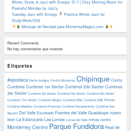
Winter, Snow, & Jazz with Snoopy
| Cozy Morning Music for
Peaceful Monday by Jazzy
Tuesday Jazz with Snoopy
Positive Winter Jazz for
Study/Work/Chill
Mensaje de Navidad para MonterreyMagico.com
Recent Comments
No hay comentarios que mostrar.
Etiquetas
Chipinque
#apodaca
Contry
Barrio Antiguo
Centro Monterrey
Cumbres
Cumbres 1er Sector
Cumbres 2do Sector
Cumbres
3er Sector
Cumbres 4to Sector
Cumbres 5to Sector
Cumbres 6to Sector
Cumbres 7mo Sector
Cumbres Allegro
Cumbres Elite
Cumbres Elite Premier
Cumbres Madeira
Cumbres Provenza
Cumbres Renacimiento
Cumbres San
Del Valle
Fuentes del Valle
Guadalupe nuevo
Escobedo
Agustín
leon
La Estanzuela
Las Lomas
mitras centro
Lomas del Valle
Parque Fundidora
Monterrey Centro
Real de