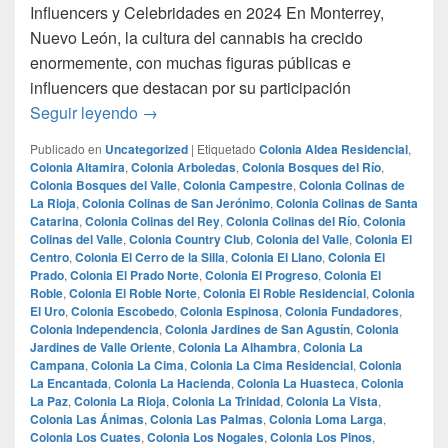
Influencers y Celebridades en 2024 En Monterrey,
Nuevo León, la cultura del cannabis ha crecido
enormemente, con muchas figuras públicas e
influencers que destacan por su participación
Las Personalidades Más Destacadas en la 
Seguir leyendo
→
Publicado en
Uncategorized
|
Etiquetado
Colonia Aldea Residencial
,
Colonia Altamira
,
Colonia Arboledas
,
Colonia Bosques del Río
,
Colonia Bosques del Valle
,
Colonia Campestre
,
Colonia Colinas de
La Rioja
,
Colonia Colinas de San Jerónimo
,
Colonia Colinas de Santa
Catarina
,
Colonia Colinas del Rey
,
Colonia Colinas del Río
,
Colonia
Colinas del Valle
,
Colonia Country Club
,
Colonia del Valle
,
Colonia El
Centro
,
Colonia El Cerro de la Silla
,
Colonia El Llano
,
Colonia El
Prado
,
Colonia El Prado Norte
,
Colonia El Progreso
,
Colonia El
Roble
,
Colonia El Roble Norte
,
Colonia El Roble Residencial
,
Colonia
El Uro
,
Colonia Escobedo
,
Colonia Espinosa
,
Colonia Fundadores
,
Colonia Independencia
,
Colonia Jardines de San Agustín
,
Colonia
Jardines de Valle Oriente
,
Colonia La Alhambra
,
Colonia La
Campana
,
Colonia La Cima
,
Colonia La Cima Residencial
,
Colonia
La Encantada
,
Colonia La Hacienda
,
Colonia La Huasteca
,
Colonia
La Paz
,
Colonia La Rioja
,
Colonia La Trinidad
,
Colonia La Vista
,
Colonia Las Ánimas
,
Colonia Las Palmas
,
Colonia Loma Larga
,
Colonia Los Cuates
,
Colonia Los Nogales
,
Colonia Los Pinos
,