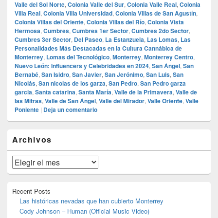
Valle del Sol Norte
,
Colonia Valle del Sur
,
Colonia Valle Real
,
Colonia
Villa Real
,
Colonia Villa Universidad
,
Colonia Villas de San Agustín
,
Colonia Villas del Oriente
,
Colonia Villas del Río
,
Colonia Vista
Hermosa
,
Cumbres
,
Cumbres 1er Sector
,
Cumbres 2do Sector
,
Cumbres 3er Sector
,
Del Paseo
,
La Estanzuela
,
Las Lomas
,
Las
Personalidades Más Destacadas en la Cultura Cannábica de
Monterrey
,
Lomas del Tecnológico
,
Monterrey
,
Monterrey Centro
,
Nuevo León: Influencers y Celebridades en 2024
,
San Ángel
,
San
Bernabé
,
San Isidro
,
San Javier
,
San Jerónimo
,
San Luis
,
San
Nicolás
,
San nicolas de los garza
,
San Pedro
,
San Pedro garza
garcia
,
Santa catarina
,
Santa María
,
Valle de la Primavera
,
Valle de
las Mitras
,
Valle de San Ángel
,
Valle del Mirador
,
Valle Oriente
,
Valle
Poniente
|
Deja un comentario
El
Archivos
área
de
widget
Archivos
barra
lateral
primaria
Recent Posts
Las históricas nevadas que han cubierto Monterrey
Cody Johnson – Human (Official Music Video)