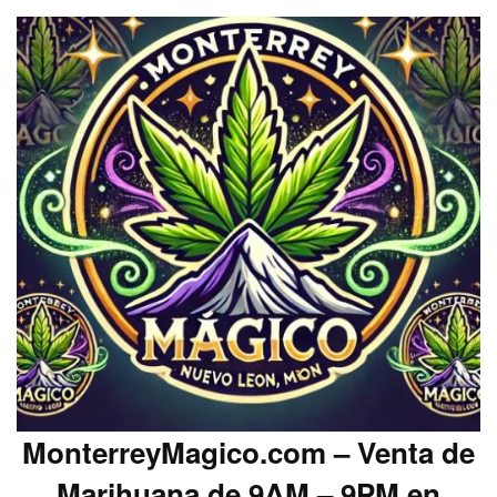
MonterreyMagico.com – Venta de
Marihuana de 9AM – 9PM en