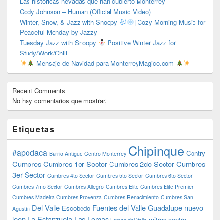
Las históricas nevadas que han cubierto Monterrey
Cody Johnson – Human (Official Music Video)
Winter, Snow, & Jazz with Snoopy
| Cozy Morning Music for
Peaceful Monday by Jazzy
Tuesday Jazz with Snoopy
Positive Winter Jazz for
Study/Work/Chill
Mensaje de Navidad para MonterreyMagico.com
Recent Comments
No hay comentarios que mostrar.
Etiquetas
Chipinque
#apodaca
Contry
Barrio Antiguo
Centro Monterrey
Cumbres
Cumbres 1er Sector
Cumbres 2do Sector
Cumbres
3er Sector
Cumbres 4to Sector
Cumbres 5to Sector
Cumbres 6to Sector
Cumbres 7mo Sector
Cumbres Allegro
Cumbres Elite
Cumbres Elite Premier
Cumbres Madeira
Cumbres Provenza
Cumbres Renacimiento
Cumbres San
Del Valle
Fuentes del Valle
Guadalupe nuevo
Escobedo
Agustín
leon
La Estanzuela
Las Lomas
mitras centro
Lomas del Valle