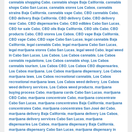
cannabis shopping Cabo
,
cannabis shops Baja California
,
cannabis
shops Cabo San Lucas
,
cannabis stores Los Cabos
,
cannabis
strains Baja California
,
cannabis vape Cabo
,
CBD cannabis Cabo
,
CBD delivery Baja California
,
CBD delivery Cabo
,
CBD delivery
near Cabo
,
CBD dispensaries Cabo
,
CBD edibles Cabo San Lucas
,
CBD for sale Cabo
,
CBD oils Baja California
,
CBD oils Cabo
,
CBD
products Cabo
,
CBD stores Los Cabos
,
CBD vape Baja California
,
CBD vape Cabo
,
CBD vape Cabo San Lucas
,
legal cannabis Baja
California
,
legal cannabis Cabo
,
legal marijuana Cabo San Lucas
,
legal marijuana stores Cabo San Lucas
,
legal weed Cabo
,
legal weed
in Cabo San Lucas
,
Los Cabos
,
Los Cabos cannabis
,
Los Cabos
cannabis regulations
,
Los Cabos cannabis shop
,
Los Cabos
cannabis tourism
,
Los Cabos CBD
,
Los Cabos CBD dispensaries
,
Los Cabos marijuana
,
Los Cabos marijuana dispensary
,
Los Cabos
marijuana laws
,
Los Cabos recreational cannabis
,
Los Cabos
recreational marijuana laws
,
Los Cabos weed delivery
,
Los Cabos
weed delivery services
,
Los Cabos weed products
,
marijuana
buying process Cabo
,
marijuana cards Cabo San Lucas
,
marijuana
CBD Cabo
,
marijuana concentrate Cabo
,
marijuana concentrate
Cabo San Lucas
,
marijuana concentrates Baja California
,
marijuana
concentrates Cabo
,
marijuana concentrates San José del Cabo
,
marijuana delivery Baja California
,
marijuana delivery Los Cabos
,
marijuana delivery services Cabo San Lucas
,
marijuana
dispensaries Los Cabos
,
marijuana dispensary Baja California
,
marijuana dispensary Cabo San Lucas
,
marijuana dispensary in