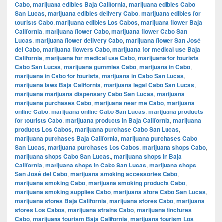
Cabo
,
marijuana edibles Baja California
,
marijuana edibles Cabo
San Lucas
,
marijuana edibles delivery Cabo
,
marijuana edibles for
tourists Cabo
,
marijuana edibles Los Cabos
,
marijuana flower Baja
California
,
marijuana flower Cabo
,
marijuana flower Cabo San
Lucas
,
marijuana flower delivery Cabo
,
marijuana flower San José
del Cabo
,
marijuana flowers Cabo
,
marijuana for medical use Baja
California
,
marijuana for medical use Cabo
,
marijuana for tourists
Cabo San Lucas
,
marijuana gummies Cabo
,
marijuana in Cabo
,
marijuana in Cabo for tourists
,
marijuana in Cabo San Lucas
,
marijuana laws Baja California
,
marijuana legal Cabo San Lucas
,
marijuana marijuana dispensary Cabo San Lucas
,
marijuana
marijuana purchases Cabo
,
marijuana near me Cabo
,
marijuana
online Cabo
,
marijuana online Cabo San Lucas
,
marijuana products
for tourists Cabo
,
marijuana products in Baja California
,
marijuana
products Los Cabos
,
marijuana purchase Cabo San Lucas
,
marijuana purchases Baja California
,
marijuana purchases Cabo
San Lucas
,
marijuana purchases Los Cabos
,
marijuana shops Cabo
,
marijuana shops Cabo San Lucas.
,
marijuana shops in Baja
California
,
marijuana shops in Cabo San Lucas
,
marijuana shops
San José del Cabo
,
marijuana smoking accessories Cabo
,
marijuana smoking Cabo
,
marijuana smoking products Cabo
,
marijuana smoking supplies Cabo
,
marijuana store Cabo San Lucas
,
marijuana stores Baja California
,
marijuana stores Cabo
,
marijuana
stores Los Cabos
,
marijuana strains Cabo
,
marijuana tinctures
Cabo
,
marijuana tourism Baja California
,
marijuana tourism Los