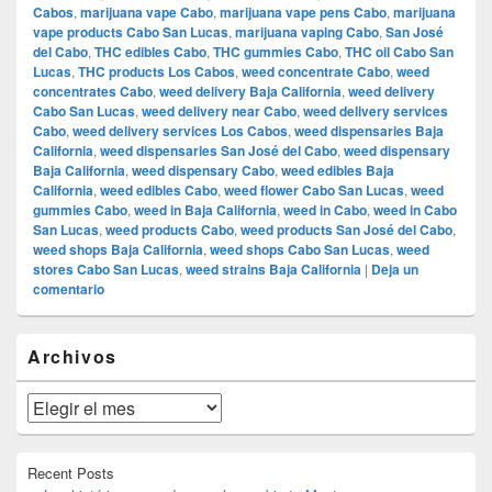
Cabos
,
marijuana vape Cabo
,
marijuana vape pens Cabo
,
marijuana
vape products Cabo San Lucas
,
marijuana vaping Cabo
,
San José
del Cabo
,
THC edibles Cabo
,
THC gummies Cabo
,
THC oil Cabo San
Lucas
,
THC products Los Cabos
,
weed concentrate Cabo
,
weed
concentrates Cabo
,
weed delivery Baja California
,
weed delivery
Cabo San Lucas
,
weed delivery near Cabo
,
weed delivery services
Cabo
,
weed delivery services Los Cabos
,
weed dispensaries Baja
California
,
weed dispensaries San José del Cabo
,
weed dispensary
Baja California
,
weed dispensary Cabo
,
weed edibles Baja
California
,
weed edibles Cabo
,
weed flower Cabo San Lucas
,
weed
gummies Cabo
,
weed in Baja California
,
weed in Cabo
,
weed in Cabo
San Lucas
,
weed products Cabo
,
weed products San José del Cabo
,
weed shops Baja California
,
weed shops Cabo San Lucas
,
weed
stores Cabo San Lucas
,
weed strains Baja California
|
Deja un
comentario
El
Archivos
área
de
widget
Archivos
barra
lateral
primaria
Recent Posts