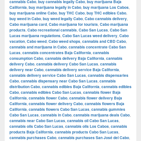
cannabis Cabo
,
buy cannabis legally Cabo
,
buy marijuana Baja
California
,
buy marijuana legally in Cabo
,
buy marijuana Los Cabos
,
buy marijuana online Cabo
,
buy THC Cabo
,
buy THC edibles Cabo
,
buy weed in Cabo
,
buy weed legally Cabo
,
Cabo cannabis delivery
,
Cabo marijuana card
,
Cabo marijuana for tourists
,
Cabo marijuana
products
,
Cabo recreational cannabis
,
Cabo San Lucas
,
Cabo San
Lucas marijuana regulations
,
Cabo San Lucas weed delivery
,
Cabo
vacation
,
Cabo weed
,
Cabo weed shops
,
cannabis and CBD Cabo
,
cannabis and marijuana in Cabo
,
cannabis concentrate Cabo San
Lucas
,
cannabis concentrates Baja California
,
cannabis
consumption Cabo
,
cannabis delivery Baja California
,
cannabis
delivery Cabo
,
cannabis delivery Cabo San Lucas
,
cannabis
delivery near Cabo
,
cannabis delivery service Baja California
,
cannabis delivery service Cabo San Lucas
,
cannabis dispensaries
Cabo
,
cannabis dispensary near Cabo San Lucas
,
cannabis
distribution Cabo
,
cannabis edibles Baja California
,
cannabis edibles
Cabo
,
cannabis edibles Cabo San Lucas
,
cannabis flower Baja
California
,
cannabis flower Cabo
,
cannabis flower delivery Baja
California
,
cannabis flower delivery Cabo
,
cannabis flowers Baja
California
,
cannabis flowers Cabo San Lucas
,
cannabis gummies
Cabo San Lucas
,
cannabis in Cabo
,
cannabis marijuana deals Cabo
,
cannabis near Cabo San Lucas
,
cannabis oil Cabo San Lucas
,
cannabis oils Cabo San Lucas
,
cannabis oils Los Cabos
,
cannabis
products Baja California
,
cannabis products Cabo San Lucas
,
cannabis purchases Cabo
,
cannabis purchases San José del Cabo
,