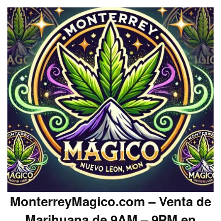
MonterreyMagico.com – Venta de
Marihuana de 9AM – 9PM en