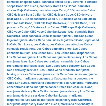
cannabis shopping Cabo
,
cannabis shops Baja California
,
cannabis
shops Cabo San Lucas
,
cannabis stores Los Cabos
,
cannabis
strains Baja California
,
cannabis vape Cabo
,
CBD cannabis Cabo
,
CBD delivery Baja California
,
CBD delivery Cabo
,
CBD delivery
near Cabo
,
CBD dispensaries Cabo
,
CBD edibles Cabo San Lucas
,
CBD for sale Cabo
,
CBD oils Baja California
,
CBD oils Cabo
,
CBD
products Cabo
,
CBD stores Los Cabos
,
CBD vape Baja California
,
CBD vape Cabo
,
CBD vape Cabo San Lucas
,
legal cannabis Baja
California
,
legal cannabis Cabo
,
legal marijuana Cabo San Lucas
,
legal marijuana stores Cabo San Lucas
,
legal weed Cabo
,
legal weed
in Cabo San Lucas
,
Los Cabos
,
Los Cabos cannabis
,
Los Cabos
cannabis regulations
,
Los Cabos cannabis shop
,
Los Cabos
cannabis tourism
,
Los Cabos CBD
,
Los Cabos CBD dispensaries
,
Los Cabos marijuana
,
Los Cabos marijuana dispensary
,
Los Cabos
marijuana laws
,
Los Cabos recreational cannabis
,
Los Cabos
recreational marijuana laws
,
Los Cabos weed delivery
,
Los Cabos
weed delivery services
,
Los Cabos weed products
,
marijuana
buying process Cabo
,
marijuana cards Cabo San Lucas
,
marijuana
CBD Cabo
,
marijuana concentrate Cabo
,
marijuana concentrate
Cabo San Lucas
,
marijuana concentrates Baja California
,
marijuana
concentrates Cabo
,
marijuana concentrates San José del Cabo
,
marijuana delivery Baja California
,
marijuana delivery Los Cabos
,
marijuana delivery services Cabo San Lucas
,
marijuana
dispensaries Los Cabos
,
marijuana dispensary Baja California
,
marijuana dispensary Cabo San Lucas
,
marijuana dispensary in