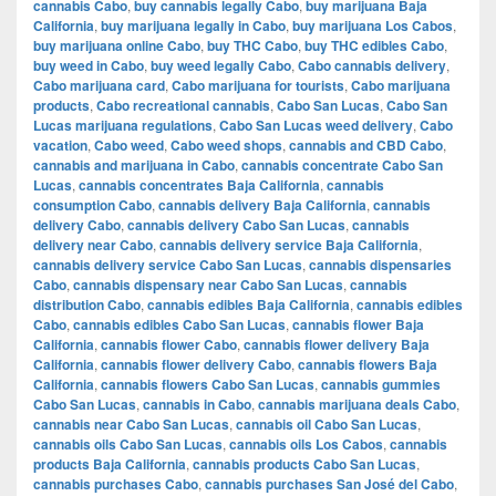
cannabis Cabo
,
buy cannabis legally Cabo
,
buy marijuana Baja
California
,
buy marijuana legally in Cabo
,
buy marijuana Los Cabos
,
buy marijuana online Cabo
,
buy THC Cabo
,
buy THC edibles Cabo
,
buy weed in Cabo
,
buy weed legally Cabo
,
Cabo cannabis delivery
,
Cabo marijuana card
,
Cabo marijuana for tourists
,
Cabo marijuana
products
,
Cabo recreational cannabis
,
Cabo San Lucas
,
Cabo San
Lucas marijuana regulations
,
Cabo San Lucas weed delivery
,
Cabo
vacation
,
Cabo weed
,
Cabo weed shops
,
cannabis and CBD Cabo
,
cannabis and marijuana in Cabo
,
cannabis concentrate Cabo San
Lucas
,
cannabis concentrates Baja California
,
cannabis
consumption Cabo
,
cannabis delivery Baja California
,
cannabis
delivery Cabo
,
cannabis delivery Cabo San Lucas
,
cannabis
delivery near Cabo
,
cannabis delivery service Baja California
,
cannabis delivery service Cabo San Lucas
,
cannabis dispensaries
Cabo
,
cannabis dispensary near Cabo San Lucas
,
cannabis
distribution Cabo
,
cannabis edibles Baja California
,
cannabis edibles
Cabo
,
cannabis edibles Cabo San Lucas
,
cannabis flower Baja
California
,
cannabis flower Cabo
,
cannabis flower delivery Baja
California
,
cannabis flower delivery Cabo
,
cannabis flowers Baja
California
,
cannabis flowers Cabo San Lucas
,
cannabis gummies
Cabo San Lucas
,
cannabis in Cabo
,
cannabis marijuana deals Cabo
,
cannabis near Cabo San Lucas
,
cannabis oil Cabo San Lucas
,
cannabis oils Cabo San Lucas
,
cannabis oils Los Cabos
,
cannabis
products Baja California
,
cannabis products Cabo San Lucas
,
cannabis purchases Cabo
,
cannabis purchases San José del Cabo
,