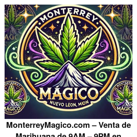
MonterreyMagico.com – Venta de
Marihuana de 9AM – 9PM en