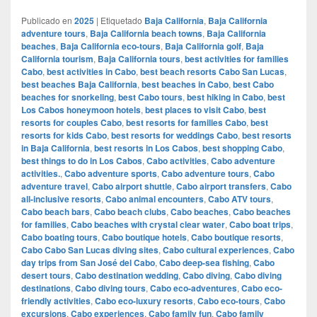
Publicado en
2025
|
Etiquetado
Baja California
,
Baja California
adventure tours
,
Baja California beach towns
,
Baja California
beaches
,
Baja California eco-tours
,
Baja California golf
,
Baja
California tourism
,
Baja California tours
,
best activities for families
Cabo
,
best activities in Cabo
,
best beach resorts Cabo San Lucas
,
best beaches Baja California
,
best beaches in Cabo
,
best Cabo
beaches for snorkeling
,
best Cabo tours
,
best hiking in Cabo
,
best
Los Cabos honeymoon hotels
,
best places to visit Cabo
,
best
resorts for couples Cabo
,
best resorts for families Cabo
,
best
resorts for kids Cabo
,
best resorts for weddings Cabo
,
best resorts
in Baja California
,
best resorts in Los Cabos
,
best shopping Cabo
,
best things to do in Los Cabos
,
Cabo activities
,
Cabo adventure
activities.
,
Cabo adventure sports
,
Cabo adventure tours
,
Cabo
adventure travel
,
Cabo airport shuttle
,
Cabo airport transfers
,
Cabo
all-inclusive resorts
,
Cabo animal encounters
,
Cabo ATV tours
,
Cabo beach bars
,
Cabo beach clubs
,
Cabo beaches
,
Cabo beaches
for families
,
Cabo beaches with crystal clear water
,
Cabo boat trips
,
Cabo boating tours
,
Cabo boutique hotels
,
Cabo boutique resorts
,
Cabo Cabo San Lucas diving sites
,
Cabo cultural experiences
,
Cabo
day trips from San José del Cabo
,
Cabo deep-sea fishing
,
Cabo
desert tours
,
Cabo destination wedding
,
Cabo diving
,
Cabo diving
destinations
,
Cabo diving tours
,
Cabo eco-adventures
,
Cabo eco-
friendly activities
,
Cabo eco-luxury resorts
,
Cabo eco-tours
,
Cabo
excursions
,
Cabo experiences
,
Cabo family fun
,
Cabo family