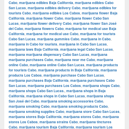
Cabo
,
marijuana edibles Baja California
,
marijuana edibles Cabo
San Lucas
,
marijuana edibles delivery Cabo
,
marijuana edibles for
tourists Cabo
,
marijuana edibles Los Cabos
,
marijuana flower Baja
California
,
marijuana flower Cabo
,
marijuana flower Cabo San
Lucas
,
marijuana flower delivery Cabo
,
marijuana flower San José
del Cabo
,
marijuana flowers Cabo
,
marijuana for medical use Baja
California
,
marijuana for medical use Cabo
,
marijuana for tourists
Cabo San Lucas
,
marijuana gummies Cabo
,
marijuana in Cabo
,
marijuana in Cabo for tourists
,
marijuana in Cabo San Lucas
,
marijuana laws Baja California
,
marijuana legal Cabo San Lucas
,
marijuana marijuana dispensary Cabo San Lucas
,
marijuana
marijuana purchases Cabo
,
marijuana near me Cabo
,
marijuana
online Cabo
,
marijuana online Cabo San Lucas
,
marijuana products
for tourists Cabo
,
marijuana products in Baja California
,
marijuana
products Los Cabos
,
marijuana purchase Cabo San Lucas
,
marijuana purchases Baja California
,
marijuana purchases Cabo
San Lucas
,
marijuana purchases Los Cabos
,
marijuana shops Cabo
,
marijuana shops Cabo San Lucas.
,
marijuana shops in Baja
California
,
marijuana shops in Cabo San Lucas
,
marijuana shops
San José del Cabo
,
marijuana smoking accessories Cabo
,
marijuana smoking Cabo
,
marijuana smoking products Cabo
,
marijuana smoking supplies Cabo
,
marijuana store Cabo San Lucas
,
marijuana stores Baja California
,
marijuana stores Cabo
,
marijuana
stores Los Cabos
,
marijuana strains Cabo
,
marijuana tinctures
Cabo
,
marijuana tourism Baja California
,
marijuana tourism Los