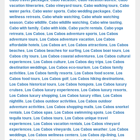
vacation itineraries
,
Cabo vineyard tours
,
Cabo walking tours
,
Cabo
water parks
,
Cabo water sports
,
Cabo wedding packages
,
Cabo
wellness retreats
,
Cabo whale watching
,
Cabo whale watching
season
,
Cabo wildlife
,
Cabo wildlife watching
,
Cabo wine tasting
,
Cabo with family
,
Cabo with kids
,
Cabo yacht rentals
,
Cabo yoga
retreats
,
Los Cabos
,
Los Cabos adventure sports
,
Los Cabos
adventure tours
,
Los Cabos adventure vacation
,
Los Cabos
affordable hotels
,
Los Cabos art
,
Los Cabos attractions
,
Los Cabos
beaches
,
Los Cabos beaches for surfing
,
Los Cabos boat tours
,
Los
Cabos city tours
,
Los Cabos coastal adventures
,
Los Cabos cultural
experiences
,
Los Cabos culture
,
Los Cabos day trips
,
Los Cabos
destination weddings
,
Los Cabos eco-tourism
,
Los Cabos family
activities
,
Los Cabos family resorts
,
Los Cabos food scene
,
Los
Cabos food tours
,
Los Cabos golf
,
Los Cabos hiking destinations
,
Los Cabos historical tours
,
Los Cabos hotspots
,
Los Cabos luxury
cruises
,
Los Cabos luxury experiences
,
Los Cabos luxury resorts
,
Los Cabos luxury shopping
,
Los Cabos luxury villas
,
Los Cabos
nightlife
,
Los Cabos outdoor activities
,
Los Cabos outdoor
adventure activities
,
Los Cabos shopping malls
,
Los Cabos snorkel
rentals
,
Los Cabos spas
,
Los Cabos swimming spots
,
Los Cabos
tequila tours
,
Los Cabos tours
,
Los Cabos unique travel
experiences
,
Los Cabos vacation rentals
,
Los Cabos vineyard
experiences
,
Los Cabos vineyards
,
Los Cabos weather
,
Los Cabos
weddings
,
Los Cabos wellness centers
,
Los Cabos zip-lining
,
Los