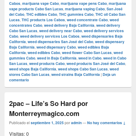
Cabos
,
marijuana vape Cabo
,
marijuana vape pens Cabo
,
marijuana
vape products Cabo San Lucas
,
marijuana vaping Cabo
,
San José
del Cabo
,
THC edibles Cabo
,
THC gummies Cabo
,
THC oil Cabo San
Lucas
,
THC products Los Cabos
,
weed concentrate Cabo
,
weed
concentrates Cabo
,
weed delivery Baja California
,
weed delivery
Cabo San Lucas
,
weed delivery near Cabo
,
weed delivery services
Cabo
,
weed delivery services Los Cabos
,
weed dispensaries Baja
California
,
weed dispensaries San José del Cabo
,
weed dispensary
Baja California
,
weed dispensary Cabo
,
weed edibles Baja
California
,
weed edibles Cabo
,
weed flower Cabo San Lucas
,
weed
gummies Cabo
,
weed in Baja California
,
weed in Cabo
,
weed in Cabo
San Lucas
,
weed products Cabo
,
weed products San José del Cabo
,
weed shops Baja California
,
weed shops Cabo San Lucas
,
weed
stores Cabo San Lucas
,
weed strains Baja California
|
Deja un
comentario
2pac – Life’s So Hard por
Monterreymagico.com
Publicado el
septiembre 1, 2025
por
admin
—
No hay comentarios ↓
Visitas: 0