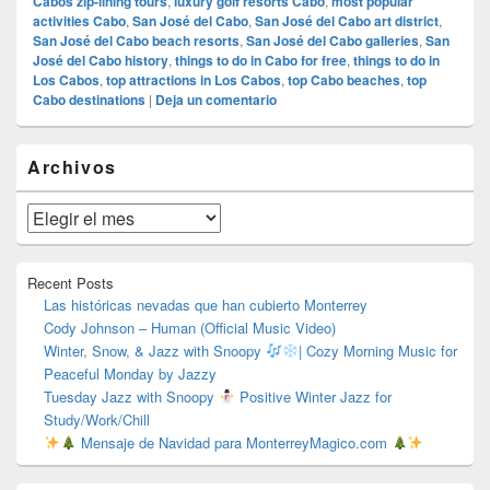
Cabos zip-lining tours
,
luxury golf resorts Cabo
,
most popular
activities Cabo
,
San José del Cabo
,
San José del Cabo art district
,
San José del Cabo beach resorts
,
San José del Cabo galleries
,
San
José del Cabo history
,
things to do in Cabo for free
,
things to do in
Los Cabos
,
top attractions in Los Cabos
,
top Cabo beaches
,
top
Cabo destinations
|
Deja un comentario
El
Archivos
área
de
widget
Archivos
barra
lateral
primaria
Recent Posts
Las históricas nevadas que han cubierto Monterrey
Cody Johnson – Human (Official Music Video)
Winter, Snow, & Jazz with Snoopy
| Cozy Morning Music for
Peaceful Monday by Jazzy
Tuesday Jazz with Snoopy
Positive Winter Jazz for
Study/Work/Chill
Mensaje de Navidad para MonterreyMagico.com