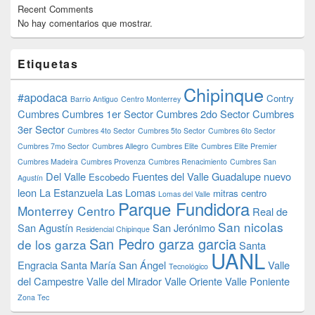
Recent Comments
No hay comentarios que mostrar.
Etiquetas
Chipinque
#apodaca
Contry
Barrio Antiguo
Centro Monterrey
Cumbres
Cumbres 1er Sector
Cumbres 2do Sector
Cumbres
3er Sector
Cumbres 4to Sector
Cumbres 5to Sector
Cumbres 6to Sector
Cumbres 7mo Sector
Cumbres Allegro
Cumbres Elite
Cumbres Elite Premier
Cumbres Madeira
Cumbres Provenza
Cumbres Renacimiento
Cumbres San
Del Valle
Fuentes del Valle
Guadalupe nuevo
Escobedo
Agustín
leon
La Estanzuela
Las Lomas
mitras centro
Lomas del Valle
Parque Fundidora
Monterrey Centro
Real de
San nicolas
San Agustín
San Jerónimo
Residencial Chipinque
San Pedro garza garcia
de los garza
Santa
UANL
Engracia
Santa María
San Ángel
Valle
Tecnológico
del Campestre
Valle del Mirador
Valle Oriente
Valle Poniente
Zona Tec