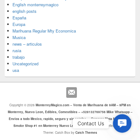
English monterreymagico
english posts
España
Europa
Marihuana Regular Mty Economica
Musica
news – articulos
rusia
trabajo
Uncategorized
usa
Copyright © 2026
MonterreyMagico.com – Venta de Marihuana de 9AM – 9PM en
Monterrey, Nuevo Leon, Edibles, Comestibles – +528132769756 Mike Whatsapp –
Envios a todo Mexico, rapido, seguro y sin estafas. – Comprar Mota Monterrey –
Contac
Contact Us
Smoke Shop #1 en Monterrey Nuevo Leon
. Todos los Derechos Reservados.
Us
Theme: Catch Box by
Catch Themes