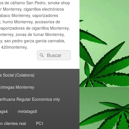
ctos de cáñamo San Pedro, smoke shop
onterrey, cigarrillos electrónicos
tabaco Monterrey, vaporizadores
y, humo Monterrey, accesorios de
vaporizadores de cigarrillos Monterrey,
nterrey, zonas de fumar Monterrey,
, san pedro garza garcia cannabis,
, 420monterrey,
Buscar
Buscar
por:
 Social (Colabora)
ntregas Monterrey
rihuana Regular Economica mty
ags4
metatags5
n clientes real
PC1