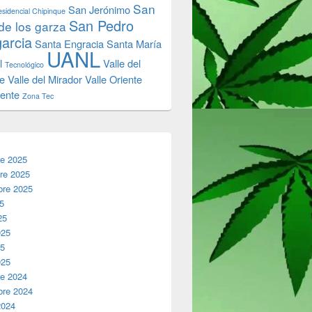
San
San Jerónimo
sidencial Chipinque
San Pedro
de los garza
garcia
Santa Engracia
Santa María
UANL
l
Valle del
Tecnológico
e
Valle del Mirador
Valle Oriente
iente
Zona Tec
re 2025
re 2025
bre 2025
25
25
025
25
025
re 2024
bre 2024
2024