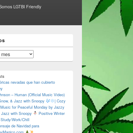
Somos LGTBI Friendly
os
sts
óricas nevadas que han cubierto
ey
hnson – Human (Official Music Video)
 Snow, & Jazz with Snoopy
| Cozy
 Music for Peaceful Monday by Jazzy
 Jazz with Snoopy
Positive Winter
 Study/Work/Chill
nsaje de Navidad para
eyMagico.com