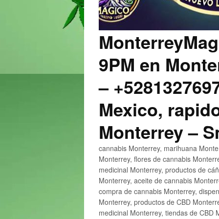
MonterreyMagi
9PM en Monter
– +5281327697
Mexico, rapido
Monterrey – 
cannabis Monterrey, marihuana Monter
Monterrey, flores de cannabis Monterr
medicinal Monterrey, productos de cá
Monterrey, aceite de cannabis Monter
compra de cannabis Monterrey, dispen
Monterrey, productos de CBD Monterre
medicinal Monterrey, tiendas de CBD 