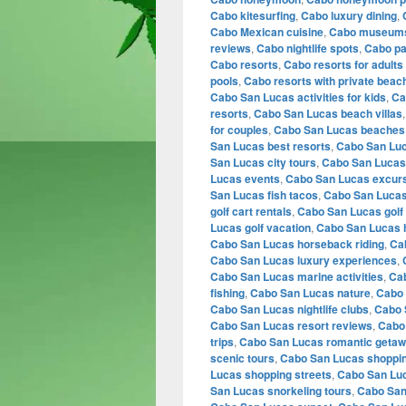
Cabo kitesurfing
,
Cabo luxury dining
,
Cabo Mexican cuisine
,
Cabo museum
reviews
,
Cabo nightlife spots
,
Cabo pa
Cabo resorts
,
Cabo resorts for adults
pools
,
Cabo resorts with private beac
Cabo San Lucas activities for kids
,
Ca
resorts
,
Cabo San Lucas beach villas
for couples
,
Cabo San Lucas beaches
San Lucas best resorts
,
Cabo San Lu
San Lucas city tours
,
Cabo San Lucas
Lucas events
,
Cabo San Lucas excur
San Lucas fish tacos
,
Cabo San Lucas
golf cart rentals
,
Cabo San Lucas golf
Lucas golf vacation
,
Cabo San Lucas h
Cabo San Lucas horseback riding
,
Ca
Cabo San Lucas luxury experiences
,
Cabo San Lucas marine activities
,
Cab
fishing
,
Cabo San Lucas nature
,
Cabo 
Cabo San Lucas nightlife clubs
,
Cabo 
Cabo San Lucas resort reviews
,
Cabo 
trips
,
Cabo San Lucas romantic geta
scenic tours
,
Cabo San Lucas shoppin
Lucas shopping streets
,
Cabo San Luc
San Lucas snorkeling tours
,
Cabo San