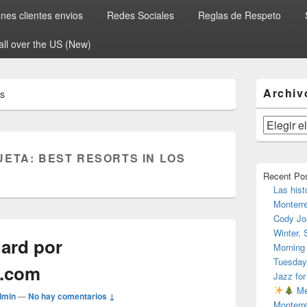
es clientes envios
Redes Sociales
Reglas de Respeto
all over the US (New)
El
Archiv
os
área
de
widget
Archivos
barra
lateral
UETA:
BEST RESORTS IN LOS
primaria
Recent Po
Las hist
Monterr
Cody Jo
Winter,
Hard por
Morning
Tuesday
o.com
Jazz for
Me
dmin
—
No hay comentarios ↓
Monterr