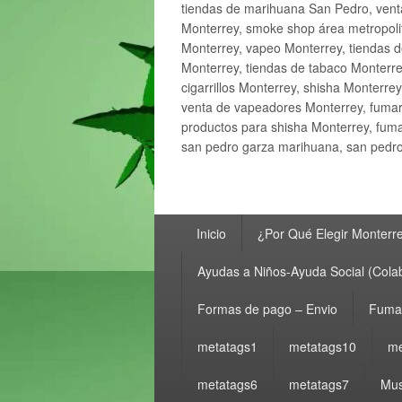
tiendas de marihuana San Pedro, ven
Monterrey, smoke shop área metropolit
Monterrey, vapeo Monterrey, tiendas d
Monterrey, tiendas de tabaco Monterre
cigarrillos Monterrey, shisha Monterre
venta de vapeadores Monterrey, fumar
productos para shisha Monterrey, fum
san pedro garza marihuana, san pedro 
Menú
Inicio
¿Por Qué Elegir Monterr
principal
Ayudas a Niños-Ayuda Social (Cola
Formas de pago – Envio
Fumar
metatags1
metatags10
me
metatags6
metatags7
Mus