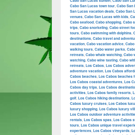
Cabo San Lucas sunset
,
Cabo San Luc
Cabo San Lucas town tour
,
Cabo San L
San Lucas vacation deals
,
Cabo San L
venues
,
Cabo San Lucas with kids
,
Ca
Cabo seafood
,
Cabo shopping
,
Cabo s
trips
,
Cabo snorkeling
,
Cabo street fo
tours
,
Cabo swimming with dolphins
,
C
destinations
,
Cabo travel and adventu
vacation
,
Cabo vacation advice
,
Cabo 
walking tours
,
Cabo water parks
,
Cabo
retreats
,
Cabo whale watching
,
Cabo 
watching
,
Cabo wine tasting
,
Cabo wit
retreats
,
Los Cabos
,
Los Cabos adven
adventure vacation
,
Los Cabos afford
Cabos beaches
,
Los Cabos beaches fo
Los Cabos coastal adventures
,
Los C
Cabos day trips
,
Los Cabos destinati
activities
,
Los Cabos family resorts
,
L
golf
,
Los Cabos hiking destinations
,
Lo
Cabos luxury cruises
,
Los Cabos luxu
luxury shopping
,
Los Cabos luxury vil
Los Cabos outdoor adventure activiti
rentals
,
Los Cabos spas
,
Los Cabos s
tours
,
Los Cabos unique travel exper
experiences
,
Los Cabos vineyards
,
L