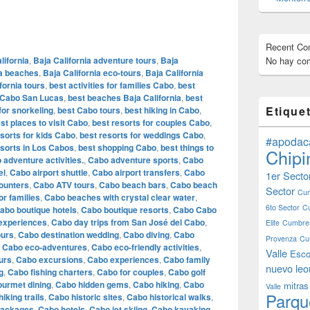
Recent C
lifornia
,
Baja California adventure tours
,
Baja
No hay com
ia beaches
,
Baja California eco-tours
,
Baja California
fornia tours
,
best activities for families Cabo
,
best
 Cabo San Lucas
,
best beaches Baja California
,
best
Etique
or snorkeling
,
best Cabo tours
,
best hiking in Cabo
,
st places to visit Cabo
,
best resorts for couples Cabo
,
esorts for kids Cabo
,
best resorts for weddings Cabo
,
#apodac
esorts in Los Cabos
,
best shopping Cabo
,
best things to
Chipi
 adventure activities.
,
Cabo adventure sports
,
Cabo
el
,
Cabo airport shuttle
,
Cabo airport transfers
,
Cabo
1er Secto
ounters
,
Cabo ATV tours
,
Cabo beach bars
,
Cabo beach
Sector
Cum
r families
,
Cabo beaches with crystal clear water
,
6to Sector
C
abo boutique hotels
,
Cabo boutique resorts
,
Cabo Cabo
 experiences
,
Cabo day trips from San José del Cabo
,
Elite
Cumbres
ours
,
Cabo destination wedding
,
Cabo diving
,
Cabo
Provenza
Cu
,
Cabo eco-adventures
,
Cabo eco-friendly activities
,
Valle
Esco
urs
,
Cabo excursions
,
Cabo experiences
,
Cabo family
nuevo leo
g
,
Cabo fishing charters
,
Cabo for couples
,
Cabo golf
urmet dining
,
Cabo hidden gems
,
Cabo hiking
,
Cabo
mitras
Valle
Parqu
iking trails
,
Cabo historic sites
,
Cabo historical walks
,
packages
,
Cabo hotels
,
Cabo jet skiing
,
Cabo kayaking
,