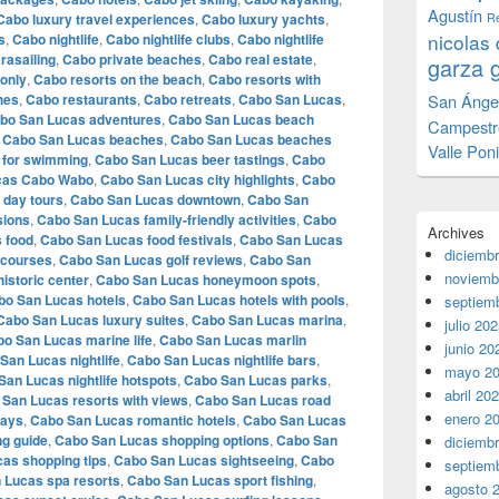
Agustín
Cabo luxury travel experiences
,
Cabo luxury yachts
,
Re
nicolas 
s
,
Cabo nightlife
,
Cabo nightlife clubs
,
Cabo nightlife
rasailing
,
Cabo private beaches
,
Cabo real estate
,
garza 
 only
,
Cabo resorts on the beach
,
Cabo resorts with
hes
,
Cabo restaurants
,
Cabo retreats
,
Cabo San Lucas
,
San Ánge
bo San Lucas adventures
,
Cabo San Lucas beach
Campestr
,
Cabo San Lucas beaches
,
Cabo San Lucas beaches
Valle Pon
 for swimming
,
Cabo San Lucas beer tastings
,
Cabo
cas Cabo Wabo
,
Cabo San Lucas city highlights
,
Cabo
 day tours
,
Cabo San Lucas downtown
,
Cabo San
sions
,
Cabo San Lucas family-friendly activities
,
Cabo
Archives
 food
,
Cabo San Lucas food festivals
,
Cabo San Lucas
diciemb
 courses
,
Cabo San Lucas golf reviews
,
Cabo San
noviemb
istoric center
,
Cabo San Lucas honeymoon spots
,
bo San Lucas hotels
,
Cabo San Lucas hotels with pools
,
septiem
Cabo San Lucas luxury suites
,
Cabo San Lucas marina
,
julio 20
o San Lucas marine life
,
Cabo San Lucas marlin
junio 20
San Lucas nightlife
,
Cabo San Lucas nightlife bars
,
mayo 2
San Lucas nightlife hotspots
,
Cabo San Lucas parks
,
abril 20
San Lucas resorts with views
,
Cabo San Lucas road
enero 2
ways
,
Cabo San Lucas romantic hotels
,
Cabo San Lucas
g guide
,
Cabo San Lucas shopping options
,
Cabo San
diciemb
as shopping tips
,
Cabo San Lucas sightseeing
,
Cabo
septiem
 Lucas spa resorts
,
Cabo San Lucas sport fishing
,
agosto 