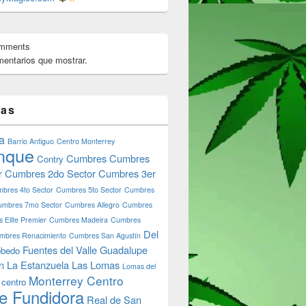
omments
entarios que mostrar.
tas
a
Barrio Antiguo
Centro Monterrey
nque
Cumbres
Cumbres
Contry
r
Cumbres 2do Sector
Cumbres 3er
bres 4to Sector
Cumbres 5to Sector
Cumbres
umbres 7mo Sector
Cumbres Allegro
Cumbres
 Elite Premier
Cumbres Madeira
Cumbres
Del
mbres Renacimiento
Cumbres San Agustín
Fuentes del Valle
Guadalupe
bedo
n
La Estanzuela
Las Lomas
Lomas del
Monterrey Centro
 centro
e Fundidora
Real de San