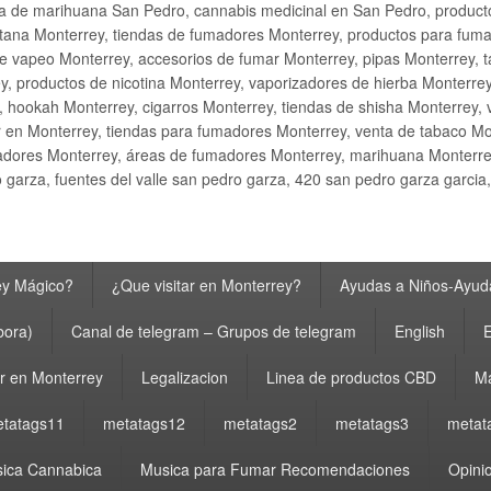
ta de marihuana San Pedro, cannabis medicinal en San Pedro, produ
ana Monterrey, tiendas de fumadores Monterrey, productos para fumar M
e vapeo Monterrey, accesorios de fumar Monterrey, pipas Monterrey, 
y, productos de nicotina Monterrey, vaporizadores de hierba Monterre
y, hookah Monterrey, cigarros Monterrey, tiendas de shisha Monterrey, 
 en Monterrey, tiendas para fumadores Monterrey, venta de tabaco Mo
adores Monterrey, áreas de fumadores Monterrey, marihuana Monterrey
garza, fuentes del valle san pedro garza, 420 san pedro garza garcia
ey Mágico?
¿Que visitar en Monterrey?
Ayudas a Niños-Ayuda
bora)
Canal de telegram – Grupos de telegram
English
E
 en Monterrey
Legalizacion
Linea de productos CBD
Ma
tatags11
metatags12
metatags2
metatags3
metat
ica Cannabica
Musica para Fumar Recomendaciones
Opinio