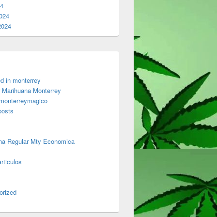
24
024
2024
d in monterrey
 Marihuana Monterrey
 monterreymagico
posts
na Regular Mty Economica
rticulos
orized