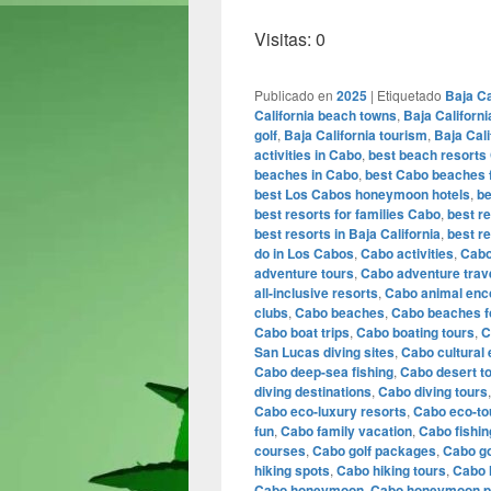
Visitas: 0
Publicado en
2025
|
Etiquetado
Baja Ca
California beach towns
,
Baja Californ
golf
,
Baja California tourism
,
Baja Cali
activities in Cabo
,
best beach resorts
beaches in Cabo
,
best Cabo beaches f
best Los Cabos honeymoon hotels
,
be
best resorts for families Cabo
,
best r
best resorts in Baja California
,
best r
do in Los Cabos
,
Cabo activities
,
Cabo
adventure tours
,
Cabo adventure trav
all-inclusive resorts
,
Cabo animal enc
clubs
,
Cabo beaches
,
Cabo beaches fo
Cabo boat trips
,
Cabo boating tours
,
C
San Lucas diving sites
,
Cabo cultural
Cabo deep-sea fishing
,
Cabo desert t
diving destinations
,
Cabo diving tours
Cabo eco-luxury resorts
,
Cabo eco-to
fun
,
Cabo family vacation
,
Cabo fishin
courses
,
Cabo golf packages
,
Cabo go
hiking spots
,
Cabo hiking tours
,
Cabo h
Cabo honeymoon
,
Cabo honeymoon 