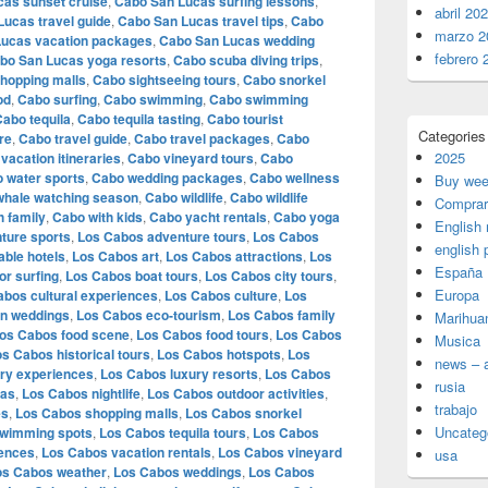
as sunset cruise
,
Cabo San Lucas surfing lessons
,
abril 20
ucas travel guide
,
Cabo San Lucas travel tips
,
Cabo
marzo 2
ucas vacation packages
,
Cabo San Lucas wedding
febrero 
bo San Lucas yoga resorts
,
Cabo scuba diving trips
,
hopping malls
,
Cabo sightseeing tours
,
Cabo snorkel
od
,
Cabo surfing
,
Cabo swimming
,
Cabo swimming
abo tequila
,
Cabo tequila tasting
,
Cabo tourist
Categories
re
,
Cabo travel guide
,
Cabo travel packages
,
Cabo
2025
vacation itineraries
,
Cabo vineyard tours
,
Cabo
 water sports
,
Cabo wedding packages
,
Cabo wellness
Buy wee
whale watching season
,
Cabo wildlife
,
Cabo wildlife
Comprar
h family
,
Cabo with kids
,
Cabo yacht rentals
,
Cabo yoga
English
ture sports
,
Los Cabos adventure tours
,
Los Cabos
english 
able hotels
,
Los Cabos art
,
Los Cabos attractions
,
Los
España
r surfing
,
Los Cabos boat tours
,
Los Cabos city tours
,
Europa
abos cultural experiences
,
Los Cabos culture
,
Los
on weddings
,
Los Cabos eco-tourism
,
Los Cabos family
Marihua
os Cabos food scene
,
Los Cabos food tours
,
Los Cabos
Musica
s Cabos historical tours
,
Los Cabos hotspots
,
Los
news – a
ry experiences
,
Los Cabos luxury resorts
,
Los Cabos
rusia
las
,
Los Cabos nightlife
,
Los Cabos outdoor activities
,
trabajo
es
,
Los Cabos shopping malls
,
Los Cabos snorkel
Uncateg
wimming spots
,
Los Cabos tequila tours
,
Los Cabos
iences
,
Los Cabos vacation rentals
,
Los Cabos vineyard
usa
os Cabos weather
,
Los Cabos weddings
,
Los Cabos