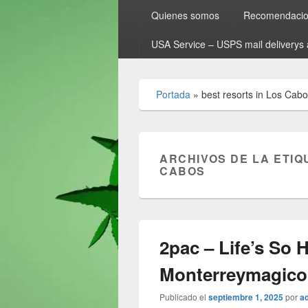
Quienes somos
Recomendacion
USA Service – USPS mail deliverys 
Portada
»
best resorts in Los Cab
ARCHIVOS DE LA ETIQ
CABOS
2pac – Life’s So 
Monterreymagic
Publicado el
septiembre 1, 2025
por
a