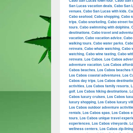
Cabo San Lucas town tour
,
Cabo San L
San Lucas vacation deals
,
Cabo San L
venues
,
Cabo San Lucas with kids
,
Ca
Cabo seafood
,
Cabo shopping
,
Cabo s
trips
,
Cabo snorkeling
,
Cabo street fo
tours
,
Cabo swimming with dolphins
,
C
destinations
,
Cabo travel and adventu
vacation
,
Cabo vacation advice
,
Cabo 
walking tours
,
Cabo water parks
,
Cabo
retreats
,
Cabo whale watching
,
Cabo 
watching
,
Cabo wine tasting
,
Cabo wit
retreats
,
Los Cabos
,
Los Cabos adven
adventure vacation
,
Los Cabos afford
Cabos beaches
,
Los Cabos beaches fo
Los Cabos coastal adventures
,
Los C
Cabos day trips
,
Los Cabos destinati
activities
,
Los Cabos family resorts
,
L
golf
,
Los Cabos hiking destinations
,
Lo
Cabos luxury cruises
,
Los Cabos luxu
luxury shopping
,
Los Cabos luxury vil
Los Cabos outdoor adventure activiti
rentals
,
Los Cabos spas
,
Los Cabos s
tours
,
Los Cabos unique travel exper
experiences
,
Los Cabos vineyards
,
L
wellness centers
,
Los Cabos zip-linin