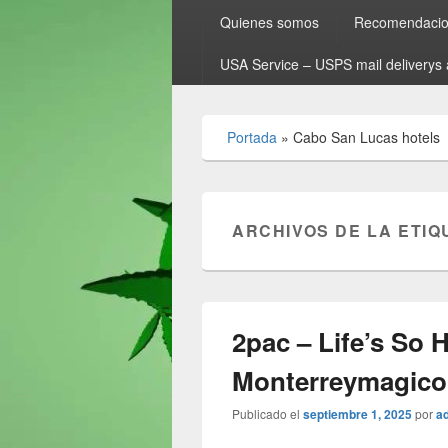
Quienes somos
Recomendacion
USA Service – USPS mail deliverys 
Portada
»
Cabo San Lucas hotels
ARCHIVOS DE LA ETIQ
2pac – Life’s So 
Monterreymagic
Publicado el
septiembre 1, 2025
por
a