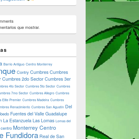
omments
entarios que mostrar.
tas
a
Barrio Antiguo
Centro Monterrey
nque
Cumbres
Cumbres
Contry
r
Cumbres 2do Sector
Cumbres 3er
bres 4to Sector
Cumbres 5to Sector
Cumbres
umbres 7mo Sector
Cumbres Allegro
Cumbres
 Elite Premier
Cumbres Madeira
Cumbres
Del
mbres Renacimiento
Cumbres San Agustín
Fuentes del Valle
Guadalupe
bedo
n
La Estanzuela
Las Lomas
Lomas del
Monterrey Centro
 centro
e Fundidora
Real de San