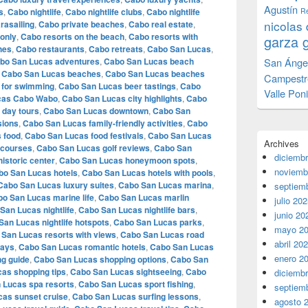
Agustín
s
,
Cabo nightlife
,
Cabo nightlife clubs
,
Cabo nightlife
Re
nicolas 
rasailing
,
Cabo private beaches
,
Cabo real estate
,
 only
,
Cabo resorts on the beach
,
Cabo resorts with
garza 
hes
,
Cabo restaurants
,
Cabo retreats
,
Cabo San Lucas
,
bo San Lucas adventures
,
Cabo San Lucas beach
San Ánge
,
Cabo San Lucas beaches
,
Cabo San Lucas beaches
Campestr
 for swimming
,
Cabo San Lucas beer tastings
,
Cabo
Valle Pon
cas Cabo Wabo
,
Cabo San Lucas city highlights
,
Cabo
 day tours
,
Cabo San Lucas downtown
,
Cabo San
sions
,
Cabo San Lucas family-friendly activities
,
Cabo
 food
,
Cabo San Lucas food festivals
,
Cabo San Lucas
Archives
 courses
,
Cabo San Lucas golf reviews
,
Cabo San
diciemb
istoric center
,
Cabo San Lucas honeymoon spots
,
noviemb
bo San Lucas hotels
,
Cabo San Lucas hotels with pools
,
Cabo San Lucas luxury suites
,
Cabo San Lucas marina
,
septiem
o San Lucas marine life
,
Cabo San Lucas marlin
julio 20
San Lucas nightlife
,
Cabo San Lucas nightlife bars
,
junio 20
San Lucas nightlife hotspots
,
Cabo San Lucas parks
,
mayo 2
San Lucas resorts with views
,
Cabo San Lucas road
abril 20
ways
,
Cabo San Lucas romantic hotels
,
Cabo San Lucas
enero 2
g guide
,
Cabo San Lucas shopping options
,
Cabo San
as shopping tips
,
Cabo San Lucas sightseeing
,
Cabo
diciemb
 Lucas spa resorts
,
Cabo San Lucas sport fishing
,
septiem
as sunset cruise
,
Cabo San Lucas surfing lessons
,
agosto 