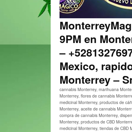
MonterreyMagi
9PM en Monter
– +5281327697
Mexico, rapido
Monterrey – 
cannabis Monterrey, marihuana Monter
Monterrey, flores de cannabis Monterr
medicinal Monterrey, productos de cá
Monterrey, aceite de cannabis Monter
compra de cannabis Monterrey, dispen
Monterrey, productos de CBD Monterre
medicinal Monterrey, tiendas de CBD 