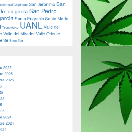
San
San Jerónimo
sidencial Chipinque
San Pedro
de los garza
garcia
Santa Engracia
Santa María
UANL
l
Valle del
Tecnológico
e
Valle del Mirador
Valle Oriente
iente
Zona Tec
re 2025
re 2025
bre 2025
25
25
025
25
025
re 2024
bre 2024
2024