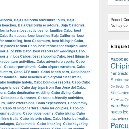
Recent C
lifornia
,
Baja California adventure tours
,
Baja
ia beaches
,
Baja California eco-tours
,
Baja California
No hay com
fornia tours
,
best activities for families Cabo
,
best
 Cabo San Lucas
,
best beaches Baja California
,
best
or snorkeling
,
best Cabo tours
,
best hiking in Cabo
,
Etique
st places to visit Cabo
,
best resorts for couples Cabo
,
esorts for kids Cabo
,
best resorts for weddings Cabo
,
esorts in Los Cabos
,
best shopping Cabo
,
best things to
#apodac
 adventure activities.
,
Cabo adventure sports
,
Cabo
Chipi
el
,
Cabo airport shuttle
,
Cabo airport transfers
,
Cabo
ounters
,
Cabo ATV tours
,
Cabo beach bars
,
Cabo beach
1er Secto
r families
,
Cabo beaches with crystal clear water
,
Sector
Cum
abo boutique hotels
,
Cabo boutique resorts
,
Cabo Cabo
6to Sector
C
 experiences
,
Cabo day trips from San José del Cabo
,
ours
,
Cabo destination wedding
,
Cabo diving
,
Cabo
Elite
Cumbres
,
Cabo eco-adventures
,
Cabo eco-friendly activities
,
Provenza
Cu
urs
,
Cabo excursions
,
Cabo experiences
,
Cabo family
Valle
Esco
g
,
Cabo fishing charters
,
Cabo for couples
,
Cabo golf
nuevo leo
urmet dining
,
Cabo hidden gems
,
Cabo hiking
,
Cabo
iking trails
,
Cabo historic sites
,
Cabo historical walks
,
mitras
Valle
Parqu
packages
,
Cabo hotels
,
Cabo jet skiing
,
Cabo kayaking
,
Cabo luxury travel experiences
,
Cabo luxury yachts
,