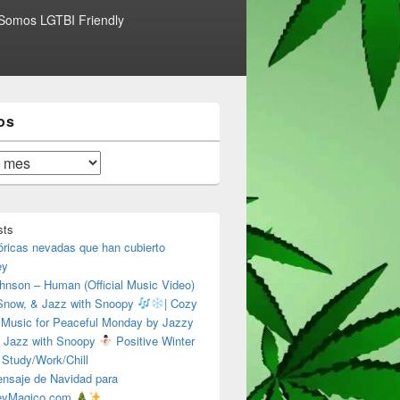
Somos LGTBI Friendly
os
sts
óricas nevadas que han cubierto
ey
hnson – Human (Official Music Video)
 Snow, & Jazz with Snoopy
| Cozy
 Music for Peaceful Monday by Jazzy
 Jazz with Snoopy
Positive Winter
 Study/Work/Chill
nsaje de Navidad para
eyMagico.com