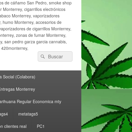
ctos de cáñamo San Pedro, smoke shop
onterrey, cigarrillos electrónicos
tabaco Monterrey, vaporizadores
y, humo Monterrey, accesorios de
vaporizadores de cigarrillos Monterrey,
nterrey, zonas de fumar Monterrey,
, san pedro garza garcia cannabis,
, 420monterrey,
Buscar
Buscar
por:
 Social (Colabora)
ntregas Monterrey
rihuana Regular Economica mty
ags4
metatags5
n clientes real
PC1