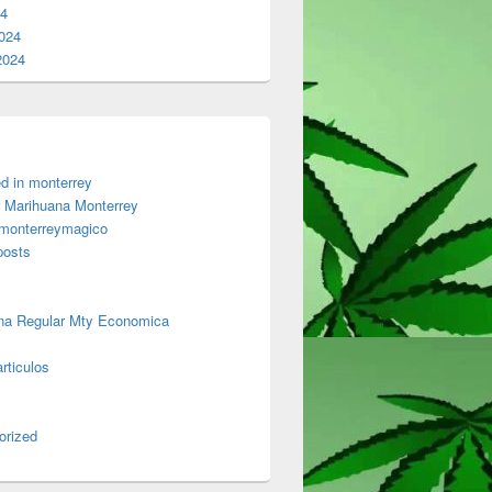
24
024
2024
d in monterrey
 Marihuana Monterrey
 monterreymagico
posts
na Regular Mty Economica
rticulos
orized