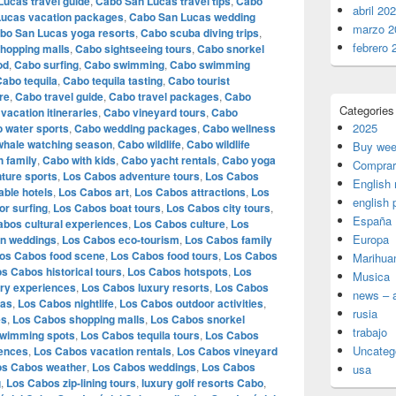
ucas travel guide
,
Cabo San Lucas travel tips
,
Cabo
abril 20
ucas vacation packages
,
Cabo San Lucas wedding
marzo 2
bo San Lucas yoga resorts
,
Cabo scuba diving trips
,
febrero 
hopping malls
,
Cabo sightseeing tours
,
Cabo snorkel
od
,
Cabo surfing
,
Cabo swimming
,
Cabo swimming
abo tequila
,
Cabo tequila tasting
,
Cabo tourist
re
,
Cabo travel guide
,
Cabo travel packages
,
Cabo
Categories
vacation itineraries
,
Cabo vineyard tours
,
Cabo
2025
 water sports
,
Cabo wedding packages
,
Cabo wellness
whale watching season
,
Cabo wildlife
,
Cabo wildlife
Buy wee
h family
,
Cabo with kids
,
Cabo yacht rentals
,
Cabo yoga
Comprar
ture sports
,
Los Cabos adventure tours
,
Los Cabos
English
able hotels
,
Los Cabos art
,
Los Cabos attractions
,
Los
english 
r surfing
,
Los Cabos boat tours
,
Los Cabos city tours
,
España
abos cultural experiences
,
Los Cabos culture
,
Los
Europa
on weddings
,
Los Cabos eco-tourism
,
Los Cabos family
os Cabos food scene
,
Los Cabos food tours
,
Los Cabos
Marihua
s Cabos historical tours
,
Los Cabos hotspots
,
Los
Musica
ry experiences
,
Los Cabos luxury resorts
,
Los Cabos
news – a
las
,
Los Cabos nightlife
,
Los Cabos outdoor activities
,
rusia
es
,
Los Cabos shopping malls
,
Los Cabos snorkel
trabajo
wimming spots
,
Los Cabos tequila tours
,
Los Cabos
Uncateg
iences
,
Los Cabos vacation rentals
,
Los Cabos vineyard
os Cabos weather
,
Los Cabos weddings
,
Los Cabos
usa
g
,
Los Cabos zip-lining tours
,
luxury golf resorts Cabo
,