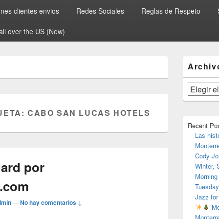
es clientes envios
Redes Sociales
Reglas de Respeto
all over the US (New)
El
Archiv
área
de
widget
Archivos
barra
lateral
UETA:
CABO SAN LUCAS HOTELS
primaria
Recent Po
Las hist
Monterr
Cody Jo
Hard por
Winter,
Morning
o.com
Tuesday
Jazz for
dmin
—
No hay comentarios ↓
Me
Monterr