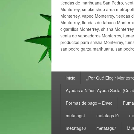
tiendas de marihuana San Pedro, ven
Monterrey, smoke shop área metropolit
Monterrey, vapeo Monterrey, tiendas d
Monterrey, tiendas de tabaco Monterre
cigarrillos Monterrey, shisha Monterre
venta de vapeadores Monterrey, fumar
productos para shisha Monterrey, fum
san pedro garza marihuana, san pedro 
Menú
Inicio
¿Por Qué Elegir Monterr
principal
Ayudas a Niños-Ayuda Social (Cola
Formas de pago – Envio
Fumar
metatags1
metatags10
me
metatags6
metatags7
Mus