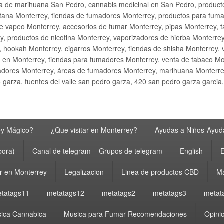
ta de marihuana San Pedro, cannabis medicinal en San Pedro, produ
ana Monterrey, tiendas de fumadores Monterrey, productos para fumar M
e vapeo Monterrey, accesorios de fumar Monterrey, pipas Monterrey, 
y, productos de nicotina Monterrey, vaporizadores de hierba Monterre
y, hookah Monterrey, cigarros Monterrey, tiendas de shisha Monterrey, 
 en Monterrey, tiendas para fumadores Monterrey, venta de tabaco Mo
adores Monterrey, áreas de fumadores Monterrey, marihuana Monterrey
garza, fuentes del valle san pedro garza, 420 san pedro garza garcia
ey Mágico?
¿Que visitar en Monterrey?
Ayudas a Niños-Ayuda
bora)
Canal de telegram – Grupos de telegram
English
E
 en Monterrey
Legalizacion
Linea de productos CBD
Ma
tatags11
metatags12
metatags2
metatags3
metat
ica Cannabica
Musica para Fumar Recomendaciones
Opinio