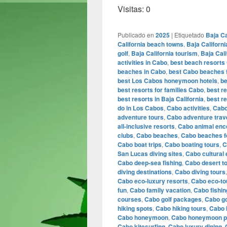
Visitas: 0
Publicado en
2025
|
Etiquetado
Baja Ca
California beach towns
,
Baja Californ
golf
,
Baja California tourism
,
Baja Cali
activities in Cabo
,
best beach resorts
beaches in Cabo
,
best Cabo beaches f
best Los Cabos honeymoon hotels
,
be
best resorts for families Cabo
,
best r
best resorts in Baja California
,
best r
do in Los Cabos
,
Cabo activities
,
Cabo
adventure tours
,
Cabo adventure trav
all-inclusive resorts
,
Cabo animal enc
clubs
,
Cabo beaches
,
Cabo beaches fo
Cabo boat trips
,
Cabo boating tours
,
C
San Lucas diving sites
,
Cabo cultural
Cabo deep-sea fishing
,
Cabo desert t
diving destinations
,
Cabo diving tours
Cabo eco-luxury resorts
,
Cabo eco-to
fun
,
Cabo family vacation
,
Cabo fishin
courses
,
Cabo golf packages
,
Cabo go
hiking spots
,
Cabo hiking tours
,
Cabo h
Cabo honeymoon
,
Cabo honeymoon 
Cabo kitesurfing
,
Cabo luxury dining
,