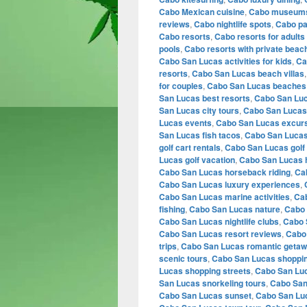
Cabo Mexican cuisine
,
Cabo museum
reviews
,
Cabo nightlife spots
,
Cabo pa
Cabo resorts
,
Cabo resorts for adults
pools
,
Cabo resorts with private beac
Cabo San Lucas activities for kids
,
Ca
resorts
,
Cabo San Lucas beach villas
for couples
,
Cabo San Lucas beaches
San Lucas best resorts
,
Cabo San Lu
San Lucas city tours
,
Cabo San Lucas
Lucas events
,
Cabo San Lucas excur
San Lucas fish tacos
,
Cabo San Lucas
golf cart rentals
,
Cabo San Lucas golf
Lucas golf vacation
,
Cabo San Lucas h
Cabo San Lucas horseback riding
,
Ca
Cabo San Lucas luxury experiences
,
Cabo San Lucas marine activities
,
Cab
fishing
,
Cabo San Lucas nature
,
Cabo 
Cabo San Lucas nightlife clubs
,
Cabo 
Cabo San Lucas resort reviews
,
Cabo 
trips
,
Cabo San Lucas romantic geta
scenic tours
,
Cabo San Lucas shoppin
Lucas shopping streets
,
Cabo San Luc
San Lucas snorkeling tours
,
Cabo San
Cabo San Lucas sunset
,
Cabo San Luc