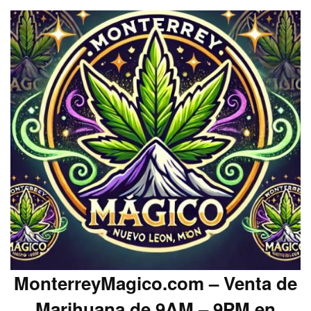
MonterreyMagico.com – Venta de
Marihuana de 9AM – 9PM en