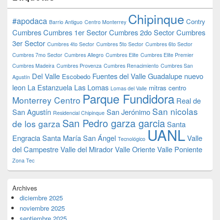
Chipinque
#apodaca
Contry
Barrio Antiguo
Centro Monterrey
Cumbres
Cumbres 1er Sector
Cumbres 2do Sector
Cumbres
3er Sector
Cumbres 4to Sector
Cumbres 5to Sector
Cumbres 6to Sector
Cumbres 7mo Sector
Cumbres Allegro
Cumbres Elite
Cumbres Elite Premier
Cumbres Madeira
Cumbres Provenza
Cumbres Renacimiento
Cumbres San
Del Valle
Fuentes del Valle
Guadalupe nuevo
Escobedo
Agustín
leon
La Estanzuela
Las Lomas
mitras centro
Lomas del Valle
Parque Fundidora
Monterrey Centro
Real de
San nicolas
San Agustín
San Jerónimo
Residencial Chipinque
San Pedro garza garcia
de los garza
Santa
UANL
Engracia
Santa María
San Ángel
Valle
Tecnológico
del Campestre
Valle del Mirador
Valle Oriente
Valle Poniente
Zona Tec
Archives
diciembre 2025
noviembre 2025
septiembre 2025