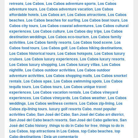
retreats
,
Los Cabos
,
Los Cabos adventure sports
,
Los Cabos
adventure tours
,
Los Cabos adventure vacation
,
Los Cabos
affordable hotels
,
Los Cabos art
,
Los Cabos attractions
,
Los Cabos
beaches
,
Los Cabos beaches for surfing
,
Los Cabos boat tours
,
Los
Cabos city tours
,
Los Cabos coastal adventures
,
Los Cabos cultural
experiences
,
Los Cabos culture
,
Los Cabos day trips
,
Los Cabos
destination weddings
,
Los Cabos eco-tourism
,
Los Cabos family
activities
,
Los Cabos family resorts
,
Los Cabos food scene
,
Los
Cabos food tours
,
Los Cabos golf
,
Los Cabos hiking destinations
,
Los Cabos historical tours
,
Los Cabos hotspots
,
Los Cabos luxury
cruises
,
Los Cabos luxury experiences
,
Los Cabos luxury resorts
,
Los Cabos luxury shopping
,
Los Cabos luxury villas
,
Los Cabos
nightlife
,
Los Cabos outdoor activities
,
Los Cabos outdoor
adventure activities
,
Los Cabos shopping malls
,
Los Cabos snorkel
rentals
,
Los Cabos spas
,
Los Cabos swimming spots
,
Los Cabos
tequila tours
,
Los Cabos tours
,
Los Cabos unique travel
experiences
,
Los Cabos vacation rentals
,
Los Cabos vineyard
experiences
,
Los Cabos vineyards
,
Los Cabos weather
,
Los Cabos
weddings
,
Los Cabos wellness centers
,
Los Cabos zip-lining
,
Los
Cabos zip-lining tours
,
luxury golf resorts Cabo
,
most popular
activities Cabo
,
San José del Cabo
,
San José del Cabo art district
,
San José del Cabo beach resorts
,
San José del Cabo galleries
,
San
José del Cabo history
,
things to do in Cabo for free
,
things to do in
Los Cabos
,
top attractions in Los Cabos
,
top Cabo beaches
,
top
Cabo destinations
|
Deja un comentario