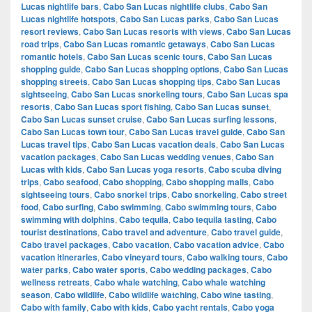
Lucas nightlife bars
,
Cabo San Lucas nightlife clubs
,
Cabo San
Lucas nightlife hotspots
,
Cabo San Lucas parks
,
Cabo San Lucas
resort reviews
,
Cabo San Lucas resorts with views
,
Cabo San Lucas
road trips
,
Cabo San Lucas romantic getaways
,
Cabo San Lucas
romantic hotels
,
Cabo San Lucas scenic tours
,
Cabo San Lucas
shopping guide
,
Cabo San Lucas shopping options
,
Cabo San Lucas
shopping streets
,
Cabo San Lucas shopping tips
,
Cabo San Lucas
sightseeing
,
Cabo San Lucas snorkeling tours
,
Cabo San Lucas spa
resorts
,
Cabo San Lucas sport fishing
,
Cabo San Lucas sunset
,
Cabo San Lucas sunset cruise
,
Cabo San Lucas surfing lessons
,
Cabo San Lucas town tour
,
Cabo San Lucas travel guide
,
Cabo San
Lucas travel tips
,
Cabo San Lucas vacation deals
,
Cabo San Lucas
vacation packages
,
Cabo San Lucas wedding venues
,
Cabo San
Lucas with kids
,
Cabo San Lucas yoga resorts
,
Cabo scuba diving
trips
,
Cabo seafood
,
Cabo shopping
,
Cabo shopping malls
,
Cabo
sightseeing tours
,
Cabo snorkel trips
,
Cabo snorkeling
,
Cabo street
food
,
Cabo surfing
,
Cabo swimming
,
Cabo swimming tours
,
Cabo
swimming with dolphins
,
Cabo tequila
,
Cabo tequila tasting
,
Cabo
tourist destinations
,
Cabo travel and adventure
,
Cabo travel guide
,
Cabo travel packages
,
Cabo vacation
,
Cabo vacation advice
,
Cabo
vacation itineraries
,
Cabo vineyard tours
,
Cabo walking tours
,
Cabo
water parks
,
Cabo water sports
,
Cabo wedding packages
,
Cabo
wellness retreats
,
Cabo whale watching
,
Cabo whale watching
season
,
Cabo wildlife
,
Cabo wildlife watching
,
Cabo wine tasting
,
Cabo with family
,
Cabo with kids
,
Cabo yacht rentals
,
Cabo yoga