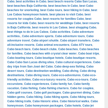
Cabo
,
best activities in Cabo
,
best beach resorts Cabo San Lucas
,
best beaches Baja California
,
best beaches in Cabo
,
best Cabo
beaches for snorkeling
,
best Cabo tours
,
best hiking in Cabo
,
best
Los Cabos honeymoon hotels
,
best places to visit Cabo
,
best
resorts for couples Cabo
,
best resorts for families Cabo
,
best
resorts for kids Cabo
,
best resorts for weddings Cabo
,
best resorts
in Baja California
,
best resorts in Los Cabos
,
best shopping Cabo
,
best things to do in Los Cabos
,
Cabo activities
,
Cabo adventure
activities.
,
Cabo adventure sports
,
Cabo adventure tours
,
Cabo
adventure travel
,
Cabo airport shuttle
,
Cabo airport transfers
,
Cabo
all-inclusive resorts
,
Cabo animal encounters
,
Cabo ATV tours
,
Cabo beach bars
,
Cabo beach clubs
,
Cabo beaches
,
Cabo beaches
for families
,
Cabo beaches with crystal clear water
,
Cabo boat trips
,
Cabo boating tours
,
Cabo boutique hotels
,
Cabo boutique resorts
,
Cabo Cabo San Lucas diving sites
,
Cabo cultural experiences
,
Cabo
day trips from San José del Cabo
,
Cabo deep-sea fishing
,
Cabo
desert tours
,
Cabo destination wedding
,
Cabo diving
,
Cabo diving
destinations
,
Cabo diving tours
,
Cabo eco-adventures
,
Cabo eco-
friendly activities
,
Cabo eco-luxury resorts
,
Cabo eco-tours
,
Cabo
excursions
,
Cabo experiences
,
Cabo family fun
,
Cabo family
vacation
,
Cabo fishing
,
Cabo fishing charters
,
Cabo for couples
,
Cabo golf courses
,
Cabo golf packages
,
Cabo gourmet dining
,
Cabo
hidden gems
,
Cabo hiking
,
Cabo hiking spots
,
Cabo hiking tours
,
Cabo hiking trails
,
Cabo historic sites
,
Cabo historical walks
,
Cabo
honeymoon
,
Cabo honeymoon packages
,
Cabo hotels
,
Cabo jet