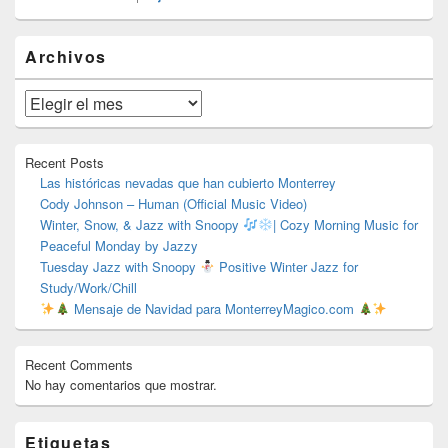
El
Archivos
área
de
widget
Archivos
barra
lateral
primaria
Recent Posts
Las históricas nevadas que han cubierto Monterrey
Cody Johnson – Human (Official Music Video)
Winter, Snow, & Jazz with Snoopy
| Cozy Morning Music for
Peaceful Monday by Jazzy
Tuesday Jazz with Snoopy
Positive Winter Jazz for
Study/Work/Chill
Mensaje de Navidad para MonterreyMagico.com
Recent Comments
No hay comentarios que mostrar.
Etiquetas