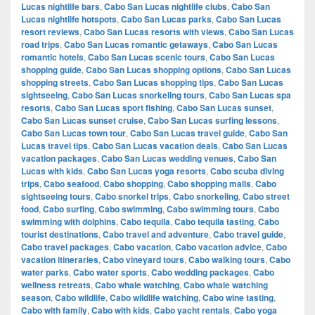
Lucas nightlife bars
,
Cabo San Lucas nightlife clubs
,
Cabo San
Lucas nightlife hotspots
,
Cabo San Lucas parks
,
Cabo San Lucas
resort reviews
,
Cabo San Lucas resorts with views
,
Cabo San Lucas
road trips
,
Cabo San Lucas romantic getaways
,
Cabo San Lucas
romantic hotels
,
Cabo San Lucas scenic tours
,
Cabo San Lucas
shopping guide
,
Cabo San Lucas shopping options
,
Cabo San Lucas
shopping streets
,
Cabo San Lucas shopping tips
,
Cabo San Lucas
sightseeing
,
Cabo San Lucas snorkeling tours
,
Cabo San Lucas spa
resorts
,
Cabo San Lucas sport fishing
,
Cabo San Lucas sunset
,
Cabo San Lucas sunset cruise
,
Cabo San Lucas surfing lessons
,
Cabo San Lucas town tour
,
Cabo San Lucas travel guide
,
Cabo San
Lucas travel tips
,
Cabo San Lucas vacation deals
,
Cabo San Lucas
vacation packages
,
Cabo San Lucas wedding venues
,
Cabo San
Lucas with kids
,
Cabo San Lucas yoga resorts
,
Cabo scuba diving
trips
,
Cabo seafood
,
Cabo shopping
,
Cabo shopping malls
,
Cabo
sightseeing tours
,
Cabo snorkel trips
,
Cabo snorkeling
,
Cabo street
food
,
Cabo surfing
,
Cabo swimming
,
Cabo swimming tours
,
Cabo
swimming with dolphins
,
Cabo tequila
,
Cabo tequila tasting
,
Cabo
tourist destinations
,
Cabo travel and adventure
,
Cabo travel guide
,
Cabo travel packages
,
Cabo vacation
,
Cabo vacation advice
,
Cabo
vacation itineraries
,
Cabo vineyard tours
,
Cabo walking tours
,
Cabo
water parks
,
Cabo water sports
,
Cabo wedding packages
,
Cabo
wellness retreats
,
Cabo whale watching
,
Cabo whale watching
season
,
Cabo wildlife
,
Cabo wildlife watching
,
Cabo wine tasting
,
Cabo with family
,
Cabo with kids
,
Cabo yacht rentals
,
Cabo yoga