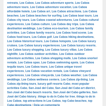
retreats
,
Los Cabos
,
Los Cabos adventure sports
,
Los Cabos
adventure tours
,
Los Cabos adventure vacation
,
Los Cabos
affordable hotels
,
Los Cabos art
,
Los Cabos attractions
,
Los Cabos
beaches
,
Los Cabos beaches for surfing
,
Los Cabos boat tours
,
Los
Cabos city tours
,
Los Cabos coastal adventures
,
Los Cabos cultural
experiences
,
Los Cabos culture
,
Los Cabos day trips
,
Los Cabos
destination weddings
,
Los Cabos eco-tourism
,
Los Cabos family
activities
,
Los Cabos family resorts
,
Los Cabos food scene
,
Los
Cabos food tours
,
Los Cabos golf
,
Los Cabos hiking destinations
,
Los Cabos historical tours
,
Los Cabos hotspots
,
Los Cabos luxury
cruises
,
Los Cabos luxury experiences
,
Los Cabos luxury resorts
,
Los Cabos luxury shopping
,
Los Cabos luxury villas
,
Los Cabos
nightlife
,
Los Cabos outdoor activities
,
Los Cabos outdoor
adventure activities
,
Los Cabos shopping malls
,
Los Cabos snorkel
rentals
,
Los Cabos spas
,
Los Cabos swimming spots
,
Los Cabos
tequila tours
,
Los Cabos tours
,
Los Cabos unique travel
experiences
,
Los Cabos vacation rentals
,
Los Cabos vineyard
experiences
,
Los Cabos vineyards
,
Los Cabos weather
,
Los Cabos
weddings
,
Los Cabos wellness centers
,
Los Cabos zip-lining
,
Los
Cabos zip-lining tours
,
luxury golf resorts Cabo
,
most popular
activities Cabo
,
San José del Cabo
,
San José del Cabo art district
,
San José del Cabo beach resorts
,
San José del Cabo galleries
,
San
José del Cabo history
,
things to do in Cabo for free
,
things to do in
Los Cabos
,
top attractions in Los Cabos
,
top Cabo beaches
,
top
Cabo destinations
|
Deja un comentario