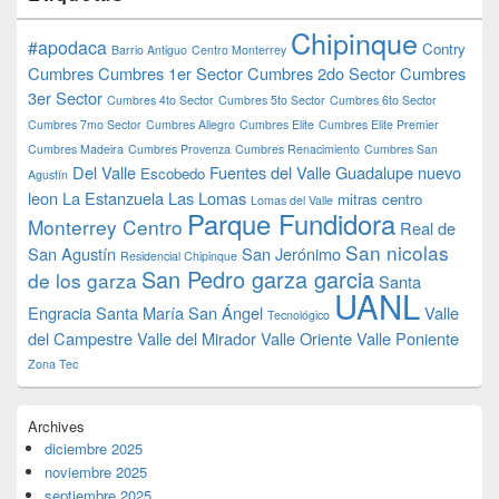
Chipinque
#apodaca
Contry
Barrio Antiguo
Centro Monterrey
Cumbres
Cumbres 1er Sector
Cumbres 2do Sector
Cumbres
3er Sector
Cumbres 4to Sector
Cumbres 5to Sector
Cumbres 6to Sector
Cumbres 7mo Sector
Cumbres Allegro
Cumbres Elite
Cumbres Elite Premier
Cumbres Madeira
Cumbres Provenza
Cumbres Renacimiento
Cumbres San
Del Valle
Fuentes del Valle
Guadalupe nuevo
Escobedo
Agustín
leon
La Estanzuela
Las Lomas
mitras centro
Lomas del Valle
Parque Fundidora
Monterrey Centro
Real de
San nicolas
San Agustín
San Jerónimo
Residencial Chipinque
San Pedro garza garcia
de los garza
Santa
UANL
Engracia
Santa María
San Ángel
Valle
Tecnológico
del Campestre
Valle del Mirador
Valle Oriente
Valle Poniente
Zona Tec
Archives
diciembre 2025
noviembre 2025
septiembre 2025