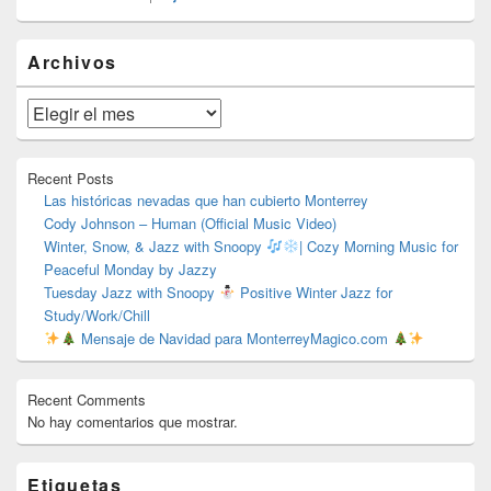
El
Archivos
área
de
widget
Archivos
barra
lateral
primaria
Recent Posts
Las históricas nevadas que han cubierto Monterrey
Cody Johnson – Human (Official Music Video)
Winter, Snow, & Jazz with Snoopy
| Cozy Morning Music for
Peaceful Monday by Jazzy
Tuesday Jazz with Snoopy
Positive Winter Jazz for
Study/Work/Chill
Mensaje de Navidad para MonterreyMagico.com
Recent Comments
No hay comentarios que mostrar.
Etiquetas