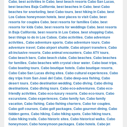
Cabo
,
best activities in Cabo
,
best beach resorts Cabo San Lucas
,
best beaches Baja California
,
best beaches in Cabo
,
best Cabo
beaches for snorkeling
,
best Cabo tours
,
best hiking in Cabo
,
best
Los Cabos honeymoon hotels
,
best places to visit Cabo
,
best
resorts for couples Cabo
,
best resorts for families Cabo
,
best
resorts for kids Cabo
,
best resorts for weddings Cabo
,
best resorts
in Baja California
,
best resorts in Los Cabos
,
best shopping Cabo
,
best things to do in Los Cabos
,
Cabo activities
,
Cabo adventure
activities.
,
Cabo adventure sports
,
Cabo adventure tours
,
Cabo
adventure travel
,
Cabo airport shuttle
,
Cabo airport transfers
,
Cabo
all-inclusive resorts
,
Cabo animal encounters
,
Cabo ATV tours
,
Cabo beach bars
,
Cabo beach clubs
,
Cabo beaches
,
Cabo beaches
for families
,
Cabo beaches with crystal clear water
,
Cabo boat trips
,
Cabo boating tours
,
Cabo boutique hotels
,
Cabo boutique resorts
,
Cabo Cabo San Lucas diving sites
,
Cabo cultural experiences
,
Cabo
day trips from San José del Cabo
,
Cabo deep-sea fishing
,
Cabo
desert tours
,
Cabo destination wedding
,
Cabo diving
,
Cabo diving
destinations
,
Cabo diving tours
,
Cabo eco-adventures
,
Cabo eco-
friendly activities
,
Cabo eco-luxury resorts
,
Cabo eco-tours
,
Cabo
excursions
,
Cabo experiences
,
Cabo family fun
,
Cabo family
vacation
,
Cabo fishing
,
Cabo fishing charters
,
Cabo for couples
,
Cabo golf courses
,
Cabo golf packages
,
Cabo gourmet dining
,
Cabo
hidden gems
,
Cabo hiking
,
Cabo hiking spots
,
Cabo hiking tours
,
Cabo hiking trails
,
Cabo historic sites
,
Cabo historical walks
,
Cabo
honeymoon
,
Cabo honeymoon packages
,
Cabo hotels
,
Cabo jet