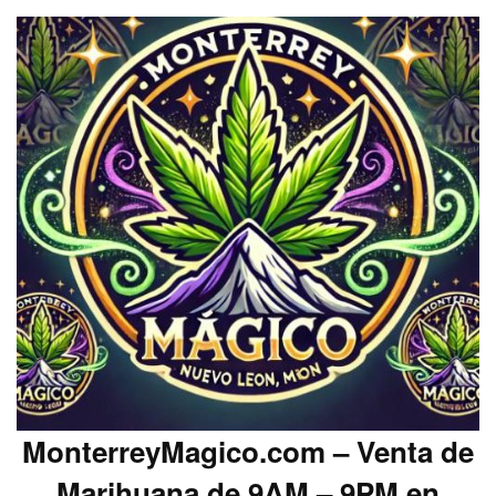
MonterreyMagico.com – Venta de
Marihuana de 9AM – 9PM en