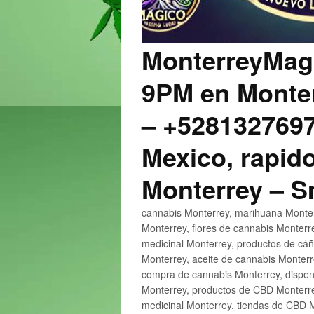
MonterreyMagi
9PM en Monter
– +5281327697
Mexico, rapido
Monterrey – 
cannabis Monterrey, marihuana Monter
Monterrey, flores de cannabis Monterr
medicinal Monterrey, productos de cá
Monterrey, aceite de cannabis Monter
compra de cannabis Monterrey, dispen
Monterrey, productos de CBD Monterre
medicinal Monterrey, tiendas de CBD 