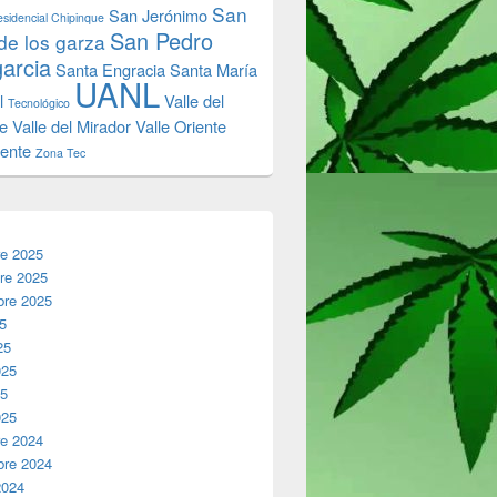
San
San Jerónimo
sidencial Chipinque
San Pedro
de los garza
garcia
Santa Engracia
Santa María
UANL
l
Valle del
Tecnológico
e
Valle del Mirador
Valle Oriente
iente
Zona Tec
re 2025
re 2025
bre 2025
25
25
025
25
025
re 2024
bre 2024
2024