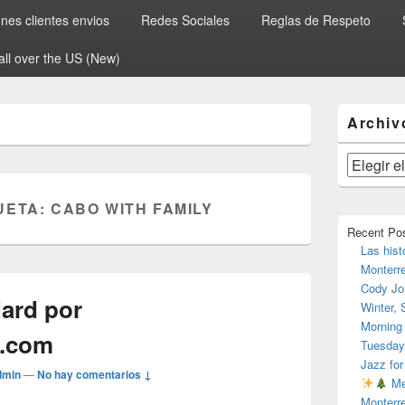
es clientes envios
Redes Sociales
Reglas de Respeto
all over the US (New)
El
Archiv
área
de
widget
Archivos
barra
lateral
UETA:
CABO WITH FAMILY
primaria
Recent Po
Las hist
Monterr
Cody Jo
Hard por
Winter,
Morning
o.com
Tuesday
Jazz for
dmin
—
No hay comentarios ↓
Me
Monterr