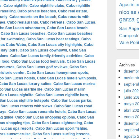
Agustín
s
,
Cabo nightlife
,
Cabo nightlife clubs
,
Cabo nightlife
Re
nicolas 
rasailing
,
Cabo private beaches
,
Cabo real estate
,
 only
,
Cabo resorts on the beach
,
Cabo resorts with
garza 
hes
,
Cabo restaurants
,
Cabo retreats
,
Cabo San Lucas
,
bo San Lucas adventures
,
Cabo San Lucas beach
San Ánge
,
Cabo San Lucas beaches
,
Cabo San Lucas beaches
Campestr
 for swimming
,
Cabo San Lucas beer tastings
,
Cabo
Valle Pon
cas Cabo Wabo
,
Cabo San Lucas city highlights
,
Cabo
 day tours
,
Cabo San Lucas downtown
,
Cabo San
sions
,
Cabo San Lucas family-friendly activities
,
Cabo
 food
,
Cabo San Lucas food festivals
,
Cabo San Lucas
Archives
 courses
,
Cabo San Lucas golf reviews
,
Cabo San
diciemb
istoric center
,
Cabo San Lucas honeymoon spots
,
noviemb
bo San Lucas hotels
,
Cabo San Lucas hotels with pools
,
Cabo San Lucas luxury suites
,
Cabo San Lucas marina
,
septiem
o San Lucas marine life
,
Cabo San Lucas marlin
julio 20
San Lucas nightlife
,
Cabo San Lucas nightlife bars
,
junio 20
San Lucas nightlife hotspots
,
Cabo San Lucas parks
,
mayo 2
San Lucas resorts with views
,
Cabo San Lucas road
abril 20
ways
,
Cabo San Lucas romantic hotels
,
Cabo San Lucas
enero 2
g guide
,
Cabo San Lucas shopping options
,
Cabo San
as shopping tips
,
Cabo San Lucas sightseeing
,
Cabo
diciemb
 Lucas spa resorts
,
Cabo San Lucas sport fishing
,
septiem
as sunset cruise
,
Cabo San Lucas surfing lessons
,
agosto 