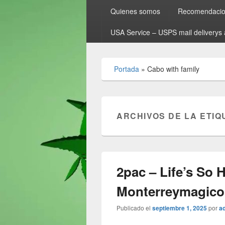
Quienes somos
Recomendacion
USA Service – USPS mail deliverys 
Portada
»
Cabo with family
ARCHIVOS DE LA ETIQ
2pac – Life’s So 
Monterreymagic
Publicado el
septiembre 1, 2025
por
a