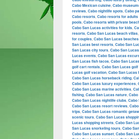
Cabo Mexican cuisine
,
Cabo museum
reviews
,
Cabo nightlife spots
,
Cabo pa
Cabo resorts
,
Cabo resorts for adults
pools
,
Cabo resorts with private beac
Cabo San Lucas activities for kids
,
Ca
resorts
,
Cabo San Lucas beach villas
for couples
,
Cabo San Lucas beaches
San Lucas best resorts
,
Cabo San Lu
San Lucas city tours
,
Cabo San Lucas
Lucas events
,
Cabo San Lucas excur
San Lucas fish tacos
,
Cabo San Lucas
golf cart rentals
,
Cabo San Lucas golf
Lucas golf vacation
,
Cabo San Lucas h
Cabo San Lucas horseback riding
,
Ca
Cabo San Lucas luxury experiences
,
Cabo San Lucas marine activities
,
Cab
fishing
,
Cabo San Lucas nature
,
Cabo 
Cabo San Lucas nightlife clubs
,
Cabo 
Cabo San Lucas resort reviews
,
Cabo 
trips
,
Cabo San Lucas romantic geta
scenic tours
,
Cabo San Lucas shoppin
Lucas shopping streets
,
Cabo San Luc
San Lucas snorkeling tours
,
Cabo San
Cabo San Lucas sunset
,
Cabo San Luc