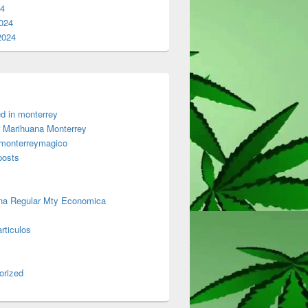
24
024
2024
d in monterrey
 Marihuana Monterrey
 monterreymagico
posts
na Regular Mty Economica
rticulos
orized