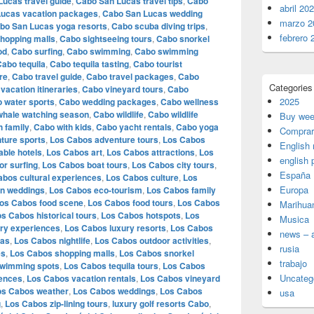
ucas travel guide
,
Cabo San Lucas travel tips
,
Cabo
abril 20
ucas vacation packages
,
Cabo San Lucas wedding
marzo 2
bo San Lucas yoga resorts
,
Cabo scuba diving trips
,
febrero 
hopping malls
,
Cabo sightseeing tours
,
Cabo snorkel
od
,
Cabo surfing
,
Cabo swimming
,
Cabo swimming
abo tequila
,
Cabo tequila tasting
,
Cabo tourist
re
,
Cabo travel guide
,
Cabo travel packages
,
Cabo
Categories
vacation itineraries
,
Cabo vineyard tours
,
Cabo
2025
 water sports
,
Cabo wedding packages
,
Cabo wellness
whale watching season
,
Cabo wildlife
,
Cabo wildlife
Buy wee
h family
,
Cabo with kids
,
Cabo yacht rentals
,
Cabo yoga
Comprar
ture sports
,
Los Cabos adventure tours
,
Los Cabos
English
able hotels
,
Los Cabos art
,
Los Cabos attractions
,
Los
english 
r surfing
,
Los Cabos boat tours
,
Los Cabos city tours
,
España
abos cultural experiences
,
Los Cabos culture
,
Los
Europa
on weddings
,
Los Cabos eco-tourism
,
Los Cabos family
os Cabos food scene
,
Los Cabos food tours
,
Los Cabos
Marihua
s Cabos historical tours
,
Los Cabos hotspots
,
Los
Musica
ry experiences
,
Los Cabos luxury resorts
,
Los Cabos
news – a
las
,
Los Cabos nightlife
,
Los Cabos outdoor activities
,
rusia
es
,
Los Cabos shopping malls
,
Los Cabos snorkel
trabajo
wimming spots
,
Los Cabos tequila tours
,
Los Cabos
Uncateg
iences
,
Los Cabos vacation rentals
,
Los Cabos vineyard
os Cabos weather
,
Los Cabos weddings
,
Los Cabos
usa
g
,
Los Cabos zip-lining tours
,
luxury golf resorts Cabo
,