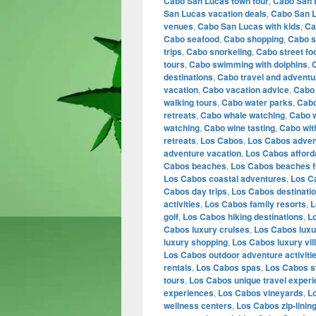
Cabo San Lucas town tour
,
Cabo San L
San Lucas vacation deals
,
Cabo San L
venues
,
Cabo San Lucas with kids
,
Ca
Cabo seafood
,
Cabo shopping
,
Cabo s
trips
,
Cabo snorkeling
,
Cabo street fo
tours
,
Cabo swimming with dolphins
,
C
destinations
,
Cabo travel and adventu
vacation
,
Cabo vacation advice
,
Cabo 
walking tours
,
Cabo water parks
,
Cabo
retreats
,
Cabo whale watching
,
Cabo 
watching
,
Cabo wine tasting
,
Cabo wit
retreats
,
Los Cabos
,
Los Cabos adven
adventure vacation
,
Los Cabos afford
Cabos beaches
,
Los Cabos beaches fo
Los Cabos coastal adventures
,
Los C
Cabos day trips
,
Los Cabos destinati
activities
,
Los Cabos family resorts
,
L
golf
,
Los Cabos hiking destinations
,
Lo
Cabos luxury cruises
,
Los Cabos luxu
luxury shopping
,
Los Cabos luxury vil
Los Cabos outdoor adventure activiti
rentals
,
Los Cabos spas
,
Los Cabos s
tours
,
Los Cabos unique travel exper
experiences
,
Los Cabos vineyards
,
L
wellness centers
,
Los Cabos zip-linin