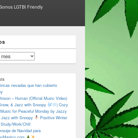
Somos LGTBI Friendly
os
sts
óricas nevadas que han cubierto
ey
hnson – Human (Official Music Video)
 Snow, & Jazz with Snoopy
| Cozy
 Music for Peaceful Monday by Jazzy
 Jazz with Snoopy
Positive Winter
 Study/Work/Chill
nsaje de Navidad para
eyMagico.com