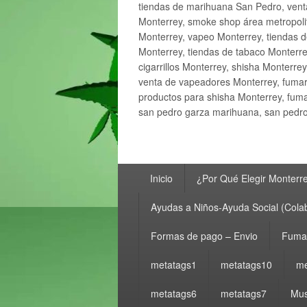
tiendas de marihuana San Pedro, ven
Monterrey, smoke shop área metropolit
Monterrey, vapeo Monterrey, tiendas d
Monterrey, tiendas de tabaco Monterre
cigarrillos Monterrey, shisha Monterre
venta de vapeadores Monterrey, fumar
productos para shisha Monterrey, fum
san pedro garza marihuana, san pedro 
Menú
Inicio
¿Por Qué Elegir Monterr
principal
Ayudas a Niños-Ayuda Social (Cola
Formas de pago – Envio
Fumar
metatags1
metatags10
me
metatags6
metatags7
Mus