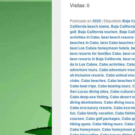
Visitas: 0
Publicado en
2025
|
Etiquetado
Baja Ca
California beach towns
,
Baja Californ
golf
,
Baja California tourism
,
Baja Cali
activities in Cabo
,
best beach resorts
beaches in Cabo
,
best Cabo beaches f
best Los Cabos honeymoon hotels
,
be
best resorts for families Cabo
,
best r
best resorts in Baja California
,
best r
do in Los Cabos
,
Cabo activities
,
Cabo
adventure tours
,
Cabo adventure trav
all-inclusive resorts
,
Cabo animal enc
clubs
,
Cabo beaches
,
Cabo beaches fo
Cabo boat trips
,
Cabo boating tours
,
C
San Lucas diving sites
,
Cabo cultural
Cabo deep-sea fishing
,
Cabo desert t
diving destinations
,
Cabo diving tours
Cabo eco-luxury resorts
,
Cabo eco-to
fun
,
Cabo family vacation
,
Cabo fishin
courses
,
Cabo golf packages
,
Cabo go
hiking spots
,
Cabo hiking tours
,
Cabo h
Cabo honeymoon
,
Cabo honeymoon 
Cabo kitesurfing
,
Cabo luxury dining
,