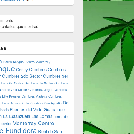
omments
entarios que mostrar.
tas
a
Barrio Antiguo
Centro Monterrey
nque
Cumbres
Cumbres
Contry
r
Cumbres 2do Sector
Cumbres 3er
bres 4to Sector
Cumbres 5to Sector
Cumbres
umbres 7mo Sector
Cumbres Allegro
Cumbres
 Elite Premier
Cumbres Madeira
Cumbres
Del
mbres Renacimiento
Cumbres San Agustín
Fuentes del Valle
Guadalupe
bedo
n
La Estanzuela
Las Lomas
Lomas del
Monterrey Centro
 centro
e Fundidora
Real de San