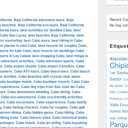
Recent C
lifornia
,
Baja California adventure tours
,
Baja
ia beaches
,
Baja California eco-tours
,
Baja California
No hay com
fornia tours
,
best activities for families Cabo
,
best
 Cabo San Lucas
,
best beaches Baja California
,
best
or snorkeling
,
best Cabo tours
,
best hiking in Cabo
,
Etique
st places to visit Cabo
,
best resorts for couples Cabo
,
esorts for kids Cabo
,
best resorts for weddings Cabo
,
esorts in Los Cabos
,
best shopping Cabo
,
best things to
#apodac
 adventure activities.
,
Cabo adventure sports
,
Cabo
Chipi
el
,
Cabo airport shuttle
,
Cabo airport transfers
,
Cabo
ounters
,
Cabo ATV tours
,
Cabo beach bars
,
Cabo beach
1er Secto
r families
,
Cabo beaches with crystal clear water
,
Sector
Cum
abo boutique hotels
,
Cabo boutique resorts
,
Cabo Cabo
6to Sector
C
 experiences
,
Cabo day trips from San José del Cabo
,
ours
,
Cabo destination wedding
,
Cabo diving
,
Cabo
Elite
Cumbres
,
Cabo eco-adventures
,
Cabo eco-friendly activities
,
Provenza
Cu
urs
,
Cabo excursions
,
Cabo experiences
,
Cabo family
Valle
Esco
g
,
Cabo fishing charters
,
Cabo for couples
,
Cabo golf
nuevo leo
urmet dining
,
Cabo hidden gems
,
Cabo hiking
,
Cabo
iking trails
,
Cabo historic sites
,
Cabo historical walks
,
mitras
Valle
Parqu
packages
,
Cabo hotels
,
Cabo jet skiing
,
Cabo kayaking
,
Cabo luxury travel experiences
,
Cabo luxury yachts
,