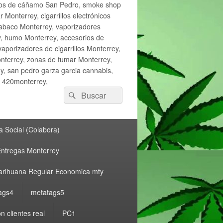
ctos de cáñamo San Pedro, smoke shop
onterrey, cigarrillos electrónicos
tabaco Monterrey, vaporizadores
y, humo Monterrey, accesorios de
vaporizadores de cigarrillos Monterrey,
nterrey, zonas de fumar Monterrey,
, san pedro garza garcia cannabis,
, 420monterrey,
Buscar
Buscar
por:
 Social (Colabora)
ntregas Monterrey
rihuana Regular Economica mty
ags4
metatags5
n clientes real
PC1