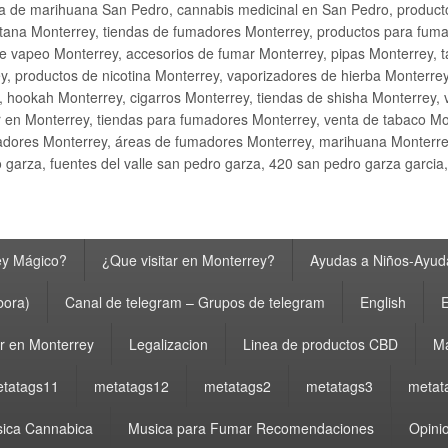
ta de marihuana San Pedro, cannabis medicinal en San Pedro, produ
ana Monterrey, tiendas de fumadores Monterrey, productos para fumar M
e vapeo Monterrey, accesorios de fumar Monterrey, pipas Monterrey, 
y, productos de nicotina Monterrey, vaporizadores de hierba Monterre
y, hookah Monterrey, cigarros Monterrey, tiendas de shisha Monterrey, 
 en Monterrey, tiendas para fumadores Monterrey, venta de tabaco Mo
adores Monterrey, áreas de fumadores Monterrey, marihuana Monterrey
garza, fuentes del valle san pedro garza, 420 san pedro garza garcia
ey Mágico?
¿Que visitar en Monterrey?
Ayudas a Niños-Ayuda
bora)
Canal de telegram – Grupos de telegram
English
E
 en Monterrey
Legalizacion
Linea de productos CBD
Ma
tatags11
metatags12
metatags2
metatags3
metat
ica Cannabica
Musica para Fumar Recomendaciones
Opinio