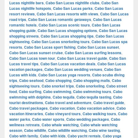
Lucas nightlife bars
,
Cabo San Lucas nightlife clubs
,
Cabo San
Lucas nightlife hotspots
,
Cabo San Lucas parks
,
Cabo San Lucas
resort reviews
,
Cabo San Lucas resorts with views
,
Cabo San Lucas
road trips
,
Cabo San Lucas romantic getaways
,
Cabo San Lucas
romantic hotels
,
Cabo San Lucas scenic tours
,
Cabo San Lucas
shopping guide
,
Cabo San Lucas shopping options
,
Cabo San Lucas
shopping streets
,
Cabo San Lucas shopping tips
,
Cabo San Lucas
sightseeing
,
Cabo San Lucas snorkeling tours
,
Cabo San Lucas spa
resorts
,
Cabo San Lucas sport fishing
,
Cabo San Lucas sunset
,
Cabo San Lucas sunset cruise
,
Cabo San Lucas surfing lessons
,
Cabo San Lucas town tour
,
Cabo San Lucas travel guide
,
Cabo San
Lucas travel tips
,
Cabo San Lucas vacation deals
,
Cabo San Lucas
vacation packages
,
Cabo San Lucas wedding venues
,
Cabo San
Lucas with kids
,
Cabo San Lucas yoga resorts
,
Cabo scuba diving
trips
,
Cabo seafood
,
Cabo shopping
,
Cabo shopping malls
,
Cabo
sightseeing tours
,
Cabo snorkel trips
,
Cabo snorkeling
,
Cabo street
food
,
Cabo surfing
,
Cabo swimming
,
Cabo swimming tours
,
Cabo
swimming with dolphins
,
Cabo tequila
,
Cabo tequila tasting
,
Cabo
tourist destinations
,
Cabo travel and adventure
,
Cabo travel guide
,
Cabo travel packages
,
Cabo vacation
,
Cabo vacation advice
,
Cabo
vacation itineraries
,
Cabo vineyard tours
,
Cabo walking tours
,
Cabo
water parks
,
Cabo water sports
,
Cabo wedding packages
,
Cabo
wellness retreats
,
Cabo whale watching
,
Cabo whale watching
season
,
Cabo wildlife
,
Cabo wildlife watching
,
Cabo wine tasting
,
Cabo with family
,
Cabo with kids
,
Cabo yacht rentals
,
Cabo yoga