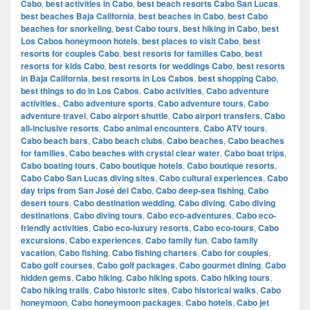
Cabo
,
best activities in Cabo
,
best beach resorts Cabo San Lucas
,
best beaches Baja California
,
best beaches in Cabo
,
best Cabo
beaches for snorkeling
,
best Cabo tours
,
best hiking in Cabo
,
best
Los Cabos honeymoon hotels
,
best places to visit Cabo
,
best
resorts for couples Cabo
,
best resorts for families Cabo
,
best
resorts for kids Cabo
,
best resorts for weddings Cabo
,
best resorts
in Baja California
,
best resorts in Los Cabos
,
best shopping Cabo
,
best things to do in Los Cabos
,
Cabo activities
,
Cabo adventure
activities.
,
Cabo adventure sports
,
Cabo adventure tours
,
Cabo
adventure travel
,
Cabo airport shuttle
,
Cabo airport transfers
,
Cabo
all-inclusive resorts
,
Cabo animal encounters
,
Cabo ATV tours
,
Cabo beach bars
,
Cabo beach clubs
,
Cabo beaches
,
Cabo beaches
for families
,
Cabo beaches with crystal clear water
,
Cabo boat trips
,
Cabo boating tours
,
Cabo boutique hotels
,
Cabo boutique resorts
,
Cabo Cabo San Lucas diving sites
,
Cabo cultural experiences
,
Cabo
day trips from San José del Cabo
,
Cabo deep-sea fishing
,
Cabo
desert tours
,
Cabo destination wedding
,
Cabo diving
,
Cabo diving
destinations
,
Cabo diving tours
,
Cabo eco-adventures
,
Cabo eco-
friendly activities
,
Cabo eco-luxury resorts
,
Cabo eco-tours
,
Cabo
excursions
,
Cabo experiences
,
Cabo family fun
,
Cabo family
vacation
,
Cabo fishing
,
Cabo fishing charters
,
Cabo for couples
,
Cabo golf courses
,
Cabo golf packages
,
Cabo gourmet dining
,
Cabo
hidden gems
,
Cabo hiking
,
Cabo hiking spots
,
Cabo hiking tours
,
Cabo hiking trails
,
Cabo historic sites
,
Cabo historical walks
,
Cabo
honeymoon
,
Cabo honeymoon packages
,
Cabo hotels
,
Cabo jet