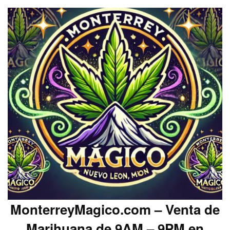
MonterreyMagico.com – Venta de
Marihuana de 9AM – 9PM en