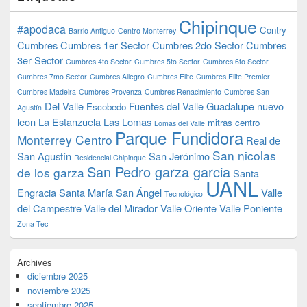
Chipinque
#apodaca
Contry
Barrio Antiguo
Centro Monterrey
Cumbres
Cumbres 1er Sector
Cumbres 2do Sector
Cumbres
3er Sector
Cumbres 4to Sector
Cumbres 5to Sector
Cumbres 6to Sector
Cumbres 7mo Sector
Cumbres Allegro
Cumbres Elite
Cumbres Elite Premier
Cumbres Madeira
Cumbres Provenza
Cumbres Renacimiento
Cumbres San
Del Valle
Fuentes del Valle
Guadalupe nuevo
Escobedo
Agustín
leon
La Estanzuela
Las Lomas
mitras centro
Lomas del Valle
Parque Fundidora
Monterrey Centro
Real de
San nicolas
San Agustín
San Jerónimo
Residencial Chipinque
San Pedro garza garcia
de los garza
Santa
UANL
Engracia
Santa María
San Ángel
Valle
Tecnológico
del Campestre
Valle del Mirador
Valle Oriente
Valle Poniente
Zona Tec
Archives
diciembre 2025
noviembre 2025
septiembre 2025