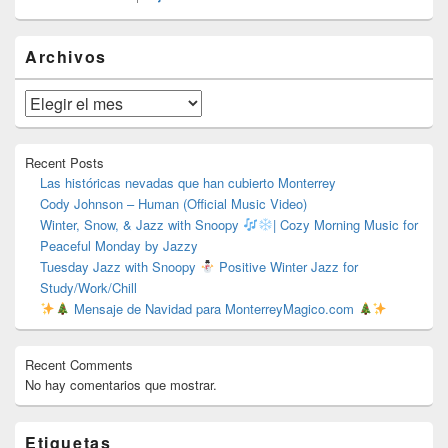
El
Archivos
área
de
widget
Archivos
barra
lateral
primaria
Recent Posts
Las históricas nevadas que han cubierto Monterrey
Cody Johnson – Human (Official Music Video)
Winter, Snow, & Jazz with Snoopy
| Cozy Morning Music for
Peaceful Monday by Jazzy
Tuesday Jazz with Snoopy
Positive Winter Jazz for
Study/Work/Chill
Mensaje de Navidad para MonterreyMagico.com
Recent Comments
No hay comentarios que mostrar.
Etiquetas