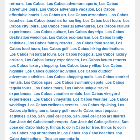
retreats
,
Los Cabos
,
Los Cabos adventure sports
,
Los Cabos
adventure tours
,
Los Cabos adventure vacation
,
Los Cabos
affordable hotels
,
Los Cabos art
,
Los Cabos attractions
,
Los Cabos
beaches
,
Los Cabos beaches for surfing
,
Los Cabos boat tours
,
Los
Cabos city tours
,
Los Cabos coastal adventures
,
Los Cabos cultural
experiences
,
Los Cabos culture
,
Los Cabos day trips
,
Los Cabos
destination weddings
,
Los Cabos eco-tourism
,
Los Cabos family
activities
,
Los Cabos family resorts
,
Los Cabos food scene
,
Los
Cabos food tours
,
Los Cabos golf
,
Los Cabos hiking destinations
,
Los Cabos historical tours
,
Los Cabos hotspots
,
Los Cabos luxury
cruises
,
Los Cabos luxury experiences
,
Los Cabos luxury resorts
,
Los Cabos luxury shopping
,
Los Cabos luxury villas
,
Los Cabos
nightlife
,
Los Cabos outdoor activities
,
Los Cabos outdoor
adventure activities
,
Los Cabos shopping malls
,
Los Cabos snorkel
rentals
,
Los Cabos spas
,
Los Cabos swimming spots
,
Los Cabos
tequila tours
,
Los Cabos tours
,
Los Cabos unique travel
experiences
,
Los Cabos vacation rentals
,
Los Cabos vineyard
experiences
,
Los Cabos vineyards
,
Los Cabos weather
,
Los Cabos
weddings
,
Los Cabos wellness centers
,
Los Cabos zip-lining
,
Los
Cabos zip-lining tours
,
luxury golf resorts Cabo
,
most popular
activities Cabo
,
San José del Cabo
,
San José del Cabo art district
,
San José del Cabo beach resorts
,
San José del Cabo galleries
,
San
José del Cabo history
,
things to do in Cabo for free
,
things to do in
Los Cabos
,
top attractions in Los Cabos
,
top Cabo beaches
,
top
Cabo destinations
|
Deja un comentario