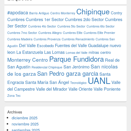
Chipinque
#apodaca
Contry
Barrio Antiguo
Centro Monterrey
Cumbres
Cumbres 1er Sector
Cumbres 2do Sector
Cumbres
3er Sector
Cumbres 4to Sector
Cumbres 5to Sector
Cumbres 6to Sector
Cumbres 7mo Sector
Cumbres Allegro
Cumbres Elite
Cumbres Elite Premier
Cumbres Madeira
Cumbres Provenza
Cumbres Renacimiento
Cumbres San
Del Valle
Fuentes del Valle
Guadalupe nuevo
Escobedo
Agustín
leon
La Estanzuela
Las Lomas
mitras centro
Lomas del Valle
Parque Fundidora
Monterrey Centro
Real de
San nicolas
San Agustín
San Jerónimo
Residencial Chipinque
San Pedro garza garcia
de los garza
Santa
UANL
Engracia
Santa María
San Ángel
Valle
Tecnológico
del Campestre
Valle del Mirador
Valle Oriente
Valle Poniente
Zona Tec
Archives
diciembre 2025
noviembre 2025
septiembre 2025