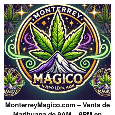
MonterreyMagico.com – Venta de
Marihuana de 9AM – 9PM en