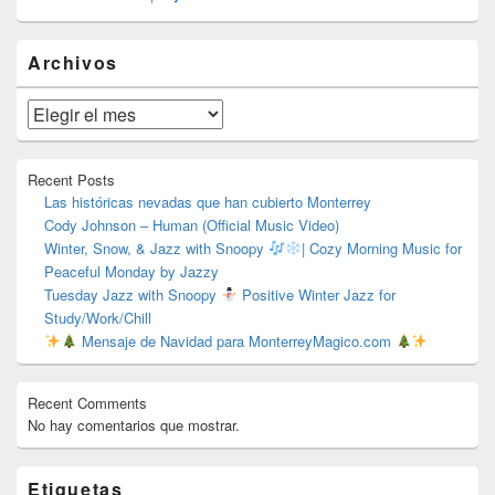
El
Archivos
área
de
widget
Archivos
barra
lateral
primaria
Recent Posts
Las históricas nevadas que han cubierto Monterrey
Cody Johnson – Human (Official Music Video)
Winter, Snow, & Jazz with Snoopy
| Cozy Morning Music for
Peaceful Monday by Jazzy
Tuesday Jazz with Snoopy
Positive Winter Jazz for
Study/Work/Chill
Mensaje de Navidad para MonterreyMagico.com
Recent Comments
No hay comentarios que mostrar.
Etiquetas