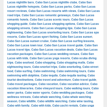
Lucas nightlife bars
,
Cabo San Lucas nightlife clubs
,
Cabo San
Lucas nightlife hotspots
,
Cabo San Lucas parks
,
Cabo San Lucas
resort reviews
,
Cabo San Lucas resorts with views
,
Cabo San Lucas
road trips
,
Cabo San Lucas romantic getaways
,
Cabo San Lucas
romantic hotels
,
Cabo San Lucas scenic tours
,
Cabo San Lucas
shopping guide
,
Cabo San Lucas shopping options
,
Cabo San Lucas
shopping streets
,
Cabo San Lucas shopping tips
,
Cabo San Lucas
sightseeing
,
Cabo San Lucas snorkeling tours
,
Cabo San Lucas spa
resorts
,
Cabo San Lucas sport fishing
,
Cabo San Lucas sunset
,
Cabo San Lucas sunset cruise
,
Cabo San Lucas surfing lessons
,
Cabo San Lucas town tour
,
Cabo San Lucas travel guide
,
Cabo San
Lucas travel tips
,
Cabo San Lucas vacation deals
,
Cabo San Lucas
vacation packages
,
Cabo San Lucas wedding venues
,
Cabo San
Lucas with kids
,
Cabo San Lucas yoga resorts
,
Cabo scuba diving
trips
,
Cabo seafood
,
Cabo shopping
,
Cabo shopping malls
,
Cabo
sightseeing tours
,
Cabo snorkel trips
,
Cabo snorkeling
,
Cabo street
food
,
Cabo surfing
,
Cabo swimming
,
Cabo swimming tours
,
Cabo
swimming with dolphins
,
Cabo tequila
,
Cabo tequila tasting
,
Cabo
tourist destinations
,
Cabo travel and adventure
,
Cabo travel guide
,
Cabo travel packages
,
Cabo vacation
,
Cabo vacation advice
,
Cabo
vacation itineraries
,
Cabo vineyard tours
,
Cabo walking tours
,
Cabo
water parks
,
Cabo water sports
,
Cabo wedding packages
,
Cabo
wellness retreats
,
Cabo whale watching
,
Cabo whale watching
season
,
Cabo wildlife
,
Cabo wildlife watching
,
Cabo wine tasting
,
Cabo with family
,
Cabo with kids
,
Cabo yacht rentals
,
Cabo yoga