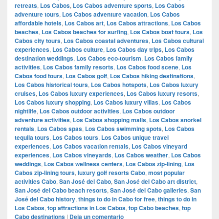
retreats
,
Los Cabos
,
Los Cabos adventure sports
,
Los Cabos
adventure tours
,
Los Cabos adventure vacation
,
Los Cabos
affordable hotels
,
Los Cabos art
,
Los Cabos attractions
,
Los Cabos
beaches
,
Los Cabos beaches for surfing
,
Los Cabos boat tours
,
Los
Cabos city tours
,
Los Cabos coastal adventures
,
Los Cabos cultural
experiences
,
Los Cabos culture
,
Los Cabos day trips
,
Los Cabos
destination weddings
,
Los Cabos eco-tourism
,
Los Cabos family
activities
,
Los Cabos family resorts
,
Los Cabos food scene
,
Los
Cabos food tours
,
Los Cabos golf
,
Los Cabos hiking destinations
,
Los Cabos historical tours
,
Los Cabos hotspots
,
Los Cabos luxury
cruises
,
Los Cabos luxury experiences
,
Los Cabos luxury resorts
,
Los Cabos luxury shopping
,
Los Cabos luxury villas
,
Los Cabos
nightlife
,
Los Cabos outdoor activities
,
Los Cabos outdoor
adventure activities
,
Los Cabos shopping malls
,
Los Cabos snorkel
rentals
,
Los Cabos spas
,
Los Cabos swimming spots
,
Los Cabos
tequila tours
,
Los Cabos tours
,
Los Cabos unique travel
experiences
,
Los Cabos vacation rentals
,
Los Cabos vineyard
experiences
,
Los Cabos vineyards
,
Los Cabos weather
,
Los Cabos
weddings
,
Los Cabos wellness centers
,
Los Cabos zip-lining
,
Los
Cabos zip-lining tours
,
luxury golf resorts Cabo
,
most popular
activities Cabo
,
San José del Cabo
,
San José del Cabo art district
,
San José del Cabo beach resorts
,
San José del Cabo galleries
,
San
José del Cabo history
,
things to do in Cabo for free
,
things to do in
Los Cabos
,
top attractions in Los Cabos
,
top Cabo beaches
,
top
Cabo destinations
|
Deja un comentario