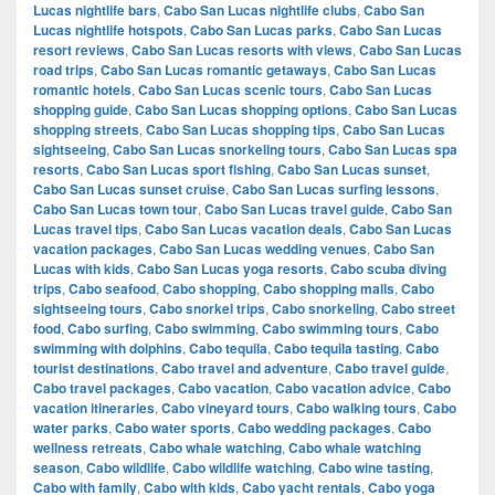
Lucas nightlife bars
,
Cabo San Lucas nightlife clubs
,
Cabo San
Lucas nightlife hotspots
,
Cabo San Lucas parks
,
Cabo San Lucas
resort reviews
,
Cabo San Lucas resorts with views
,
Cabo San Lucas
road trips
,
Cabo San Lucas romantic getaways
,
Cabo San Lucas
romantic hotels
,
Cabo San Lucas scenic tours
,
Cabo San Lucas
shopping guide
,
Cabo San Lucas shopping options
,
Cabo San Lucas
shopping streets
,
Cabo San Lucas shopping tips
,
Cabo San Lucas
sightseeing
,
Cabo San Lucas snorkeling tours
,
Cabo San Lucas spa
resorts
,
Cabo San Lucas sport fishing
,
Cabo San Lucas sunset
,
Cabo San Lucas sunset cruise
,
Cabo San Lucas surfing lessons
,
Cabo San Lucas town tour
,
Cabo San Lucas travel guide
,
Cabo San
Lucas travel tips
,
Cabo San Lucas vacation deals
,
Cabo San Lucas
vacation packages
,
Cabo San Lucas wedding venues
,
Cabo San
Lucas with kids
,
Cabo San Lucas yoga resorts
,
Cabo scuba diving
trips
,
Cabo seafood
,
Cabo shopping
,
Cabo shopping malls
,
Cabo
sightseeing tours
,
Cabo snorkel trips
,
Cabo snorkeling
,
Cabo street
food
,
Cabo surfing
,
Cabo swimming
,
Cabo swimming tours
,
Cabo
swimming with dolphins
,
Cabo tequila
,
Cabo tequila tasting
,
Cabo
tourist destinations
,
Cabo travel and adventure
,
Cabo travel guide
,
Cabo travel packages
,
Cabo vacation
,
Cabo vacation advice
,
Cabo
vacation itineraries
,
Cabo vineyard tours
,
Cabo walking tours
,
Cabo
water parks
,
Cabo water sports
,
Cabo wedding packages
,
Cabo
wellness retreats
,
Cabo whale watching
,
Cabo whale watching
season
,
Cabo wildlife
,
Cabo wildlife watching
,
Cabo wine tasting
,
Cabo with family
,
Cabo with kids
,
Cabo yacht rentals
,
Cabo yoga