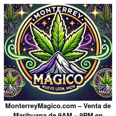
MonterreyMagico.com – Venta de
Marihuana de 9AM – 9PM en