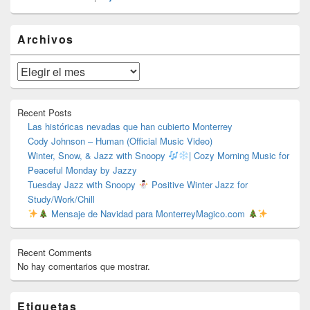
El
Archivos
área
de
widget
Archivos
barra
lateral
primaria
Recent Posts
Las históricas nevadas que han cubierto Monterrey
Cody Johnson – Human (Official Music Video)
Winter, Snow, & Jazz with Snoopy
| Cozy Morning Music for
Peaceful Monday by Jazzy
Tuesday Jazz with Snoopy
Positive Winter Jazz for
Study/Work/Chill
Mensaje de Navidad para MonterreyMagico.com
Recent Comments
No hay comentarios que mostrar.
Etiquetas