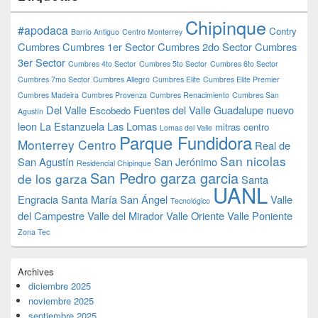
Chipinque
#apodaca
Contry
Barrio Antiguo
Centro Monterrey
Cumbres
Cumbres 1er Sector
Cumbres 2do Sector
Cumbres
3er Sector
Cumbres 4to Sector
Cumbres 5to Sector
Cumbres 6to Sector
Cumbres 7mo Sector
Cumbres Allegro
Cumbres Elite
Cumbres Elite Premier
Cumbres Madeira
Cumbres Provenza
Cumbres Renacimiento
Cumbres San
Del Valle
Fuentes del Valle
Guadalupe nuevo
Escobedo
Agustín
leon
La Estanzuela
Las Lomas
mitras centro
Lomas del Valle
Parque Fundidora
Monterrey Centro
Real de
San nicolas
San Agustín
San Jerónimo
Residencial Chipinque
San Pedro garza garcia
de los garza
Santa
UANL
Engracia
Santa María
San Ángel
Valle
Tecnológico
del Campestre
Valle del Mirador
Valle Oriente
Valle Poniente
Zona Tec
Archives
diciembre 2025
noviembre 2025
septiembre 2025