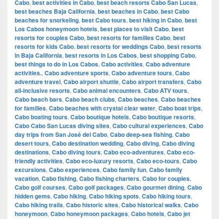
Cabo
,
best activities in Cabo
,
best beach resorts Cabo San Lucas
,
best beaches Baja California
,
best beaches in Cabo
,
best Cabo
beaches for snorkeling
,
best Cabo tours
,
best hiking in Cabo
,
best
Los Cabos honeymoon hotels
,
best places to visit Cabo
,
best
resorts for couples Cabo
,
best resorts for families Cabo
,
best
resorts for kids Cabo
,
best resorts for weddings Cabo
,
best resorts
in Baja California
,
best resorts in Los Cabos
,
best shopping Cabo
,
best things to do in Los Cabos
,
Cabo activities
,
Cabo adventure
activities.
,
Cabo adventure sports
,
Cabo adventure tours
,
Cabo
adventure travel
,
Cabo airport shuttle
,
Cabo airport transfers
,
Cabo
all-inclusive resorts
,
Cabo animal encounters
,
Cabo ATV tours
,
Cabo beach bars
,
Cabo beach clubs
,
Cabo beaches
,
Cabo beaches
for families
,
Cabo beaches with crystal clear water
,
Cabo boat trips
,
Cabo boating tours
,
Cabo boutique hotels
,
Cabo boutique resorts
,
Cabo Cabo San Lucas diving sites
,
Cabo cultural experiences
,
Cabo
day trips from San José del Cabo
,
Cabo deep-sea fishing
,
Cabo
desert tours
,
Cabo destination wedding
,
Cabo diving
,
Cabo diving
destinations
,
Cabo diving tours
,
Cabo eco-adventures
,
Cabo eco-
friendly activities
,
Cabo eco-luxury resorts
,
Cabo eco-tours
,
Cabo
excursions
,
Cabo experiences
,
Cabo family fun
,
Cabo family
vacation
,
Cabo fishing
,
Cabo fishing charters
,
Cabo for couples
,
Cabo golf courses
,
Cabo golf packages
,
Cabo gourmet dining
,
Cabo
hidden gems
,
Cabo hiking
,
Cabo hiking spots
,
Cabo hiking tours
,
Cabo hiking trails
,
Cabo historic sites
,
Cabo historical walks
,
Cabo
honeymoon
,
Cabo honeymoon packages
,
Cabo hotels
,
Cabo jet