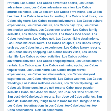
retreats
,
Los Cabos
,
Los Cabos adventure sports
,
Los Cabos
adventure tours
,
Los Cabos adventure vacation
,
Los Cabos
affordable hotels
,
Los Cabos art
,
Los Cabos attractions
,
Los Cabos
beaches
,
Los Cabos beaches for surfing
,
Los Cabos boat tours
,
Los
Cabos city tours
,
Los Cabos coastal adventures
,
Los Cabos cultural
experiences
,
Los Cabos culture
,
Los Cabos day trips
,
Los Cabos
destination weddings
,
Los Cabos eco-tourism
,
Los Cabos family
activities
,
Los Cabos family resorts
,
Los Cabos food scene
,
Los
Cabos food tours
,
Los Cabos golf
,
Los Cabos hiking destinations
,
Los Cabos historical tours
,
Los Cabos hotspots
,
Los Cabos luxury
cruises
,
Los Cabos luxury experiences
,
Los Cabos luxury resorts
,
Los Cabos luxury shopping
,
Los Cabos luxury villas
,
Los Cabos
nightlife
,
Los Cabos outdoor activities
,
Los Cabos outdoor
adventure activities
,
Los Cabos shopping malls
,
Los Cabos snorkel
rentals
,
Los Cabos spas
,
Los Cabos swimming spots
,
Los Cabos
tequila tours
,
Los Cabos tours
,
Los Cabos unique travel
experiences
,
Los Cabos vacation rentals
,
Los Cabos vineyard
experiences
,
Los Cabos vineyards
,
Los Cabos weather
,
Los Cabos
weddings
,
Los Cabos wellness centers
,
Los Cabos zip-lining
,
Los
Cabos zip-lining tours
,
luxury golf resorts Cabo
,
most popular
activities Cabo
,
San José del Cabo
,
San José del Cabo art district
,
San José del Cabo beach resorts
,
San José del Cabo galleries
,
San
José del Cabo history
,
things to do in Cabo for free
,
things to do in
Los Cabos
,
top attractions in Los Cabos
,
top Cabo beaches
,
top
Cabo destinations
|
Deja un comentario