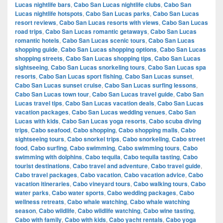
Lucas nightlife bars
,
Cabo San Lucas nightlife clubs
,
Cabo San
Lucas nightlife hotspots
,
Cabo San Lucas parks
,
Cabo San Lucas
resort reviews
,
Cabo San Lucas resorts with views
,
Cabo San Lucas
road trips
,
Cabo San Lucas romantic getaways
,
Cabo San Lucas
romantic hotels
,
Cabo San Lucas scenic tours
,
Cabo San Lucas
shopping guide
,
Cabo San Lucas shopping options
,
Cabo San Lucas
shopping streets
,
Cabo San Lucas shopping tips
,
Cabo San Lucas
sightseeing
,
Cabo San Lucas snorkeling tours
,
Cabo San Lucas spa
resorts
,
Cabo San Lucas sport fishing
,
Cabo San Lucas sunset
,
Cabo San Lucas sunset cruise
,
Cabo San Lucas surfing lessons
,
Cabo San Lucas town tour
,
Cabo San Lucas travel guide
,
Cabo San
Lucas travel tips
,
Cabo San Lucas vacation deals
,
Cabo San Lucas
vacation packages
,
Cabo San Lucas wedding venues
,
Cabo San
Lucas with kids
,
Cabo San Lucas yoga resorts
,
Cabo scuba diving
trips
,
Cabo seafood
,
Cabo shopping
,
Cabo shopping malls
,
Cabo
sightseeing tours
,
Cabo snorkel trips
,
Cabo snorkeling
,
Cabo street
food
,
Cabo surfing
,
Cabo swimming
,
Cabo swimming tours
,
Cabo
swimming with dolphins
,
Cabo tequila
,
Cabo tequila tasting
,
Cabo
tourist destinations
,
Cabo travel and adventure
,
Cabo travel guide
,
Cabo travel packages
,
Cabo vacation
,
Cabo vacation advice
,
Cabo
vacation itineraries
,
Cabo vineyard tours
,
Cabo walking tours
,
Cabo
water parks
,
Cabo water sports
,
Cabo wedding packages
,
Cabo
wellness retreats
,
Cabo whale watching
,
Cabo whale watching
season
,
Cabo wildlife
,
Cabo wildlife watching
,
Cabo wine tasting
,
Cabo with family
,
Cabo with kids
,
Cabo yacht rentals
,
Cabo yoga