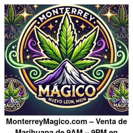
MonterreyMagico.com – Venta de
Marihuana de 9AM – 9PM en