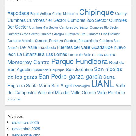
Chipinque
#apodaca
Contry
Barrio Antiguo
Centro Monterrey
Cumbres
Cumbres 1er Sector
Cumbres 2do Sector
Cumbres
3er Sector
Cumbres 4to Sector
Cumbres 5to Sector
Cumbres 6to Sector
Cumbres 7mo Sector
Cumbres Allegro
Cumbres Elite
Cumbres Elite Premier
Cumbres Madeira
Cumbres Provenza
Cumbres Renacimiento
Cumbres San
Del Valle
Fuentes del Valle
Guadalupe nuevo
Escobedo
Agustín
leon
La Estanzuela
Las Lomas
mitras centro
Lomas del Valle
Parque Fundidora
Monterrey Centro
Real de
San nicolas
San Agustín
San Jerónimo
Residencial Chipinque
San Pedro garza garcia
de los garza
Santa
UANL
Engracia
Santa María
San Ángel
Valle
Tecnológico
del Campestre
Valle del Mirador
Valle Oriente
Valle Poniente
Zona Tec
Archives
diciembre 2025
noviembre 2025
septiembre 2025