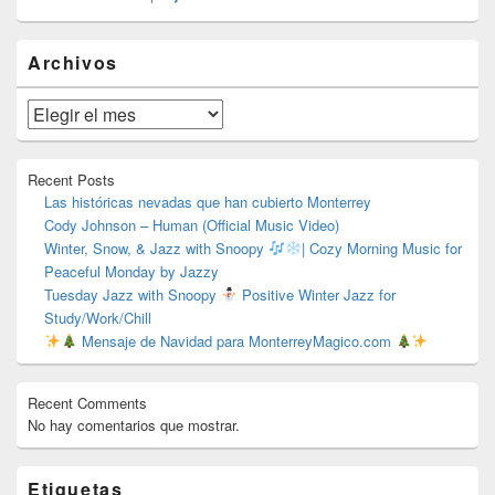
El
Archivos
área
de
widget
Archivos
barra
lateral
primaria
Recent Posts
Las históricas nevadas que han cubierto Monterrey
Cody Johnson – Human (Official Music Video)
Winter, Snow, & Jazz with Snoopy
| Cozy Morning Music for
Peaceful Monday by Jazzy
Tuesday Jazz with Snoopy
Positive Winter Jazz for
Study/Work/Chill
Mensaje de Navidad para MonterreyMagico.com
Recent Comments
No hay comentarios que mostrar.
Etiquetas