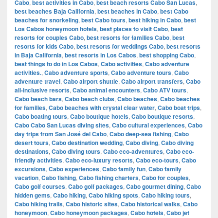
Cabo
,
best activities in Cabo
,
best beach resorts Cabo San Lucas
,
best beaches Baja California
,
best beaches in Cabo
,
best Cabo
beaches for snorkeling
,
best Cabo tours
,
best hiking in Cabo
,
best
Los Cabos honeymoon hotels
,
best places to visit Cabo
,
best
resorts for couples Cabo
,
best resorts for families Cabo
,
best
resorts for kids Cabo
,
best resorts for weddings Cabo
,
best resorts
in Baja California
,
best resorts in Los Cabos
,
best shopping Cabo
,
best things to do in Los Cabos
,
Cabo activities
,
Cabo adventure
activities.
,
Cabo adventure sports
,
Cabo adventure tours
,
Cabo
adventure travel
,
Cabo airport shuttle
,
Cabo airport transfers
,
Cabo
all-inclusive resorts
,
Cabo animal encounters
,
Cabo ATV tours
,
Cabo beach bars
,
Cabo beach clubs
,
Cabo beaches
,
Cabo beaches
for families
,
Cabo beaches with crystal clear water
,
Cabo boat trips
,
Cabo boating tours
,
Cabo boutique hotels
,
Cabo boutique resorts
,
Cabo Cabo San Lucas diving sites
,
Cabo cultural experiences
,
Cabo
day trips from San José del Cabo
,
Cabo deep-sea fishing
,
Cabo
desert tours
,
Cabo destination wedding
,
Cabo diving
,
Cabo diving
destinations
,
Cabo diving tours
,
Cabo eco-adventures
,
Cabo eco-
friendly activities
,
Cabo eco-luxury resorts
,
Cabo eco-tours
,
Cabo
excursions
,
Cabo experiences
,
Cabo family fun
,
Cabo family
vacation
,
Cabo fishing
,
Cabo fishing charters
,
Cabo for couples
,
Cabo golf courses
,
Cabo golf packages
,
Cabo gourmet dining
,
Cabo
hidden gems
,
Cabo hiking
,
Cabo hiking spots
,
Cabo hiking tours
,
Cabo hiking trails
,
Cabo historic sites
,
Cabo historical walks
,
Cabo
honeymoon
,
Cabo honeymoon packages
,
Cabo hotels
,
Cabo jet