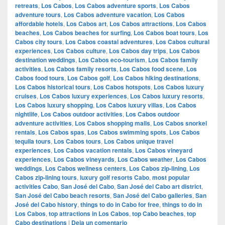
retreats
,
Los Cabos
,
Los Cabos adventure sports
,
Los Cabos
adventure tours
,
Los Cabos adventure vacation
,
Los Cabos
affordable hotels
,
Los Cabos art
,
Los Cabos attractions
,
Los Cabos
beaches
,
Los Cabos beaches for surfing
,
Los Cabos boat tours
,
Los
Cabos city tours
,
Los Cabos coastal adventures
,
Los Cabos cultural
experiences
,
Los Cabos culture
,
Los Cabos day trips
,
Los Cabos
destination weddings
,
Los Cabos eco-tourism
,
Los Cabos family
activities
,
Los Cabos family resorts
,
Los Cabos food scene
,
Los
Cabos food tours
,
Los Cabos golf
,
Los Cabos hiking destinations
,
Los Cabos historical tours
,
Los Cabos hotspots
,
Los Cabos luxury
cruises
,
Los Cabos luxury experiences
,
Los Cabos luxury resorts
,
Los Cabos luxury shopping
,
Los Cabos luxury villas
,
Los Cabos
nightlife
,
Los Cabos outdoor activities
,
Los Cabos outdoor
adventure activities
,
Los Cabos shopping malls
,
Los Cabos snorkel
rentals
,
Los Cabos spas
,
Los Cabos swimming spots
,
Los Cabos
tequila tours
,
Los Cabos tours
,
Los Cabos unique travel
experiences
,
Los Cabos vacation rentals
,
Los Cabos vineyard
experiences
,
Los Cabos vineyards
,
Los Cabos weather
,
Los Cabos
weddings
,
Los Cabos wellness centers
,
Los Cabos zip-lining
,
Los
Cabos zip-lining tours
,
luxury golf resorts Cabo
,
most popular
activities Cabo
,
San José del Cabo
,
San José del Cabo art district
,
San José del Cabo beach resorts
,
San José del Cabo galleries
,
San
José del Cabo history
,
things to do in Cabo for free
,
things to do in
Los Cabos
,
top attractions in Los Cabos
,
top Cabo beaches
,
top
Cabo destinations
|
Deja un comentario