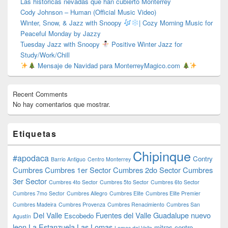
Las históricas nevadas que han cubierto Monterrey
Cody Johnson – Human (Official Music Video)
Winter, Snow, & Jazz with Snoopy
| Cozy Morning Music for
Peaceful Monday by Jazzy
Tuesday Jazz with Snoopy
Positive Winter Jazz for
Study/Work/Chill
Mensaje de Navidad para MonterreyMagico.com
Recent Comments
No hay comentarios que mostrar.
Etiquetas
Chipinque
#apodaca
Contry
Barrio Antiguo
Centro Monterrey
Cumbres
Cumbres 1er Sector
Cumbres 2do Sector
Cumbres
3er Sector
Cumbres 4to Sector
Cumbres 5to Sector
Cumbres 6to Sector
Cumbres 7mo Sector
Cumbres Allegro
Cumbres Elite
Cumbres Elite Premier
Cumbres Madeira
Cumbres Provenza
Cumbres Renacimiento
Cumbres San
Del Valle
Fuentes del Valle
Guadalupe nuevo
Escobedo
Agustín
leon
La Estanzuela
Las Lomas
mitras centro
Lomas del Valle