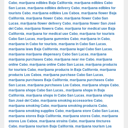
Cabo
,
marijuana edibles Baja California
,
marijuana edibles Cabo
San Lucas
,
marijuana edibles delivery Cabo
,
marijuana edibles for
tourists Cabo
,
marijuana edibles Los Cabos
,
marijuana flower Baja
California
,
marijuana flower Cabo
,
marijuana flower Cabo San
Lucas
,
marijuana flower delivery Cabo
,
marijuana flower San José
del Cabo
,
marijuana flowers Cabo
,
marijuana for medical use Baja
California
,
marijuana for medical use Cabo
,
marijuana for tourists
Cabo San Lucas
,
marijuana gummies Cabo
,
marijuana in Cabo
,
marijuana in Cabo for tourists
,
marijuana in Cabo San Lucas
,
marijuana laws Baja California
,
marijuana legal Cabo San Lucas
,
marijuana marijuana dispensary Cabo San Lucas
,
marijuana
marijuana purchases Cabo
,
marijuana near me Cabo
,
marijuana
online Cabo
,
marijuana online Cabo San Lucas
,
marijuana products
for tourists Cabo
,
marijuana products in Baja California
,
marijuana
products Los Cabos
,
marijuana purchase Cabo San Lucas
,
marijuana purchases Baja California
,
marijuana purchases Cabo
San Lucas
,
marijuana purchases Los Cabos
,
marijuana shops Cabo
,
marijuana shops Cabo San Lucas.
,
marijuana shops in Baja
California
,
marijuana shops in Cabo San Lucas
,
marijuana shops
San José del Cabo
,
marijuana smoking accessories Cabo
,
marijuana smoking Cabo
,
marijuana smoking products Cabo
,
marijuana smoking supplies Cabo
,
marijuana store Cabo San Lucas
,
marijuana stores Baja California
,
marijuana stores Cabo
,
marijuana
stores Los Cabos
,
marijuana strains Cabo
,
marijuana tinctures
Cabo
,
marijuana tourism Baja California
,
marijuana tourism Los