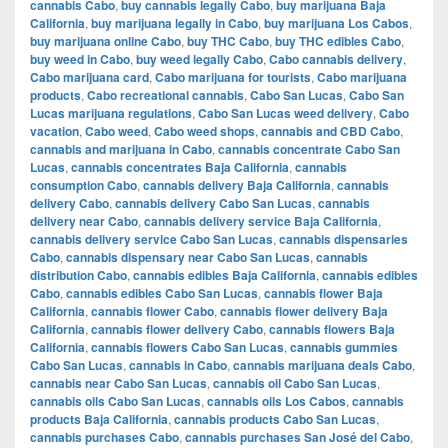
cannabis Cabo
,
buy cannabis legally Cabo
,
buy marijuana Baja
California
,
buy marijuana legally in Cabo
,
buy marijuana Los Cabos
,
buy marijuana online Cabo
,
buy THC Cabo
,
buy THC edibles Cabo
,
buy weed in Cabo
,
buy weed legally Cabo
,
Cabo cannabis delivery
,
Cabo marijuana card
,
Cabo marijuana for tourists
,
Cabo marijuana
products
,
Cabo recreational cannabis
,
Cabo San Lucas
,
Cabo San
Lucas marijuana regulations
,
Cabo San Lucas weed delivery
,
Cabo
vacation
,
Cabo weed
,
Cabo weed shops
,
cannabis and CBD Cabo
,
cannabis and marijuana in Cabo
,
cannabis concentrate Cabo San
Lucas
,
cannabis concentrates Baja California
,
cannabis
consumption Cabo
,
cannabis delivery Baja California
,
cannabis
delivery Cabo
,
cannabis delivery Cabo San Lucas
,
cannabis
delivery near Cabo
,
cannabis delivery service Baja California
,
cannabis delivery service Cabo San Lucas
,
cannabis dispensaries
Cabo
,
cannabis dispensary near Cabo San Lucas
,
cannabis
distribution Cabo
,
cannabis edibles Baja California
,
cannabis edibles
Cabo
,
cannabis edibles Cabo San Lucas
,
cannabis flower Baja
California
,
cannabis flower Cabo
,
cannabis flower delivery Baja
California
,
cannabis flower delivery Cabo
,
cannabis flowers Baja
California
,
cannabis flowers Cabo San Lucas
,
cannabis gummies
Cabo San Lucas
,
cannabis in Cabo
,
cannabis marijuana deals Cabo
,
cannabis near Cabo San Lucas
,
cannabis oil Cabo San Lucas
,
cannabis oils Cabo San Lucas
,
cannabis oils Los Cabos
,
cannabis
products Baja California
,
cannabis products Cabo San Lucas
,
cannabis purchases Cabo
,
cannabis purchases San José del Cabo
,