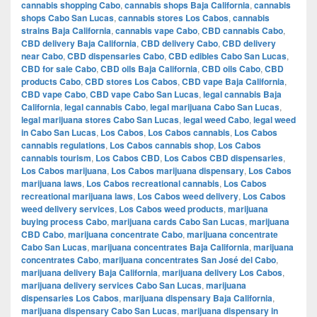
cannabis shopping Cabo
,
cannabis shops Baja California
,
cannabis
shops Cabo San Lucas
,
cannabis stores Los Cabos
,
cannabis
strains Baja California
,
cannabis vape Cabo
,
CBD cannabis Cabo
,
CBD delivery Baja California
,
CBD delivery Cabo
,
CBD delivery
near Cabo
,
CBD dispensaries Cabo
,
CBD edibles Cabo San Lucas
,
CBD for sale Cabo
,
CBD oils Baja California
,
CBD oils Cabo
,
CBD
products Cabo
,
CBD stores Los Cabos
,
CBD vape Baja California
,
CBD vape Cabo
,
CBD vape Cabo San Lucas
,
legal cannabis Baja
California
,
legal cannabis Cabo
,
legal marijuana Cabo San Lucas
,
legal marijuana stores Cabo San Lucas
,
legal weed Cabo
,
legal weed
in Cabo San Lucas
,
Los Cabos
,
Los Cabos cannabis
,
Los Cabos
cannabis regulations
,
Los Cabos cannabis shop
,
Los Cabos
cannabis tourism
,
Los Cabos CBD
,
Los Cabos CBD dispensaries
,
Los Cabos marijuana
,
Los Cabos marijuana dispensary
,
Los Cabos
marijuana laws
,
Los Cabos recreational cannabis
,
Los Cabos
recreational marijuana laws
,
Los Cabos weed delivery
,
Los Cabos
weed delivery services
,
Los Cabos weed products
,
marijuana
buying process Cabo
,
marijuana cards Cabo San Lucas
,
marijuana
CBD Cabo
,
marijuana concentrate Cabo
,
marijuana concentrate
Cabo San Lucas
,
marijuana concentrates Baja California
,
marijuana
concentrates Cabo
,
marijuana concentrates San José del Cabo
,
marijuana delivery Baja California
,
marijuana delivery Los Cabos
,
marijuana delivery services Cabo San Lucas
,
marijuana
dispensaries Los Cabos
,
marijuana dispensary Baja California
,
marijuana dispensary Cabo San Lucas
,
marijuana dispensary in