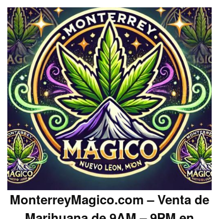
MonterreyMagico.com – Venta de
Marihuana de 9AM – 9PM en