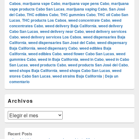
Cabos
,
marijuana vape Cabo
,
marijuana vape pens Cabo
,
marijuana
vape products Cabo San Lucas
,
marijuana vaping Cabo
,
San José
del Cabo
,
THC edibles Cabo
,
THC gummies Cabo
,
THC oil Cabo San
Lucas
,
THC products Los Cabos
,
weed concentrate Cabo
,
weed
concentrates Cabo
,
weed delivery Baja California
,
weed delivery
Cabo San Lucas
,
weed delivery near Cabo
,
weed delivery services
Cabo
,
weed delivery services Los Cabos
,
weed dispensaries Baja
California
,
weed dispensaries San José del Cabo
,
weed dispensary
Baja California
,
weed dispensary Cabo
,
weed edibles Baja
California
,
weed edibles Cabo
,
weed flower Cabo San Lucas
,
weed
gummies Cabo
,
weed in Baja California
,
weed in Cabo
,
weed in Cabo
San Lucas
,
weed products Cabo
,
weed products San José del Cabo
,
weed shops Baja California
,
weed shops Cabo San Lucas
,
weed
stores Cabo San Lucas
,
weed strains Baja California
|
Deja un
comentario
El
Archivos
área
de
widget
Archivos
barra
lateral
primaria
Recent Posts