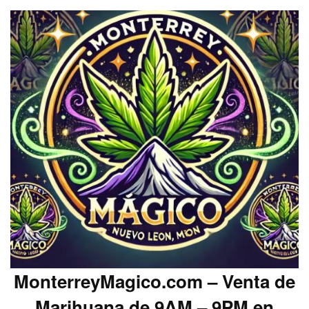
MonterreyMagico.com – Venta de
Marihuana de 9AM – 9PM en