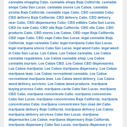
cannabis shopping Cabo
,
cannabis shops Baja California
,
cannabis
shops Cabo San Lucas
,
cannabis stores Los Cabos
,
cannabis
strains Baja California
,
cannabis vape Cabo
,
CBD cannabis Cabo
,
CBD delivery Baja California
,
CBD delivery Cabo
,
CBD delivery
near Cabo
,
CBD dispensaries Cabo
,
CBD edibles Cabo San Lucas
,
CBD for sale Cabo
,
CBD oils Baja California
,
CBD oils Cabo
,
CBD
products Cabo
,
CBD stores Los Cabos
,
CBD vape Baja California
,
CBD vape Cabo
,
CBD vape Cabo San Lucas
,
legal cannabis Baja
California
,
legal cannabis Cabo
,
legal marijuana Cabo San Lucas
,
legal marijuana stores Cabo San Lucas
,
legal weed Cabo
,
legal weed
in Cabo San Lucas
,
Los Cabos
,
Los Cabos cannabis
,
Los Cabos
cannabis regulations
,
Los Cabos cannabis shop
,
Los Cabos
cannabis tourism
,
Los Cabos CBD
,
Los Cabos CBD dispensaries
,
Los Cabos marijuana
,
Los Cabos marijuana dispensary
,
Los Cabos
marijuana laws
,
Los Cabos recreational cannabis
,
Los Cabos
recreational marijuana laws
,
Los Cabos weed delivery
,
Los Cabos
weed delivery services
,
Los Cabos weed products
,
marijuana
buying process Cabo
,
marijuana cards Cabo San Lucas
,
marijuana
CBD Cabo
,
marijuana concentrate Cabo
,
marijuana concentrate
Cabo San Lucas
,
marijuana concentrates Baja California
,
marijuana
concentrates Cabo
,
marijuana concentrates San José del Cabo
,
marijuana delivery Baja California
,
marijuana delivery Los Cabos
,
marijuana delivery services Cabo San Lucas
,
marijuana
dispensaries Los Cabos
,
marijuana dispensary Baja California
,
marijuana dispensary Cabo San Lucas
,
marijuana dispensary in