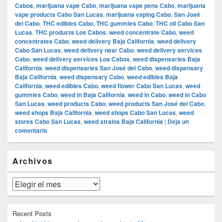
Cabos
,
marijuana vape Cabo
,
marijuana vape pens Cabo
,
marijuana
vape products Cabo San Lucas
,
marijuana vaping Cabo
,
San José
del Cabo
,
THC edibles Cabo
,
THC gummies Cabo
,
THC oil Cabo San
Lucas
,
THC products Los Cabos
,
weed concentrate Cabo
,
weed
concentrates Cabo
,
weed delivery Baja California
,
weed delivery
Cabo San Lucas
,
weed delivery near Cabo
,
weed delivery services
Cabo
,
weed delivery services Los Cabos
,
weed dispensaries Baja
California
,
weed dispensaries San José del Cabo
,
weed dispensary
Baja California
,
weed dispensary Cabo
,
weed edibles Baja
California
,
weed edibles Cabo
,
weed flower Cabo San Lucas
,
weed
gummies Cabo
,
weed in Baja California
,
weed in Cabo
,
weed in Cabo
San Lucas
,
weed products Cabo
,
weed products San José del Cabo
,
weed shops Baja California
,
weed shops Cabo San Lucas
,
weed
stores Cabo San Lucas
,
weed strains Baja California
|
Deja un
comentario
El
Archivos
área
de
widget
Archivos
barra
lateral
primaria
Recent Posts