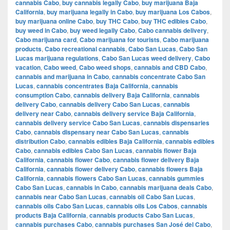
cannabis Cabo
,
buy cannabis legally Cabo
,
buy marijuana Baja
California
,
buy marijuana legally in Cabo
,
buy marijuana Los Cabos
,
buy marijuana online Cabo
,
buy THC Cabo
,
buy THC edibles Cabo
,
buy weed in Cabo
,
buy weed legally Cabo
,
Cabo cannabis delivery
,
Cabo marijuana card
,
Cabo marijuana for tourists
,
Cabo marijuana
products
,
Cabo recreational cannabis
,
Cabo San Lucas
,
Cabo San
Lucas marijuana regulations
,
Cabo San Lucas weed delivery
,
Cabo
vacation
,
Cabo weed
,
Cabo weed shops
,
cannabis and CBD Cabo
,
cannabis and marijuana in Cabo
,
cannabis concentrate Cabo San
Lucas
,
cannabis concentrates Baja California
,
cannabis
consumption Cabo
,
cannabis delivery Baja California
,
cannabis
delivery Cabo
,
cannabis delivery Cabo San Lucas
,
cannabis
delivery near Cabo
,
cannabis delivery service Baja California
,
cannabis delivery service Cabo San Lucas
,
cannabis dispensaries
Cabo
,
cannabis dispensary near Cabo San Lucas
,
cannabis
distribution Cabo
,
cannabis edibles Baja California
,
cannabis edibles
Cabo
,
cannabis edibles Cabo San Lucas
,
cannabis flower Baja
California
,
cannabis flower Cabo
,
cannabis flower delivery Baja
California
,
cannabis flower delivery Cabo
,
cannabis flowers Baja
California
,
cannabis flowers Cabo San Lucas
,
cannabis gummies
Cabo San Lucas
,
cannabis in Cabo
,
cannabis marijuana deals Cabo
,
cannabis near Cabo San Lucas
,
cannabis oil Cabo San Lucas
,
cannabis oils Cabo San Lucas
,
cannabis oils Los Cabos
,
cannabis
products Baja California
,
cannabis products Cabo San Lucas
,
cannabis purchases Cabo
,
cannabis purchases San José del Cabo
,