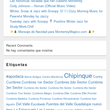
Las históricas nevadas que han cubierto Monterrey
Cody Johnson – Human (Official Music Video)
Winter, Snow, & Jazz with Snoopy
| Cozy Morning Music for
Peaceful Monday by Jazzy
Tuesday Jazz with Snoopy
Positive Winter Jazz for
Study/Work/Chill
Mensaje de Navidad para MonterreyMagico.com
Recent Comments
No hay comentarios que mostrar.
Etiquetas
Chipinque
#apodaca
Contry
Barrio Antiguo
Centro Monterrey
Cumbres
Cumbres 1er Sector
Cumbres 2do Sector
Cumbres
3er Sector
Cumbres 4to Sector
Cumbres 5to Sector
Cumbres 6to Sector
Cumbres 7mo Sector
Cumbres Allegro
Cumbres Elite
Cumbres Elite Premier
Cumbres Madeira
Cumbres Provenza
Cumbres Renacimiento
Cumbres San
Del Valle
Fuentes del Valle
Guadalupe nuevo
Escobedo
Agustín
leon
La Estanzuela
Las Lomas
mitras centro
Lomas del Valle