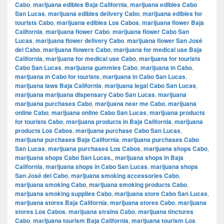
Cabo
,
marijuana edibles Baja California
,
marijuana edibles Cabo
San Lucas
,
marijuana edibles delivery Cabo
,
marijuana edibles for
tourists Cabo
,
marijuana edibles Los Cabos
,
marijuana flower Baja
California
,
marijuana flower Cabo
,
marijuana flower Cabo San
Lucas
,
marijuana flower delivery Cabo
,
marijuana flower San José
del Cabo
,
marijuana flowers Cabo
,
marijuana for medical use Baja
California
,
marijuana for medical use Cabo
,
marijuana for tourists
Cabo San Lucas
,
marijuana gummies Cabo
,
marijuana in Cabo
,
marijuana in Cabo for tourists
,
marijuana in Cabo San Lucas
,
marijuana laws Baja California
,
marijuana legal Cabo San Lucas
,
marijuana marijuana dispensary Cabo San Lucas
,
marijuana
marijuana purchases Cabo
,
marijuana near me Cabo
,
marijuana
online Cabo
,
marijuana online Cabo San Lucas
,
marijuana products
for tourists Cabo
,
marijuana products in Baja California
,
marijuana
products Los Cabos
,
marijuana purchase Cabo San Lucas
,
marijuana purchases Baja California
,
marijuana purchases Cabo
San Lucas
,
marijuana purchases Los Cabos
,
marijuana shops Cabo
,
marijuana shops Cabo San Lucas.
,
marijuana shops in Baja
California
,
marijuana shops in Cabo San Lucas
,
marijuana shops
San José del Cabo
,
marijuana smoking accessories Cabo
,
marijuana smoking Cabo
,
marijuana smoking products Cabo
,
marijuana smoking supplies Cabo
,
marijuana store Cabo San Lucas
,
marijuana stores Baja California
,
marijuana stores Cabo
,
marijuana
stores Los Cabos
,
marijuana strains Cabo
,
marijuana tinctures
Cabo
,
marijuana tourism Baja California
,
marijuana tourism Los