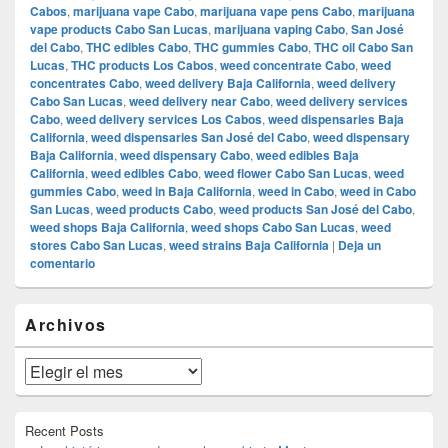
Cabos
,
marijuana vape Cabo
,
marijuana vape pens Cabo
,
marijuana
vape products Cabo San Lucas
,
marijuana vaping Cabo
,
San José
del Cabo
,
THC edibles Cabo
,
THC gummies Cabo
,
THC oil Cabo San
Lucas
,
THC products Los Cabos
,
weed concentrate Cabo
,
weed
concentrates Cabo
,
weed delivery Baja California
,
weed delivery
Cabo San Lucas
,
weed delivery near Cabo
,
weed delivery services
Cabo
,
weed delivery services Los Cabos
,
weed dispensaries Baja
California
,
weed dispensaries San José del Cabo
,
weed dispensary
Baja California
,
weed dispensary Cabo
,
weed edibles Baja
California
,
weed edibles Cabo
,
weed flower Cabo San Lucas
,
weed
gummies Cabo
,
weed in Baja California
,
weed in Cabo
,
weed in Cabo
San Lucas
,
weed products Cabo
,
weed products San José del Cabo
,
weed shops Baja California
,
weed shops Cabo San Lucas
,
weed
stores Cabo San Lucas
,
weed strains Baja California
|
Deja un
comentario
El
Archivos
área
de
widget
Archivos
barra
lateral
primaria
Recent Posts