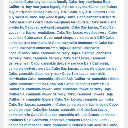
cannabis Cabo
,
buy cannabis legally Cabo
,
buy marijuana Baja
California
,
buy marijuana legally in Cabo
,
buy marijuana Los Cabos
,
buy marijuana online Cabo
,
buy THC Cabo
,
buy THC edibles Cabo
,
buy weed in Cabo
,
buy weed legally Cabo
,
Cabo cannabis delivery
,
Cabo marijuana card
,
Cabo marijuana for tourists
,
Cabo marijuana
products
,
Cabo recreational cannabis
,
Cabo San Lucas
,
Cabo San
Lucas marijuana regulations
,
Cabo San Lucas weed delivery
,
Cabo
vacation
,
Cabo weed
,
Cabo weed shops
,
cannabis and CBD Cabo
,
cannabis and marijuana in Cabo
,
cannabis concentrate Cabo San
Lucas
,
cannabis concentrates Baja California
,
cannabis
consumption Cabo
,
cannabis delivery Baja California
,
cannabis
delivery Cabo
,
cannabis delivery Cabo San Lucas
,
cannabis
delivery near Cabo
,
cannabis delivery service Baja California
,
cannabis delivery service Cabo San Lucas
,
cannabis dispensaries
Cabo
,
cannabis dispensary near Cabo San Lucas
,
cannabis
distribution Cabo
,
cannabis edibles Baja California
,
cannabis edibles
Cabo
,
cannabis edibles Cabo San Lucas
,
cannabis flower Baja
California
,
cannabis flower Cabo
,
cannabis flower delivery Baja
California
,
cannabis flower delivery Cabo
,
cannabis flowers Baja
California
,
cannabis flowers Cabo San Lucas
,
cannabis gummies
Cabo San Lucas
,
cannabis in Cabo
,
cannabis marijuana deals Cabo
,
cannabis near Cabo San Lucas
,
cannabis oil Cabo San Lucas
,
cannabis oils Cabo San Lucas
,
cannabis oils Los Cabos
,
cannabis
products Baja California
,
cannabis products Cabo San Lucas
,
cannabis purchases Cabo
,
cannabis purchases San José del Cabo
,