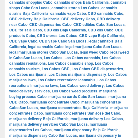
cannabis shopping Cabo
,
cannabis shops Baja California
,
cannabis
shops Cabo San Lucas
,
cannabis stores Los Cabos
,
cannabis
strains Baja California
,
cannabis vape Cabo
,
CBD cannabis Cabo
,
CBD delivery Baja California
,
CBD delivery Cabo
,
CBD delivery
near Cabo
,
CBD dispensaries Cabo
,
CBD edibles Cabo San Lucas
,
CBD for sale Cabo
,
CBD oils Baja California
,
CBD oils Cabo
,
CBD
products Cabo
,
CBD stores Los Cabos
,
CBD vape Baja California
,
CBD vape Cabo
,
CBD vape Cabo San Lucas
,
legal cannabis Baja
California
,
legal cannabis Cabo
,
legal marijuana Cabo San Lucas
,
legal marijuana stores Cabo San Lucas
,
legal weed Cabo
,
legal weed
in Cabo San Lucas
,
Los Cabos
,
Los Cabos cannabis
,
Los Cabos
cannabis regulations
,
Los Cabos cannabis shop
,
Los Cabos
cannabis tourism
,
Los Cabos CBD
,
Los Cabos CBD dispensaries
,
Los Cabos marijuana
,
Los Cabos marijuana dispensary
,
Los Cabos
marijuana laws
,
Los Cabos recreational cannabis
,
Los Cabos
recreational marijuana laws
,
Los Cabos weed delivery
,
Los Cabos
weed delivery services
,
Los Cabos weed products
,
marijuana
buying process Cabo
,
marijuana cards Cabo San Lucas
,
marijuana
CBD Cabo
,
marijuana concentrate Cabo
,
marijuana concentrate
Cabo San Lucas
,
marijuana concentrates Baja California
,
marijuana
concentrates Cabo
,
marijuana concentrates San José del Cabo
,
marijuana delivery Baja California
,
marijuana delivery Los Cabos
,
marijuana delivery services Cabo San Lucas
,
marijuana
dispensaries Los Cabos
,
marijuana dispensary Baja California
,
marijuana dispensary Cabo San Lucas
,
marijuana dispensary in