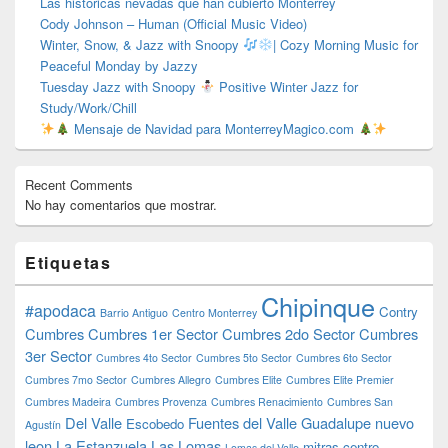
Las históricas nevadas que han cubierto Monterrey
Cody Johnson – Human (Official Music Video)
Winter, Snow, & Jazz with Snoopy
| Cozy Morning Music for
Peaceful Monday by Jazzy
Tuesday Jazz with Snoopy
Positive Winter Jazz for
Study/Work/Chill
Mensaje de Navidad para MonterreyMagico.com
Recent Comments
No hay comentarios que mostrar.
Etiquetas
Chipinque
#apodaca
Contry
Barrio Antiguo
Centro Monterrey
Cumbres
Cumbres 1er Sector
Cumbres 2do Sector
Cumbres
3er Sector
Cumbres 4to Sector
Cumbres 5to Sector
Cumbres 6to Sector
Cumbres 7mo Sector
Cumbres Allegro
Cumbres Elite
Cumbres Elite Premier
Cumbres Madeira
Cumbres Provenza
Cumbres Renacimiento
Cumbres San
Del Valle
Fuentes del Valle
Guadalupe nuevo
Escobedo
Agustín
leon
La Estanzuela
Las Lomas
mitras centro
Lomas del Valle