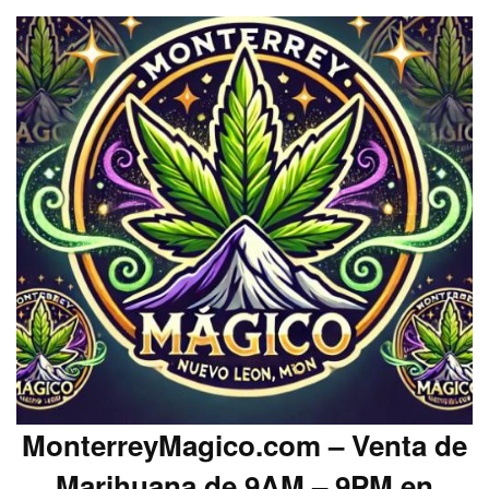
MonterreyMagico.com – Venta de
Marihuana de 9AM – 9PM en