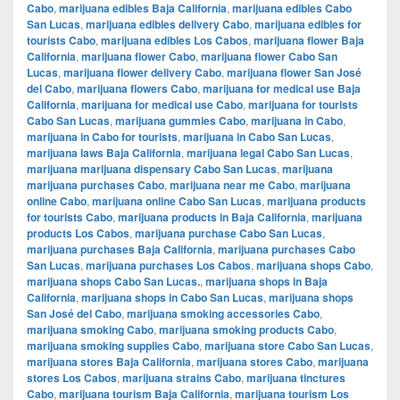
Cabo
,
marijuana edibles Baja California
,
marijuana edibles Cabo
San Lucas
,
marijuana edibles delivery Cabo
,
marijuana edibles for
tourists Cabo
,
marijuana edibles Los Cabos
,
marijuana flower Baja
California
,
marijuana flower Cabo
,
marijuana flower Cabo San
Lucas
,
marijuana flower delivery Cabo
,
marijuana flower San José
del Cabo
,
marijuana flowers Cabo
,
marijuana for medical use Baja
California
,
marijuana for medical use Cabo
,
marijuana for tourists
Cabo San Lucas
,
marijuana gummies Cabo
,
marijuana in Cabo
,
marijuana in Cabo for tourists
,
marijuana in Cabo San Lucas
,
marijuana laws Baja California
,
marijuana legal Cabo San Lucas
,
marijuana marijuana dispensary Cabo San Lucas
,
marijuana
marijuana purchases Cabo
,
marijuana near me Cabo
,
marijuana
online Cabo
,
marijuana online Cabo San Lucas
,
marijuana products
for tourists Cabo
,
marijuana products in Baja California
,
marijuana
products Los Cabos
,
marijuana purchase Cabo San Lucas
,
marijuana purchases Baja California
,
marijuana purchases Cabo
San Lucas
,
marijuana purchases Los Cabos
,
marijuana shops Cabo
,
marijuana shops Cabo San Lucas.
,
marijuana shops in Baja
California
,
marijuana shops in Cabo San Lucas
,
marijuana shops
San José del Cabo
,
marijuana smoking accessories Cabo
,
marijuana smoking Cabo
,
marijuana smoking products Cabo
,
marijuana smoking supplies Cabo
,
marijuana store Cabo San Lucas
,
marijuana stores Baja California
,
marijuana stores Cabo
,
marijuana
stores Los Cabos
,
marijuana strains Cabo
,
marijuana tinctures
Cabo
,
marijuana tourism Baja California
,
marijuana tourism Los