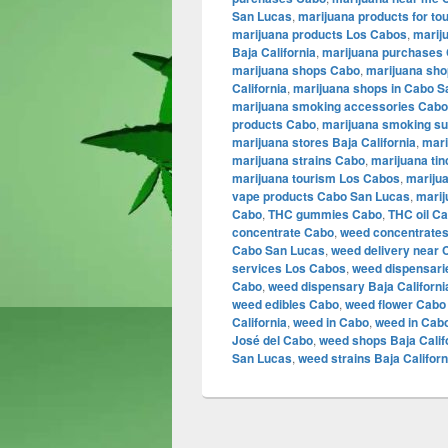
San Lucas
,
marijuana products for to
marijuana products Los Cabos
,
marij
Baja California
,
marijuana purchases
marijuana shops Cabo
,
marijuana sho
California
,
marijuana shops in Cabo S
marijuana smoking accessories Cabo
products Cabo
,
marijuana smoking su
marijuana stores Baja California
,
mari
marijuana strains Cabo
,
marijuana ti
marijuana tourism Los Cabos
,
mariju
vape products Cabo San Lucas
,
marij
Cabo
,
THC gummies Cabo
,
THC oil C
concentrate Cabo
,
weed concentrate
Cabo San Lucas
,
weed delivery near 
services Los Cabos
,
weed dispensarie
Cabo
,
weed dispensary Baja Californi
weed edibles Cabo
,
weed flower Cabo
California
,
weed in Cabo
,
weed in Cab
José del Cabo
,
weed shops Baja Calif
San Lucas
,
weed strains Baja Californ