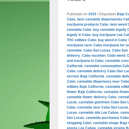
Publicado en
2025
|
Etiquetado
Baja Ca
Cabo
,
best cannabis dispensaries Ca
marijuana products Cabo
,
best weed 
cannabis Cabo
,
buy cannabis legally
legally in Cabo
,
buy marijuana Los Ca
THC edibles Cabo
,
buy weed in Cabo
,
marijuana card
,
Cabo marijuana for to
cannabis
,
Cabo San Lucas
,
Cabo San 
delivery
,
Cabo vacation
,
Cabo weed
,
C
and marijuana in Cabo
,
cannabis conc
California
,
cannabis consumption Ca
Cabo
,
cannabis delivery Cabo San Lu
service Baja California
,
cannabis deli
Cabo
,
cannabis dispensary near Cab
edibles Baja California
,
cannabis edib
flower Baja California
,
cannabis flowe
cannabis flower delivery Cabo
,
cannab
Lucas
,
cannabis gummies Cabo San 
Cabo
,
cannabis near Cabo San Lucas
Lucas
,
cannabis oils Los Cabos
,
canna
San Lucas
,
cannabis purchases Cabo
shopping Cabo
,
cannabis shops Baja C
stores Los Cabos
,
cannabis strains Ba