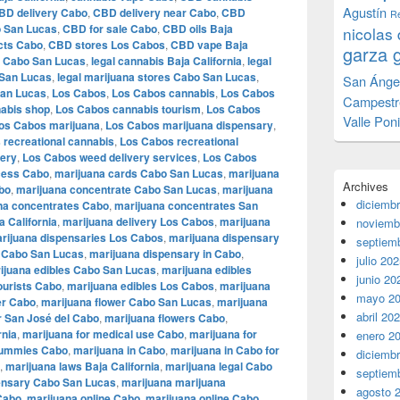
Agustín
BD delivery Cabo
,
CBD delivery near Cabo
,
CBD
Re
 San Lucas
,
CBD for sale Cabo
,
CBD oils Baja
nicolas 
cts Cabo
,
CBD stores Los Cabos
,
CBD vape Baja
garza 
 Cabo San Lucas
,
legal cannabis Baja California
,
legal
 San Lucas
,
legal marijuana stores Cabo San Lucas
,
San Ánge
San Lucas
,
Los Cabos
,
Los Cabos cannabis
,
Los Cabos
Campestr
abis shop
,
Los Cabos cannabis tourism
,
Los Cabos
Valle Pon
os Cabos marijuana
,
Los Cabos marijuana dispensary
,
 recreational cannabis
,
Los Cabos recreational
very
,
Los Cabos weed delivery services
,
Los Cabos
cess Cabo
,
marijuana cards Cabo San Lucas
,
marijuana
Archives
bo
,
marijuana concentrate Cabo San Lucas
,
marijuana
diciemb
na concentrates Cabo
,
marijuana concentrates San
a California
,
marijuana delivery Los Cabos
,
marijuana
noviemb
rijuana dispensaries Los Cabos
,
marijuana dispensary
septiem
 Cabo San Lucas
,
marijuana dispensary in Cabo
,
julio 20
ijuana edibles Cabo San Lucas
,
marijuana edibles
junio 20
tourists Cabo
,
marijuana edibles Los Cabos
,
marijuana
mayo 2
er Cabo
,
marijuana flower Cabo San Lucas
,
marijuana
abril 20
r San José del Cabo
,
marijuana flowers Cabo
,
rnia
,
marijuana for medical use Cabo
,
marijuana for
enero 2
gummies Cabo
,
marijuana in Cabo
,
marijuana in Cabo for
diciemb
,
marijuana laws Baja California
,
marijuana legal Cabo
septiem
ensary Cabo San Lucas
,
marijuana marijuana
agosto 
Cabo
,
marijuana online Cabo
,
marijuana online Cabo