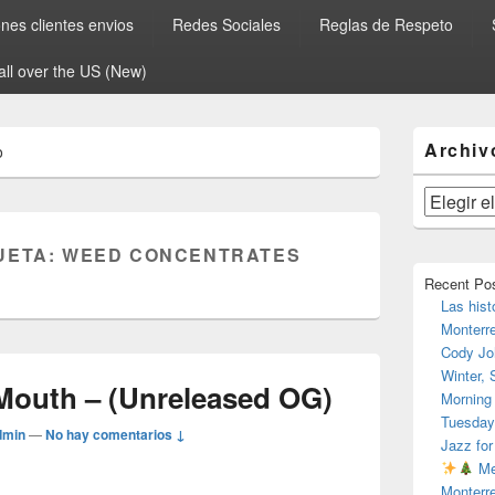
es clientes envios
Redes Sociales
Reglas de Respeto
all over the US (New)
El
Archiv
o
área
de
widget
Archivos
barra
lateral
UETA:
WEED CONCENTRATES
primaria
Recent Po
Las hist
Monterr
Cody Jo
Winter,
Mouth – (Unreleased OG)
Morning
Tuesday
dmin
—
No hay comentarios ↓
Jazz for
Me
Monterr