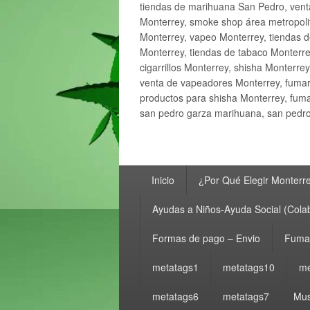
tiendas de marihuana San Pedro, ven
Monterrey, smoke shop área metropolit
Monterrey, vapeo Monterrey, tiendas d
Monterrey, tiendas de tabaco Monterre
cigarrillos Monterrey, shisha Monterre
venta de vapeadores Monterrey, fumar
productos para shisha Monterrey, fum
san pedro garza marihuana, san pedro 
Menú
Inicio
¿Por Qué Elegir Monterr
principal
Ayudas a Niños-Ayuda Social (Cola
Formas de pago – Envio
Fumar
metatags1
metatags10
me
metatags6
metatags7
Mus