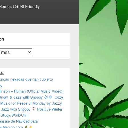
Somos LGTBI Friendly
os
sts
óricas nevadas que han cubierto
ey
hnson – Human (Official Music Video)
 Snow, & Jazz with Snoopy
| Cozy
 Music for Peaceful Monday by Jazzy
 Jazz with Snoopy
Positive Winter
 Study/Work/Chill
nsaje de Navidad para
eyMagico.com