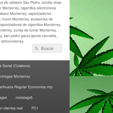
ctos de cáñamo San Pedro, smoke shop
onterrey, cigarrillos electrónicos
tabaco Monterrey, vaporizadores
y, humo Monterrey, accesorios de
vaporizadores de cigarrillos Monterrey,
nterrey, zonas de fumar Monterrey,
, san pedro garza garcia cannabis,
, 420monterrey,
Buscar
Buscar
por:
 Social (Colabora)
ntregas Monterrey
rihuana Regular Economica mty
ags4
metatags5
n clientes real
PC1