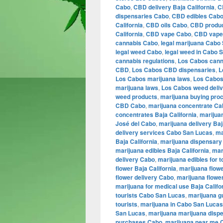
Cabo
,
CBD delivery Baja California
,
C
dispensaries Cabo
,
CBD edibles Cabo
California
,
CBD oils Cabo
,
CBD produ
California
,
CBD vape Cabo
,
CBD vape
cannabis Cabo
,
legal marijuana Cabo
legal weed Cabo
,
legal weed in Cabo 
cannabis regulations
,
Los Cabos cann
CBD
,
Los Cabos CBD dispensaries
,
L
Los Cabos marijuana laws
,
Los Cabos
marijuana laws
,
Los Cabos weed deli
weed products
,
marijuana buying pro
CBD Cabo
,
marijuana concentrate Ca
concentrates Baja California
,
marijua
José del Cabo
,
marijuana delivery Baj
delivery services Cabo San Lucas
,
ma
Baja California
,
marijuana dispensary
marijuana edibles Baja California
,
mar
delivery Cabo
,
marijuana edibles for 
flower Baja California
,
marijuana flow
flower delivery Cabo
,
marijuana flowe
marijuana for medical use Baja Califo
tourists Cabo San Lucas
,
marijuana 
tourists
,
marijuana in Cabo San Lucas
San Lucas
,
marijuana marijuana disp
purchases Cabo
,
marijuana near me 