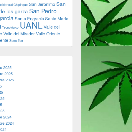
San
San Jerónimo
sidencial Chipinque
San Pedro
de los garza
garcia
Santa Engracia
Santa María
UANL
l
Valle del
Tecnológico
e
Valle del Mirador
Valle Oriente
iente
Zona Tec
re 2025
re 2025
bre 2025
25
25
025
25
025
re 2024
bre 2024
2024