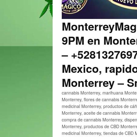
MonterreyMagi
9PM en Monter
– +5281327697
Mexico, rapido
Monterrey – 
cannabis Monterrey, marihuana Monter
Monterrey, flores de cannabis Monterr
medicinal Monterrey, productos de cá
Monterrey, aceite de cannabis Monter
compra de cannabis Monterrey, dispen
Monterrey, productos de CBD Monterre
medicinal Monterrey, tiendas de CBD 