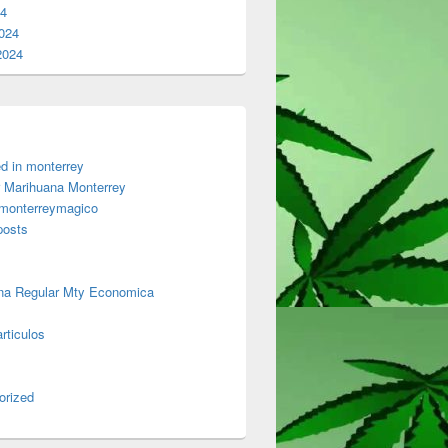
24
024
2024
d in monterrey
 Marihuana Monterrey
 monterreymagico
posts
na Regular Mty Economica
rticulos
orized