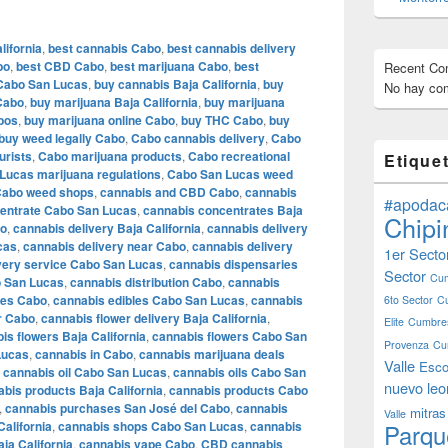
lifornia
,
best cannabis Cabo
,
best cannabis delivery
bo
,
best CBD Cabo
,
best marijuana Cabo
,
best
Recent C
Cabo San Lucas
,
buy cannabis Baja California
,
buy
No hay com
 Cabo
,
buy marijuana Baja California
,
buy marijuana
bos
,
buy marijuana online Cabo
,
buy THC Cabo
,
buy
buy weed legally Cabo
,
Cabo cannabis delivery
,
Cabo
urists
,
Cabo marijuana products
,
Cabo recreational
Etique
Lucas marijuana regulations
,
Cabo San Lucas weed
abo weed shops
,
cannabis and CBD Cabo
,
cannabis
#apodac
entrate Cabo San Lucas
,
cannabis concentrates Baja
Chipi
bo
,
cannabis delivery Baja California
,
cannabis delivery
cas
,
cannabis delivery near Cabo
,
cannabis delivery
1er Secto
very service Cabo San Lucas
,
cannabis dispensaries
Sector
Cum
o San Lucas
,
cannabis distribution Cabo
,
cannabis
les Cabo
,
cannabis edibles Cabo San Lucas
,
cannabis
6to Sector
C
r Cabo
,
cannabis flower delivery Baja California
,
Elite
Cumbres
is flowers Baja California
,
cannabis flowers Cabo San
Provenza
Cu
Lucas
,
cannabis in Cabo
,
cannabis marijuana deals
Valle
Esco
,
cannabis oil Cabo San Lucas
,
cannabis oils Cabo San
nuevo leo
bis products Baja California
,
cannabis products Cabo
,
cannabis purchases San José del Cabo
,
cannabis
mitras
Valle
alifornia
,
cannabis shops Cabo San Lucas
,
cannabis
Parqu
ja California
,
cannabis vape Cabo
,
CBD cannabis