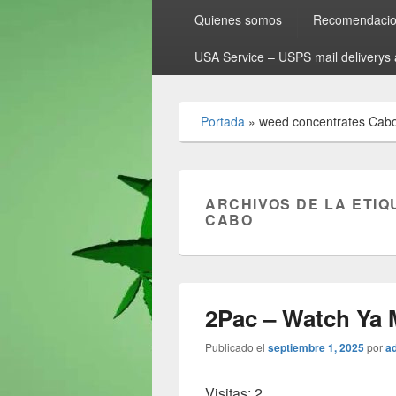
Quienes somos
Recomendacion
USA Service – USPS mail deliverys 
Portada
»
weed concentrates Cab
ARCHIVOS DE LA ETIQ
CABO
2Pac – Watch Ya 
Publicado el
septiembre 1, 2025
por
a
Visitas: 2