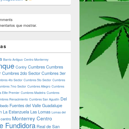
omments
entarios que mostrar.
tas
a
Barrio Antiguo
Centro Monterrey
nque
Cumbres
Cumbres
Contry
r
Cumbres 2do Sector
Cumbres 3er
bres 4to Sector
Cumbres 5to Sector
Cumbres
umbres 7mo Sector
Cumbres Allegro
Cumbres
 Elite Premier
Cumbres Madeira
Cumbres
Del
mbres Renacimiento
Cumbres San Agustín
Fuentes del Valle
Guadalupe
bedo
n
La Estanzuela
Las Lomas
Lomas del
Monterrey Centro
 centro
e Fundidora
Real de San