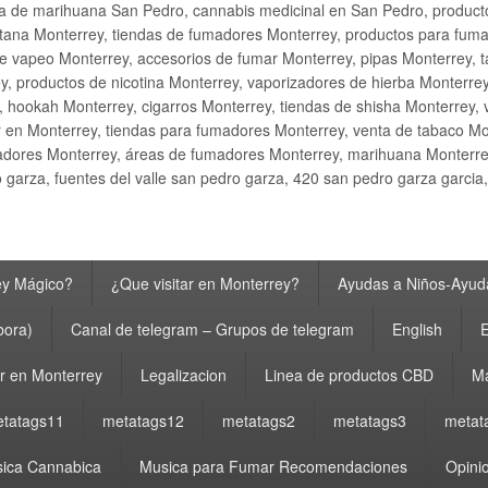
ta de marihuana San Pedro, cannabis medicinal en San Pedro, produ
ana Monterrey, tiendas de fumadores Monterrey, productos para fumar M
e vapeo Monterrey, accesorios de fumar Monterrey, pipas Monterrey, 
y, productos de nicotina Monterrey, vaporizadores de hierba Monterre
y, hookah Monterrey, cigarros Monterrey, tiendas de shisha Monterrey, 
 en Monterrey, tiendas para fumadores Monterrey, venta de tabaco Mo
adores Monterrey, áreas de fumadores Monterrey, marihuana Monterrey
garza, fuentes del valle san pedro garza, 420 san pedro garza garcia
ey Mágico?
¿Que visitar en Monterrey?
Ayudas a Niños-Ayuda
bora)
Canal de telegram – Grupos de telegram
English
E
 en Monterrey
Legalizacion
Linea de productos CBD
Ma
tatags11
metatags12
metatags2
metatags3
metat
ica Cannabica
Musica para Fumar Recomendaciones
Opinio