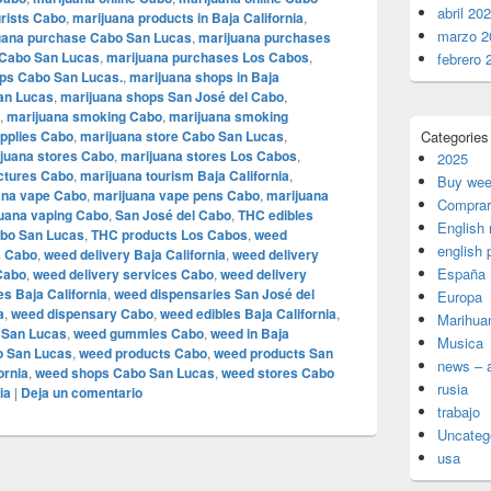
abril 20
urists Cabo
,
marijuana products in Baja California
,
marzo 2
uana purchase Cabo San Lucas
,
marijuana purchases
 Cabo San Lucas
,
marijuana purchases Los Cabos
,
febrero 
ps Cabo San Lucas.
,
marijuana shops in Baja
an Lucas
,
marijuana shops San José del Cabo
,
,
marijuana smoking Cabo
,
marijuana smoking
pplies Cabo
,
marijuana store Cabo San Lucas
,
Categories
juana stores Cabo
,
marijuana stores Los Cabos
,
2025
nctures Cabo
,
marijuana tourism Baja California
,
Buy wee
ana vape Cabo
,
marijuana vape pens Cabo
,
marijuana
Comprar
uana vaping Cabo
,
San José del Cabo
,
THC edibles
English
abo San Lucas
,
THC products Los Cabos
,
weed
english 
s Cabo
,
weed delivery Baja California
,
weed delivery
España
Cabo
,
weed delivery services Cabo
,
weed delivery
s Baja California
,
weed dispensaries San José del
Europa
a
,
weed dispensary Cabo
,
weed edibles Baja California
,
Marihua
 San Lucas
,
weed gummies Cabo
,
weed in Baja
Musica
o San Lucas
,
weed products Cabo
,
weed products San
news – a
ornia
,
weed shops Cabo San Lucas
,
weed stores Cabo
rusia
ia
|
Deja un comentario
trabajo
Uncateg
usa