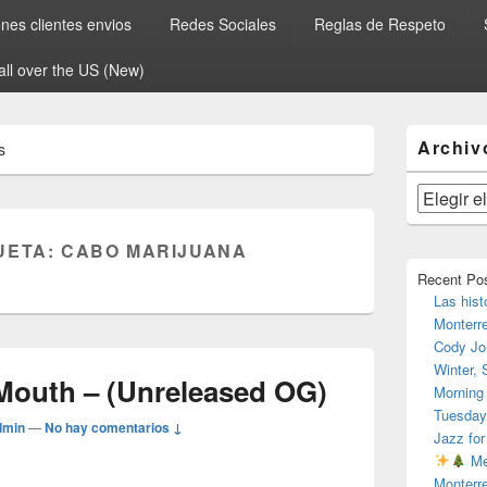
es clientes envios
Redes Sociales
Reglas de Respeto
all over the US (New)
El
Archiv
s
área
de
widget
Archivos
barra
lateral
UETA:
CABO MARIJUANA
primaria
Recent Po
Las hist
Monterr
Cody Jo
Winter,
Mouth – (Unreleased OG)
Morning
Tuesday
dmin
—
No hay comentarios ↓
Jazz for
Me
Monterr