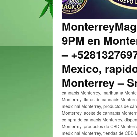
MonterreyMagi
9PM en Monter
– +5281327697
Mexico, rapido
Monterrey – 
cannabis Monterrey, marihuana Monter
Monterrey, flores de cannabis Monterr
medicinal Monterrey, productos de cá
Monterrey, aceite de cannabis Monter
compra de cannabis Monterrey, dispen
Monterrey, productos de CBD Monterre
medicinal Monterrey, tiendas de CBD 