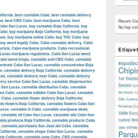
lifornia
,
best cannabis Cabo
,
best cannabis delivery
bo
,
best CBD Cabo
,
best marijuana Cabo
,
best
Recent C
Cabo San Lucas
,
buy cannabis Baja California
,
buy
No hay com
 Cabo
,
buy marijuana Baja California
,
buy marijuana
bos
,
buy marijuana online Cabo
,
buy THC Cabo
,
buy
buy weed legally Cabo
,
Cabo cannabis delivery
,
Cabo
urists
,
Cabo marijuana products
,
Cabo recreational
Etique
Lucas marijuana regulations
,
Cabo San Lucas weed
abo weed shops
,
cannabis and CBD Cabo
,
cannabis
#apodac
entrate Cabo San Lucas
,
cannabis concentrates Baja
Chipi
bo
,
cannabis delivery Baja California
,
cannabis delivery
cas
,
cannabis delivery near Cabo
,
cannabis delivery
1er Secto
very service Cabo San Lucas
,
cannabis dispensaries
Sector
Cum
o San Lucas
,
cannabis distribution Cabo
,
cannabis
les Cabo
,
cannabis edibles Cabo San Lucas
,
cannabis
6to Sector
C
r Cabo
,
cannabis flower delivery Baja California
,
Elite
Cumbres
is flowers Baja California
,
cannabis flowers Cabo San
Provenza
Cu
Lucas
,
cannabis in Cabo
,
cannabis marijuana deals
Valle
Esco
,
cannabis oil Cabo San Lucas
,
cannabis oils Cabo San
nuevo leo
bis products Baja California
,
cannabis products Cabo
,
cannabis purchases San José del Cabo
,
cannabis
mitras
Valle
alifornia
,
cannabis shops Cabo San Lucas
,
cannabis
Parqu
ja California
,
cannabis vape Cabo
,
CBD cannabis