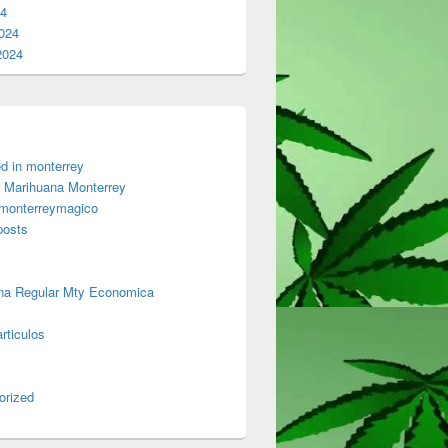
24
024
2024
d in monterrey
 Marihuana Monterrey
 monterreymagico
posts
na Regular Mty Economica
rticulos
orized