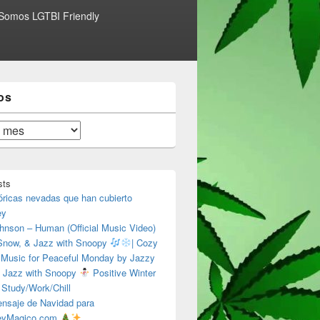
Somos LGTBI Friendly
os
sts
óricas nevadas que han cubierto
ey
hnson – Human (Official Music Video)
 Snow, & Jazz with Snoopy
| Cozy
 Music for Peaceful Monday by Jazzy
 Jazz with Snoopy
Positive Winter
 Study/Work/Chill
nsaje de Navidad para
eyMagico.com