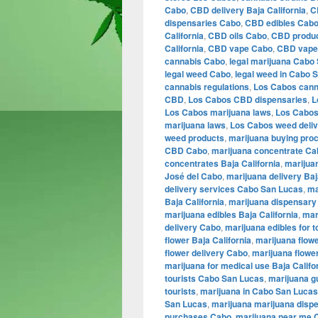
Cabo
,
CBD delivery Baja California
,
C
dispensaries Cabo
,
CBD edibles Cabo
California
,
CBD oils Cabo
,
CBD produ
California
,
CBD vape Cabo
,
CBD vape
cannabis Cabo
,
legal marijuana Cabo
legal weed Cabo
,
legal weed in Cabo 
cannabis regulations
,
Los Cabos cann
CBD
,
Los Cabos CBD dispensaries
,
L
Los Cabos marijuana laws
,
Los Cabos
marijuana laws
,
Los Cabos weed deli
weed products
,
marijuana buying pro
CBD Cabo
,
marijuana concentrate Ca
concentrates Baja California
,
marijua
José del Cabo
,
marijuana delivery Baj
delivery services Cabo San Lucas
,
ma
Baja California
,
marijuana dispensary
marijuana edibles Baja California
,
mar
delivery Cabo
,
marijuana edibles for 
flower Baja California
,
marijuana flow
flower delivery Cabo
,
marijuana flowe
marijuana for medical use Baja Califo
tourists Cabo San Lucas
,
marijuana 
tourists
,
marijuana in Cabo San Lucas
San Lucas
,
marijuana marijuana disp
purchases Cabo
,
marijuana near me 