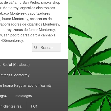
ctos de cáñamo San Pedro, smoke shop
onterrey, cigarrillos electrónicos
tabaco Monterrey, vaporizadores
y, humo Monterrey, accesorios de
vaporizadores de cigarrillos Monterrey,
nterrey, zonas de fumar Monterrey,
, san pedro garza garcia cannabis,
, 420monterrey,
Buscar
Buscar
por:
 Social (Colabora)
ntregas Monterrey
rihuana Regular Economica mty
ags4
metatags5
n clientes real
PC1