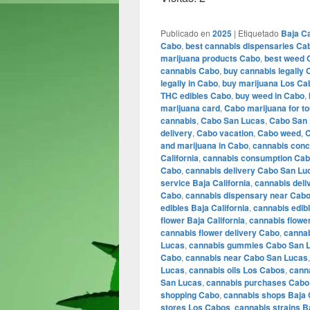
Publicado en
2025
|
Etiquetado
Baja Ca
Cabo
,
best cannabis dispensaries Ca
marijuana products Cabo
,
best weed 
cannabis Cabo
,
buy cannabis legally
legally in Cabo
,
buy marijuana Los Ca
THC edibles Cabo
,
buy weed in Cabo
,
marijuana card
,
Cabo marijuana for to
cannabis
,
Cabo San Lucas
,
Cabo San 
delivery
,
Cabo vacation
,
Cabo weed
,
C
and marijuana in Cabo
,
cannabis conc
California
,
cannabis consumption Ca
Cabo
,
cannabis delivery Cabo San Lu
service Baja California
,
cannabis deli
Cabo
,
cannabis dispensary near Cab
edibles Baja California
,
cannabis edib
flower Baja California
,
cannabis flowe
cannabis flower delivery Cabo
,
cannab
Lucas
,
cannabis gummies Cabo San 
Cabo
,
cannabis near Cabo San Lucas
Lucas
,
cannabis oils Los Cabos
,
canna
San Lucas
,
cannabis purchases Cabo
shopping Cabo
,
cannabis shops Baja C
stores Los Cabos
,
cannabis strains Ba