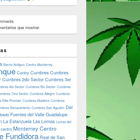
omments
entarios que mostrar.
tas
a
Barrio Antiguo
Centro Monterrey
nque
Cumbres
Cumbres
Contry
r
Cumbres 2do Sector
Cumbres 3er
bres 4to Sector
Cumbres 5to Sector
Cumbres
umbres 7mo Sector
Cumbres Allegro
Cumbres
 Elite Premier
Cumbres Madeira
Cumbres
Del
mbres Renacimiento
Cumbres San Agustín
Fuentes del Valle
Guadalupe
bedo
n
La Estanzuela
Las Lomas
Lomas del
Monterrey Centro
 centro
e Fundidora
Real de San