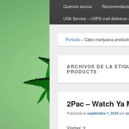
Quienes somos
Recomendacion
USA Service – USPS mail deliverys 
Portada
»
Cabo marijuana product
ARCHIVOS DE LA ETIQ
PRODUCTS
2Pac – Watch Ya 
Publicado el
septiembre 1, 2025
por
a
Visitas: 2