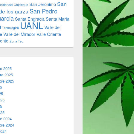
San
San Jerónimo
sidencial Chipinque
San Pedro
de los garza
garcia
Santa Engracia
Santa María
UANL
l
Valle del
Tecnológico
e
Valle del Mirador
Valle Oriente
iente
Zona Tec
re 2025
re 2025
bre 2025
25
25
025
25
025
re 2024
bre 2024
2024