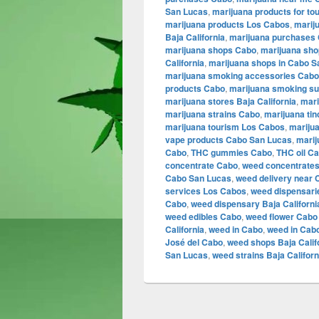
San Lucas
,
marijuana products for to
marijuana products Los Cabos
,
marij
Baja California
,
marijuana purchases
marijuana shops Cabo
,
marijuana sho
California
,
marijuana shops in Cabo S
marijuana smoking accessories Cabo
products Cabo
,
marijuana smoking su
marijuana stores Baja California
,
mari
marijuana strains Cabo
,
marijuana ti
marijuana tourism Los Cabos
,
mariju
vape products Cabo San Lucas
,
marij
Cabo
,
THC gummies Cabo
,
THC oil C
concentrate Cabo
,
weed concentrate
Cabo San Lucas
,
weed delivery near 
services Los Cabos
,
weed dispensarie
Cabo
,
weed dispensary Baja Californi
weed edibles Cabo
,
weed flower Cabo
California
,
weed in Cabo
,
weed in Cab
José del Cabo
,
weed shops Baja Calif
San Lucas
,
weed strains Baja Californ