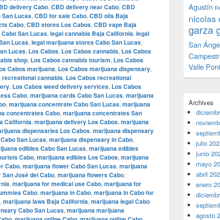
Agustín
BD delivery Cabo
,
CBD delivery near Cabo
,
CBD
Re
 San Lucas
,
CBD for sale Cabo
,
CBD oils Baja
nicolas 
cts Cabo
,
CBD stores Los Cabos
,
CBD vape Baja
garza 
 Cabo San Lucas
,
legal cannabis Baja California
,
legal
 San Lucas
,
legal marijuana stores Cabo San Lucas
,
San Ánge
San Lucas
,
Los Cabos
,
Los Cabos cannabis
,
Los Cabos
Campestr
abis shop
,
Los Cabos cannabis tourism
,
Los Cabos
Valle Pon
os Cabos marijuana
,
Los Cabos marijuana dispensary
,
 recreational cannabis
,
Los Cabos recreational
very
,
Los Cabos weed delivery services
,
Los Cabos
cess Cabo
,
marijuana cards Cabo San Lucas
,
marijuana
Archives
bo
,
marijuana concentrate Cabo San Lucas
,
marijuana
diciemb
na concentrates Cabo
,
marijuana concentrates San
a California
,
marijuana delivery Los Cabos
,
marijuana
noviemb
rijuana dispensaries Los Cabos
,
marijuana dispensary
septiem
 Cabo San Lucas
,
marijuana dispensary in Cabo
,
julio 20
ijuana edibles Cabo San Lucas
,
marijuana edibles
junio 20
tourists Cabo
,
marijuana edibles Los Cabos
,
marijuana
mayo 2
er Cabo
,
marijuana flower Cabo San Lucas
,
marijuana
abril 20
r San José del Cabo
,
marijuana flowers Cabo
,
rnia
,
marijuana for medical use Cabo
,
marijuana for
enero 2
gummies Cabo
,
marijuana in Cabo
,
marijuana in Cabo for
diciemb
,
marijuana laws Baja California
,
marijuana legal Cabo
septiem
ensary Cabo San Lucas
,
marijuana marijuana
agosto 
Cabo
,
marijuana online Cabo
,
marijuana online Cabo