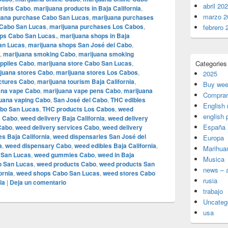
abril 20
urists Cabo
,
marijuana products in Baja California
,
marzo 2
uana purchase Cabo San Lucas
,
marijuana purchases
 Cabo San Lucas
,
marijuana purchases Los Cabos
,
febrero 
ps Cabo San Lucas.
,
marijuana shops in Baja
an Lucas
,
marijuana shops San José del Cabo
,
,
marijuana smoking Cabo
,
marijuana smoking
pplies Cabo
,
marijuana store Cabo San Lucas
,
Categories
juana stores Cabo
,
marijuana stores Los Cabos
,
2025
nctures Cabo
,
marijuana tourism Baja California
,
Buy wee
ana vape Cabo
,
marijuana vape pens Cabo
,
marijuana
Comprar
uana vaping Cabo
,
San José del Cabo
,
THC edibles
English
abo San Lucas
,
THC products Los Cabos
,
weed
english 
s Cabo
,
weed delivery Baja California
,
weed delivery
España
Cabo
,
weed delivery services Cabo
,
weed delivery
s Baja California
,
weed dispensaries San José del
Europa
a
,
weed dispensary Cabo
,
weed edibles Baja California
,
Marihua
 San Lucas
,
weed gummies Cabo
,
weed in Baja
Musica
o San Lucas
,
weed products Cabo
,
weed products San
news – a
ornia
,
weed shops Cabo San Lucas
,
weed stores Cabo
rusia
ia
|
Deja un comentario
trabajo
Uncateg
usa