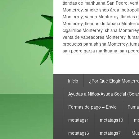
tiendas de marihuana San Pedro, ven
Monterrey, smoke shop área metropolit
Monterrey, vapeo Monterrey, tiendas d
Monterrey, tiendas de tabaco Monterre
cigarrillos Monterrey, shisha Monterre
venta de vapeadores Monterrey, fumar
productos para shisha Monterrey, fum
san pedro garza marihuana, san pedro 
Menú
Inicio
¿Por Qué Elegir Monterr
principal
Ayudas a Niños-Ayuda Social (Cola
Formas de pago – Envio
Fumar
metatags1
metatags10
me
metatags6
metatags7
Mus