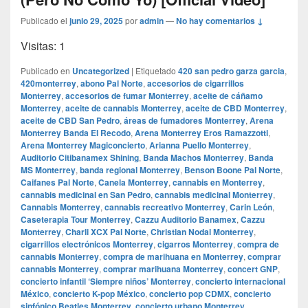
Publicado el
junio 29, 2025
por
admin
—
No hay comentarios ↓
Visitas: 1
Publicado en
Uncategorized
|
Etiquetado
420 san pedro garza garcia
,
420monterrey
,
abono Pal Norte
,
accesorios de cigarrillos
Monterrey
,
accesorios de fumar Monterrey
,
aceite de cáñamo
Monterrey
,
aceite de cannabis Monterrey
,
aceite de CBD Monterrey
,
aceite de CBD San Pedro
,
áreas de fumadores Monterrey
,
Arena
Monterrey Banda El Recodo
,
Arena Monterrey Eros Ramazzotti
,
Arena Monterrey Magiconcierto
,
Arianna Puello Monterrey
,
Auditorio Citibanamex Shining
,
Banda Machos Monterrey
,
Banda
MS Monterrey
,
banda regional Monterrey
,
Benson Boone Pal Norte
,
Caifanes Pal Norte
,
Canela Monterrey
,
cannabis en Monterrey
,
cannabis medicinal en San Pedro
,
cannabis medicinal Monterrey
,
Cannabis Monterrey
,
cannabis recreativo Monterrey
,
Carin León
,
Caseterapia Tour Monterrey
,
Cazzu Auditorio Banamex
,
Cazzu
Monterrey
,
Charli XCX Pal Norte
,
Christian Nodal Monterrey
,
cigarrillos electrónicos Monterrey
,
cigarros Monterrey
,
compra de
cannabis Monterrey
,
compra de marihuana en Monterrey
,
comprar
cannabis Monterrey
,
comprar marihuana Monterrey
,
concert GNP
,
concierto infantil ‘Siempre niños’ Monterrey
,
concierto internacional
México
,
concierto K-pop México
,
concierto pop CDMX
,
concierto
sinfónico Beatles Monterrey
,
concierto urbano Monterrey
,