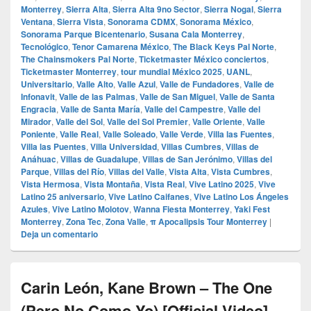
Monterrey
,
Sierra Alta
,
Sierra Alta 9no Sector
,
Sierra Nogal
,
Sierra
Ventana
,
Sierra Vista
,
Sonorama CDMX
,
Sonorama México
,
Sonorama Parque Bicentenario
,
Susana Cala Monterrey
,
Tecnológico
,
Tenor Camarena México
,
The Black Keys Pal Norte
,
The Chainsmokers Pal Norte
,
Ticketmaster México conciertos
,
Ticketmaster Monterrey
,
tour mundial México 2025
,
UANL
,
Universitario
,
Valle Alto
,
Valle Azul
,
Valle de Fundadores
,
Valle de
Infonavit
,
Valle de las Palmas
,
Valle de San Miguel
,
Valle de Santa
Engracia
,
Valle de Santa María
,
Valle del Campestre
,
Valle del
Mirador
,
Valle del Sol
,
Valle del Sol Premier
,
Valle Oriente
,
Valle
Poniente
,
Valle Real
,
Valle Soleado
,
Valle Verde
,
Villa las Fuentes
,
Villa las Puentes
,
Villa Universidad
,
Villas Cumbres
,
Villas de
Anáhuac
,
Villas de Guadalupe
,
Villas de San Jerónimo
,
Villas del
Parque
,
Villas del Río
,
Villas del Valle
,
Vista Alta
,
Vista Cumbres
,
Vista Hermosa
,
Vista Montaña
,
Vista Real
,
Vive Latino 2025
,
Vive
Latino 25 aniversario
,
Vive Latino Caifanes
,
Vive Latino Los Ángeles
Azules
,
Vive Latino Molotov
,
Wanna Fiesta Monterrey
,
Yaki Fest
Monterrey
,
Zona Tec
,
Zona Valle
,
π Apocalipsis Tour Monterrey
|
Deja un comentario
Carin León, Kane Brown – The One
(Pero No Como Yo) [Official Video]