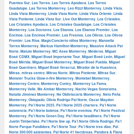
Puentes Sur
,
Las Torres
,
Las Torres Apodaca
,
Las Torres
Guadalupe
,
Las Torres Monterrey
,
Leo Rizzi Monterrey
,
Linda Vista
,
Linda Vista Monterrey
,
Linda Vista Norte
,
Linda Vista Oriente
,
Linda
Vista Poniente
,
Linda Vista Sur
,
Live Out Monterrey
,
Los Cristales
,
Los Cristales Apodaca
,
Los Cristales Guadalupe
,
Los Cristales
Monterrey
,
Los Doctores
,
Los Ebanos
,
Los Ebanos Premier
,
Los
Encinos
,
Los Encinos Premier
,
Los Fresnos
,
Los Olivos
,
Los Olivos
Premier
,
Los Ríos
,
MagicConcierto niños Monterrey
,
Manoella
Torres Monterrey
,
Markus Hamilton Monterrey
,
Massive Attack Pal
Norte
,
Matute Monterrey
,
MC Aese Monterrey
,
Mederos
,
Miguel
Bosé CDMX
,
Miguel Bosé Importante Tour
,
Miguel Bosé León
,
Miguel
Bosé Mérida
,
Miguel Bosé Monterrey
,
Miguel Bosé Puebla
,
Miguel
Bosé Querétaro
,
Miguel Bosé Veracruz
,
Mirador de la Huasteca
,
Mitras
,
mitras centro
,
Mitras Norte
,
Mitras Poniente
,
Mitras Sur
,
Monster Trucks Glow-n-fire Monterrey
,
Montebel Monterrey
,
Monterrey Centro
,
Monterrey Contry
,
Monterrey La Fama
,
Monterrey Valle
,
Ms Ambar Monterrey
,
Nacho Vegas Sonorama
,
Natalia Jiménez Monterrey
,
Ne Obliviscaris Monterrey
,
Neto Peña
Monterrey
,
Obispado
,
Olivia Rodrigo Pal Norte
,
Oscar Maydon
Monterrey
,
Pa’l Norte 2025
,
Pa’l Norte 2025 charters
,
Pa’l Norte
asistencia
,
Pa’l Norte boletos
,
Pa’l Norte eventos
,
Pa’l Norte Festival
Monterrey
,
Pa’l Norte Green Day
,
Pa’l Norte headliners
,
Pa’l Norte
Justin Timberlake
,
Pa’l Norte line up
,
Pa’l Norte Olivia Rodrigo
,
Pa’l
Norte Parque Fundidora
,
Pa’l Norte Tour
,
Pa’l Norte tres días
,
Pal
Norte 300 000 asistentes
,
Pal Norte 41 hectáreas
,
Pandora & Flans