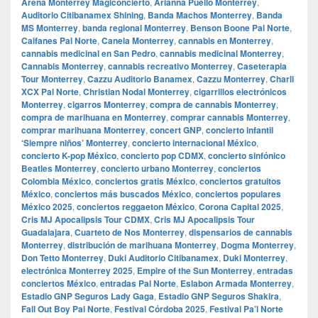
Arena Monterrey Magiconcierto
,
Arianna Puello Monterrey
,
Auditorio Citibanamex Shining
,
Banda Machos Monterrey
,
Banda
MS Monterrey
,
banda regional Monterrey
,
Benson Boone Pal Norte
,
Caifanes Pal Norte
,
Canela Monterrey
,
cannabis en Monterrey
,
cannabis medicinal en San Pedro
,
cannabis medicinal Monterrey
,
Cannabis Monterrey
,
cannabis recreativo Monterrey
,
Caseterapia
Tour Monterrey
,
Cazzu Auditorio Banamex
,
Cazzu Monterrey
,
Charli
XCX Pal Norte
,
Christian Nodal Monterrey
,
cigarrillos electrónicos
Monterrey
,
cigarros Monterrey
,
compra de cannabis Monterrey
,
compra de marihuana en Monterrey
,
comprar cannabis Monterrey
,
comprar marihuana Monterrey
,
concert GNP
,
concierto infantil
‘Siempre niños’ Monterrey
,
concierto internacional México
,
concierto K-pop México
,
concierto pop CDMX
,
concierto sinfónico
Beatles Monterrey
,
concierto urbano Monterrey
,
conciertos
Colombia México
,
conciertos gratis México
,
conciertos gratuitos
México
,
conciertos más buscados México
,
conciertos populares
México 2025
,
conciertos reggaeton México
,
Corona Capital 2025
,
Cris MJ Apocalipsis Tour CDMX
,
Cris MJ Apocalipsis Tour
Guadalajara
,
Cuarteto de Nos Monterrey
,
dispensarios de cannabis
Monterrey
,
distribución de marihuana Monterrey
,
Dogma Monterrey
,
Don Tetto Monterrey
,
Duki Auditorio Citibanamex
,
Duki Monterrey
,
electrónica Monterrey 2025
,
Empire of the Sun Monterrey
,
entradas
conciertos México
,
entradas Pal Norte
,
Eslabon Armada Monterrey
,
Estadio GNP Seguros Lady Gaga
,
Estadio GNP Seguros Shakira
,
Fall Out Boy Pal Norte
,
Festival Córdoba 2025
,
Festival Pa’l Norte