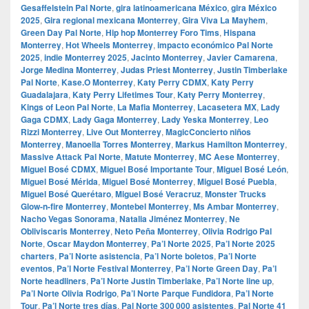
Gesaffelstein Pal Norte
,
gira latinoamericana México
,
gira México
2025
,
Gira regional mexicana Monterrey
,
Gira Viva La Mayhem
,
Green Day Pal Norte
,
Hip hop Monterrey Foro Tims
,
Hispana
Monterrey
,
Hot Wheels Monterrey
,
impacto económico Pal Norte
2025
,
indie Monterrey 2025
,
Jacinto Monterrey
,
Javier Camarena
,
Jorge Medina Monterrey
,
Judas Priest Monterrey
,
Justin Timberlake
Pal Norte
,
Kase.O Monterrey
,
Katy Perry CDMX
,
Katy Perry
Guadalajara
,
Katy Perry Lifetimes Tour
,
Katy Perry Monterrey
,
Kings of Leon Pal Norte
,
La Mafia Monterrey
,
Lacasetera MX
,
Lady
Gaga CDMX
,
Lady Gaga Monterrey
,
Lady Yeska Monterrey
,
Leo
Rizzi Monterrey
,
Live Out Monterrey
,
MagicConcierto niños
Monterrey
,
Manoella Torres Monterrey
,
Markus Hamilton Monterrey
,
Massive Attack Pal Norte
,
Matute Monterrey
,
MC Aese Monterrey
,
Miguel Bosé CDMX
,
Miguel Bosé Importante Tour
,
Miguel Bosé León
,
Miguel Bosé Mérida
,
Miguel Bosé Monterrey
,
Miguel Bosé Puebla
,
Miguel Bosé Querétaro
,
Miguel Bosé Veracruz
,
Monster Trucks
Glow-n-fire Monterrey
,
Montebel Monterrey
,
Ms Ambar Monterrey
,
Nacho Vegas Sonorama
,
Natalia Jiménez Monterrey
,
Ne
Obliviscaris Monterrey
,
Neto Peña Monterrey
,
Olivia Rodrigo Pal
Norte
,
Oscar Maydon Monterrey
,
Pa’l Norte 2025
,
Pa’l Norte 2025
charters
,
Pa’l Norte asistencia
,
Pa’l Norte boletos
,
Pa’l Norte
eventos
,
Pa’l Norte Festival Monterrey
,
Pa’l Norte Green Day
,
Pa’l
Norte headliners
,
Pa’l Norte Justin Timberlake
,
Pa’l Norte line up
,
Pa’l Norte Olivia Rodrigo
,
Pa’l Norte Parque Fundidora
,
Pa’l Norte
Tour
,
Pa’l Norte tres días
,
Pal Norte 300 000 asistentes
,
Pal Norte 41