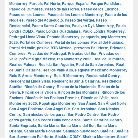
Monterrey
,
Parcels Pal Norte
,
Parque España
,
Parque Fundidora
,
Paseo de Cumbres
,
Paseo de las Flores
,
Paseo de los Encinos
,
Paseo de los Leones
,
Paseo de los Leones Monterrey
,
Paseo de los
Nogales
,
Paseo del Acueducto
,
Paseo del Vergel
,
Paseo
Residencial
,
Paseo Santa Catarina
,
Paul van Dyk Monterrey
,
Paulo
Londra CDMX
,
Paulo Londra Guadalajara
,
Paulo Londra Monterrey
,
Pedregal Linda Vista
,
Pesado Monterrey
,
pesqueria
,
pop Monterrey
2025
,
Portal de Cumbres
,
Portal de las Lomas
,
Portal del Huajuco
,
Portal del Valle
,
posible BTS México.
,
preventa Pa’l Norte
,
Privadas
Cumbres
,
Privadas del Pedregal
,
Privadas del Sur
,
Privadas del
Valle
,
próxima gira México
,
rap Monterrey 2025
,
Real de Cumbres
,
Real de Palmas
,
Real de San Agustín
,
Real de San Jerónimo
,
Real
de Santa Catarina
,
Real de Valle Alto
,
Regional mexicano Monterrey
,
Rels B Arena Monterrey
,
Rels B Monterrey
,
Residencial Contry
,
Residencial Linda Vista
,
Residencial Santa Catarina
,
Residencial
Satélite
,
Rincón de Contry
,
Rincón de la Hacienda
,
Rincón de la
Sierra
,
Rincón de la Virgen
,
Rincón de las Montañas
,
Rincón de los
Encinos
,
Rincón de los Encinos Premier
,
Rincón del Valle
,
rock
Monterrey 2025
,
Rupatrupa Monterrey
,
San Ángel
,
San Ángel Norte
,
San Ángel Poniente
,
San Ángel Sur
,
San Jerónimo
,
San Nicolás
Centro
,
San nicolas de los garza
,
San Pedro Centro
,
San Pedro
garza garcia
,
San Pedro Huila conciertos
,
Santa Catarina Centro
,
Santa Engracia
,
Santa María
,
Santa María del Sur
,
Santa María
Oriente
,
Santa María Poniente
,
Santiago nuevo leon
,
Satélite
,
Satélite
Sur
,
Seventeen Pal Norte
,
Shakira CDMX
,
Shakira Monterrey
,
Sharif