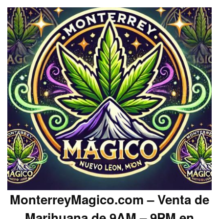
MonterreyMagico.com – Venta de
Marihuana de 9AM – 9PM en