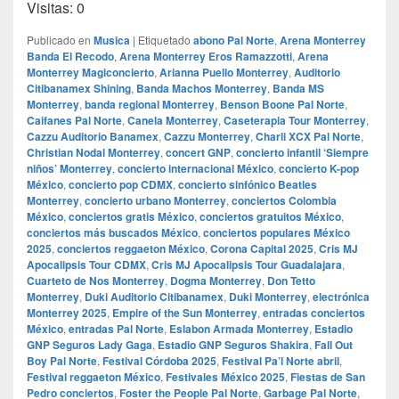
Visitas: 0
Publicado en
Musica
|
Etiquetado
abono Pal Norte
,
Arena Monterrey
Banda El Recodo
,
Arena Monterrey Eros Ramazzotti
,
Arena
Monterrey Magiconcierto
,
Arianna Puello Monterrey
,
Auditorio
Citibanamex Shining
,
Banda Machos Monterrey
,
Banda MS
Monterrey
,
banda regional Monterrey
,
Benson Boone Pal Norte
,
Caifanes Pal Norte
,
Canela Monterrey
,
Caseterapia Tour Monterrey
,
Cazzu Auditorio Banamex
,
Cazzu Monterrey
,
Charli XCX Pal Norte
,
Christian Nodal Monterrey
,
concert GNP
,
concierto infantil ‘Siempre
niños’ Monterrey
,
concierto internacional México
,
concierto K-pop
México
,
concierto pop CDMX
,
concierto sinfónico Beatles
Monterrey
,
concierto urbano Monterrey
,
conciertos Colombia
México
,
conciertos gratis México
,
conciertos gratuitos México
,
conciertos más buscados México
,
conciertos populares México
2025
,
conciertos reggaeton México
,
Corona Capital 2025
,
Cris MJ
Apocalipsis Tour CDMX
,
Cris MJ Apocalipsis Tour Guadalajara
,
Cuarteto de Nos Monterrey
,
Dogma Monterrey
,
Don Tetto
Monterrey
,
Duki Auditorio Citibanamex
,
Duki Monterrey
,
electrónica
Monterrey 2025
,
Empire of the Sun Monterrey
,
entradas conciertos
México
,
entradas Pal Norte
,
Eslabon Armada Monterrey
,
Estadio
GNP Seguros Lady Gaga
,
Estadio GNP Seguros Shakira
,
Fall Out
Boy Pal Norte
,
Festival Córdoba 2025
,
Festival Pa’l Norte abril
,
Festival reggaeton México
,
Festivales México 2025
,
Fiestas de San
Pedro conciertos
,
Foster the People Pal Norte
,
Garbage Pal Norte
,