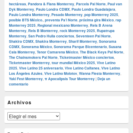
hectáreas
,
Pandora & Flans Monterrey
,
Parcels Pal Norte
,
Paul van
Dyk Monterrey
,
Paulo Londra CDMX
,
Paulo Londra Guadalajara
,
Paulo Londra Monterrey
,
Pesado Monterrey
,
pop Monterrey 2025
,
posible BTS México.
,
preventa Pa’l Norte
,
próxima gira México
,
rap
Monterrey 2025
,
Regional mexicano Monterrey
,
Rels B Arena
Monterrey
,
Rels B Monterrey
,
rock Monterrey 2025
,
Rupatrupa
Monterrey
,
San Pedro Huila conciertos
,
Seventeen Pal Norte
,
Shakira CDMX
,
Shakira Monterrey
,
Sharif Monterrey
,
Sonorama
CDMX
,
Sonorama México
,
Sonorama Parque Bicentenario
,
Susana
Cala Monterrey
,
Tenor Camarena México
,
The Black Keys Pal Norte
,
The Chainsmokers Pal Norte
,
Ticketmaster México conciertos
,
Ticketmaster Monterrey
,
tour mundial México 2025
,
Vive Latino
2025
,
Vive Latino 25 aniversario
,
Vive Latino Caifanes
,
Vive Latino
Los Ángeles Azules
,
Vive Latino Molotov
,
Wanna Fiesta Monterrey
,
Yaki Fest Monterrey
,
π Apocalipsis Tour Monterrey
|
Deja un
comentario
El
Archivos
área
de
widget
Archivos
barra
lateral
primaria