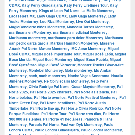
CDMX
,
Katy Perry Guadalajara
,
Katy Perry Lifetimes Tour
,
Katy
Perry Monterrey
,
Kings of Leon Pal Norte
,
La Mafia Monterrey
,
Lacasetera MX
,
Lady Gaga CDMX
,
Lady Gaga Monterrey
,
Lady
Yeska Monterrey
,
Leo Rizzi Monterrey
,
Live Out Monterrey
,
MagicConcierto niños Monterrey
,
Manoella Torres Monterrey
,
marihuana en Monterrey
,
marihuana medicinal Monterrey
,
Marihuana monterrey
,
marihuana para dolor Monterrey
,
Marihuana
san pedro garza garcia
,
Markus Hamilton Monterrey
,
Massive
Attack Pal Norte
,
Matute Monterrey
,
MC Aese Monterrey
,
Miguel
Bosé CDMX
,
Miguel Bosé Importante Tour
,
Miguel Bosé León
,
Miguel
Bosé Mérida
,
Miguel Bosé Monterrey
,
Miguel Bosé Puebla
,
Miguel
Bosé Querétaro
,
Miguel Bosé Veracruz
,
Monster Trucks Glow-n-fire
Monterrey
,
Montebel Monterrey
,
Mota monterrey
,
Ms Ambar
Monterrey
,
nach
,
nach monterrey
,
Nacho Vegas Sonorama
,
Natalia
Jiménez Monterrey
,
Ne Obliviscaris Monterrey
,
Neto Peña
Monterrey
,
Olivia Rodrigo Pal Norte
,
Oscar Maydon Monterrey
,
Pa’l
Norte 2025
,
Pa’l Norte 2025 charters
,
Pa’l Norte asistencia
,
Pa’l
Norte boletos
,
Pa’l Norte eventos
,
Pa’l Norte Festival Monterrey
,
Pa’l
Norte Green Day
,
Pa’l Norte headliners
,
Pa’l Norte Justin
Timberlake
,
Pa’l Norte line up
,
Pa’l Norte Olivia Rodrigo
,
Pa’l Norte
Parque Fundidora
,
Pa’l Norte Tour
,
Pa’l Norte tres días
,
Pal Norte
300 000 asistentes
,
Pal Norte 41 hectáreas
,
Pandora & Flans
Monterrey
,
Parcels Pal Norte
,
Paul van Dyk Monterrey
,
Paulo
Londra CDMX
,
Paulo Londra Guadalajara
,
Paulo Londra Monterrey
,