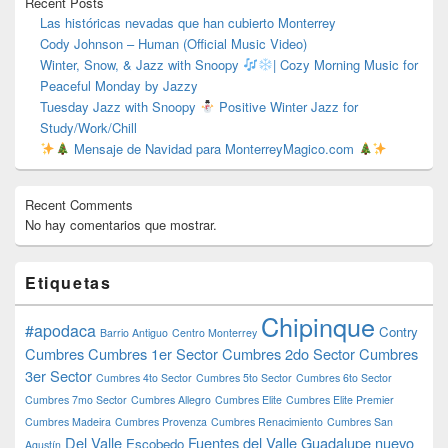
Recent Posts
Las históricas nevadas que han cubierto Monterrey
Cody Johnson – Human (Official Music Video)
Winter, Snow, & Jazz with Snoopy
| Cozy Morning Music for
Peaceful Monday by Jazzy
Tuesday Jazz with Snoopy
Positive Winter Jazz for
Study/Work/Chill
Mensaje de Navidad para MonterreyMagico.com
Recent Comments
No hay comentarios que mostrar.
Etiquetas
Chipinque
#apodaca
Contry
Barrio Antiguo
Centro Monterrey
Cumbres
Cumbres 1er Sector
Cumbres 2do Sector
Cumbres
3er Sector
Cumbres 4to Sector
Cumbres 5to Sector
Cumbres 6to Sector
Cumbres 7mo Sector
Cumbres Allegro
Cumbres Elite
Cumbres Elite Premier
Cumbres Madeira
Cumbres Provenza
Cumbres Renacimiento
Cumbres San
Del Valle
Fuentes del Valle
Guadalupe nuevo
Escobedo
Agustín