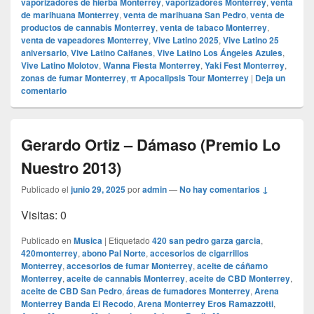
vaporizadores de hierba Monterrey
,
vaporizadores Monterrey
,
venta
de marihuana Monterrey
,
venta de marihuana San Pedro
,
venta de
productos de cannabis Monterrey
,
venta de tabaco Monterrey
,
venta de vapeadores Monterrey
,
Vive Latino 2025
,
Vive Latino 25
aniversario
,
Vive Latino Caifanes
,
Vive Latino Los Ángeles Azules
,
Vive Latino Molotov
,
Wanna Fiesta Monterrey
,
Yaki Fest Monterrey
,
zonas de fumar Monterrey
,
π Apocalipsis Tour Monterrey
|
Deja un
comentario
Gerardo Ortiz – Dámaso (Premio Lo
Nuestro 2013)
Publicado el
junio 29, 2025
por
admin
—
No hay comentarios ↓
Visitas: 0
Publicado en
Musica
|
Etiquetado
420 san pedro garza garcia
,
420monterrey
,
abono Pal Norte
,
accesorios de cigarrillos
Monterrey
,
accesorios de fumar Monterrey
,
aceite de cáñamo
Monterrey
,
aceite de cannabis Monterrey
,
aceite de CBD Monterrey
,
aceite de CBD San Pedro
,
áreas de fumadores Monterrey
,
Arena
Monterrey Banda El Recodo
,
Arena Monterrey Eros Ramazzotti
,