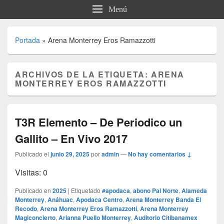
Menú
Portada
»
Arena Monterrey Eros Ramazzotti
ARCHIVOS DE LA ETIQUETA:
ARENA
MONTERREY EROS RAMAZZOTTI
T3R Elemento – De Periodico un
Gallito – En Vivo 2017
Publicado el
junio 29, 2025
por
admin
—
No hay comentarios ↓
Visitas: 0
Publicado en
2025
|
Etiquetado
#apodaca
,
abono Pal Norte
,
Alameda
Monterrey
,
Anáhuac
,
Apodaca Centro
,
Arena Monterrey Banda El
Recodo
,
Arena Monterrey Eros Ramazzotti
,
Arena Monterrey
Magiconcierto
,
Arianna Puello Monterrey
,
Auditorio Citibanamex