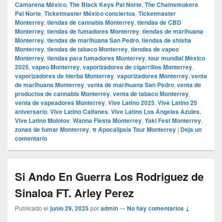
Camarena México
,
The Black Keys Pal Norte
,
The Chainsmokers
Pal Norte
,
Ticketmaster México conciertos
,
Ticketmaster
Monterrey
,
tiendas de cannabis Monterrey
,
tiendas de CBD
Monterrey
,
tiendas de fumadores Monterrey
,
tiendas de marihuana
Monterrey
,
tiendas de marihuana San Pedro
,
tiendas de shisha
Monterrey
,
tiendas de tabaco Monterrey
,
tiendas de vapeo
Monterrey
,
tiendas para fumadores Monterrey
,
tour mundial México
2025
,
vapeo Monterrey
,
vaporizadores de cigarrillos Monterrey
,
vaporizadores de hierba Monterrey
,
vaporizadores Monterrey
,
venta
de marihuana Monterrey
,
venta de marihuana San Pedro
,
venta de
productos de cannabis Monterrey
,
venta de tabaco Monterrey
,
venta de vapeadores Monterrey
,
Vive Latino 2025
,
Vive Latino 25
aniversario
,
Vive Latino Caifanes
,
Vive Latino Los Ángeles Azules
,
Vive Latino Molotov
,
Wanna Fiesta Monterrey
,
Yaki Fest Monterrey
,
zonas de fumar Monterrey
,
π Apocalipsis Tour Monterrey
|
Deja un
comentario
Si Ando En Guerra Los Rodriguez de
Sinaloa FT. Arley Perez
Publicado el
junio 29, 2025
por
admin
—
No hay comentarios ↓