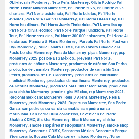
Obliviscaris Monterrey
,
Neto Peña Monterrey
,
Olivia Rodrigo Pal
Norte
,
Oscar Maydon Monterrey
,
Pa’l Norte 2025
,
Pa’l Norte 2025
charters
,
Pa’l Norte asistencia
,
Pa’l Norte boletos
,
Pa’l Norte
eventos
,
Pa’l Norte Festival Monterrey
,
Pa’l Norte Green Day
,
Pa’l
Norte headliners
,
Pa’l Norte Justin Timberlake
,
Pa’l Norte line up
,
Pa’l Norte Olivia Rodrigo
,
Pa’l Norte Parque Fundidora
,
Pa’l Norte
Tour
,
Pa’l Norte tres días
,
Pal Norte 300 000 asistentes
,
Pal Norte 41
hectáreas
,
Pandora & Flans Monterrey
,
Parcels Pal Norte
,
Paul van
Dyk Monterrey
,
Paulo Londra CDMX
,
Paulo Londra Guadalajara
,
Paulo Londra Monterrey
,
Pesado Monterrey
,
pipas Monterrey
,
pop
Monterrey 2025
,
posible BTS México.
,
preventa Pa’l Norte
,
productos de cáñamo Monterrey
,
productos de cáñamo San Pedro
,
productos de cannabis Monterrey
,
productos de cannabis San
Pedro
,
productos de CBD Monterrey
,
productos de marihuana
medicinal Monterrey
,
productos de marihuana Monterrey
,
productos
de nicotina Monterrey
,
productos para fumar Monterrey
,
productos
para shisha Monterrey
,
próxima gira México
,
rap Monterrey 2025
,
Regional mexicano Monterrey
,
Rels B Arena Monterrey
,
Rels B
Monterrey
,
rock Monterrey 2025
,
Rupatrupa Monterrey
,
San Pedro
Garza
,
san pedro garza garcia cannabis
,
san pedro garza
marihuana
,
San Pedro Huila conciertos
,
Seventeen Pal Norte
,
Shakira CDMX
,
Shakira Monterrey
,
Sharif Monterrey
,
shisha
Monterrey
,
smoke shop área metropolitana Monterrey
,
smoke shop
Monterrey
,
Sonorama CDMX
,
Sonorama México
,
Sonorama Parque
Bicentenario
,
Susana Cala Monterrey
,
tabaco Monterrey
,
Tenor