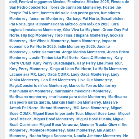
abril
,
Festival reggaeton México
,
Festivales México 2025
,
Fiestas de
San Pedro conciertos
,
flores de cannabis Monterrey
,
Foster the
People Pal Norte
,
fuentes del valle san pedro garza
,
fumadores
Monterrey
,
fumar en Monterrey
,
Garbage Pal Norte
,
Gesaffelstein
Pal Norte
,
gira latinoamericana México
,
gira México 2025
,
Gira
regional mexicana Monterrey
,
Gira Viva La Mayhem
,
Green Day Pal
Norte
,
Hip hop Monterrey Foro Tims
,
Hispana Monterrey
,
hookah
Monterrey
,
Hot Wheels Monterrey
,
humo Monterrey
,
impacto
económico Pal Norte 2025
,
indie Monterrey 2025
,
Jacinto
Monterrey
,
Javier Camarena
,
Jorge Medina Monterrey
,
Judas Priest
Monterrey
,
Justin Timberlake Pal Norte
,
Kase.O Monterrey
,
Katy
Perry CDMX
,
Katy Perry Guadalajara
,
Katy Perry Lifetimes Tour
,
Katy Perry Monterrey
,
Kings of Leon Pal Norte
,
La Mafia Monterrey
,
Lacasetera MX
,
Lady Gaga CDMX
,
Lady Gaga Monterrey
,
Lady
Yeska Monterrey
,
Leo Rizzi Monterrey
,
Live Out Monterrey
,
MagicConcierto niños Monterrey
,
Manoella Torres Monterrey
,
marihuana en Monterrey
,
marihuana medicinal Monterrey
,
Marihuana monterrey
,
marihuana para dolor Monterrey
,
Marihuana
san pedro garza garcia
,
Markus Hamilton Monterrey
,
Massive
Attack Pal Norte
,
Matute Monterrey
,
MC Aese Monterrey
,
Miguel
Bosé CDMX
,
Miguel Bosé Importante Tour
,
Miguel Bosé León
,
Miguel
Bosé Mérida
,
Miguel Bosé Monterrey
,
Miguel Bosé Puebla
,
Miguel
Bosé Querétaro
,
Miguel Bosé Veracruz
,
Monster Trucks Glow-n-fire
Monterrey
,
Montebel Monterrey
,
Mota monterrey
,
Ms Ambar
Monterrey
,
Nacho Vegas Sonorama
,
Natalia Jiménez Monterrey
,
Ne