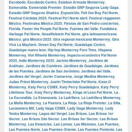
Escobedo
,
Escobedo Centro
,
Eslabon Armada Monterrey
,
Esmeralda
,
Esmeralda Premier
,
Estadio GNP Seguros Lady Gaga
,
Estadio GNP Seguros Shakira
,
Exposición
,
Fall Out Boy Pal Norte
,
Festival Córdoba 2025
,
Festival Pa’l Norte abril
,
Festival reggaeton
México
,
Festivales México 2025
,
Fiestas de San Pedro conciertos
,
Florida
,
Foster the People Pal Norte
,
Fuentes del Valle
,
Fundidora
,
Garbage Pal Norte
,
Gesaffelstein Pal Norte
,
gira latinoamericana
México
,
gira México 2025
,
Gira regional mexicana Monterrey
,
Gira
Viva La Mayhem
,
Green Day Pal Norte
,
Guadalupe Centro
,
Guadalupe nuevo leon
,
Hip hop Monterrey Foro Tims
,
Hispana
Monterrey
,
Hot Wheels Monterrey
,
impacto económico Pal Norte
2025
,
indie Monterrey 2025
,
Jacinto Monterrey
,
Jardines de
Anáhuac
,
Jardines de Cumbres
,
Jardines de Guadalupe
,
Jardines
de las Puentes
,
Jardines de San Jerónimo
,
Jardines del Valle
,
Jardines del Vergel
,
Javier Camarena
,
Jorge Medina Monterrey
,
Judas Priest Monterrey
,
Justin Timberlake Pal Norte
,
Kase.O
Monterrey
,
Katy Perry CDMX
,
Katy Perry Guadalajara
,
Katy Perry
Lifetimes Tour
,
Katy Perry Monterrey
,
Kings of Leon Pal Norte
,
La
,
La Escondida
,
La Estanzuela
,
La Ladrillera
,
La Ladrillera Monterrey
,
La Mafia Monterrey
,
La Pastora
,
La Rioja
,
La Rioja Premier
,
La Silla
,
Lacasetera MX
,
Lady Gaga CDMX
,
Lady Gaga Monterrey
,
Lady
Yeska Monterrey
,
Lagos del Vergel
,
Las Brisas
,
Las Brisas 1er
Sector
,
Las Brisas 2do Sector
,
Las Brisas 3er Sector
,
Las Brisas
Monterrey
,
Las Estancias
,
Las Lomas
,
Las Misiones
,
Las Puentes
,
Las Puentes Norte
,
Las Puentes Oriente
,
Las Puentes Poniente
,
Las