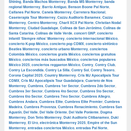
Shining
,
Banda Machos Monterrey
,
Banda MS Monterrey
,
banda
regional Monterrey
,
Barrio Antiguo
,
Benson Boone Pal Norte
,
Caifanes Pal Norte
,
Canela Monterrey
,
Carretera Nacional
,
Caseterapia Tour Monterrey
,
Cazzu Auditorio Banamex
,
Cazzu
Monterrey
,
Centro Monterrey
,
Charli XCX Pal Norte
,
Christian Nodal
Monterrey
,
Ciudad Guadalupe
,
Colinas de San Jerónimo
,
Colinas de
Santa Catarina
,
Colinas de Valle Verde
,
concert GNP
,
concierto
infantil ‘Siempre niños’ Monterrey
,
concierto internacional México
,
concierto K-pop México
,
concierto pop CDMX
,
concierto sinfónico
Beatles Monterrey
,
concierto urbano Monterrey
,
conciertos
Colombia México
,
conciertos gratis México
,
conciertos gratuitos
México
,
conciertos más buscados México
,
conciertos populares
México 2025
,
conciertos reggaeton México
,
Contry
,
Contry Club
,
Contry La Escondida
,
Contry La Silla
,
Contry Sol
,
Contry Tesoro
,
Corona Capital 2025
,
Country Monterrey
,
Cris MJ Apocalipsis Tour
CDMX
,
Cris MJ Apocalipsis Tour Guadalajara
,
Cuarteto de Nos
Monterrey
,
Cumbres
,
Cumbres 1er Sector
,
Cumbres 2do Sector
,
Cumbres 3er Sector
,
Cumbres 4to Sector
,
Cumbres 5to Sector
,
Cumbres 6to Sector
,
Cumbres 7mo Sector
,
Cumbres Allegro
,
Cumbres Andara
,
Cumbres Elite
,
Cumbres Elite Premier
,
Cumbres
Madeira
,
Cumbres Provenza
,
Cumbres Renacimiento
,
Cumbres San
Agustín
,
Del Valle
,
Del Valle Oriente
,
Del Valle Poniente
,
Dogma
Monterrey
,
Don Tetto Monterrey
,
Duki Auditorio Citibanamex
,
Duki
Monterrey
,
El Uro
,
electrónica Monterrey 2025
,
Empire of the Sun
Monterrey
,
entradas conciertos México
,
entradas Pal Norte
,