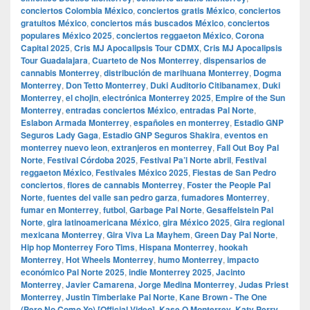
conciertos Colombia México
,
conciertos gratis México
,
conciertos
gratuitos México
,
conciertos más buscados México
,
conciertos
populares México 2025
,
conciertos reggaeton México
,
Corona
Capital 2025
,
Cris MJ Apocalipsis Tour CDMX
,
Cris MJ Apocalipsis
Tour Guadalajara
,
Cuarteto de Nos Monterrey
,
dispensarios de
cannabis Monterrey
,
distribución de marihuana Monterrey
,
Dogma
Monterrey
,
Don Tetto Monterrey
,
Duki Auditorio Citibanamex
,
Duki
Monterrey
,
el chojin
,
electrónica Monterrey 2025
,
Empire of the Sun
Monterrey
,
entradas conciertos México
,
entradas Pal Norte
,
Eslabon Armada Monterrey
,
españoles en monterrey
,
Estadio GNP
Seguros Lady Gaga
,
Estadio GNP Seguros Shakira
,
eventos en
monterrey nuevo leon
,
extranjeros en monterrey
,
Fall Out Boy Pal
Norte
,
Festival Córdoba 2025
,
Festival Pa’l Norte abril
,
Festival
reggaeton México
,
Festivales México 2025
,
Fiestas de San Pedro
conciertos
,
flores de cannabis Monterrey
,
Foster the People Pal
Norte
,
fuentes del valle san pedro garza
,
fumadores Monterrey
,
fumar en Monterrey
,
futbol
,
Garbage Pal Norte
,
Gesaffelstein Pal
Norte
,
gira latinoamericana México
,
gira México 2025
,
Gira regional
mexicana Monterrey
,
Gira Viva La Mayhem
,
Green Day Pal Norte
,
Hip hop Monterrey Foro Tims
,
Hispana Monterrey
,
hookah
Monterrey
,
Hot Wheels Monterrey
,
humo Monterrey
,
impacto
económico Pal Norte 2025
,
indie Monterrey 2025
,
Jacinto
Monterrey
,
Javier Camarena
,
Jorge Medina Monterrey
,
Judas Priest
Monterrey
,
Justin Timberlake Pal Norte
,
Kane Brown - The One
(Pero No Como Yo) [Official Video]
,
Kase.O Monterrey
,
Katy Perry