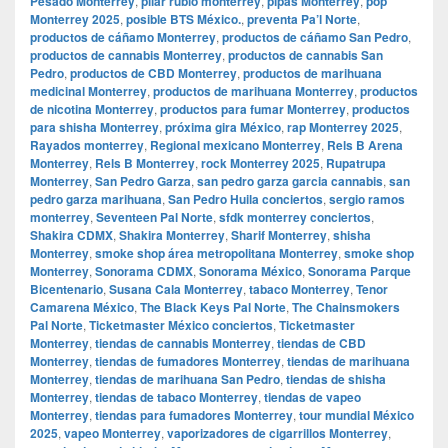
Pesado Monterrey
,
pilar rubio monterrey
,
pipas Monterrey
,
pop
Monterrey 2025
,
posible BTS México.
,
preventa Pa’l Norte
,
productos de cáñamo Monterrey
,
productos de cáñamo San Pedro
,
productos de cannabis Monterrey
,
productos de cannabis San
Pedro
,
productos de CBD Monterrey
,
productos de marihuana
medicinal Monterrey
,
productos de marihuana Monterrey
,
productos
de nicotina Monterrey
,
productos para fumar Monterrey
,
productos
para shisha Monterrey
,
próxima gira México
,
rap Monterrey 2025
,
Rayados monterrey
,
Regional mexicano Monterrey
,
Rels B Arena
Monterrey
,
Rels B Monterrey
,
rock Monterrey 2025
,
Rupatrupa
Monterrey
,
San Pedro Garza
,
san pedro garza garcia cannabis
,
san
pedro garza marihuana
,
San Pedro Huila conciertos
,
sergio ramos
monterrey
,
Seventeen Pal Norte
,
sfdk monterrey conciertos
,
Shakira CDMX
,
Shakira Monterrey
,
Sharif Monterrey
,
shisha
Monterrey
,
smoke shop área metropolitana Monterrey
,
smoke shop
Monterrey
,
Sonorama CDMX
,
Sonorama México
,
Sonorama Parque
Bicentenario
,
Susana Cala Monterrey
,
tabaco Monterrey
,
Tenor
Camarena México
,
The Black Keys Pal Norte
,
The Chainsmokers
Pal Norte
,
Ticketmaster México conciertos
,
Ticketmaster
Monterrey
,
tiendas de cannabis Monterrey
,
tiendas de CBD
Monterrey
,
tiendas de fumadores Monterrey
,
tiendas de marihuana
Monterrey
,
tiendas de marihuana San Pedro
,
tiendas de shisha
Monterrey
,
tiendas de tabaco Monterrey
,
tiendas de vapeo
Monterrey
,
tiendas para fumadores Monterrey
,
tour mundial México
2025
,
vapeo Monterrey
,
vaporizadores de cigarrillos Monterrey
,