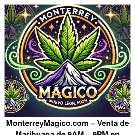
MonterreyMagico.com – Venta de
Marihuana de 9AM – 9PM en