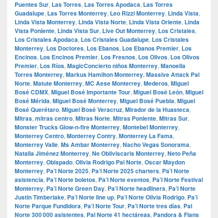
Puentes Sur
,
Las Torres
,
Las Torres Apodaca
,
Las Torres
Guadalupe
,
Las Torres Monterrey
,
Leo Rizzi Monterrey
,
Linda Vista
,
Linda Vista Monterrey
,
Linda Vista Norte
,
Linda Vista Oriente
,
Linda
Vista Poniente
,
Linda Vista Sur
,
Live Out Monterrey
,
Los Cristales
,
Los Cristales Apodaca
,
Los Cristales Guadalupe
,
Los Cristales
Monterrey
,
Los Doctores
,
Los Ebanos
,
Los Ebanos Premier
,
Los
Encinos
,
Los Encinos Premier
,
Los Fresnos
,
Los Olivos
,
Los Olivos
Premier
,
Los Ríos
,
MagicConcierto niños Monterrey
,
Manoella
Torres Monterrey
,
Markus Hamilton Monterrey
,
Massive Attack Pal
Norte
,
Matute Monterrey
,
MC Aese Monterrey
,
Mederos
,
Miguel
Bosé CDMX
,
Miguel Bosé Importante Tour
,
Miguel Bosé León
,
Miguel
Bosé Mérida
,
Miguel Bosé Monterrey
,
Miguel Bosé Puebla
,
Miguel
Bosé Querétaro
,
Miguel Bosé Veracruz
,
Mirador de la Huasteca
,
Mitras
,
mitras centro
,
Mitras Norte
,
Mitras Poniente
,
Mitras Sur
,
Monster Trucks Glow-n-fire Monterrey
,
Montebel Monterrey
,
Monterrey Centro
,
Monterrey Contry
,
Monterrey La Fama
,
Monterrey Valle
,
Ms Ambar Monterrey
,
Nacho Vegas Sonorama
,
Natalia Jiménez Monterrey
,
Ne Obliviscaris Monterrey
,
Neto Peña
Monterrey
,
Obispado
,
Olivia Rodrigo Pal Norte
,
Oscar Maydon
Monterrey
,
Pa’l Norte 2025
,
Pa’l Norte 2025 charters
,
Pa’l Norte
asistencia
,
Pa’l Norte boletos
,
Pa’l Norte eventos
,
Pa’l Norte Festival
Monterrey
,
Pa’l Norte Green Day
,
Pa’l Norte headliners
,
Pa’l Norte
Justin Timberlake
,
Pa’l Norte line up
,
Pa’l Norte Olivia Rodrigo
,
Pa’l
Norte Parque Fundidora
,
Pa’l Norte Tour
,
Pa’l Norte tres días
,
Pal
Norte 300 000 asistentes
,
Pal Norte 41 hectáreas
,
Pandora & Flans