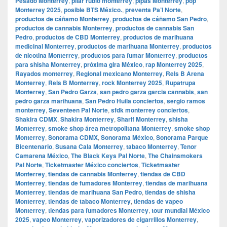
Pesado Monterrey
,
pilar rubio monterrey
,
pipas Monterrey
,
pop
Monterrey 2025
,
posible BTS México.
,
preventa Pa’l Norte
,
productos de cáñamo Monterrey
,
productos de cáñamo San Pedro
,
productos de cannabis Monterrey
,
productos de cannabis San
Pedro
,
productos de CBD Monterrey
,
productos de marihuana
medicinal Monterrey
,
productos de marihuana Monterrey
,
productos
de nicotina Monterrey
,
productos para fumar Monterrey
,
productos
para shisha Monterrey
,
próxima gira México
,
rap Monterrey 2025
,
Rayados monterrey
,
Regional mexicano Monterrey
,
Rels B Arena
Monterrey
,
Rels B Monterrey
,
rock Monterrey 2025
,
Rupatrupa
Monterrey
,
San Pedro Garza
,
san pedro garza garcia cannabis
,
san
pedro garza marihuana
,
San Pedro Huila conciertos
,
sergio ramos
monterrey
,
Seventeen Pal Norte
,
sfdk monterrey conciertos
,
Shakira CDMX
,
Shakira Monterrey
,
Sharif Monterrey
,
shisha
Monterrey
,
smoke shop área metropolitana Monterrey
,
smoke shop
Monterrey
,
Sonorama CDMX
,
Sonorama México
,
Sonorama Parque
Bicentenario
,
Susana Cala Monterrey
,
tabaco Monterrey
,
Tenor
Camarena México
,
The Black Keys Pal Norte
,
The Chainsmokers
Pal Norte
,
Ticketmaster México conciertos
,
Ticketmaster
Monterrey
,
tiendas de cannabis Monterrey
,
tiendas de CBD
Monterrey
,
tiendas de fumadores Monterrey
,
tiendas de marihuana
Monterrey
,
tiendas de marihuana San Pedro
,
tiendas de shisha
Monterrey
,
tiendas de tabaco Monterrey
,
tiendas de vapeo
Monterrey
,
tiendas para fumadores Monterrey
,
tour mundial México
2025
,
vapeo Monterrey
,
vaporizadores de cigarrillos Monterrey
,