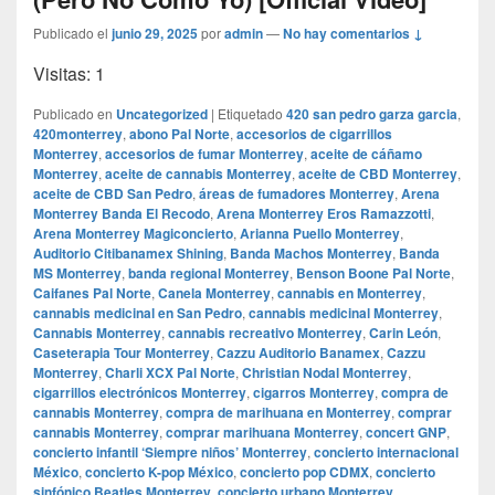
Publicado el
junio 29, 2025
por
admin
—
No hay comentarios ↓
Visitas: 1
Publicado en
Uncategorized
|
Etiquetado
420 san pedro garza garcia
,
420monterrey
,
abono Pal Norte
,
accesorios de cigarrillos
Monterrey
,
accesorios de fumar Monterrey
,
aceite de cáñamo
Monterrey
,
aceite de cannabis Monterrey
,
aceite de CBD Monterrey
,
aceite de CBD San Pedro
,
áreas de fumadores Monterrey
,
Arena
Monterrey Banda El Recodo
,
Arena Monterrey Eros Ramazzotti
,
Arena Monterrey Magiconcierto
,
Arianna Puello Monterrey
,
Auditorio Citibanamex Shining
,
Banda Machos Monterrey
,
Banda
MS Monterrey
,
banda regional Monterrey
,
Benson Boone Pal Norte
,
Caifanes Pal Norte
,
Canela Monterrey
,
cannabis en Monterrey
,
cannabis medicinal en San Pedro
,
cannabis medicinal Monterrey
,
Cannabis Monterrey
,
cannabis recreativo Monterrey
,
Carin León
,
Caseterapia Tour Monterrey
,
Cazzu Auditorio Banamex
,
Cazzu
Monterrey
,
Charli XCX Pal Norte
,
Christian Nodal Monterrey
,
cigarrillos electrónicos Monterrey
,
cigarros Monterrey
,
compra de
cannabis Monterrey
,
compra de marihuana en Monterrey
,
comprar
cannabis Monterrey
,
comprar marihuana Monterrey
,
concert GNP
,
concierto infantil ‘Siempre niños’ Monterrey
,
concierto internacional
México
,
concierto K-pop México
,
concierto pop CDMX
,
concierto
sinfónico Beatles Monterrey
,
concierto urbano Monterrey
,