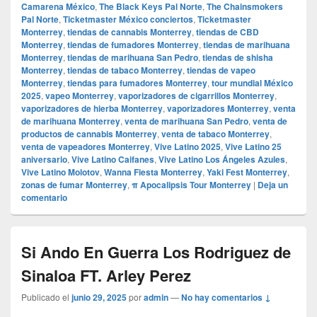
Camarena México
,
The Black Keys Pal Norte
,
The Chainsmokers
Pal Norte
,
Ticketmaster México conciertos
,
Ticketmaster
Monterrey
,
tiendas de cannabis Monterrey
,
tiendas de CBD
Monterrey
,
tiendas de fumadores Monterrey
,
tiendas de marihuana
Monterrey
,
tiendas de marihuana San Pedro
,
tiendas de shisha
Monterrey
,
tiendas de tabaco Monterrey
,
tiendas de vapeo
Monterrey
,
tiendas para fumadores Monterrey
,
tour mundial México
2025
,
vapeo Monterrey
,
vaporizadores de cigarrillos Monterrey
,
vaporizadores de hierba Monterrey
,
vaporizadores Monterrey
,
venta
de marihuana Monterrey
,
venta de marihuana San Pedro
,
venta de
productos de cannabis Monterrey
,
venta de tabaco Monterrey
,
venta de vapeadores Monterrey
,
Vive Latino 2025
,
Vive Latino 25
aniversario
,
Vive Latino Caifanes
,
Vive Latino Los Ángeles Azules
,
Vive Latino Molotov
,
Wanna Fiesta Monterrey
,
Yaki Fest Monterrey
,
zonas de fumar Monterrey
,
π Apocalipsis Tour Monterrey
|
Deja un
comentario
Si Ando En Guerra Los Rodriguez de
Sinaloa FT. Arley Perez
Publicado el
junio 29, 2025
por
admin
—
No hay comentarios ↓