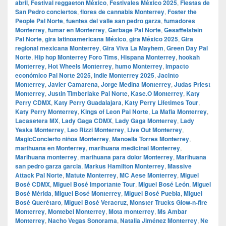
abril
,
Festival reggaeton México
,
Festivales México 2025
,
Fiestas de
San Pedro conciertos
,
flores de cannabis Monterrey
,
Foster the
People Pal Norte
,
fuentes del valle san pedro garza
,
fumadores
Monterrey
,
fumar en Monterrey
,
Garbage Pal Norte
,
Gesaffelstein
Pal Norte
,
gira latinoamericana México
,
gira México 2025
,
Gira
regional mexicana Monterrey
,
Gira Viva La Mayhem
,
Green Day Pal
Norte
,
Hip hop Monterrey Foro Tims
,
Hispana Monterrey
,
hookah
Monterrey
,
Hot Wheels Monterrey
,
humo Monterrey
,
impacto
económico Pal Norte 2025
,
indie Monterrey 2025
,
Jacinto
Monterrey
,
Javier Camarena
,
Jorge Medina Monterrey
,
Judas Priest
Monterrey
,
Justin Timberlake Pal Norte
,
Kase.O Monterrey
,
Katy
Perry CDMX
,
Katy Perry Guadalajara
,
Katy Perry Lifetimes Tour
,
Katy Perry Monterrey
,
Kings of Leon Pal Norte
,
La Mafia Monterrey
,
Lacasetera MX
,
Lady Gaga CDMX
,
Lady Gaga Monterrey
,
Lady
Yeska Monterrey
,
Leo Rizzi Monterrey
,
Live Out Monterrey
,
MagicConcierto niños Monterrey
,
Manoella Torres Monterrey
,
marihuana en Monterrey
,
marihuana medicinal Monterrey
,
Marihuana monterrey
,
marihuana para dolor Monterrey
,
Marihuana
san pedro garza garcia
,
Markus Hamilton Monterrey
,
Massive
Attack Pal Norte
,
Matute Monterrey
,
MC Aese Monterrey
,
Miguel
Bosé CDMX
,
Miguel Bosé Importante Tour
,
Miguel Bosé León
,
Miguel
Bosé Mérida
,
Miguel Bosé Monterrey
,
Miguel Bosé Puebla
,
Miguel
Bosé Querétaro
,
Miguel Bosé Veracruz
,
Monster Trucks Glow-n-fire
Monterrey
,
Montebel Monterrey
,
Mota monterrey
,
Ms Ambar
Monterrey
,
Nacho Vegas Sonorama
,
Natalia Jiménez Monterrey
,
Ne