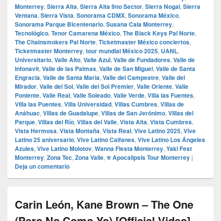
Monterrey
,
Sierra Alta
,
Sierra Alta 9no Sector
,
Sierra Nogal
,
Sierra
Ventana
,
Sierra Vista
,
Sonorama CDMX
,
Sonorama México
,
Sonorama Parque Bicentenario
,
Susana Cala Monterrey
,
Tecnológico
,
Tenor Camarena México
,
The Black Keys Pal Norte
,
The Chainsmokers Pal Norte
,
Ticketmaster México conciertos
,
Ticketmaster Monterrey
,
tour mundial México 2025
,
UANL
,
Universitario
,
Valle Alto
,
Valle Azul
,
Valle de Fundadores
,
Valle de
Infonavit
,
Valle de las Palmas
,
Valle de San Miguel
,
Valle de Santa
Engracia
,
Valle de Santa María
,
Valle del Campestre
,
Valle del
Mirador
,
Valle del Sol
,
Valle del Sol Premier
,
Valle Oriente
,
Valle
Poniente
,
Valle Real
,
Valle Soleado
,
Valle Verde
,
Villa las Fuentes
,
Villa las Puentes
,
Villa Universidad
,
Villas Cumbres
,
Villas de
Anáhuac
,
Villas de Guadalupe
,
Villas de San Jerónimo
,
Villas del
Parque
,
Villas del Río
,
Villas del Valle
,
Vista Alta
,
Vista Cumbres
,
Vista Hermosa
,
Vista Montaña
,
Vista Real
,
Vive Latino 2025
,
Vive
Latino 25 aniversario
,
Vive Latino Caifanes
,
Vive Latino Los Ángeles
Azules
,
Vive Latino Molotov
,
Wanna Fiesta Monterrey
,
Yaki Fest
Monterrey
,
Zona Tec
,
Zona Valle
,
π Apocalipsis Tour Monterrey
|
Deja un comentario
Carin León, Kane Brown – The One
(Pero No Como Yo) [Official Video]