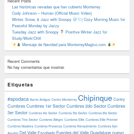
Recent Posts
Las históricas nevadas que han cubierto Monterrey
Cody Johnson – Human (Official Music Video)
Winter, Snow, & Jazz with Snoopy
| Cozy Morning Music for
Peaceful Monday by Jazzy
Tuesday Jazz with Snoopy
Positive Winter Jazz for
Study/Work/Chill
Mensaje de Navidad para MonterreyMagico.com
Recent Comments
No hay comentarios que mostrar.
Etiquetas
Chipinque
#apodaca
Contry
Barrio Antiguo
Centro Monterrey
Cumbres
Cumbres 1er Sector
Cumbres 2do Sector
Cumbres
3er Sector
Cumbres 4to Sector
Cumbres 5to Sector
Cumbres 6to Sector
Cumbres 7mo Sector
Cumbres Allegro
Cumbres Elite
Cumbres Elite Premier
Cumbres Madeira
Cumbres Provenza
Cumbres Renacimiento
Cumbres San
Del Valle
Fuentes del Valle
Guadalupe nuevo
Escobedo
Agustín