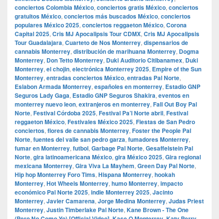
conciertos Colombia México
,
conciertos gratis México
,
conciertos
gratuitos México
,
conciertos más buscados México
,
conciertos
populares México 2025
,
conciertos reggaeton México
,
Corona
Capital 2025
,
Cris MJ Apocalipsis Tour CDMX
,
Cris MJ Apocalipsis
Tour Guadalajara
,
Cuarteto de Nos Monterrey
,
dispensarios de
cannabis Monterrey
,
distribución de marihuana Monterrey
,
Dogma
Monterrey
,
Don Tetto Monterrey
,
Duki Auditorio Citibanamex
,
Duki
Monterrey
,
el chojin
,
electrónica Monterrey 2025
,
Empire of the Sun
Monterrey
,
entradas conciertos México
,
entradas Pal Norte
,
Eslabon Armada Monterrey
,
españoles en monterrey
,
Estadio GNP
Seguros Lady Gaga
,
Estadio GNP Seguros Shakira
,
eventos en
monterrey nuevo leon
,
extranjeros en monterrey
,
Fall Out Boy Pal
Norte
,
Festival Córdoba 2025
,
Festival Pa’l Norte abril
,
Festival
reggaeton México
,
Festivales México 2025
,
Fiestas de San Pedro
conciertos
,
flores de cannabis Monterrey
,
Foster the People Pal
Norte
,
fuentes del valle san pedro garza
,
fumadores Monterrey
,
fumar en Monterrey
,
futbol
,
Garbage Pal Norte
,
Gesaffelstein Pal
Norte
,
gira latinoamericana México
,
gira México 2025
,
Gira regional
mexicana Monterrey
,
Gira Viva La Mayhem
,
Green Day Pal Norte
,
Hip hop Monterrey Foro Tims
,
Hispana Monterrey
,
hookah
Monterrey
,
Hot Wheels Monterrey
,
humo Monterrey
,
impacto
económico Pal Norte 2025
,
indie Monterrey 2025
,
Jacinto
Monterrey
,
Javier Camarena
,
Jorge Medina Monterrey
,
Judas Priest
Monterrey
,
Justin Timberlake Pal Norte
,
Kane Brown - The One
(Pero No Como Yo) [Official Video]
,
Kase.O Monterrey
,
Katy Perry