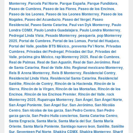
Monterrey
,
Parcels Pal Norte
,
Parque España
,
Parque Fundidora
,
Paseo de Cumbres
,
Paseo de las Flores
,
Paseo de los Encinos
,
Paseo de los Leones
,
Paseo de los Leones Monterrey
,
Paseo de los
Nogales
,
Paseo del Acueducto
,
Paseo del Vergel
,
Paseo
Residencial
,
Paseo Santa Catarina
,
Paul van Dyk Monterrey
,
Paulo
Londra CDMX
,
Paulo Londra Guadalajara
,
Paulo Londra Monterrey
,
Pedregal Linda Vista
,
Pesado Monterrey
,
pesqueria
,
pop Monterrey
2025
,
Portal de Cumbres
,
Portal de las Lomas
,
Portal del Huajuco
,
Portal del Valle
,
posible BTS México.
,
preventa Pa’l Norte
,
Privadas
Cumbres
,
Privadas del Pedregal
,
Privadas del Sur
,
Privadas del
Valle
,
próxima gira México
,
rap Monterrey 2025
,
Real de Cumbres
,
Real de Palmas
,
Real de San Agustín
,
Real de San Jerónimo
,
Real
de Santa Catarina
,
Real de Valle Alto
,
Regional mexicano Monterrey
,
Rels B Arena Monterrey
,
Rels B Monterrey
,
Residencial Contry
,
Residencial Linda Vista
,
Residencial Santa Catarina
,
Residencial
Satélite
,
Rincón de Contry
,
Rincón de la Hacienda
,
Rincón de la
Sierra
,
Rincón de la Virgen
,
Rincón de las Montañas
,
Rincón de los
Encinos
,
Rincón de los Encinos Premier
,
Rincón del Valle
,
rock
Monterrey 2025
,
Rupatrupa Monterrey
,
San Ángel
,
San Ángel Norte
,
San Ángel Poniente
,
San Ángel Sur
,
San Jerónimo
,
San Nicolás
Centro
,
San nicolas de los garza
,
San Pedro Centro
,
San Pedro
garza garcia
,
San Pedro Huila conciertos
,
Santa Catarina Centro
,
Santa Engracia
,
Santa María
,
Santa María del Sur
,
Santa María
Oriente
,
Santa María Poniente
,
Santiago nuevo leon
,
Satélite
,
Satélite
Sur
,
Seventeen Pal Norte
,
Shakira CDMX
,
Shakira Monterrey
,
Sharif