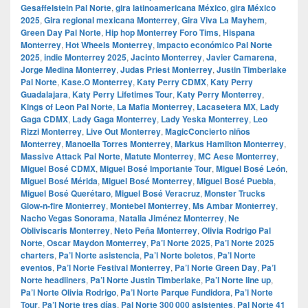
Gesaffelstein Pal Norte
,
gira latinoamericana México
,
gira México
2025
,
Gira regional mexicana Monterrey
,
Gira Viva La Mayhem
,
Green Day Pal Norte
,
Hip hop Monterrey Foro Tims
,
Hispana
Monterrey
,
Hot Wheels Monterrey
,
impacto económico Pal Norte
2025
,
indie Monterrey 2025
,
Jacinto Monterrey
,
Javier Camarena
,
Jorge Medina Monterrey
,
Judas Priest Monterrey
,
Justin Timberlake
Pal Norte
,
Kase.O Monterrey
,
Katy Perry CDMX
,
Katy Perry
Guadalajara
,
Katy Perry Lifetimes Tour
,
Katy Perry Monterrey
,
Kings of Leon Pal Norte
,
La Mafia Monterrey
,
Lacasetera MX
,
Lady
Gaga CDMX
,
Lady Gaga Monterrey
,
Lady Yeska Monterrey
,
Leo
Rizzi Monterrey
,
Live Out Monterrey
,
MagicConcierto niños
Monterrey
,
Manoella Torres Monterrey
,
Markus Hamilton Monterrey
,
Massive Attack Pal Norte
,
Matute Monterrey
,
MC Aese Monterrey
,
Miguel Bosé CDMX
,
Miguel Bosé Importante Tour
,
Miguel Bosé León
,
Miguel Bosé Mérida
,
Miguel Bosé Monterrey
,
Miguel Bosé Puebla
,
Miguel Bosé Querétaro
,
Miguel Bosé Veracruz
,
Monster Trucks
Glow-n-fire Monterrey
,
Montebel Monterrey
,
Ms Ambar Monterrey
,
Nacho Vegas Sonorama
,
Natalia Jiménez Monterrey
,
Ne
Obliviscaris Monterrey
,
Neto Peña Monterrey
,
Olivia Rodrigo Pal
Norte
,
Oscar Maydon Monterrey
,
Pa’l Norte 2025
,
Pa’l Norte 2025
charters
,
Pa’l Norte asistencia
,
Pa’l Norte boletos
,
Pa’l Norte
eventos
,
Pa’l Norte Festival Monterrey
,
Pa’l Norte Green Day
,
Pa’l
Norte headliners
,
Pa’l Norte Justin Timberlake
,
Pa’l Norte line up
,
Pa’l Norte Olivia Rodrigo
,
Pa’l Norte Parque Fundidora
,
Pa’l Norte
Tour
,
Pa’l Norte tres días
,
Pal Norte 300 000 asistentes
,
Pal Norte 41