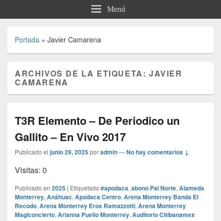
Menú
Portada
»
Javier Camarena
ARCHIVOS DE LA ETIQUETA:
JAVIER
CAMARENA
T3R Elemento – De Periodico un
Gallito – En Vivo 2017
Publicado el
junio 29, 2025
por
admin
—
No hay comentarios ↓
Visitas: 0
Publicado en
2025
|
Etiquetado
#apodaca
,
abono Pal Norte
,
Alameda
Monterrey
,
Anáhuac
,
Apodaca Centro
,
Arena Monterrey Banda El
Recodo
,
Arena Monterrey Eros Ramazzotti
,
Arena Monterrey
Magiconcierto
,
Arianna Puello Monterrey
,
Auditorio Citibanamex