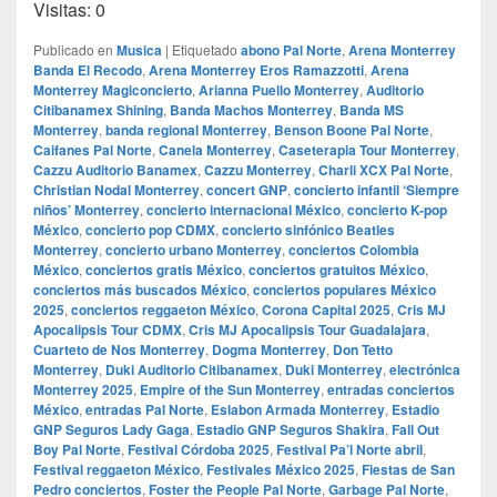
Visitas: 0
Publicado en
Musica
|
Etiquetado
abono Pal Norte
,
Arena Monterrey
Banda El Recodo
,
Arena Monterrey Eros Ramazzotti
,
Arena
Monterrey Magiconcierto
,
Arianna Puello Monterrey
,
Auditorio
Citibanamex Shining
,
Banda Machos Monterrey
,
Banda MS
Monterrey
,
banda regional Monterrey
,
Benson Boone Pal Norte
,
Caifanes Pal Norte
,
Canela Monterrey
,
Caseterapia Tour Monterrey
,
Cazzu Auditorio Banamex
,
Cazzu Monterrey
,
Charli XCX Pal Norte
,
Christian Nodal Monterrey
,
concert GNP
,
concierto infantil ‘Siempre
niños’ Monterrey
,
concierto internacional México
,
concierto K-pop
México
,
concierto pop CDMX
,
concierto sinfónico Beatles
Monterrey
,
concierto urbano Monterrey
,
conciertos Colombia
México
,
conciertos gratis México
,
conciertos gratuitos México
,
conciertos más buscados México
,
conciertos populares México
2025
,
conciertos reggaeton México
,
Corona Capital 2025
,
Cris MJ
Apocalipsis Tour CDMX
,
Cris MJ Apocalipsis Tour Guadalajara
,
Cuarteto de Nos Monterrey
,
Dogma Monterrey
,
Don Tetto
Monterrey
,
Duki Auditorio Citibanamex
,
Duki Monterrey
,
electrónica
Monterrey 2025
,
Empire of the Sun Monterrey
,
entradas conciertos
México
,
entradas Pal Norte
,
Eslabon Armada Monterrey
,
Estadio
GNP Seguros Lady Gaga
,
Estadio GNP Seguros Shakira
,
Fall Out
Boy Pal Norte
,
Festival Córdoba 2025
,
Festival Pa’l Norte abril
,
Festival reggaeton México
,
Festivales México 2025
,
Fiestas de San
Pedro conciertos
,
Foster the People Pal Norte
,
Garbage Pal Norte
,