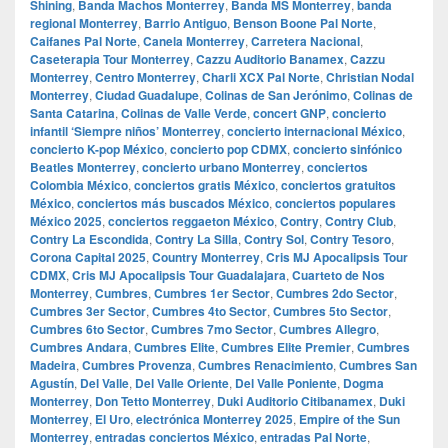
Shining
,
Banda Machos Monterrey
,
Banda MS Monterrey
,
banda
regional Monterrey
,
Barrio Antiguo
,
Benson Boone Pal Norte
,
Caifanes Pal Norte
,
Canela Monterrey
,
Carretera Nacional
,
Caseterapia Tour Monterrey
,
Cazzu Auditorio Banamex
,
Cazzu
Monterrey
,
Centro Monterrey
,
Charli XCX Pal Norte
,
Christian Nodal
Monterrey
,
Ciudad Guadalupe
,
Colinas de San Jerónimo
,
Colinas de
Santa Catarina
,
Colinas de Valle Verde
,
concert GNP
,
concierto
infantil ‘Siempre niños’ Monterrey
,
concierto internacional México
,
concierto K-pop México
,
concierto pop CDMX
,
concierto sinfónico
Beatles Monterrey
,
concierto urbano Monterrey
,
conciertos
Colombia México
,
conciertos gratis México
,
conciertos gratuitos
México
,
conciertos más buscados México
,
conciertos populares
México 2025
,
conciertos reggaeton México
,
Contry
,
Contry Club
,
Contry La Escondida
,
Contry La Silla
,
Contry Sol
,
Contry Tesoro
,
Corona Capital 2025
,
Country Monterrey
,
Cris MJ Apocalipsis Tour
CDMX
,
Cris MJ Apocalipsis Tour Guadalajara
,
Cuarteto de Nos
Monterrey
,
Cumbres
,
Cumbres 1er Sector
,
Cumbres 2do Sector
,
Cumbres 3er Sector
,
Cumbres 4to Sector
,
Cumbres 5to Sector
,
Cumbres 6to Sector
,
Cumbres 7mo Sector
,
Cumbres Allegro
,
Cumbres Andara
,
Cumbres Elite
,
Cumbres Elite Premier
,
Cumbres
Madeira
,
Cumbres Provenza
,
Cumbres Renacimiento
,
Cumbres San
Agustín
,
Del Valle
,
Del Valle Oriente
,
Del Valle Poniente
,
Dogma
Monterrey
,
Don Tetto Monterrey
,
Duki Auditorio Citibanamex
,
Duki
Monterrey
,
El Uro
,
electrónica Monterrey 2025
,
Empire of the Sun
Monterrey
,
entradas conciertos México
,
entradas Pal Norte
,