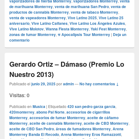
vaporizadores de hierba Monterrey
,
vaporizadores Monterrey
,
venta
de marihuana Monterrey
,
venta de marihuana San Pedro
,
venta de
productos de cannabis Monterrey
,
venta de tabaco Monterrey
,
venta de vapeadores Monterrey
,
Vive Latino 2025
,
Vive Latino 25
aniversario
,
Vive Latino Caifanes
,
Vive Latino Los Ángeles Azules
,
Vive Latino Molotov
,
Wanna Fiesta Monterrey
,
Yaki Fest Monterrey
,
zonas de fumar Monterrey
,
π Apocalipsis Tour Monterrey
|
Deja un
comentario
Gerardo Ortiz – Dámaso (Premio Lo
Nuestro 2013)
Publicado el
junio 29, 2025
por
admin
—
No hay comentarios ↓
Visitas: 0
Publicado en
Musica
|
Etiquetado
420 san pedro garza garcia
,
420monterrey
,
abono Pal Norte
,
accesorios de cigarrillos
Monterrey
,
accesorios de fumar Monterrey
,
aceite de cáñamo
Monterrey
,
aceite de cannabis Monterrey
,
aceite de CBD Monterrey
,
aceite de CBD San Pedro
,
áreas de fumadores Monterrey
,
Arena
Monterrey Banda El Recodo
,
Arena Monterrey Eros Ramazzotti
,