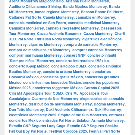
Arena Monterrey Magiconcierto
,
Arianna Puello Monterrey
,
Auditorio Citibanamex Shining
,
Banda Machos Monterrey
,
Banda
MS Monterrey
,
banda regional Monterrey
,
Benson Boone Pal Norte
,
Caifanes Pal Norte
,
Canela Monterrey
,
cannabis en Monterrey
,
cannabis medicinal en San Pedro
,
cannabis medicinal Monterrey
,
Cannabis Monterrey
,
cannabis recreativo Monterrey
,
Caseterapia
Tour Monterrey
,
Cazzu Auditorio Banamex
,
Cazzu Monterrey
,
Charli
XCX Pal Norte
,
Christian Nodal Monterrey
,
cigarrillos electrónicos
Monterrey
,
cigarros Monterrey
,
compra de cannabis Monterrey
,
compra de marihuana en Monterrey
,
comprar cannabis Monterrey
,
comprar marihuana Monterrey
,
concert GNP
,
concierto infantil
‘Siempre niños’ Monterrey
,
concierto internacional México
,
concierto K-pop México
,
concierto pop CDMX
,
concierto sinfónico
Beatles Monterrey
,
concierto urbano Monterrey
,
conciertos
Colombia México
,
conciertos gratis México
,
conciertos gratuitos
México
,
conciertos más buscados México
,
conciertos populares
México 2025
,
conciertos reggaeton México
,
Corona Capital 2025
,
Cris MJ Apocalipsis Tour CDMX
,
Cris MJ Apocalipsis Tour
Guadalajara
,
Cuarteto de Nos Monterrey
,
dispensarios de cannabis
Monterrey
,
distribución de marihuana Monterrey
,
Dogma Monterrey
,
Don Tetto Monterrey
,
Duki Auditorio Citibanamex
,
Duki Monterrey
,
electrónica Monterrey 2025
,
Empire of the Sun Monterrey
,
entradas
conciertos México
,
entradas Pal Norte
,
Eslabon Armada Monterrey
,
Estadio GNP Seguros Lady Gaga
,
Estadio GNP Seguros Shakira
,
Fall Out Boy Pal Norte
,
Festival Córdoba 2025
,
Festival Pa’l Norte