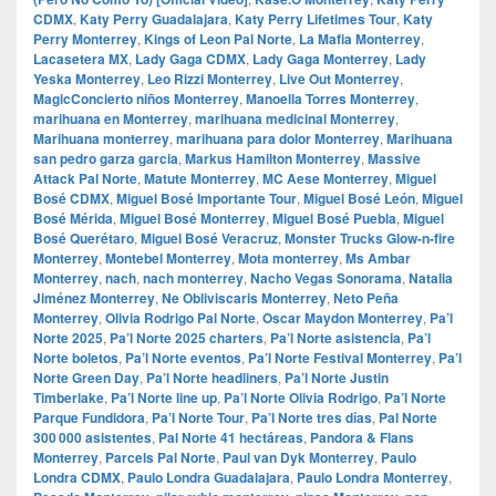
CDMX
,
Katy Perry Guadalajara
,
Katy Perry Lifetimes Tour
,
Katy
Perry Monterrey
,
Kings of Leon Pal Norte
,
La Mafia Monterrey
,
Lacasetera MX
,
Lady Gaga CDMX
,
Lady Gaga Monterrey
,
Lady
Yeska Monterrey
,
Leo Rizzi Monterrey
,
Live Out Monterrey
,
MagicConcierto niños Monterrey
,
Manoella Torres Monterrey
,
marihuana en Monterrey
,
marihuana medicinal Monterrey
,
Marihuana monterrey
,
marihuana para dolor Monterrey
,
Marihuana
san pedro garza garcia
,
Markus Hamilton Monterrey
,
Massive
Attack Pal Norte
,
Matute Monterrey
,
MC Aese Monterrey
,
Miguel
Bosé CDMX
,
Miguel Bosé Importante Tour
,
Miguel Bosé León
,
Miguel
Bosé Mérida
,
Miguel Bosé Monterrey
,
Miguel Bosé Puebla
,
Miguel
Bosé Querétaro
,
Miguel Bosé Veracruz
,
Monster Trucks Glow-n-fire
Monterrey
,
Montebel Monterrey
,
Mota monterrey
,
Ms Ambar
Monterrey
,
nach
,
nach monterrey
,
Nacho Vegas Sonorama
,
Natalia
Jiménez Monterrey
,
Ne Obliviscaris Monterrey
,
Neto Peña
Monterrey
,
Olivia Rodrigo Pal Norte
,
Oscar Maydon Monterrey
,
Pa’l
Norte 2025
,
Pa’l Norte 2025 charters
,
Pa’l Norte asistencia
,
Pa’l
Norte boletos
,
Pa’l Norte eventos
,
Pa’l Norte Festival Monterrey
,
Pa’l
Norte Green Day
,
Pa’l Norte headliners
,
Pa’l Norte Justin
Timberlake
,
Pa’l Norte line up
,
Pa’l Norte Olivia Rodrigo
,
Pa’l Norte
Parque Fundidora
,
Pa’l Norte Tour
,
Pa’l Norte tres días
,
Pal Norte
300 000 asistentes
,
Pal Norte 41 hectáreas
,
Pandora & Flans
Monterrey
,
Parcels Pal Norte
,
Paul van Dyk Monterrey
,
Paulo
Londra CDMX
,
Paulo Londra Guadalajara
,
Paulo Londra Monterrey
,