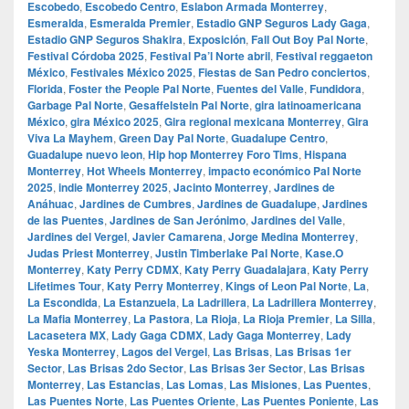
Escobedo
,
Escobedo Centro
,
Eslabon Armada Monterrey
,
Esmeralda
,
Esmeralda Premier
,
Estadio GNP Seguros Lady Gaga
,
Estadio GNP Seguros Shakira
,
Exposición
,
Fall Out Boy Pal Norte
,
Festival Córdoba 2025
,
Festival Pa’l Norte abril
,
Festival reggaeton
México
,
Festivales México 2025
,
Fiestas de San Pedro conciertos
,
Florida
,
Foster the People Pal Norte
,
Fuentes del Valle
,
Fundidora
,
Garbage Pal Norte
,
Gesaffelstein Pal Norte
,
gira latinoamericana
México
,
gira México 2025
,
Gira regional mexicana Monterrey
,
Gira
Viva La Mayhem
,
Green Day Pal Norte
,
Guadalupe Centro
,
Guadalupe nuevo leon
,
Hip hop Monterrey Foro Tims
,
Hispana
Monterrey
,
Hot Wheels Monterrey
,
impacto económico Pal Norte
2025
,
indie Monterrey 2025
,
Jacinto Monterrey
,
Jardines de
Anáhuac
,
Jardines de Cumbres
,
Jardines de Guadalupe
,
Jardines
de las Puentes
,
Jardines de San Jerónimo
,
Jardines del Valle
,
Jardines del Vergel
,
Javier Camarena
,
Jorge Medina Monterrey
,
Judas Priest Monterrey
,
Justin Timberlake Pal Norte
,
Kase.O
Monterrey
,
Katy Perry CDMX
,
Katy Perry Guadalajara
,
Katy Perry
Lifetimes Tour
,
Katy Perry Monterrey
,
Kings of Leon Pal Norte
,
La
,
La Escondida
,
La Estanzuela
,
La Ladrillera
,
La Ladrillera Monterrey
,
La Mafia Monterrey
,
La Pastora
,
La Rioja
,
La Rioja Premier
,
La Silla
,
Lacasetera MX
,
Lady Gaga CDMX
,
Lady Gaga Monterrey
,
Lady
Yeska Monterrey
,
Lagos del Vergel
,
Las Brisas
,
Las Brisas 1er
Sector
,
Las Brisas 2do Sector
,
Las Brisas 3er Sector
,
Las Brisas
Monterrey
,
Las Estancias
,
Las Lomas
,
Las Misiones
,
Las Puentes
,
Las Puentes Norte
,
Las Puentes Oriente
,
Las Puentes Poniente
,
Las