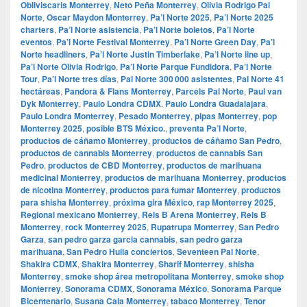
Obliviscaris Monterrey
,
Neto Peña Monterrey
,
Olivia Rodrigo Pal
Norte
,
Oscar Maydon Monterrey
,
Pa’l Norte 2025
,
Pa’l Norte 2025
charters
,
Pa’l Norte asistencia
,
Pa’l Norte boletos
,
Pa’l Norte
eventos
,
Pa’l Norte Festival Monterrey
,
Pa’l Norte Green Day
,
Pa’l
Norte headliners
,
Pa’l Norte Justin Timberlake
,
Pa’l Norte line up
,
Pa’l Norte Olivia Rodrigo
,
Pa’l Norte Parque Fundidora
,
Pa’l Norte
Tour
,
Pa’l Norte tres días
,
Pal Norte 300 000 asistentes
,
Pal Norte 41
hectáreas
,
Pandora & Flans Monterrey
,
Parcels Pal Norte
,
Paul van
Dyk Monterrey
,
Paulo Londra CDMX
,
Paulo Londra Guadalajara
,
Paulo Londra Monterrey
,
Pesado Monterrey
,
pipas Monterrey
,
pop
Monterrey 2025
,
posible BTS México.
,
preventa Pa’l Norte
,
productos de cáñamo Monterrey
,
productos de cáñamo San Pedro
,
productos de cannabis Monterrey
,
productos de cannabis San
Pedro
,
productos de CBD Monterrey
,
productos de marihuana
medicinal Monterrey
,
productos de marihuana Monterrey
,
productos
de nicotina Monterrey
,
productos para fumar Monterrey
,
productos
para shisha Monterrey
,
próxima gira México
,
rap Monterrey 2025
,
Regional mexicano Monterrey
,
Rels B Arena Monterrey
,
Rels B
Monterrey
,
rock Monterrey 2025
,
Rupatrupa Monterrey
,
San Pedro
Garza
,
san pedro garza garcia cannabis
,
san pedro garza
marihuana
,
San Pedro Huila conciertos
,
Seventeen Pal Norte
,
Shakira CDMX
,
Shakira Monterrey
,
Sharif Monterrey
,
shisha
Monterrey
,
smoke shop área metropolitana Monterrey
,
smoke shop
Monterrey
,
Sonorama CDMX
,
Sonorama México
,
Sonorama Parque
Bicentenario
,
Susana Cala Monterrey
,
tabaco Monterrey
,
Tenor