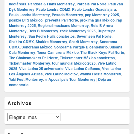
hectáreas
,
Pandora & Flans Monterrey
,
Parcels Pal Norte
,
Paul van
Dyk Monterrey
,
Paulo Londra CDMX
,
Paulo Londra Guadalajara
,
Paulo Londra Monterrey
,
Pesado Monterrey
,
pop Monterrey 2025
,
posible BTS México.
,
preventa Pa’l Norte
,
próxima gira México
,
rap
Monterrey 2025
,
Regional mexicano Monterrey
,
Rels B Arena
Monterrey
,
Rels B Monterrey
,
rock Monterrey 2025
,
Rupatrupa
Monterrey
,
San Pedro Huila conciertos
,
Seventeen Pal Norte
,
Shakira CDMX
,
Shakira Monterrey
,
Sharif Monterrey
,
Sonorama
CDMX
,
Sonorama México
,
Sonorama Parque Bicentenario
,
Susana
Cala Monterrey
,
Tenor Camarena México
,
The Black Keys Pal Norte
,
The Chainsmokers Pal Norte
,
Ticketmaster México conciertos
,
Ticketmaster Monterrey
,
tour mundial México 2025
,
Vive Latino
2025
,
Vive Latino 25 aniversario
,
Vive Latino Caifanes
,
Vive Latino
Los Ángeles Azules
,
Vive Latino Molotov
,
Wanna Fiesta Monterrey
,
Yaki Fest Monterrey
,
π Apocalipsis Tour Monterrey
|
Deja un
comentario
El
Archivos
área
de
widget
Archivos
barra
lateral
primaria