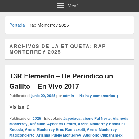
Menú
Portada
»
rap Monterrey 2025
ARCHIVOS DE LA ETIQUETA:
RAP
MONTERREY 2025
T3R Elemento – De Periodico un
Gallito – En Vivo 2017
Publicado el
junio 29, 2025
por
admin
—
No hay comentarios ↓
Visitas: 0
Publicado en
2025
|
Etiquetado
#apodaca
,
abono Pal Norte
,
Alameda
Monterrey
,
Anáhuac
,
Apodaca Centro
,
Arena Monterrey Banda El
Recodo
,
Arena Monterrey Eros Ramazzotti
,
Arena Monterrey
Magiconcierto
,
Arianna Puello Monterrey
,
Auditorio Citibanamex