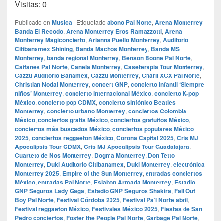
Visitas: 0
Publicado en
Musica
|
Etiquetado
abono Pal Norte
,
Arena Monterrey
Banda El Recodo
,
Arena Monterrey Eros Ramazzotti
,
Arena
Monterrey Magiconcierto
,
Arianna Puello Monterrey
,
Auditorio
Citibanamex Shining
,
Banda Machos Monterrey
,
Banda MS
Monterrey
,
banda regional Monterrey
,
Benson Boone Pal Norte
,
Caifanes Pal Norte
,
Canela Monterrey
,
Caseterapia Tour Monterrey
,
Cazzu Auditorio Banamex
,
Cazzu Monterrey
,
Charli XCX Pal Norte
,
Christian Nodal Monterrey
,
concert GNP
,
concierto infantil ‘Siempre
niños’ Monterrey
,
concierto internacional México
,
concierto K-pop
México
,
concierto pop CDMX
,
concierto sinfónico Beatles
Monterrey
,
concierto urbano Monterrey
,
conciertos Colombia
México
,
conciertos gratis México
,
conciertos gratuitos México
,
conciertos más buscados México
,
conciertos populares México
2025
,
conciertos reggaeton México
,
Corona Capital 2025
,
Cris MJ
Apocalipsis Tour CDMX
,
Cris MJ Apocalipsis Tour Guadalajara
,
Cuarteto de Nos Monterrey
,
Dogma Monterrey
,
Don Tetto
Monterrey
,
Duki Auditorio Citibanamex
,
Duki Monterrey
,
electrónica
Monterrey 2025
,
Empire of the Sun Monterrey
,
entradas conciertos
México
,
entradas Pal Norte
,
Eslabon Armada Monterrey
,
Estadio
GNP Seguros Lady Gaga
,
Estadio GNP Seguros Shakira
,
Fall Out
Boy Pal Norte
,
Festival Córdoba 2025
,
Festival Pa’l Norte abril
,
Festival reggaeton México
,
Festivales México 2025
,
Fiestas de San
Pedro conciertos
,
Foster the People Pal Norte
,
Garbage Pal Norte
,