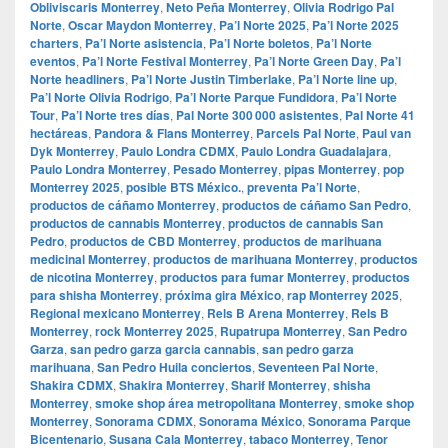
Obliviscaris Monterrey
,
Neto Peña Monterrey
,
Olivia Rodrigo Pal
Norte
,
Oscar Maydon Monterrey
,
Pa’l Norte 2025
,
Pa’l Norte 2025
charters
,
Pa’l Norte asistencia
,
Pa’l Norte boletos
,
Pa’l Norte
eventos
,
Pa’l Norte Festival Monterrey
,
Pa’l Norte Green Day
,
Pa’l
Norte headliners
,
Pa’l Norte Justin Timberlake
,
Pa’l Norte line up
,
Pa’l Norte Olivia Rodrigo
,
Pa’l Norte Parque Fundidora
,
Pa’l Norte
Tour
,
Pa’l Norte tres días
,
Pal Norte 300 000 asistentes
,
Pal Norte 41
hectáreas
,
Pandora & Flans Monterrey
,
Parcels Pal Norte
,
Paul van
Dyk Monterrey
,
Paulo Londra CDMX
,
Paulo Londra Guadalajara
,
Paulo Londra Monterrey
,
Pesado Monterrey
,
pipas Monterrey
,
pop
Monterrey 2025
,
posible BTS México.
,
preventa Pa’l Norte
,
productos de cáñamo Monterrey
,
productos de cáñamo San Pedro
,
productos de cannabis Monterrey
,
productos de cannabis San
Pedro
,
productos de CBD Monterrey
,
productos de marihuana
medicinal Monterrey
,
productos de marihuana Monterrey
,
productos
de nicotina Monterrey
,
productos para fumar Monterrey
,
productos
para shisha Monterrey
,
próxima gira México
,
rap Monterrey 2025
,
Regional mexicano Monterrey
,
Rels B Arena Monterrey
,
Rels B
Monterrey
,
rock Monterrey 2025
,
Rupatrupa Monterrey
,
San Pedro
Garza
,
san pedro garza garcia cannabis
,
san pedro garza
marihuana
,
San Pedro Huila conciertos
,
Seventeen Pal Norte
,
Shakira CDMX
,
Shakira Monterrey
,
Sharif Monterrey
,
shisha
Monterrey
,
smoke shop área metropolitana Monterrey
,
smoke shop
Monterrey
,
Sonorama CDMX
,
Sonorama México
,
Sonorama Parque
Bicentenario
,
Susana Cala Monterrey
,
tabaco Monterrey
,
Tenor