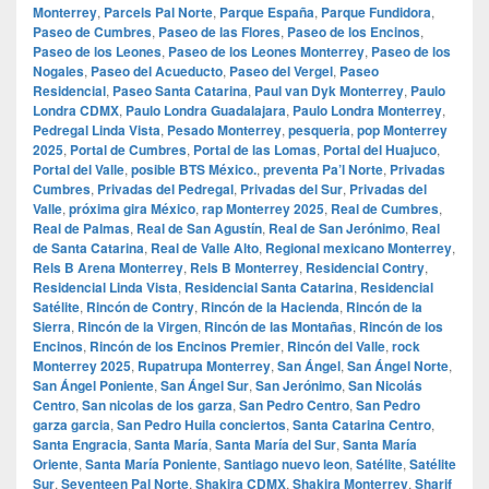
Monterrey
,
Parcels Pal Norte
,
Parque España
,
Parque Fundidora
,
Paseo de Cumbres
,
Paseo de las Flores
,
Paseo de los Encinos
,
Paseo de los Leones
,
Paseo de los Leones Monterrey
,
Paseo de los
Nogales
,
Paseo del Acueducto
,
Paseo del Vergel
,
Paseo
Residencial
,
Paseo Santa Catarina
,
Paul van Dyk Monterrey
,
Paulo
Londra CDMX
,
Paulo Londra Guadalajara
,
Paulo Londra Monterrey
,
Pedregal Linda Vista
,
Pesado Monterrey
,
pesqueria
,
pop Monterrey
2025
,
Portal de Cumbres
,
Portal de las Lomas
,
Portal del Huajuco
,
Portal del Valle
,
posible BTS México.
,
preventa Pa’l Norte
,
Privadas
Cumbres
,
Privadas del Pedregal
,
Privadas del Sur
,
Privadas del
Valle
,
próxima gira México
,
rap Monterrey 2025
,
Real de Cumbres
,
Real de Palmas
,
Real de San Agustín
,
Real de San Jerónimo
,
Real
de Santa Catarina
,
Real de Valle Alto
,
Regional mexicano Monterrey
,
Rels B Arena Monterrey
,
Rels B Monterrey
,
Residencial Contry
,
Residencial Linda Vista
,
Residencial Santa Catarina
,
Residencial
Satélite
,
Rincón de Contry
,
Rincón de la Hacienda
,
Rincón de la
Sierra
,
Rincón de la Virgen
,
Rincón de las Montañas
,
Rincón de los
Encinos
,
Rincón de los Encinos Premier
,
Rincón del Valle
,
rock
Monterrey 2025
,
Rupatrupa Monterrey
,
San Ángel
,
San Ángel Norte
,
San Ángel Poniente
,
San Ángel Sur
,
San Jerónimo
,
San Nicolás
Centro
,
San nicolas de los garza
,
San Pedro Centro
,
San Pedro
garza garcia
,
San Pedro Huila conciertos
,
Santa Catarina Centro
,
Santa Engracia
,
Santa María
,
Santa María del Sur
,
Santa María
Oriente
,
Santa María Poniente
,
Santiago nuevo leon
,
Satélite
,
Satélite
Sur
,
Seventeen Pal Norte
,
Shakira CDMX
,
Shakira Monterrey
,
Sharif