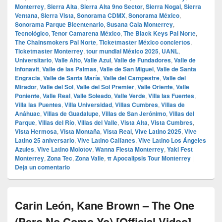
Monterrey
,
Sierra Alta
,
Sierra Alta 9no Sector
,
Sierra Nogal
,
Sierra
Ventana
,
Sierra Vista
,
Sonorama CDMX
,
Sonorama México
,
Sonorama Parque Bicentenario
,
Susana Cala Monterrey
,
Tecnológico
,
Tenor Camarena México
,
The Black Keys Pal Norte
,
The Chainsmokers Pal Norte
,
Ticketmaster México conciertos
,
Ticketmaster Monterrey
,
tour mundial México 2025
,
UANL
,
Universitario
,
Valle Alto
,
Valle Azul
,
Valle de Fundadores
,
Valle de
Infonavit
,
Valle de las Palmas
,
Valle de San Miguel
,
Valle de Santa
Engracia
,
Valle de Santa María
,
Valle del Campestre
,
Valle del
Mirador
,
Valle del Sol
,
Valle del Sol Premier
,
Valle Oriente
,
Valle
Poniente
,
Valle Real
,
Valle Soleado
,
Valle Verde
,
Villa las Fuentes
,
Villa las Puentes
,
Villa Universidad
,
Villas Cumbres
,
Villas de
Anáhuac
,
Villas de Guadalupe
,
Villas de San Jerónimo
,
Villas del
Parque
,
Villas del Río
,
Villas del Valle
,
Vista Alta
,
Vista Cumbres
,
Vista Hermosa
,
Vista Montaña
,
Vista Real
,
Vive Latino 2025
,
Vive
Latino 25 aniversario
,
Vive Latino Caifanes
,
Vive Latino Los Ángeles
Azules
,
Vive Latino Molotov
,
Wanna Fiesta Monterrey
,
Yaki Fest
Monterrey
,
Zona Tec
,
Zona Valle
,
π Apocalipsis Tour Monterrey
|
Deja un comentario
Carin León, Kane Brown – The One
(Pero No Como Yo) [Official Video]