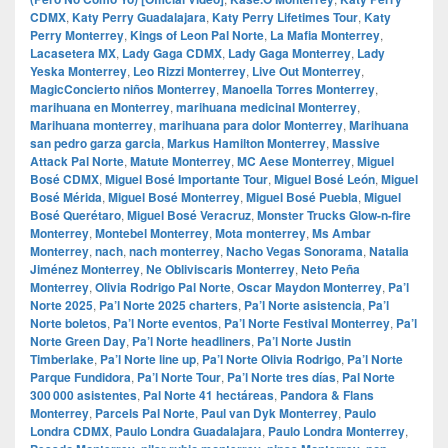
CDMX
,
Katy Perry Guadalajara
,
Katy Perry Lifetimes Tour
,
Katy
Perry Monterrey
,
Kings of Leon Pal Norte
,
La Mafia Monterrey
,
Lacasetera MX
,
Lady Gaga CDMX
,
Lady Gaga Monterrey
,
Lady
Yeska Monterrey
,
Leo Rizzi Monterrey
,
Live Out Monterrey
,
MagicConcierto niños Monterrey
,
Manoella Torres Monterrey
,
marihuana en Monterrey
,
marihuana medicinal Monterrey
,
Marihuana monterrey
,
marihuana para dolor Monterrey
,
Marihuana
san pedro garza garcia
,
Markus Hamilton Monterrey
,
Massive
Attack Pal Norte
,
Matute Monterrey
,
MC Aese Monterrey
,
Miguel
Bosé CDMX
,
Miguel Bosé Importante Tour
,
Miguel Bosé León
,
Miguel
Bosé Mérida
,
Miguel Bosé Monterrey
,
Miguel Bosé Puebla
,
Miguel
Bosé Querétaro
,
Miguel Bosé Veracruz
,
Monster Trucks Glow-n-fire
Monterrey
,
Montebel Monterrey
,
Mota monterrey
,
Ms Ambar
Monterrey
,
nach
,
nach monterrey
,
Nacho Vegas Sonorama
,
Natalia
Jiménez Monterrey
,
Ne Obliviscaris Monterrey
,
Neto Peña
Monterrey
,
Olivia Rodrigo Pal Norte
,
Oscar Maydon Monterrey
,
Pa’l
Norte 2025
,
Pa’l Norte 2025 charters
,
Pa’l Norte asistencia
,
Pa’l
Norte boletos
,
Pa’l Norte eventos
,
Pa’l Norte Festival Monterrey
,
Pa’l
Norte Green Day
,
Pa’l Norte headliners
,
Pa’l Norte Justin
Timberlake
,
Pa’l Norte line up
,
Pa’l Norte Olivia Rodrigo
,
Pa’l Norte
Parque Fundidora
,
Pa’l Norte Tour
,
Pa’l Norte tres días
,
Pal Norte
300 000 asistentes
,
Pal Norte 41 hectáreas
,
Pandora & Flans
Monterrey
,
Parcels Pal Norte
,
Paul van Dyk Monterrey
,
Paulo
Londra CDMX
,
Paulo Londra Guadalajara
,
Paulo Londra Monterrey
,