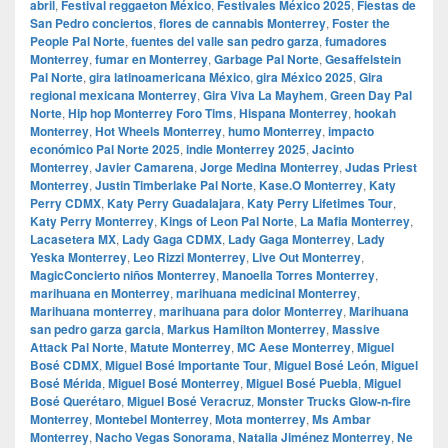
abril
,
Festival reggaeton México
,
Festivales México 2025
,
Fiestas de
San Pedro conciertos
,
flores de cannabis Monterrey
,
Foster the
People Pal Norte
,
fuentes del valle san pedro garza
,
fumadores
Monterrey
,
fumar en Monterrey
,
Garbage Pal Norte
,
Gesaffelstein
Pal Norte
,
gira latinoamericana México
,
gira México 2025
,
Gira
regional mexicana Monterrey
,
Gira Viva La Mayhem
,
Green Day Pal
Norte
,
Hip hop Monterrey Foro Tims
,
Hispana Monterrey
,
hookah
Monterrey
,
Hot Wheels Monterrey
,
humo Monterrey
,
impacto
económico Pal Norte 2025
,
indie Monterrey 2025
,
Jacinto
Monterrey
,
Javier Camarena
,
Jorge Medina Monterrey
,
Judas Priest
Monterrey
,
Justin Timberlake Pal Norte
,
Kase.O Monterrey
,
Katy
Perry CDMX
,
Katy Perry Guadalajara
,
Katy Perry Lifetimes Tour
,
Katy Perry Monterrey
,
Kings of Leon Pal Norte
,
La Mafia Monterrey
,
Lacasetera MX
,
Lady Gaga CDMX
,
Lady Gaga Monterrey
,
Lady
Yeska Monterrey
,
Leo Rizzi Monterrey
,
Live Out Monterrey
,
MagicConcierto niños Monterrey
,
Manoella Torres Monterrey
,
marihuana en Monterrey
,
marihuana medicinal Monterrey
,
Marihuana monterrey
,
marihuana para dolor Monterrey
,
Marihuana
san pedro garza garcia
,
Markus Hamilton Monterrey
,
Massive
Attack Pal Norte
,
Matute Monterrey
,
MC Aese Monterrey
,
Miguel
Bosé CDMX
,
Miguel Bosé Importante Tour
,
Miguel Bosé León
,
Miguel
Bosé Mérida
,
Miguel Bosé Monterrey
,
Miguel Bosé Puebla
,
Miguel
Bosé Querétaro
,
Miguel Bosé Veracruz
,
Monster Trucks Glow-n-fire
Monterrey
,
Montebel Monterrey
,
Mota monterrey
,
Ms Ambar
Monterrey
,
Nacho Vegas Sonorama
,
Natalia Jiménez Monterrey
,
Ne