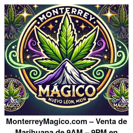
MonterreyMagico.com – Venta de
Marihuana de 9AM – 9PM en