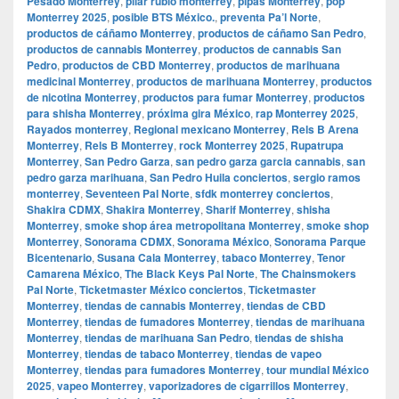
Pesado Monterrey
,
pilar rubio monterrey
,
pipas Monterrey
,
pop
Monterrey 2025
,
posible BTS México.
,
preventa Pa’l Norte
,
productos de cáñamo Monterrey
,
productos de cáñamo San Pedro
,
productos de cannabis Monterrey
,
productos de cannabis San
Pedro
,
productos de CBD Monterrey
,
productos de marihuana
medicinal Monterrey
,
productos de marihuana Monterrey
,
productos
de nicotina Monterrey
,
productos para fumar Monterrey
,
productos
para shisha Monterrey
,
próxima gira México
,
rap Monterrey 2025
,
Rayados monterrey
,
Regional mexicano Monterrey
,
Rels B Arena
Monterrey
,
Rels B Monterrey
,
rock Monterrey 2025
,
Rupatrupa
Monterrey
,
San Pedro Garza
,
san pedro garza garcia cannabis
,
san
pedro garza marihuana
,
San Pedro Huila conciertos
,
sergio ramos
monterrey
,
Seventeen Pal Norte
,
sfdk monterrey conciertos
,
Shakira CDMX
,
Shakira Monterrey
,
Sharif Monterrey
,
shisha
Monterrey
,
smoke shop área metropolitana Monterrey
,
smoke shop
Monterrey
,
Sonorama CDMX
,
Sonorama México
,
Sonorama Parque
Bicentenario
,
Susana Cala Monterrey
,
tabaco Monterrey
,
Tenor
Camarena México
,
The Black Keys Pal Norte
,
The Chainsmokers
Pal Norte
,
Ticketmaster México conciertos
,
Ticketmaster
Monterrey
,
tiendas de cannabis Monterrey
,
tiendas de CBD
Monterrey
,
tiendas de fumadores Monterrey
,
tiendas de marihuana
Monterrey
,
tiendas de marihuana San Pedro
,
tiendas de shisha
Monterrey
,
tiendas de tabaco Monterrey
,
tiendas de vapeo
Monterrey
,
tiendas para fumadores Monterrey
,
tour mundial México
2025
,
vapeo Monterrey
,
vaporizadores de cigarrillos Monterrey
,