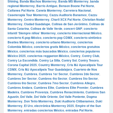
Shining
,
Banda Machos Monterrey
,
Banda MS Monterrey
,
banda
regional Monterrey
,
Barrio Antiguo
,
Benson Boone Pal Norte
,
Caifanes Pal Norte
,
Canela Monterrey
,
Carretera Nacional
,
Caseterapia Tour Monterrey
,
Cazzu Auditorio Banamex
,
Cazzu
Monterrey
,
Centro Monterrey
,
Charli XCX Pal Norte
,
Christian Nodal
Monterrey
,
Ciudad Guadalupe
,
Colinas de San Jerónimo
,
Colinas de
Santa Catarina
,
Colinas de Valle Verde
,
concert GNP
,
concierto
infantil ‘Siempre niños’ Monterrey
,
concierto internacional México
,
concierto K-pop México
,
concierto pop CDMX
,
concierto sinfónico
Beatles Monterrey
,
concierto urbano Monterrey
,
conciertos
Colombia México
,
conciertos gratis México
,
conciertos gratuitos
México
,
conciertos más buscados México
,
conciertos populares
México 2025
,
conciertos reggaeton México
,
Contry
,
Contry Club
,
Contry La Escondida
,
Contry La Silla
,
Contry Sol
,
Contry Tesoro
,
Corona Capital 2025
,
Country Monterrey
,
Cris MJ Apocalipsis Tour
CDMX
,
Cris MJ Apocalipsis Tour Guadalajara
,
Cuarteto de Nos
Monterrey
,
Cumbres
,
Cumbres 1er Sector
,
Cumbres 2do Sector
,
Cumbres 3er Sector
,
Cumbres 4to Sector
,
Cumbres 5to Sector
,
Cumbres 6to Sector
,
Cumbres 7mo Sector
,
Cumbres Allegro
,
Cumbres Andara
,
Cumbres Elite
,
Cumbres Elite Premier
,
Cumbres
Madeira
,
Cumbres Provenza
,
Cumbres Renacimiento
,
Cumbres San
Agustín
,
Del Valle
,
Del Valle Oriente
,
Del Valle Poniente
,
Dogma
Monterrey
,
Don Tetto Monterrey
,
Duki Auditorio Citibanamex
,
Duki
Monterrey
,
El Uro
,
electrónica Monterrey 2025
,
Empire of the Sun
Monterrey
,
entradas conciertos México
,
entradas Pal Norte
,