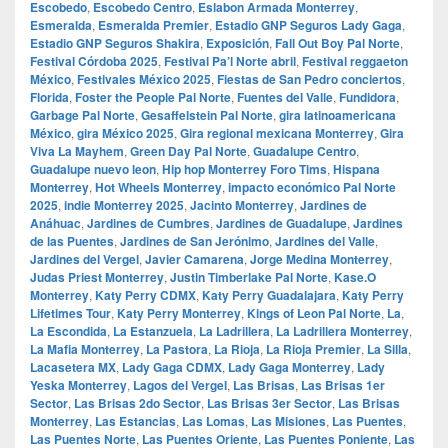
Escobedo
,
Escobedo Centro
,
Eslabon Armada Monterrey
,
Esmeralda
,
Esmeralda Premier
,
Estadio GNP Seguros Lady Gaga
,
Estadio GNP Seguros Shakira
,
Exposición
,
Fall Out Boy Pal Norte
,
Festival Córdoba 2025
,
Festival Pa’l Norte abril
,
Festival reggaeton
México
,
Festivales México 2025
,
Fiestas de San Pedro conciertos
,
Florida
,
Foster the People Pal Norte
,
Fuentes del Valle
,
Fundidora
,
Garbage Pal Norte
,
Gesaffelstein Pal Norte
,
gira latinoamericana
México
,
gira México 2025
,
Gira regional mexicana Monterrey
,
Gira
Viva La Mayhem
,
Green Day Pal Norte
,
Guadalupe Centro
,
Guadalupe nuevo leon
,
Hip hop Monterrey Foro Tims
,
Hispana
Monterrey
,
Hot Wheels Monterrey
,
impacto económico Pal Norte
2025
,
indie Monterrey 2025
,
Jacinto Monterrey
,
Jardines de
Anáhuac
,
Jardines de Cumbres
,
Jardines de Guadalupe
,
Jardines
de las Puentes
,
Jardines de San Jerónimo
,
Jardines del Valle
,
Jardines del Vergel
,
Javier Camarena
,
Jorge Medina Monterrey
,
Judas Priest Monterrey
,
Justin Timberlake Pal Norte
,
Kase.O
Monterrey
,
Katy Perry CDMX
,
Katy Perry Guadalajara
,
Katy Perry
Lifetimes Tour
,
Katy Perry Monterrey
,
Kings of Leon Pal Norte
,
La
,
La Escondida
,
La Estanzuela
,
La Ladrillera
,
La Ladrillera Monterrey
,
La Mafia Monterrey
,
La Pastora
,
La Rioja
,
La Rioja Premier
,
La Silla
,
Lacasetera MX
,
Lady Gaga CDMX
,
Lady Gaga Monterrey
,
Lady
Yeska Monterrey
,
Lagos del Vergel
,
Las Brisas
,
Las Brisas 1er
Sector
,
Las Brisas 2do Sector
,
Las Brisas 3er Sector
,
Las Brisas
Monterrey
,
Las Estancias
,
Las Lomas
,
Las Misiones
,
Las Puentes
,
Las Puentes Norte
,
Las Puentes Oriente
,
Las Puentes Poniente
,
Las