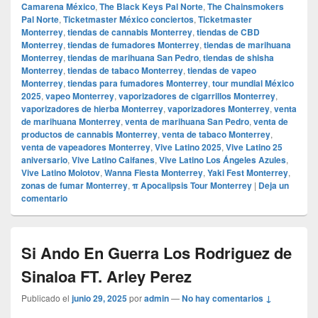
Camarena México
,
The Black Keys Pal Norte
,
The Chainsmokers
Pal Norte
,
Ticketmaster México conciertos
,
Ticketmaster
Monterrey
,
tiendas de cannabis Monterrey
,
tiendas de CBD
Monterrey
,
tiendas de fumadores Monterrey
,
tiendas de marihuana
Monterrey
,
tiendas de marihuana San Pedro
,
tiendas de shisha
Monterrey
,
tiendas de tabaco Monterrey
,
tiendas de vapeo
Monterrey
,
tiendas para fumadores Monterrey
,
tour mundial México
2025
,
vapeo Monterrey
,
vaporizadores de cigarrillos Monterrey
,
vaporizadores de hierba Monterrey
,
vaporizadores Monterrey
,
venta
de marihuana Monterrey
,
venta de marihuana San Pedro
,
venta de
productos de cannabis Monterrey
,
venta de tabaco Monterrey
,
venta de vapeadores Monterrey
,
Vive Latino 2025
,
Vive Latino 25
aniversario
,
Vive Latino Caifanes
,
Vive Latino Los Ángeles Azules
,
Vive Latino Molotov
,
Wanna Fiesta Monterrey
,
Yaki Fest Monterrey
,
zonas de fumar Monterrey
,
π Apocalipsis Tour Monterrey
|
Deja un
comentario
Si Ando En Guerra Los Rodriguez de
Sinaloa FT. Arley Perez
Publicado el
junio 29, 2025
por
admin
—
No hay comentarios ↓