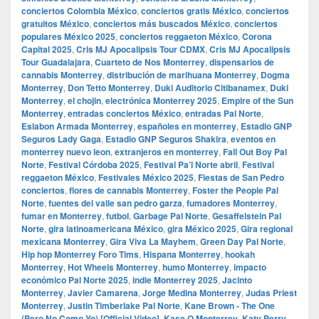
conciertos Colombia México
,
conciertos gratis México
,
conciertos
gratuitos México
,
conciertos más buscados México
,
conciertos
populares México 2025
,
conciertos reggaeton México
,
Corona
Capital 2025
,
Cris MJ Apocalipsis Tour CDMX
,
Cris MJ Apocalipsis
Tour Guadalajara
,
Cuarteto de Nos Monterrey
,
dispensarios de
cannabis Monterrey
,
distribución de marihuana Monterrey
,
Dogma
Monterrey
,
Don Tetto Monterrey
,
Duki Auditorio Citibanamex
,
Duki
Monterrey
,
el chojin
,
electrónica Monterrey 2025
,
Empire of the Sun
Monterrey
,
entradas conciertos México
,
entradas Pal Norte
,
Eslabon Armada Monterrey
,
españoles en monterrey
,
Estadio GNP
Seguros Lady Gaga
,
Estadio GNP Seguros Shakira
,
eventos en
monterrey nuevo leon
,
extranjeros en monterrey
,
Fall Out Boy Pal
Norte
,
Festival Córdoba 2025
,
Festival Pa’l Norte abril
,
Festival
reggaeton México
,
Festivales México 2025
,
Fiestas de San Pedro
conciertos
,
flores de cannabis Monterrey
,
Foster the People Pal
Norte
,
fuentes del valle san pedro garza
,
fumadores Monterrey
,
fumar en Monterrey
,
futbol
,
Garbage Pal Norte
,
Gesaffelstein Pal
Norte
,
gira latinoamericana México
,
gira México 2025
,
Gira regional
mexicana Monterrey
,
Gira Viva La Mayhem
,
Green Day Pal Norte
,
Hip hop Monterrey Foro Tims
,
Hispana Monterrey
,
hookah
Monterrey
,
Hot Wheels Monterrey
,
humo Monterrey
,
impacto
económico Pal Norte 2025
,
indie Monterrey 2025
,
Jacinto
Monterrey
,
Javier Camarena
,
Jorge Medina Monterrey
,
Judas Priest
Monterrey
,
Justin Timberlake Pal Norte
,
Kane Brown - The One
(Pero No Como Yo) [Official Video]
,
Kase.O Monterrey
,
Katy Perry