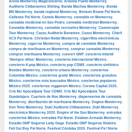
Arena Monterrey Magiconcierto
,
Arianna Puello Monterrey
,
Auditorio Citibanamex Shining
,
Banda Machos Monterrey
,
Banda
MS Monterrey
,
banda regional Monterrey
,
Benson Boone Pal Norte
,
Caifanes Pal Norte
,
Canela Monterrey
,
cannabis en Monterrey
,
cannabis medicinal en San Pedro
,
cannabis medicinal Monterrey
,
Cannabis Monterrey
,
cannabis recreativo Monterrey
,
Caseterapia
Tour Monterrey
,
Cazzu Auditorio Banamex
,
Cazzu Monterrey
,
Charli
XCX Pal Norte
,
Christian Nodal Monterrey
,
cigarrillos electrónicos
Monterrey
,
cigarros Monterrey
,
compra de cannabis Monterrey
,
compra de marihuana en Monterrey
,
comprar cannabis Monterrey
,
comprar marihuana Monterrey
,
concert GNP
,
concierto infantil
‘Siempre niños’ Monterrey
,
concierto internacional México
,
concierto K-pop México
,
concierto pop CDMX
,
concierto sinfónico
Beatles Monterrey
,
concierto urbano Monterrey
,
conciertos
Colombia México
,
conciertos gratis México
,
conciertos gratuitos
México
,
conciertos más buscados México
,
conciertos populares
México 2025
,
conciertos reggaeton México
,
Corona Capital 2025
,
Cris MJ Apocalipsis Tour CDMX
,
Cris MJ Apocalipsis Tour
Guadalajara
,
Cuarteto de Nos Monterrey
,
dispensarios de cannabis
Monterrey
,
distribución de marihuana Monterrey
,
Dogma Monterrey
,
Don Tetto Monterrey
,
Duki Auditorio Citibanamex
,
Duki Monterrey
,
electrónica Monterrey 2025
,
Empire of the Sun Monterrey
,
entradas
conciertos México
,
entradas Pal Norte
,
Eslabon Armada Monterrey
,
Estadio GNP Seguros Lady Gaga
,
Estadio GNP Seguros Shakira
,
Fall Out Boy Pal Norte
,
Festival Córdoba 2025
,
Festival Pa’l Norte