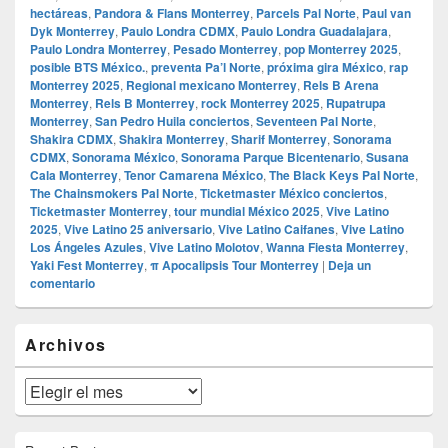
hectáreas
,
Pandora & Flans Monterrey
,
Parcels Pal Norte
,
Paul van
Dyk Monterrey
,
Paulo Londra CDMX
,
Paulo Londra Guadalajara
,
Paulo Londra Monterrey
,
Pesado Monterrey
,
pop Monterrey 2025
,
posible BTS México.
,
preventa Pa’l Norte
,
próxima gira México
,
rap
Monterrey 2025
,
Regional mexicano Monterrey
,
Rels B Arena
Monterrey
,
Rels B Monterrey
,
rock Monterrey 2025
,
Rupatrupa
Monterrey
,
San Pedro Huila conciertos
,
Seventeen Pal Norte
,
Shakira CDMX
,
Shakira Monterrey
,
Sharif Monterrey
,
Sonorama
CDMX
,
Sonorama México
,
Sonorama Parque Bicentenario
,
Susana
Cala Monterrey
,
Tenor Camarena México
,
The Black Keys Pal Norte
,
The Chainsmokers Pal Norte
,
Ticketmaster México conciertos
,
Ticketmaster Monterrey
,
tour mundial México 2025
,
Vive Latino
2025
,
Vive Latino 25 aniversario
,
Vive Latino Caifanes
,
Vive Latino
Los Ángeles Azules
,
Vive Latino Molotov
,
Wanna Fiesta Monterrey
,
Yaki Fest Monterrey
,
π Apocalipsis Tour Monterrey
|
Deja un
comentario
El
Archivos
área
de
widget
Archivos
barra
lateral
primaria