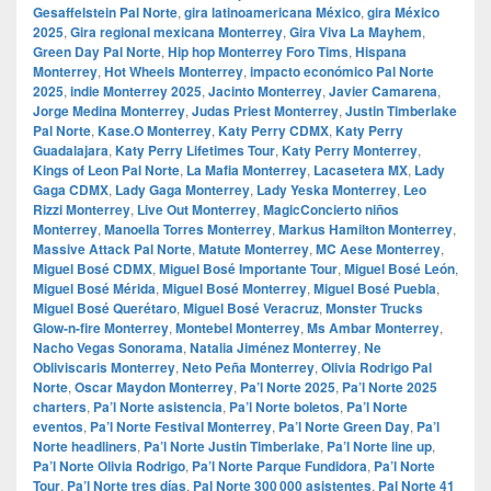
Gesaffelstein Pal Norte
,
gira latinoamericana México
,
gira México
2025
,
Gira regional mexicana Monterrey
,
Gira Viva La Mayhem
,
Green Day Pal Norte
,
Hip hop Monterrey Foro Tims
,
Hispana
Monterrey
,
Hot Wheels Monterrey
,
impacto económico Pal Norte
2025
,
indie Monterrey 2025
,
Jacinto Monterrey
,
Javier Camarena
,
Jorge Medina Monterrey
,
Judas Priest Monterrey
,
Justin Timberlake
Pal Norte
,
Kase.O Monterrey
,
Katy Perry CDMX
,
Katy Perry
Guadalajara
,
Katy Perry Lifetimes Tour
,
Katy Perry Monterrey
,
Kings of Leon Pal Norte
,
La Mafia Monterrey
,
Lacasetera MX
,
Lady
Gaga CDMX
,
Lady Gaga Monterrey
,
Lady Yeska Monterrey
,
Leo
Rizzi Monterrey
,
Live Out Monterrey
,
MagicConcierto niños
Monterrey
,
Manoella Torres Monterrey
,
Markus Hamilton Monterrey
,
Massive Attack Pal Norte
,
Matute Monterrey
,
MC Aese Monterrey
,
Miguel Bosé CDMX
,
Miguel Bosé Importante Tour
,
Miguel Bosé León
,
Miguel Bosé Mérida
,
Miguel Bosé Monterrey
,
Miguel Bosé Puebla
,
Miguel Bosé Querétaro
,
Miguel Bosé Veracruz
,
Monster Trucks
Glow-n-fire Monterrey
,
Montebel Monterrey
,
Ms Ambar Monterrey
,
Nacho Vegas Sonorama
,
Natalia Jiménez Monterrey
,
Ne
Obliviscaris Monterrey
,
Neto Peña Monterrey
,
Olivia Rodrigo Pal
Norte
,
Oscar Maydon Monterrey
,
Pa’l Norte 2025
,
Pa’l Norte 2025
charters
,
Pa’l Norte asistencia
,
Pa’l Norte boletos
,
Pa’l Norte
eventos
,
Pa’l Norte Festival Monterrey
,
Pa’l Norte Green Day
,
Pa’l
Norte headliners
,
Pa’l Norte Justin Timberlake
,
Pa’l Norte line up
,
Pa’l Norte Olivia Rodrigo
,
Pa’l Norte Parque Fundidora
,
Pa’l Norte
Tour
,
Pa’l Norte tres días
,
Pal Norte 300 000 asistentes
,
Pal Norte 41