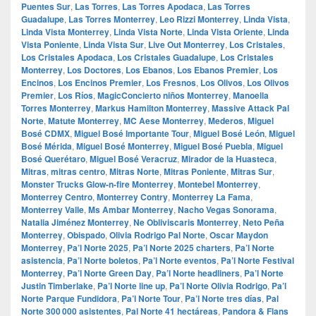
Puentes Sur
,
Las Torres
,
Las Torres Apodaca
,
Las Torres
Guadalupe
,
Las Torres Monterrey
,
Leo Rizzi Monterrey
,
Linda Vista
,
Linda Vista Monterrey
,
Linda Vista Norte
,
Linda Vista Oriente
,
Linda
Vista Poniente
,
Linda Vista Sur
,
Live Out Monterrey
,
Los Cristales
,
Los Cristales Apodaca
,
Los Cristales Guadalupe
,
Los Cristales
Monterrey
,
Los Doctores
,
Los Ebanos
,
Los Ebanos Premier
,
Los
Encinos
,
Los Encinos Premier
,
Los Fresnos
,
Los Olivos
,
Los Olivos
Premier
,
Los Ríos
,
MagicConcierto niños Monterrey
,
Manoella
Torres Monterrey
,
Markus Hamilton Monterrey
,
Massive Attack Pal
Norte
,
Matute Monterrey
,
MC Aese Monterrey
,
Mederos
,
Miguel
Bosé CDMX
,
Miguel Bosé Importante Tour
,
Miguel Bosé León
,
Miguel
Bosé Mérida
,
Miguel Bosé Monterrey
,
Miguel Bosé Puebla
,
Miguel
Bosé Querétaro
,
Miguel Bosé Veracruz
,
Mirador de la Huasteca
,
Mitras
,
mitras centro
,
Mitras Norte
,
Mitras Poniente
,
Mitras Sur
,
Monster Trucks Glow-n-fire Monterrey
,
Montebel Monterrey
,
Monterrey Centro
,
Monterrey Contry
,
Monterrey La Fama
,
Monterrey Valle
,
Ms Ambar Monterrey
,
Nacho Vegas Sonorama
,
Natalia Jiménez Monterrey
,
Ne Obliviscaris Monterrey
,
Neto Peña
Monterrey
,
Obispado
,
Olivia Rodrigo Pal Norte
,
Oscar Maydon
Monterrey
,
Pa’l Norte 2025
,
Pa’l Norte 2025 charters
,
Pa’l Norte
asistencia
,
Pa’l Norte boletos
,
Pa’l Norte eventos
,
Pa’l Norte Festival
Monterrey
,
Pa’l Norte Green Day
,
Pa’l Norte headliners
,
Pa’l Norte
Justin Timberlake
,
Pa’l Norte line up
,
Pa’l Norte Olivia Rodrigo
,
Pa’l
Norte Parque Fundidora
,
Pa’l Norte Tour
,
Pa’l Norte tres días
,
Pal
Norte 300 000 asistentes
,
Pal Norte 41 hectáreas
,
Pandora & Flans