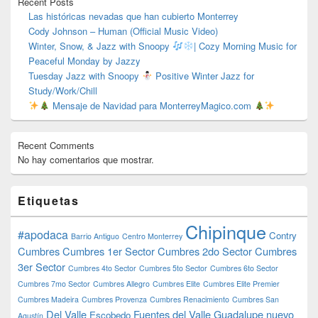
Recent Posts
Las históricas nevadas que han cubierto Monterrey
Cody Johnson – Human (Official Music Video)
Winter, Snow, & Jazz with Snoopy
| Cozy Morning Music for
Peaceful Monday by Jazzy
Tuesday Jazz with Snoopy
Positive Winter Jazz for
Study/Work/Chill
Mensaje de Navidad para MonterreyMagico.com
Recent Comments
No hay comentarios que mostrar.
Etiquetas
Chipinque
#apodaca
Contry
Barrio Antiguo
Centro Monterrey
Cumbres
Cumbres 1er Sector
Cumbres 2do Sector
Cumbres
3er Sector
Cumbres 4to Sector
Cumbres 5to Sector
Cumbres 6to Sector
Cumbres 7mo Sector
Cumbres Allegro
Cumbres Elite
Cumbres Elite Premier
Cumbres Madeira
Cumbres Provenza
Cumbres Renacimiento
Cumbres San
Del Valle
Fuentes del Valle
Guadalupe nuevo
Escobedo
Agustín