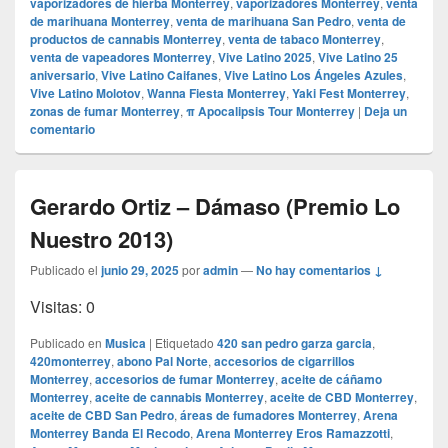
vaporizadores de hierba Monterrey
,
vaporizadores Monterrey
,
venta
de marihuana Monterrey
,
venta de marihuana San Pedro
,
venta de
productos de cannabis Monterrey
,
venta de tabaco Monterrey
,
venta de vapeadores Monterrey
,
Vive Latino 2025
,
Vive Latino 25
aniversario
,
Vive Latino Caifanes
,
Vive Latino Los Ángeles Azules
,
Vive Latino Molotov
,
Wanna Fiesta Monterrey
,
Yaki Fest Monterrey
,
zonas de fumar Monterrey
,
π Apocalipsis Tour Monterrey
|
Deja un
comentario
Gerardo Ortiz – Dámaso (Premio Lo
Nuestro 2013)
Publicado el
junio 29, 2025
por
admin
—
No hay comentarios ↓
Visitas: 0
Publicado en
Musica
|
Etiquetado
420 san pedro garza garcia
,
420monterrey
,
abono Pal Norte
,
accesorios de cigarrillos
Monterrey
,
accesorios de fumar Monterrey
,
aceite de cáñamo
Monterrey
,
aceite de cannabis Monterrey
,
aceite de CBD Monterrey
,
aceite de CBD San Pedro
,
áreas de fumadores Monterrey
,
Arena
Monterrey Banda El Recodo
,
Arena Monterrey Eros Ramazzotti
,