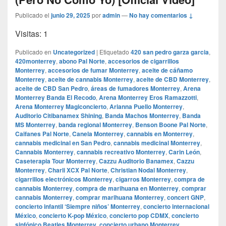
Publicado el
junio 29, 2025
por
admin
—
No hay comentarios ↓
Visitas: 1
Publicado en
Uncategorized
|
Etiquetado
420 san pedro garza garcia
,
420monterrey
,
abono Pal Norte
,
accesorios de cigarrillos
Monterrey
,
accesorios de fumar Monterrey
,
aceite de cáñamo
Monterrey
,
aceite de cannabis Monterrey
,
aceite de CBD Monterrey
,
aceite de CBD San Pedro
,
áreas de fumadores Monterrey
,
Arena
Monterrey Banda El Recodo
,
Arena Monterrey Eros Ramazzotti
,
Arena Monterrey Magiconcierto
,
Arianna Puello Monterrey
,
Auditorio Citibanamex Shining
,
Banda Machos Monterrey
,
Banda
MS Monterrey
,
banda regional Monterrey
,
Benson Boone Pal Norte
,
Caifanes Pal Norte
,
Canela Monterrey
,
cannabis en Monterrey
,
cannabis medicinal en San Pedro
,
cannabis medicinal Monterrey
,
Cannabis Monterrey
,
cannabis recreativo Monterrey
,
Carin León
,
Caseterapia Tour Monterrey
,
Cazzu Auditorio Banamex
,
Cazzu
Monterrey
,
Charli XCX Pal Norte
,
Christian Nodal Monterrey
,
cigarrillos electrónicos Monterrey
,
cigarros Monterrey
,
compra de
cannabis Monterrey
,
compra de marihuana en Monterrey
,
comprar
cannabis Monterrey
,
comprar marihuana Monterrey
,
concert GNP
,
concierto infantil ‘Siempre niños’ Monterrey
,
concierto internacional
México
,
concierto K-pop México
,
concierto pop CDMX
,
concierto
sinfónico Beatles Monterrey
,
concierto urbano Monterrey
,