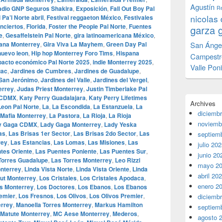
Agustín
adio GNP Seguros Shakira
,
Exposición
,
Fall Out Boy Pal
Re
nicolas 
 Pa’l Norte abril
,
Festival reggaeton México
,
Festivales
nciertos
,
Florida
,
Foster the People Pal Norte
,
Fuentes
garza 
e
,
Gesaffelstein Pal Norte
,
gira latinoamericana México
,
cana Monterrey
,
Gira Viva La Mayhem
,
Green Day Pal
San Ánge
nuevo leon
,
Hip hop Monterrey Foro Tims
,
Hispana
Campestr
pacto económico Pal Norte 2025
,
indie Monterrey 2025
,
Valle Pon
uac
,
Jardines de Cumbres
,
Jardines de Guadalupe
,
 San Jerónimo
,
Jardines del Valle
,
Jardines del Vergel
,
errey
,
Judas Priest Monterrey
,
Justin Timberlake Pal
 CDMX
,
Katy Perry Guadalajara
,
Katy Perry Lifetimes
Archives
Leon Pal Norte
,
La
,
La Escondida
,
La Estanzuela
,
La
diciemb
 Mafia Monterrey
,
La Pastora
,
La Rioja
,
La Rioja
noviemb
y Gaga CDMX
,
Lady Gaga Monterrey
,
Lady Yeska
as
,
Las Brisas 1er Sector
,
Las Brisas 2do Sector
,
Las
septiem
rey
,
Las Estancias
,
Las Lomas
,
Las Misiones
,
Las
julio 20
tes Oriente
,
Las Puentes Poniente
,
Las Puentes Sur
,
junio 20
Torres Guadalupe
,
Las Torres Monterrey
,
Leo Rizzi
mayo 2
onterrey
,
Linda Vista Norte
,
Linda Vista Oriente
,
Linda
abril 20
Out Monterrey
,
Los Cristales
,
Los Cristales Apodaca
,
enero 2
es Monterrey
,
Los Doctores
,
Los Ebanos
,
Los Ebanos
emier
,
Los Fresnos
,
Los Olivos
,
Los Olivos Premier
,
diciemb
errey
,
Manoella Torres Monterrey
,
Markus Hamilton
septiem
Matute Monterrey
,
MC Aese Monterrey
,
Mederos
,
agosto 