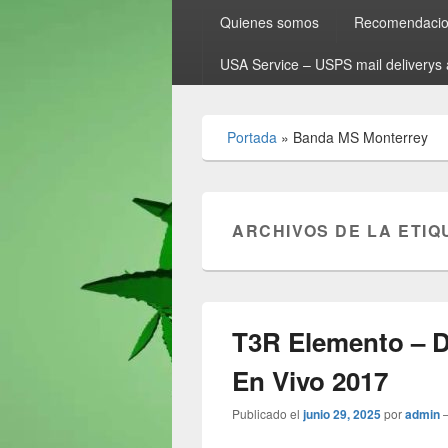
Quienes somos
Recomendacion
USA Service – USPS mail deliverys 
Portada
»
Banda MS Monterrey
ARCHIVOS DE LA ETIQ
T3R Elemento – De
En Vivo 2017
Publicado el
junio 29, 2025
por
admin