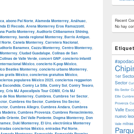
Recent C
ca
,
abono Pal Norte
,
Alameda Monterrey
,
Anáhuac
,
nda El Recodo
,
Arena Monterrey Eros Ramazzotti
,
No hay com
nna Puello Monterrey
,
Auditorio Citibanamex Shining
,
Monterrey
,
banda regional Monterrey
,
Barrio Antiguo
,
l Norte
,
Canela Monterrey
,
Carretera Nacional
,
Etique
uditorio Banamex
,
Cazzu Monterrey
,
Centro Monterrey
,
 Monterrey
,
Ciudad Guadalupe
,
Colinas de San
Colinas de Valle Verde
,
concert GNP
,
concierto infantil
#apodac
internacional México
,
concierto K-pop México
,
Chipi
nico Beatles Monterrey
,
concierto urbano Monterrey
,
os gratis México
,
conciertos gratuitos México
,
1er Secto
nciertos populares México 2025
,
conciertos reggaeton
Sector
Cum
La Escondida
,
Contry La Silla
,
Contry Sol
,
Contry Tesoro
,
6to Sector
C
rey
,
Cris MJ Apocalipsis Tour CDMX
,
Cris MJ
to de Nos Monterrey
,
Cumbres
,
Cumbres 1er Sector
,
Elite
Cumbres
ctor
,
Cumbres 4to Sector
,
Cumbres 5to Sector
,
Provenza
Cu
ctor
,
Cumbres Allegro
,
Cumbres Andara
,
Cumbres
Valle
Esco
 Madeira
,
Cumbres Provenza
,
Cumbres Renacimiento
,
nuevo leo
alle Oriente
,
Del Valle Poniente
,
Dogma Monterrey
,
Don
anamex
,
Duki Monterrey
,
El Uro
,
electrónica Monterrey
mitras
Valle
Parqu
tradas conciertos México
,
entradas Pal Norte
,
 Armada Monterrey
,
Esmeralda
,
Esmeralda Premier
,