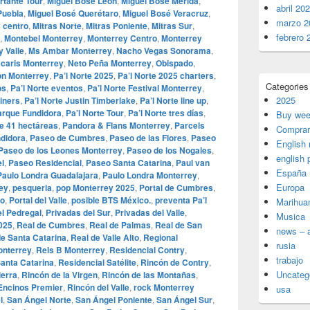
rtante Tour
,
Miguel Bosé León
,
Miguel Bosé Mérida
,
abril 20
Puebla
,
Miguel Bosé Querétaro
,
Miguel Bosé Veracruz
,
marzo 2
 centro
,
Mitras Norte
,
Mitras Poniente
,
Mitras Sur
,
febrero 
,
Montebel Monterrey
,
Monterrey Centro
,
Monterrey
 Valle
,
Ms Ambar Monterrey
,
Nacho Vegas Sonorama
,
scaris Monterrey
,
Neto Peña Monterrey
,
Obispado
,
n Monterrey
,
Pa’l Norte 2025
,
Pa’l Norte 2025 charters
,
Categories
os
,
Pa’l Norte eventos
,
Pa’l Norte Festival Monterrey
,
2025
liners
,
Pa’l Norte Justin Timberlake
,
Pa’l Norte line up
,
Parque Fundidora
,
Pa’l Norte Tour
,
Pa’l Norte tres días
,
Buy wee
te 41 hectáreas
,
Pandora & Flans Monterrey
,
Parcels
Comprar
didora
,
Paseo de Cumbres
,
Paseo de las Flores
,
Paseo
English
Paseo de los Leones Monterrey
,
Paseo de los Nogales
,
english 
el
,
Paseo Residencial
,
Paseo Santa Catarina
,
Paul van
España
Paulo Londra Guadalajara
,
Paulo Londra Monterrey
,
Europa
ey
,
pesqueria
,
pop Monterrey 2025
,
Portal de Cumbres
,
co
,
Portal del Valle
,
posible BTS México.
,
preventa Pa’l
Marihua
el Pedregal
,
Privadas del Sur
,
Privadas del Valle
,
Musica
025
,
Real de Cumbres
,
Real de Palmas
,
Real de San
news – a
de Santa Catarina
,
Real de Valle Alto
,
Regional
rusia
onterrey
,
Rels B Monterrey
,
Residencial Contry
,
trabajo
Santa Catarina
,
Residencial Satélite
,
Rincón de Contry
,
Uncateg
ierra
,
Rincón de la Virgen
,
Rincón de las Montañas
,
 Encinos Premier
,
Rincón del Valle
,
rock Monterrey
usa
l
,
San Ángel Norte
,
San Ángel Poniente
,
San Ángel Sur
,