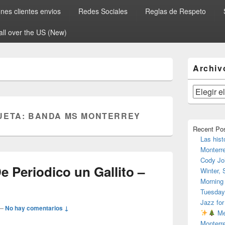
es clientes envios
Redes Sociales
Reglas de Respeto
all over the US (New)
El
Archiv
área
de
widget
Archivos
barra
lateral
UETA:
BANDA MS MONTERREY
primaria
Recent Po
Las hist
Monterr
Cody Jo
 Periodico un Gallito –
Winter,
Morning
Tuesday
Jazz for
—
No hay comentarios ↓
Me
Monterr