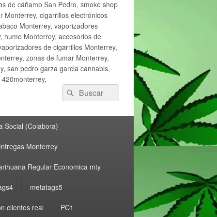
ctos de cáñamo San Pedro, smoke shop
onterrey, cigarrillos electrónicos
tabaco Monterrey, vaporizadores
y, humo Monterrey, accesorios de
vaporizadores de cigarrillos Monterrey,
nterrey, zonas de fumar Monterrey,
, san pedro garza garcia cannabis,
, 420monterrey,
Buscar
Buscar
por:
 Social (Colabora)
ntregas Monterrey
rihuana Regular Economica mty
ags4
metatags5
n clientes real
PC1