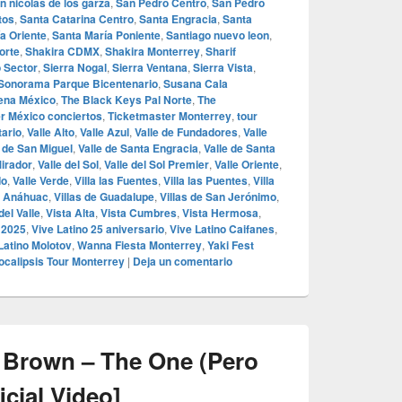
n nicolas de los garza
,
San Pedro Centro
,
San Pedro
tos
,
Santa Catarina Centro
,
Santa Engracia
,
Santa
a Oriente
,
Santa María Poniente
,
Santiago nuevo leon
,
orte
,
Shakira CDMX
,
Shakira Monterrey
,
Sharif
o Sector
,
Sierra Nogal
,
Sierra Ventana
,
Sierra Vista
,
Sonorama Parque Bicentenario
,
Susana Cala
ena México
,
The Black Keys Pal Norte
,
The
r México conciertos
,
Ticketmaster Monterrey
,
tour
tario
,
Valle Alto
,
Valle Azul
,
Valle de Fundadores
,
Valle
e de San Miguel
,
Valle de Santa Engracia
,
Valle de Santa
Mirador
,
Valle del Sol
,
Valle del Sol Premier
,
Valle Oriente
,
do
,
Valle Verde
,
Villa las Fuentes
,
Villa las Puentes
,
Villa
e Anáhuac
,
Villas de Guadalupe
,
Villas de San Jerónimo
,
del Valle
,
Vista Alta
,
Vista Cumbres
,
Vista Hermosa
,
 2025
,
Vive Latino 25 aniversario
,
Vive Latino Caifanes
,
Latino Molotov
,
Wanna Fiesta Monterrey
,
Yaki Fest
ocalipsis Tour Monterrey
|
Deja un comentario
 Brown – The One (Pero
cial Video]