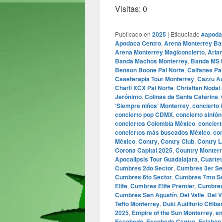
Visitas: 0
Publicado en
2025
|
Etiquetado
#apoda
Apodaca Centro
,
Arena Monterrey Ba
Arena Monterrey Magiconcierto
,
Aria
Banda Machos Monterrey
,
Banda MS 
Benson Boone Pal Norte
,
Caifanes Pa
Caseterapia Tour Monterrey
,
Cazzu A
Charli XCX Pal Norte
,
Christian Nodal
Jerónimo
,
Colinas de Santa Catarina
,
‘Siempre niños’ Monterrey
,
concierto 
concierto pop CDMX
,
concierto sinfó
conciertos Colombia México
,
conciert
conciertos más buscados México
,
co
México
,
Contry
,
Contry Club
,
Contry 
Corona Capital 2025
,
Country Monter
Apocalipsis Tour Guadalajara
,
Cuarte
Cumbres 2do Sector
,
Cumbres 3er Se
Cumbres 6to Sector
,
Cumbres 7mo Se
Elite
,
Cumbres Elite Premier
,
Cumbres
Cumbres San Agustín
,
Del Valle
,
Del V
Tetto Monterrey
,
Duki Auditorio Citib
2025
,
Empire of the Sun Monterrey
,
en
Escobedo
,
Escobedo Centro
,
Eslabon