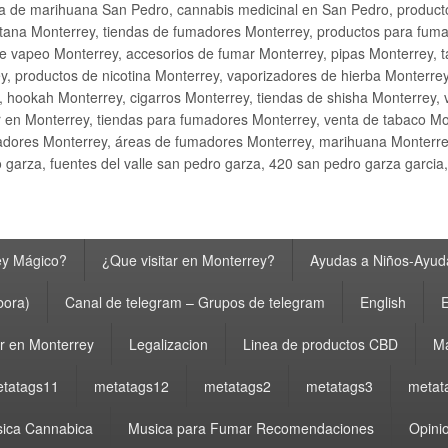
ta de marihuana San Pedro, cannabis medicinal en San Pedro, produ
ana Monterrey, tiendas de fumadores Monterrey, productos para fumar M
e vapeo Monterrey, accesorios de fumar Monterrey, pipas Monterrey, 
y, productos de nicotina Monterrey, vaporizadores de hierba Monterre
y, hookah Monterrey, cigarros Monterrey, tiendas de shisha Monterrey, 
 en Monterrey, tiendas para fumadores Monterrey, venta de tabaco Mo
adores Monterrey, áreas de fumadores Monterrey, marihuana Monterrey
garza, fuentes del valle san pedro garza, 420 san pedro garza garcia
ey Mágico?
¿Que visitar en Monterrey?
Ayudas a Niños-Ayuda
bora)
Canal de telegram – Grupos de telegram
English
E
 en Monterrey
Legalizacion
Linea de productos CBD
Ma
tatags11
metatags12
metatags2
metatags3
metat
ica Cannabica
Musica para Fumar Recomendaciones
Opinio