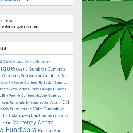
omments
entarios que mostrar.
tas
a
Barrio Antiguo
Centro Monterrey
nque
Cumbres
Cumbres
Contry
r
Cumbres 2do Sector
Cumbres 3er
bres 4to Sector
Cumbres 5to Sector
Cumbres
umbres 7mo Sector
Cumbres Allegro
Cumbres
 Elite Premier
Cumbres Madeira
Cumbres
Del
mbres Renacimiento
Cumbres San Agustín
Fuentes del Valle
Guadalupe
bedo
n
La Estanzuela
Las Lomas
Lomas del
Monterrey Centro
 centro
e Fundidora
Real de San