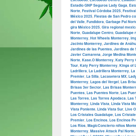
Estadio GNP Seguros Lady Gaga
,
Est
Norte
,
Festival Córdoba 2025
,
Festival
México 2025
,
Fiestas de San Pedro co
del Valle
,
Fundidora
,
Garbage Pal Nort
gira México 2025
,
Gira regional mexi
Norte
,
Guadalupe Centro
,
Guadalupe 
Monterrey
,
Hot Wheels Monterrey
,
im
Jacinto Monterrey
,
Jardines de Anáh
Jardines de las Puentes
,
Jardines de
Javier Camarena
,
Jorge Medina Mont
Norte
,
Kase.O Monterrey
,
Katy Perry
Tour
,
Katy Perry Monterrey
,
Kings of 
Ladrillera
,
La Ladrillera Monterrey
,
La
Premier
,
La Silla
,
Lacasetera MX
,
Lad
Monterrey
,
Lagos del Vergel
,
Las Bris
Brisas 3er Sector
,
Las Brisas Monter
Puentes
,
Las Puentes Norte
,
Las Puen
Las Torres
,
Las Torres Apodaca
,
Las 
Monterrey
,
Linda Vista
,
Linda Vista M
Vista Poniente
,
Linda Vista Sur
,
Live 
Los Cristales Guadalupe
,
Los Cristal
Premier
,
Los Encinos
,
Los Encinos Pr
Los Ríos
,
MagicConcierto niños Mont
Monterrey
,
Massive Attack Pal Norte
,