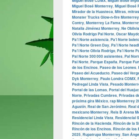
Miguel Bosé CDMX
,
Miguel Bosé Impo
Miguel Bosé Monterrey
,
Miguel Bosé 
Mirador de la Huasteca
,
Mitras
,
mitras
Monster Trucks Glow-n-fire Monterrey
Contry
,
Monterrey La Fama
,
Monterrey
Natalia Jiménez Monterrey
,
Ne Oblivi
Olivia Rodrigo Pal Norte
,
Oscar Maydo
Pa’l Norte asistencia
,
Pa’l Norte bolet
Pa’l Norte Green Day
,
Pa’l Norte head
Pa’l Norte Olivia Rodrigo
,
Pa’l Norte 
Pal Norte 300 000 asistentes
,
Pal Nor
Pal Norte
,
Parque España
,
Parque Fun
de los Encinos
,
Paseo de los Leones
,
Paseo del Acueducto
,
Paseo del Verg
Dyk Monterrey
,
Paulo Londra CDMX
,
Pedregal Linda Vista
,
Pesado Monterr
Portal de las Lomas
,
Portal del Huaju
Norte
,
Privadas Cumbres
,
Privadas d
próxima gira México
,
rap Monterrey 2
Agustín
,
Real de San Jerónimo
,
Real 
mexicano Monterrey
,
Rels B Arena M
Residencial Linda Vista
,
Residencial 
Rincón de la Hacienda
,
Rincón de la S
Rincón de los Encinos
,
Rincón de los
2025
,
Rupatrupa Monterrey
,
San Ánge