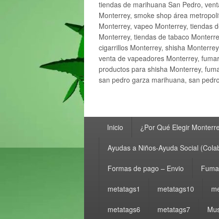
tiendas de marihuana San Pedro, ven
Monterrey, smoke shop área metropolit
Monterrey, vapeo Monterrey, tiendas d
Monterrey, tiendas de tabaco Monterre
cigarrillos Monterrey, shisha Monterre
venta de vapeadores Monterrey, fumar
productos para shisha Monterrey, fum
san pedro garza marihuana, san pedro 
Menú
Inicio
¿Por Qué Elegir Monterr
principal
Ayudas a Niños-Ayuda Social (Cola
Formas de pago – Envio
Fumar
metatags1
metatags10
me
metatags6
metatags7
Mus