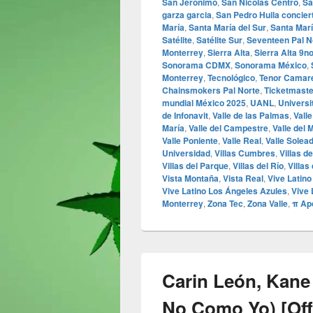
San Jerónimo
,
San Nicolás Centro
,
Sa
garza garcia
,
San Pedro Huila concier
María
,
Santa María del Sur
,
Santa Marí
Satélite
,
Satélite Sur
,
Seventeen Pal N
Monterrey
,
Sierra Alta
,
Sierra Alta 9n
Sonorama CDMX
,
Sonorama México
,
Monterrey
,
Tecnológico
,
Tenor Camar
Chainsmokers Pal Norte
,
Ticketmaste
mundial México 2025
,
UANL
,
Universi
de Infonavit
,
Valle de las Palmas
,
Vall
María
,
Valle del Campestre
,
Valle del 
Valle Poniente
,
Valle Real
,
Valle Solea
Universidad
,
Villas Cumbres
,
Villas d
Villas del Parque
,
Villas del Río
,
Villas 
Vista Montaña
,
Vista Real
,
Vive Latino
Vive Latino Los Ángeles Azules
,
Vive 
Monterrey
,
Zona Tec
,
Zona Valle
,
π Ap
Carin León, Kane
No Como Yo) [Offi