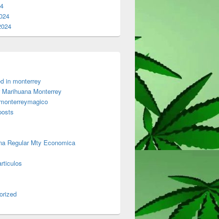
24
024
2024
d in monterrey
 Marihuana Monterrey
 monterreymagico
posts
na Regular Mty Economica
rticulos
orized