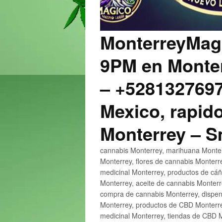
MonterreyMagi
9PM en Monter
– +5281327697
Mexico, rapido
Monterrey – 
cannabis Monterrey, marihuana Monter
Monterrey, flores de cannabis Monterr
medicinal Monterrey, productos de cá
Monterrey, aceite de cannabis Monter
compra de cannabis Monterrey, dispen
Monterrey, productos de CBD Monterre
medicinal Monterrey, tiendas de CBD 