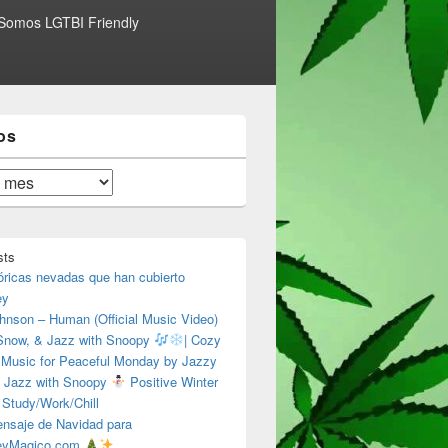
Somos LGTBI Friendly
os
sts
óricas nevadas que han cubierto
ey
hnson – Human (Official Music Video)
 Snow, & Jazz with Snoopy
| Cozy
 Music for Peaceful Monday by Jazzy
 Jazz with Snoopy
Positive Winter
 Study/Work/Chill
nsaje de Navidad para
eyMagico.com