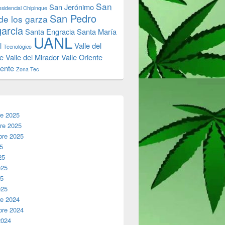
San
San Jerónimo
sidencial Chipinque
San Pedro
de los garza
garcia
Santa Engracia
Santa María
UANL
l
Valle del
Tecnológico
e
Valle del Mirador
Valle Oriente
iente
Zona Tec
re 2025
re 2025
bre 2025
25
25
025
25
025
re 2024
bre 2024
2024