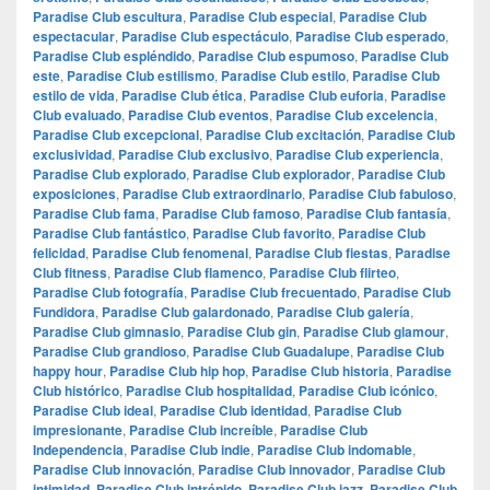
Paradise Club escultura
,
Paradise Club especial
,
Paradise Club
espectacular
,
Paradise Club espectáculo
,
Paradise Club esperado
,
Paradise Club espléndido
,
Paradise Club espumoso
,
Paradise Club
este
,
Paradise Club estilismo
,
Paradise Club estilo
,
Paradise Club
estilo de vida
,
Paradise Club ética
,
Paradise Club euforia
,
Paradise
Club evaluado
,
Paradise Club eventos
,
Paradise Club excelencia
,
Paradise Club excepcional
,
Paradise Club excitación
,
Paradise Club
exclusividad
,
Paradise Club exclusivo
,
Paradise Club experiencia
,
Paradise Club explorado
,
Paradise Club explorador
,
Paradise Club
exposiciones
,
Paradise Club extraordinario
,
Paradise Club fabuloso
,
Paradise Club fama
,
Paradise Club famoso
,
Paradise Club fantasía
,
Paradise Club fantástico
,
Paradise Club favorito
,
Paradise Club
felicidad
,
Paradise Club fenomenal
,
Paradise Club fiestas
,
Paradise
Club fitness
,
Paradise Club flamenco
,
Paradise Club flirteo
,
Paradise Club fotografía
,
Paradise Club frecuentado
,
Paradise Club
Fundidora
,
Paradise Club galardonado
,
Paradise Club galería
,
Paradise Club gimnasio
,
Paradise Club gin
,
Paradise Club glamour
,
Paradise Club grandioso
,
Paradise Club Guadalupe
,
Paradise Club
happy hour
,
Paradise Club hip hop
,
Paradise Club historia
,
Paradise
Club histórico
,
Paradise Club hospitalidad
,
Paradise Club icónico
,
Paradise Club ideal
,
Paradise Club identidad
,
Paradise Club
impresionante
,
Paradise Club increíble
,
Paradise Club
Independencia
,
Paradise Club indie
,
Paradise Club indomable
,
Paradise Club innovación
,
Paradise Club innovador
,
Paradise Club
intimidad
,
Paradise Club intrépido
,
Paradise Club jazz
,
Paradise Club