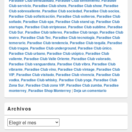
Paradise Club sensualidad
,
Paradise Club sentimiento
,
Paradise
Club servicio
,
Paradise Club shots
,
Paradise Club show
,
Paradise
Club sobresaliente
,
Paradise Club sociedad
,
Paradise Club socios
,
Paradise Club sofisticación
,
Paradise Club solteros
,
Paradise Club
soñado
,
Paradise Club spa
,
Paradise Club stand up
,
Paradise Club
startups
,
Paradise Club striptease
,
Paradise Club sublime
,
Paradise
Club Sur
,
Paradise Club talleres
,
Paradise Club tango
,
Paradise Club
teatro
,
Paradise Club Tec
,
Paradise Club tecnología
,
Paradise Club
temerario
,
Paradise Club tendencia
,
Paradise Club tequila
,
Paradise
Club tragos
,
Paradise Club underground
,
Paradise Club único
,
Paradise Club urbano
,
Paradise Club utópico
,
Paradise Club
valiente
,
Paradise Club Valle Oriente
,
Paradise Club valorado
,
Paradise Club vanguardista
,
Paradise Club vibra
,
Paradise Club
vibrante
,
Paradise Club vino
,
Paradise Club vintage
,
Paradise Club
VIP
,
Paradise Club visitado
,
Paradise Club vivencia
,
Paradise Club
vodka
,
Paradise Club whisky
,
Paradise Club yoga
,
Paradise Club
Zona Sur
,
Paradise Club zona VIP
,
Paradise Club zumba
,
Paradise
monterrey
,
Paradise Shop Monterrey
|
Deja un comentario
El
Archivos
área
de
widget
Archivos
barra
lateral