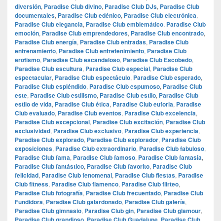
diversión
,
Paradise Club divino
,
Paradise Club DJs
,
Paradise Club
documentales
,
Paradise Club edénico
,
Paradise Club electrónica
,
Paradise Club elegancia
,
Paradise Club emblemático
,
Paradise Club
emoción
,
Paradise Club emprendedores
,
Paradise Club encontrado
,
Paradise Club energía
,
Paradise Club entradas
,
Paradise Club
entrenamiento
,
Paradise Club entretenimiento
,
Paradise Club
erotismo
,
Paradise Club escandaloso
,
Paradise Club Escobedo
,
Paradise Club escultura
,
Paradise Club especial
,
Paradise Club
espectacular
,
Paradise Club espectáculo
,
Paradise Club esperado
,
Paradise Club espléndido
,
Paradise Club espumoso
,
Paradise Club
este
,
Paradise Club estilismo
,
Paradise Club estilo
,
Paradise Club
estilo de vida
,
Paradise Club ética
,
Paradise Club euforia
,
Paradise
Club evaluado
,
Paradise Club eventos
,
Paradise Club excelencia
,
Paradise Club excepcional
,
Paradise Club excitación
,
Paradise Club
exclusividad
,
Paradise Club exclusivo
,
Paradise Club experiencia
,
Paradise Club explorado
,
Paradise Club explorador
,
Paradise Club
exposiciones
,
Paradise Club extraordinario
,
Paradise Club fabuloso
,
Paradise Club fama
,
Paradise Club famoso
,
Paradise Club fantasía
,
Paradise Club fantástico
,
Paradise Club favorito
,
Paradise Club
felicidad
,
Paradise Club fenomenal
,
Paradise Club fiestas
,
Paradise
Club fitness
,
Paradise Club flamenco
,
Paradise Club flirteo
,
Paradise Club fotografía
,
Paradise Club frecuentado
,
Paradise Club
Fundidora
,
Paradise Club galardonado
,
Paradise Club galería
,
Paradise Club gimnasio
,
Paradise Club gin
,
Paradise Club glamour
,
Paradise Club grandioso
,
Paradise Club Guadalupe
,
Paradise Club