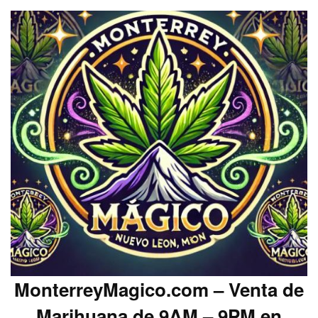
MonterreyMagico.com – Venta de
Marihuana de 9AM – 9PM en