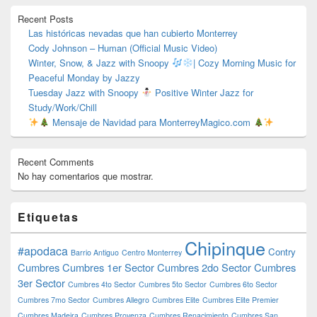
primaria
Recent Posts
Las históricas nevadas que han cubierto Monterrey
Cody Johnson – Human (Official Music Video)
Winter, Snow, & Jazz with Snoopy
| Cozy Morning Music for
Peaceful Monday by Jazzy
Tuesday Jazz with Snoopy
Positive Winter Jazz for
Study/Work/Chill
Mensaje de Navidad para MonterreyMagico.com
Recent Comments
No hay comentarios que mostrar.
Etiquetas
Chipinque
#apodaca
Contry
Barrio Antiguo
Centro Monterrey
Cumbres
Cumbres 1er Sector
Cumbres 2do Sector
Cumbres
3er Sector
Cumbres 4to Sector
Cumbres 5to Sector
Cumbres 6to Sector
Cumbres 7mo Sector
Cumbres Allegro
Cumbres Elite
Cumbres Elite Premier
Cumbres Madeira
Cumbres Provenza
Cumbres Renacimiento
Cumbres San