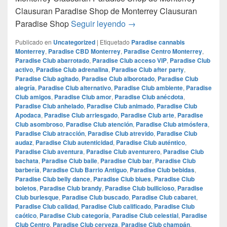
Clausuran Paradise Shop de Monterrey Clausuran
Clausuran Paradise Shop d
Paradise Shop
Seguir leyendo
→
Publicado en
Uncategorized
|
Etiquetado
Paradise cannabis
Monterrey
,
Paradise CBD Monterrey
,
Paradise Centro Monterrey
,
Paradise Club abarrotado
,
Paradise Club acceso VIP
,
Paradise Club
activo
,
Paradise Club adrenalina
,
Paradise Club after party
,
Paradise Club agitado
,
Paradise Club alborotado
,
Paradise Club
alegría
,
Paradise Club alternativo
,
Paradise Club ambiente
,
Paradise
Club amigos
,
Paradise Club amor
,
Paradise Club anécdota
,
Paradise Club anhelado
,
Paradise Club animado
,
Paradise Club
Apodaca
,
Paradise Club arriesgado
,
Paradise Club arte
,
Paradise
Club asombroso
,
Paradise Club atención
,
Paradise Club atmósfera
,
Paradise Club atracción
,
Paradise Club atrevido
,
Paradise Club
audaz
,
Paradise Club autenticidad
,
Paradise Club auténtico
,
Paradise Club aventura
,
Paradise Club aventurero
,
Paradise Club
bachata
,
Paradise Club baile
,
Paradise Club bar
,
Paradise Club
barbería
,
Paradise Club Barrio Antiguo
,
Paradise Club bebidas
,
Paradise Club belly dance
,
Paradise Club blues
,
Paradise Club
boletos
,
Paradise Club brandy
,
Paradise Club bullicioso
,
Paradise
Club burlesque
,
Paradise Club buscado
,
Paradise Club cabaret
,
Paradise Club calidad
,
Paradise Club calificado
,
Paradise Club
caótico
,
Paradise Club categoría
,
Paradise Club celestial
,
Paradise
Club Centro
,
Paradise Club cerveza
,
Paradise Club champán
,