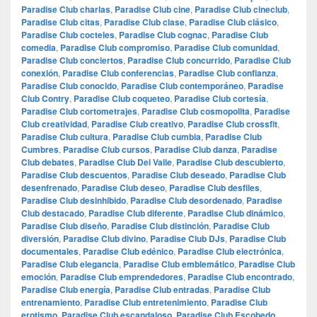
Paradise Club charlas
,
Paradise Club cine
,
Paradise Club cineclub
,
Paradise Club citas
,
Paradise Club clase
,
Paradise Club clásico
,
Paradise Club cocteles
,
Paradise Club cognac
,
Paradise Club
comedia
,
Paradise Club compromiso
,
Paradise Club comunidad
,
Paradise Club conciertos
,
Paradise Club concurrido
,
Paradise Club
conexión
,
Paradise Club conferencias
,
Paradise Club confianza
,
Paradise Club conocido
,
Paradise Club contemporáneo
,
Paradise
Club Contry
,
Paradise Club coqueteo
,
Paradise Club cortesía
,
Paradise Club cortometrajes
,
Paradise Club cosmopolita
,
Paradise
Club creatividad
,
Paradise Club creativo
,
Paradise Club crossfit
,
Paradise Club cultura
,
Paradise Club cumbia
,
Paradise Club
Cumbres
,
Paradise Club cursos
,
Paradise Club danza
,
Paradise
Club debates
,
Paradise Club Del Valle
,
Paradise Club descubierto
,
Paradise Club descuentos
,
Paradise Club deseado
,
Paradise Club
desenfrenado
,
Paradise Club deseo
,
Paradise Club desfiles
,
Paradise Club desinhibido
,
Paradise Club desordenado
,
Paradise
Club destacado
,
Paradise Club diferente
,
Paradise Club dinámico
,
Paradise Club diseño
,
Paradise Club distinción
,
Paradise Club
diversión
,
Paradise Club divino
,
Paradise Club DJs
,
Paradise Club
documentales
,
Paradise Club edénico
,
Paradise Club electrónica
,
Paradise Club elegancia
,
Paradise Club emblemático
,
Paradise Club
emoción
,
Paradise Club emprendedores
,
Paradise Club encontrado
,
Paradise Club energía
,
Paradise Club entradas
,
Paradise Club
entrenamiento
,
Paradise Club entretenimiento
,
Paradise Club
erotismo
,
Paradise Club escandaloso
,
Paradise Club Escobedo
,