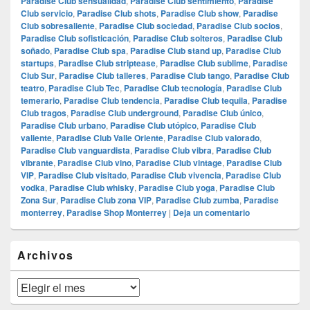
Paradise Club sensualidad
,
Paradise Club sentimiento
,
Paradise
Club servicio
,
Paradise Club shots
,
Paradise Club show
,
Paradise
Club sobresaliente
,
Paradise Club sociedad
,
Paradise Club socios
,
Paradise Club sofisticación
,
Paradise Club solteros
,
Paradise Club
soñado
,
Paradise Club spa
,
Paradise Club stand up
,
Paradise Club
startups
,
Paradise Club striptease
,
Paradise Club sublime
,
Paradise
Club Sur
,
Paradise Club talleres
,
Paradise Club tango
,
Paradise Club
teatro
,
Paradise Club Tec
,
Paradise Club tecnología
,
Paradise Club
temerario
,
Paradise Club tendencia
,
Paradise Club tequila
,
Paradise
Club tragos
,
Paradise Club underground
,
Paradise Club único
,
Paradise Club urbano
,
Paradise Club utópico
,
Paradise Club
valiente
,
Paradise Club Valle Oriente
,
Paradise Club valorado
,
Paradise Club vanguardista
,
Paradise Club vibra
,
Paradise Club
vibrante
,
Paradise Club vino
,
Paradise Club vintage
,
Paradise Club
VIP
,
Paradise Club visitado
,
Paradise Club vivencia
,
Paradise Club
vodka
,
Paradise Club whisky
,
Paradise Club yoga
,
Paradise Club
Zona Sur
,
Paradise Club zona VIP
,
Paradise Club zumba
,
Paradise
monterrey
,
Paradise Shop Monterrey
|
Deja un comentario
El
Archivos
área
de
widget
Archivos
barra
lateral