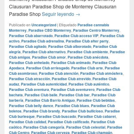
Clausuran Paradise Shop de Monterrey Clausuran
Clausuran Paradise Shop d
Paradise Shop
Seguir leyendo
→
Publicado en
Uncategorized
|
Etiquetado
Paradise cannabis
Monterrey
,
Paradise CBD Monterrey
,
Paradise Centro Monterrey
,
Paradise Club abarrotado
,
Paradise Club acceso VIP
,
Paradise Club
activo
,
Paradise Club adrenalina
,
Paradise Club after party
,
Paradise Club agitado
,
Paradise Club alborotado
,
Paradise Club
alegría
,
Paradise Club alternativo
,
Paradise Club ambiente
,
Paradise
Club amigos
,
Paradise Club amor
,
Paradise Club anécdota
,
Paradise Club anhelado
,
Paradise Club animado
,
Paradise Club
Apodaca
,
Paradise Club arriesgado
,
Paradise Club arte
,
Paradise
Club asombroso
,
Paradise Club atención
,
Paradise Club atmósfera
,
Paradise Club atracción
,
Paradise Club atrevido
,
Paradise Club
audaz
,
Paradise Club autenticidad
,
Paradise Club auténtico
,
Paradise Club aventura
,
Paradise Club aventurero
,
Paradise Club
bachata
,
Paradise Club baile
,
Paradise Club bar
,
Paradise Club
barbería
,
Paradise Club Barrio Antiguo
,
Paradise Club bebidas
,
Paradise Club belly dance
,
Paradise Club blues
,
Paradise Club
boletos
,
Paradise Club brandy
,
Paradise Club bullicioso
,
Paradise
Club burlesque
,
Paradise Club buscado
,
Paradise Club cabaret
,
Paradise Club calidad
,
Paradise Club calificado
,
Paradise Club
caótico
,
Paradise Club categoría
,
Paradise Club celestial
,
Paradise
Club Centro
,
Paradise Club cerveza
,
Paradise Club champán
,