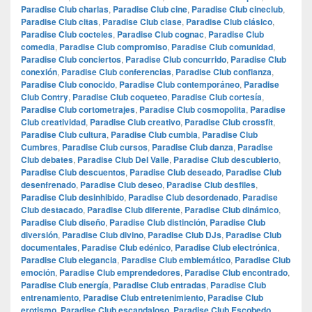
Paradise Club charlas
,
Paradise Club cine
,
Paradise Club cineclub
,
Paradise Club citas
,
Paradise Club clase
,
Paradise Club clásico
,
Paradise Club cocteles
,
Paradise Club cognac
,
Paradise Club
comedia
,
Paradise Club compromiso
,
Paradise Club comunidad
,
Paradise Club conciertos
,
Paradise Club concurrido
,
Paradise Club
conexión
,
Paradise Club conferencias
,
Paradise Club confianza
,
Paradise Club conocido
,
Paradise Club contemporáneo
,
Paradise
Club Contry
,
Paradise Club coqueteo
,
Paradise Club cortesía
,
Paradise Club cortometrajes
,
Paradise Club cosmopolita
,
Paradise
Club creatividad
,
Paradise Club creativo
,
Paradise Club crossfit
,
Paradise Club cultura
,
Paradise Club cumbia
,
Paradise Club
Cumbres
,
Paradise Club cursos
,
Paradise Club danza
,
Paradise
Club debates
,
Paradise Club Del Valle
,
Paradise Club descubierto
,
Paradise Club descuentos
,
Paradise Club deseado
,
Paradise Club
desenfrenado
,
Paradise Club deseo
,
Paradise Club desfiles
,
Paradise Club desinhibido
,
Paradise Club desordenado
,
Paradise
Club destacado
,
Paradise Club diferente
,
Paradise Club dinámico
,
Paradise Club diseño
,
Paradise Club distinción
,
Paradise Club
diversión
,
Paradise Club divino
,
Paradise Club DJs
,
Paradise Club
documentales
,
Paradise Club edénico
,
Paradise Club electrónica
,
Paradise Club elegancia
,
Paradise Club emblemático
,
Paradise Club
emoción
,
Paradise Club emprendedores
,
Paradise Club encontrado
,
Paradise Club energía
,
Paradise Club entradas
,
Paradise Club
entrenamiento
,
Paradise Club entretenimiento
,
Paradise Club
erotismo
,
Paradise Club escandaloso
,
Paradise Club Escobedo
,