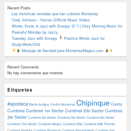
primaria
Recent Posts
Las históricas nevadas que han cubierto Monterrey
Cody Johnson – Human (Official Music Video)
Winter, Snow, & Jazz with Snoopy
| Cozy Morning Music for
Peaceful Monday by Jazzy
Tuesday Jazz with Snoopy
Positive Winter Jazz for
Study/Work/Chill
Mensaje de Navidad para MonterreyMagico.com
Recent Comments
No hay comentarios que mostrar.
Etiquetas
Chipinque
#apodaca
Contry
Barrio Antiguo
Centro Monterrey
Cumbres
Cumbres 1er Sector
Cumbres 2do Sector
Cumbres
3er Sector
Cumbres 4to Sector
Cumbres 5to Sector
Cumbres 6to Sector
Cumbres 7mo Sector
Cumbres Allegro
Cumbres Elite
Cumbres Elite Premier
Cumbres Madeira
Cumbres Provenza
Cumbres Renacimiento
Cumbres San