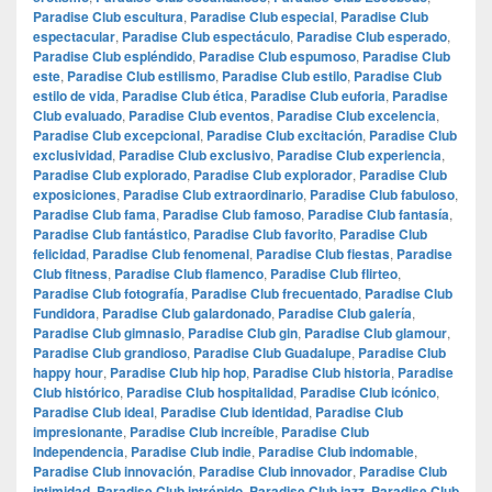
Paradise Club escultura
,
Paradise Club especial
,
Paradise Club
espectacular
,
Paradise Club espectáculo
,
Paradise Club esperado
,
Paradise Club espléndido
,
Paradise Club espumoso
,
Paradise Club
este
,
Paradise Club estilismo
,
Paradise Club estilo
,
Paradise Club
estilo de vida
,
Paradise Club ética
,
Paradise Club euforia
,
Paradise
Club evaluado
,
Paradise Club eventos
,
Paradise Club excelencia
,
Paradise Club excepcional
,
Paradise Club excitación
,
Paradise Club
exclusividad
,
Paradise Club exclusivo
,
Paradise Club experiencia
,
Paradise Club explorado
,
Paradise Club explorador
,
Paradise Club
exposiciones
,
Paradise Club extraordinario
,
Paradise Club fabuloso
,
Paradise Club fama
,
Paradise Club famoso
,
Paradise Club fantasía
,
Paradise Club fantástico
,
Paradise Club favorito
,
Paradise Club
felicidad
,
Paradise Club fenomenal
,
Paradise Club fiestas
,
Paradise
Club fitness
,
Paradise Club flamenco
,
Paradise Club flirteo
,
Paradise Club fotografía
,
Paradise Club frecuentado
,
Paradise Club
Fundidora
,
Paradise Club galardonado
,
Paradise Club galería
,
Paradise Club gimnasio
,
Paradise Club gin
,
Paradise Club glamour
,
Paradise Club grandioso
,
Paradise Club Guadalupe
,
Paradise Club
happy hour
,
Paradise Club hip hop
,
Paradise Club historia
,
Paradise
Club histórico
,
Paradise Club hospitalidad
,
Paradise Club icónico
,
Paradise Club ideal
,
Paradise Club identidad
,
Paradise Club
impresionante
,
Paradise Club increíble
,
Paradise Club
Independencia
,
Paradise Club indie
,
Paradise Club indomable
,
Paradise Club innovación
,
Paradise Club innovador
,
Paradise Club
intimidad
,
Paradise Club intrépido
,
Paradise Club jazz
,
Paradise Club