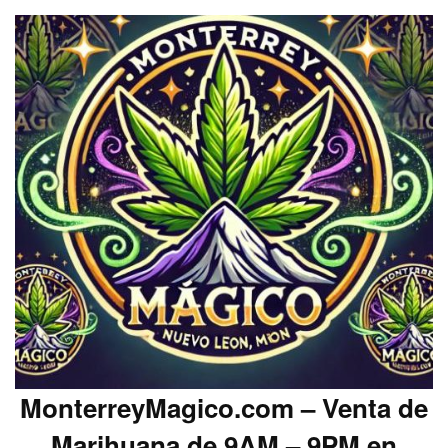
MonterreyMagico.com – Venta de
Marihuana de 9AM – 9PM en