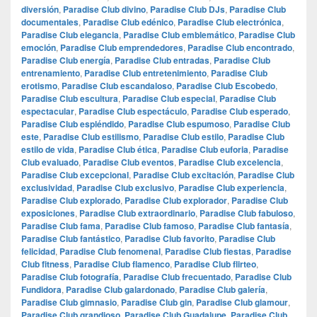
diversión
,
Paradise Club divino
,
Paradise Club DJs
,
Paradise Club
documentales
,
Paradise Club edénico
,
Paradise Club electrónica
,
Paradise Club elegancia
,
Paradise Club emblemático
,
Paradise Club
emoción
,
Paradise Club emprendedores
,
Paradise Club encontrado
,
Paradise Club energía
,
Paradise Club entradas
,
Paradise Club
entrenamiento
,
Paradise Club entretenimiento
,
Paradise Club
erotismo
,
Paradise Club escandaloso
,
Paradise Club Escobedo
,
Paradise Club escultura
,
Paradise Club especial
,
Paradise Club
espectacular
,
Paradise Club espectáculo
,
Paradise Club esperado
,
Paradise Club espléndido
,
Paradise Club espumoso
,
Paradise Club
este
,
Paradise Club estilismo
,
Paradise Club estilo
,
Paradise Club
estilo de vida
,
Paradise Club ética
,
Paradise Club euforia
,
Paradise
Club evaluado
,
Paradise Club eventos
,
Paradise Club excelencia
,
Paradise Club excepcional
,
Paradise Club excitación
,
Paradise Club
exclusividad
,
Paradise Club exclusivo
,
Paradise Club experiencia
,
Paradise Club explorado
,
Paradise Club explorador
,
Paradise Club
exposiciones
,
Paradise Club extraordinario
,
Paradise Club fabuloso
,
Paradise Club fama
,
Paradise Club famoso
,
Paradise Club fantasía
,
Paradise Club fantástico
,
Paradise Club favorito
,
Paradise Club
felicidad
,
Paradise Club fenomenal
,
Paradise Club fiestas
,
Paradise
Club fitness
,
Paradise Club flamenco
,
Paradise Club flirteo
,
Paradise Club fotografía
,
Paradise Club frecuentado
,
Paradise Club
Fundidora
,
Paradise Club galardonado
,
Paradise Club galería
,
Paradise Club gimnasio
,
Paradise Club gin
,
Paradise Club glamour
,
Paradise Club grandioso
,
Paradise Club Guadalupe
,
Paradise Club